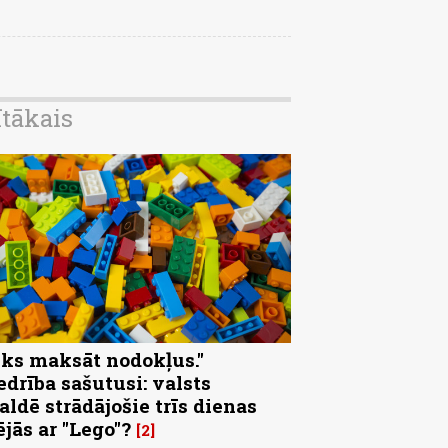
ītākais
eks maksāt nodokļus."
edrība sašutusi: valsts
aldē strādājošie trīs dienas
ējās ar "Lego"?
2