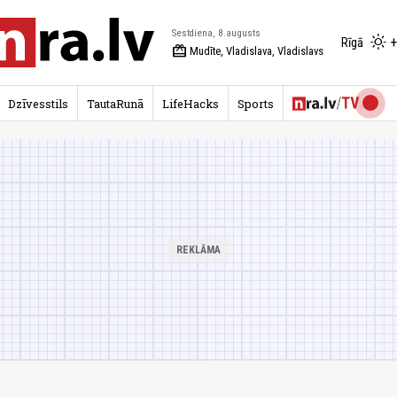
Sestdiena, 8.augusts
+
Rīgā
redeem
Mudīte, Vladislava, Vladislavs
Dzīvesstils
TautaRunā
LifeHacks
Sports