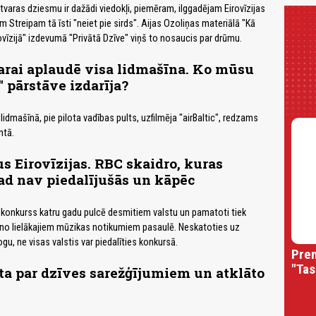
Atvaras dziesmu ir dažādi viedokļi, piemēram, ilggadējam Eirovīzijas
 Streipam tā īsti "neiet pie sirds". Aijas Ozoliņas materiālā "Kā
ovīzijā" izdevumā "Privātā Dzīve" viņš to nosaucis par drūmu.
arai aplaudē visa lidmašīna. Ko mūsu
" pārstāve izdarīja?
idmašīnā, pie pilota vadības pults, uzfilmēja "airBaltic", redzams
ntā.
us Eirovīzijas. RBC skaidro, kuras
ad nav piedalījušās un kāpēc
 konkurss katru gadu pulcē desmitiem valstu un pamatoti tiek
 no lielākajiem mūzikas notikumiem pasaulē. Neskatoties uz
gu, ne visas valstis var piedalīties konkursā.
Prem
"Tas
ta par dzīves sarežģījumiem un atklāto