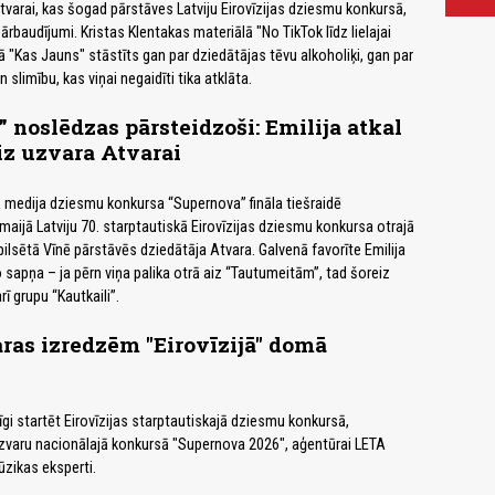
Atvarai, kas šogad pārstāves Latviju Eirovīzijas dziesmu konkursā,
pārbaudījumi. Kristas Klentakas materiālā "No TikTok līdz lielajai
ā "Kas Jauns" stāstīts gan par dziedātājas tēvu alkoholiķi, gan par
n slimību, kas viņai negaidīti tika atklāta.
 noslēdzas pārsteidzoši: Emilija atkal
iz uzvara Atvarai
ā medija dziesmu konkursa “Supernova” fināla tiešraidē
maijā Latviju 70. starptautiskā Eirovīzijas dziesmu konkursa otrajā
pilsētā Vīnē pārstāvēs dziedātāja Atvara. Galvenā favorīte Emilija
no sapņa – ja pērn viņa palika otrā aiz “Tautumeitām”, tad šoreiz
rī grupu “Kautkaili”.
ras izredzēm "Eirovīzijā" domā
gi startēt Eirovīzijas starptautiskajā dziesmu konkursā,
zvaru nacionālajā konkursā "Supernova 2026", aģentūrai LETA
zikas eksperti.