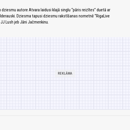
dziesmu autore Atvara laidusi klajā singlu “pāris reizītes” duetā ar
lderauski. Dziesma tapusi dziesmu rakstīšanas nometnē “RigaLive
 JJ Lush jeb Jāni Jačmenkinu.