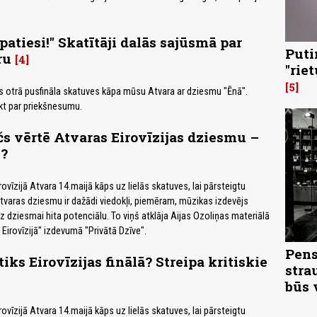
patiesi!" Skatītāji dalās sajūsmā par
Puti
ru
4
"rie
5
as otrā pusfināla skatuves kāpa mūsu Atvara ar dziesmu "Ēnā".
ikt par priekšnesumu.
s vērtē Atvaras Eirovīzijas dziesmu –
s?
rovīzijā Atvara 14.maijā kāps uz lielās skatuves, lai pārsteigtu
 Atvaras dziesmu ir dažādi viedokļi, piemēram, mūzikas izdevējs
 dziesmai hita potenciālu. To viņš atklāja Aijas Ozoliņas materiālā
 Eirovīzijā" izdevumā "Privātā Dzīve".
Pens
iks Eirovīzijas finālā? Streipa kritiskie
stra
būs 
rovīzijā Atvara 14.maijā kāps uz lielās skatuves, lai pārsteigtu