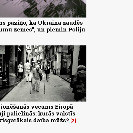
ns paziņo, ka Ukraina zaudēs
tumu zemes", un piemin Poliju
ionēšanās vecums Eiropā
uji palielinās: kurās valstīs
visgarākais darba mūžs?
3