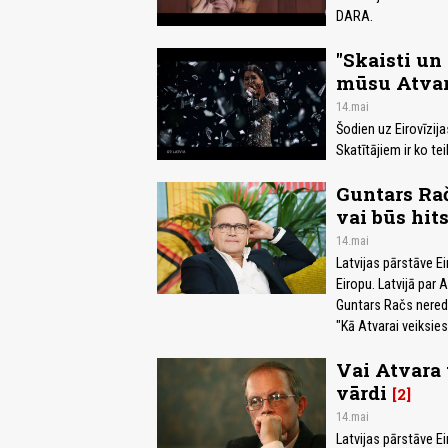
DARA.
"Skaisti un 
mūsu Atva
14.mai
Šodien uz Eirovīzij
Skatītājiem ir ko te
Guntars Rač
vai būs hit
14.mai
Latvijas pārstāve Ei
Eiropu. Latvijā par
Guntars Račs neredz
"Kā Atvarai veiksies
Vai Atvara t
vārdi
2
14.mai
Latvijas pārstāve Ei