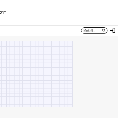
21°
login
search