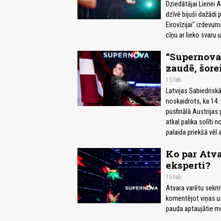
Dziedātājai Lienei 
dzīvē bijuši dažādi 
Eirovīzijai" izdevum
cīņu ar lieko svaru u
“Supernova”
zaudē, šore
15.feb
Latvijas Sabiedrisk
noskaidrots, ka 14. 
pusfinālā Austrijas 
atkal palika solīti 
palaida priekšā vēl a
Ko par Atva
eksperti?
15.feb
Atvara varētu sekmī
komentējot viņas u
pauda aptaujātie mū