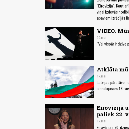
Liene Atvara pavisa
"Eirovīzija". Kaut a
viņai izdevās nodibin
apaviem izrādījās li
VIDEO. Mūz
29.mai
"Vai vispār ir dzīve
Atklāta mūs
17.mai
Latvijas pārstāve - 
ierindojusies 13. vi
Eirovīzijā 
paliek 22. v
17.mai
Eirovīzijas 70. dzie