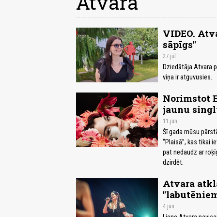
Atvara
VIDEO. Atva
sāpīgs"
27.jūl
Dziedātāja Atvara p
viņa ir atguvusies.
Norimstot E
jaunu sing
11.jun
Šī gada mūsu pārst
“Plaisā”, kas tikai 
pat nedaudz ar roķīg
dzirdēt.
Atvara atkl
"labutēnie
4.jun