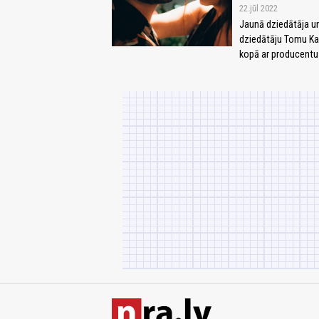
22.jūl 2022
Jaunā dziedātāja un 
dziedātāju Tomu Ka
kopā ar producentu