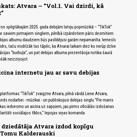
ats: Atvara – “Vol.1. Vai dzirdi, kā
t”
 no spilgtākajām 2025. gada debijām latvju popmūzikā – “TikTok”
ar saviem pirmajiem singliem, pilnībā izpārdotiem pāris desmitiem
bijas albumu daudziem būs paslīdējusi garām nepamanīta. Iemesls
idrs, taču visdrīzāk tas tāpēc, ka Atvarai laikam diez ko nerūp dzīve
cijas “burbuļa”, un pat debijas albuma prezentācija notika šaurā
lašāk neizziņojot.
icina internetu jau ar savu debijas
platformas “TikTok” zvaigzne Atvara, pilnā vārdā Liene Atvara,
irds nodarbei - mūzikai - un publiskojusi debijas singlu “Pie manis
 kas iedvesmo un aicina uz sapņiem, jau pirms oficiālās izdošanas
aritāti sociālajos tīklos,” lepojas viņas komanda.
 dziedātāja Atvara izdod kopīgu
 Tomu Kalderauski