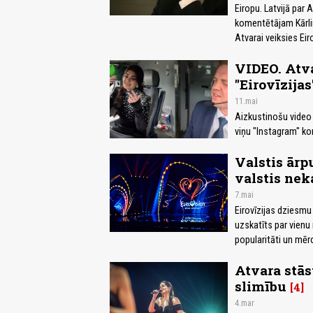
Eiropu. Latvijā par 
komentētājam Kārlim
Atvarai veiksies Eir
VIDEO. Atv
"Eirovīzijas
11.mai
Aizkustinošu video l
viņu "Instagram" ko
Valstis ārp
valstis nek
7.mai
Eirovīzijas dziesmu
uzskatīts par vienu
popularitāti un mēro
Atvara stās
slimību
4
4.mar