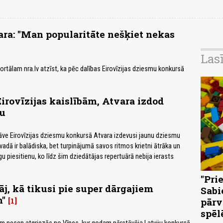
ra: "Man popularitāte nešķiet nekas
Las
ortālam nra.lv atzīst, ka pēc dalības Eirovīzijas dziesmu konkursā
irovīzijas kaislībām, Atvara izdod
lu
āve Eirovīzijas dziesmu konkursā Atvara izdevusi jaunu dziesmu
ievadā ir balādiska, bet turpinājumā savos ritmos krietni ātrāka un
u piesitienu, ko līdz šim dziedātājas repertuārā nebija ierasts
"Pri
āj, kā tikusi pie super dārgajiem
Sabi
m"
1
pārv
spēl