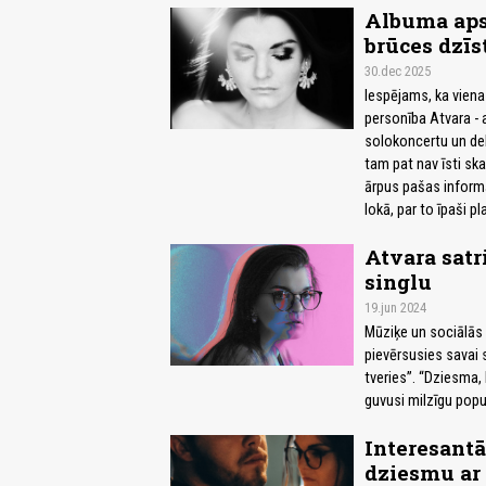
Albuma apsk
brūces dzīs
30.dec 2025
Iespējams, ka viena
personība Atvara - 
solokoncertu un de
tam pat nav īsti ska
ārpus pašas informā
lokā, par to īpaši p
Atvara satr
singlu
19.jun 2024
Mūziķe un sociālās 
pievērsusies savai s
tveries”. “Dziesma,
guvusi milzīgu popul
Interesantā
dziesmu ar