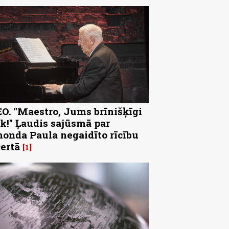
O. "Maestro, Jums brīnišķīgi
k!" Ļaudis sajūsmā par
onda Paula negaidīto rīcību
ertā
1