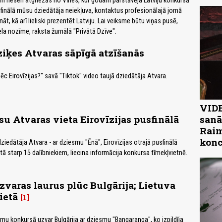
m nesen atgriezās no Vīnes, kur godam pārstāvēja Latviju konkursā
rī finālā mūsu dziedātāja neiekļuva, kontaktus profesionālajā jomā
āt, kā arī lieliski prezentēt Latviju. Lai veiksme būtu viņas pusē,
ela nozīme, raksta žurnālā "Privātā Dzīve".
iķes Atvaras sāpīgā atzīšanās
 pēc Eirovīzijas?" savā "Tiktok" video taujā dziedātāja Atvara.
VIDE
u Atvaras vieta Eirovīzijas pusfinālā
sanā
Raim
konc
dziedātāja Atvara - ar dziesmu "Ēnā", Eirovīzijas otrajā pusfinālā
etā starp 15 dalībniekiem, liecina informācija konkursa tīmekļvietnē.
uzvaras laurus plūc Bulgārija; Lietuva
ietā
1
smu konkursā uzvar Bulgārija ar dziesmu "Bangaranga", ko izpildīja