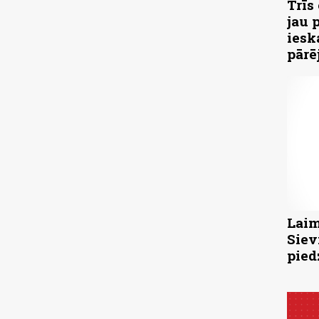
Trīs
jau 
iesk
pārē
Laim
Siev
pied