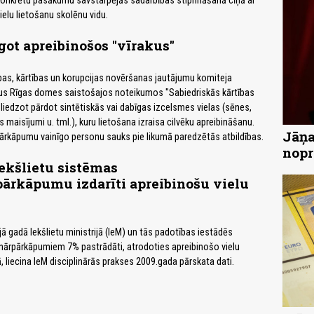
 konkrētu pasākumu savstarpējās sadarbības stiprināšanā cīņā ar
ielu lietošanu skolēnu vidu.
rgot apreibinošos "vīrakus"
as, kārtības un korupcijas novēršanas jautājumu komiteja
us Rīgas domes saistošajos noteikumos "Sabiedriskās kārtības
zliedzot pārdot sintētiskās vai dabīgas izcelsmes vielas (sēnes,
s maisījumi u. tml.), kuru lietošana izraisa cilvēku apreibināšanu.
Jāņa
ārkāpumu vainīgo personu sauks pie likumā paredzētās atbildības.
nopr
iekšlietu sistēmas
pārkāpumu izdarīti apreibinošu vielu
ā gadā Iekšlietu ministrijā (IeM) un tās padotības iestādēs
linārpārkāpumiem 7% pastrādāti, atrodoties apreibinošo vielu
, liecina IeM disciplinārās prakses 2009.gada pārskata dati.