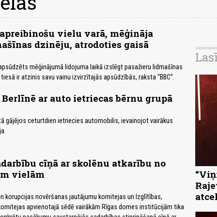
elas
t apreibinošu vielu varā, mēģināja
mašīnas dzinēju, atrodoties gaisā
Las
s apsūdzēts mēģinājumā lidojuma laikā izslēgt pasažieru lidmašīnas
 tiesā ir atzinis savu vainu izvirzītajās apsūdzībās, raksta “BBC”.
erlīnē ar auto ietriecas bērnu grupā
ā gājējos ceturtdien ietriecies automobilis, ievainojot vairākus
ja.
adarbību cīņā ar skolēnu atkarību no
ām vielām
“Viņi
Raje
atce
un korupcijas novēršanas jautājumu komitejas un Izglītības,
komitejas apvienotajā sēdē vairākām Rīgas domes institūcijām tika