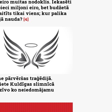
 eiro muitas nodoklis. Iekasēti
pieci miljoni eiro, bet budžetā
aitīts tikai viens; kur palika
jā nauda?
4
e pārvēršas traģēdijā.
iete Kuldīgas slimnīcā
zīvo ko neiedomājamu