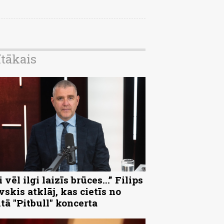
ītākais
 vēl ilgi laizīs brūces...” Filips
vskis atklāj, kas cietīs no
ltā "Pitbull" koncerta