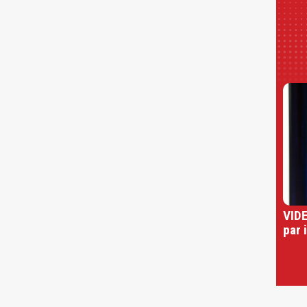
VIDE
par 