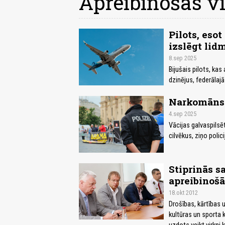
Apreibinošas vi
Pilots, eso
izslēgt lid
8.sep 2025
Bijušais pilots, ka
dzinējus, federālajā
Narkomāns B
4.sep 2025
Vācijas galvaspilsēt
cilvēkus, ziņo polici
Stiprinās s
apreibinoš
18.okt 2012
Drošības, kārtības 
kultūras un sporta 