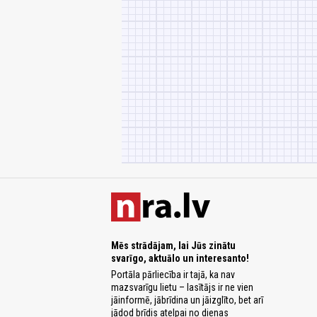
Mēs strādājam, lai Jūs zinātu
svarīgo, aktuālo un interesanto!
Portāla pārliecība ir tajā, ka nav
mazsvarīgu lietu – lasītājs ir ne vien
jāinformē, jābrīdina un jāizglīto, bet arī
jādod brīdis atelpai no dienas