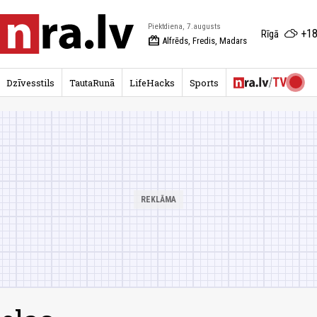
Piektdiena, 7.augusts
+18
Rīgā
redeem
Alfrēds, Fredis, Madars
Dzīvesstils
TautaRunā
LifeHacks
Sports