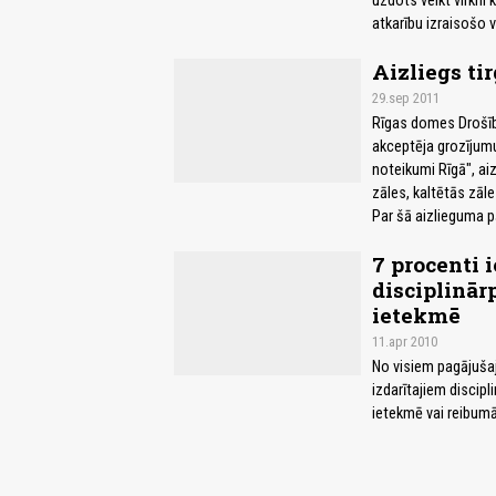
uzdots veikt virkni
atkarību izraisošo v
Aizliegs ti
29.sep 2011
Rīgas domes Drošīb
akceptēja grozījum
noteikumi Rīgā", ai
zāles, kaltētās zāle
Par šā aizlieguma p
7 procenti 
disciplinār
ietekmē
11.apr 2010
No visiem pagājušaj
izdarītajiem discip
ietekmē vai reibumā