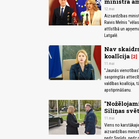
ministra a
12.mai
Aizsardzības minis
Raivis Melnis "vēla
attīstībā un apņem
Latgalē.
Nav skaidrs,
koalīcija
2
11.mai
"Jaunās vienotības"
saspringtās attiecīb
valdības koalīcija, 
apstiprināšanu.
"Nožēlojami
Siliņas svē
11.mai
Viens no karstākaji
aizsardzības minist
nedz Sprūds, nedz pr