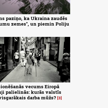
ns paziņo, ka Ukraina zaudēs
tumu zemes", un piemin Poliju
ionēšanās vecums Eiropā
uji palielinās: kurās valstīs
visgarākais darba mūžs?
3