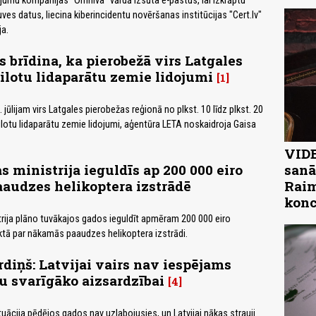
ījumu kompānijas "Omniva" vārdā izsūta e-pastus, lai izkrāptu
ves datus, liecina kiberincidentu novēršanas institūcijas "Cert.lv"
ja.
s brīdina, ka pierobežā virs Latgales
ilotu lidaparātu zemie lidojumi
1
 jūlijam virs Latgales pierobežas reģionā no plkst. 10 līdz plkst. 20
ilotu lidaparātu zemie lidojumi, aģentūra LETA noskaidroja Gaisa
VIDE
s ministrija ieguldīs ap 200 000 eiro
sanā
audzes helikoptera izstrādē
Raim
konc
rija plāno tuvākajos gados ieguldīt apmēram 200 000 eiro
ktā par nākamās paaudzes helikoptera izstrādi.
diņš: Latvijai vairs nav iespējams
u svarīgāko aizsardzībai
4
tuācija pēdējos gados nav uzlabojusies, un Latvijai nākas strauji