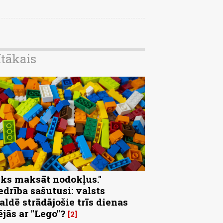
ītākais
eks maksāt nodokļus."
edrība sašutusi: valsts
aldē strādājošie trīs dienas
ējās ar "Lego"?
2