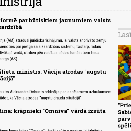
nistrija
nformē par būtiskiem jaunumiem valsts
sardzībā
Las
ija (AM) atradusi juridisku risinājumu, lai valsts ar privāto zemju
vienoties par pretgaisa aizsardzības sistēmu, tostarp, radaru
tīvākajā veidā, otrdien pēc valdības sēdes žurnālistiem teica
bergs (AS).
šlietu ministrs: Vācija atrodas "augstu
ācijā"
inistrs Aleksandrs Dobrints brīdinājis par iespējamiem uzbrukumiem
orādot, ka Vācija atrodas "augstu draudu situācijā".
"Pri
rīdina: krāpnieki "Omniva" vārdā izsūta
Sabi
s
pārv
spēl