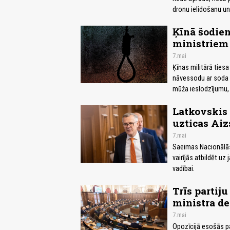
dronu ielidošanu un 
Ķīnā šodien
ministriem
7.mai
Ķīnas militārā ties
nāvessodu ar soda i
mūža ieslodzījumu, 
Latkovskis 
uzticas Aiz
7.mai
Saeimas Nacionālās 
vairījās atbildēt uz
vadībai.
Trīs partij
ministra de
7.mai
Opozīcijā esošās par