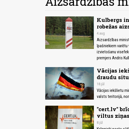
Aizsardzības mi
Kulbergs i
robežas aiz
4.aug
Aizsardzības ministr
īpašniekiem varētu 
izvietošanu visefek
premjers Andris Kul
Vācijas iek
draudu situ
18.jūl
Vācijas iekšlietu m
valsts teritorijā, n
"cert.lv" b
viltus ziņa
8.jūl