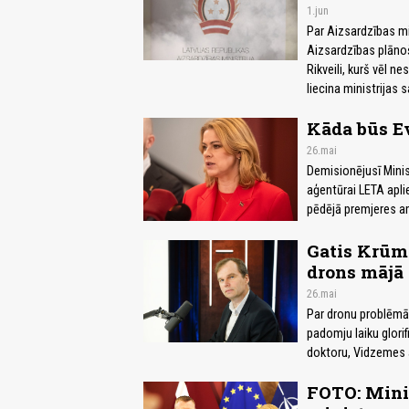
1.jun
Par Aizsardzības min
Aizsardzības plāno
Rikveili, kurš vēl n
liecina ministrijas 
Kāda būs Ev
26.mai
Demisionējusī Minis
aģentūrai LETA aplie
pēdējā premjeres a
Gatis Krūmi
drons mājā 
26.mai
Par dronu problēmām
padomju laiku glori
doktoru, Vidzemes 
FOTO: Minis