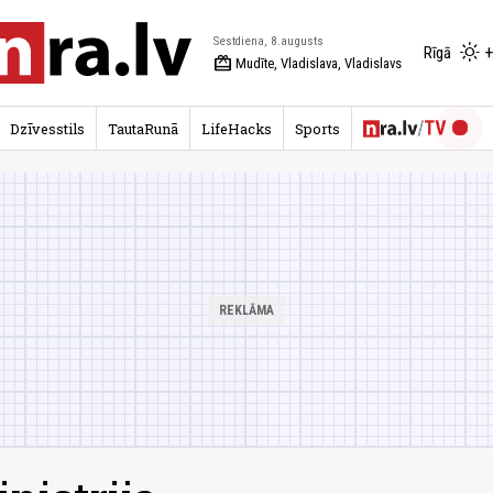
Sestdiena, 8.augusts
+
Rīgā
redeem
Mudīte, Vladislava, Vladislavs
Dzīvesstils
TautaRunā
LifeHacks
Sports