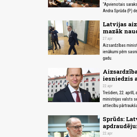
"Apvienotais saraks
Andra Sprūda (P) de
Latvijas ai
mazāk naud
27.apr
Aizsardzības minist
ienākumi pērn sasni
gadu.
Aizsardzība
iesniedzis 
22.apr
Trešdien, 22. aprīlī
ministrijas valsts 
attiecību pārtraukš
Sprūds: Lat
apdraudēju
22.apr