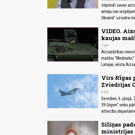
stiprināt savas aiz
armiju nav iespējams
Ukrainā" uzsvēra mi
VIDEO. Aizs
kaujas maš
7.jun
Aizsardzības minist
mašīnu “Mednieks” 
Latvijai, vēsta Aizs
Virs Rīgas 
Zviedrijas 
6.jun
Sestdien, 6. jūnijā,
39 Gripen” veiks pār
attiecību departam
Siliņas pad
ministrijas