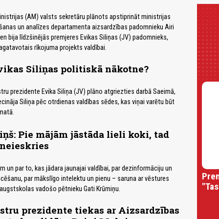
istrijas (AM) valsts sekretāru plānots apstiprināt ministrijas
šanas un analīzes departamenta aizsardzības padomnieku Airi
esen bija līdzšinējās premjeres Evikas Siliņas (JV) padomnieks,
sagatavotais rīkojuma projekts valdībai.
ikas Siliņas politiskā nākotne?
tru prezidente Evika Siliņa (JV) plāno atgriezties darbā Saeimā,
cināja Siliņa pēc otrdienas valdības sēdes, kas viņai varētu būt
matā.
ņš: Pie mājām jāstāda lieli koki, tad
neieskries
 un par to, kas jādara jaunajai valdībai, par dezinformāciju un
Prem
ficēšanu, par mākslīgo intelektu un pienu – saruna ar vēstures
"Tas
augstskolas vadošo pētnieku Gati Krūmiņu.
tru prezidente tiekas ar Aizsardzības