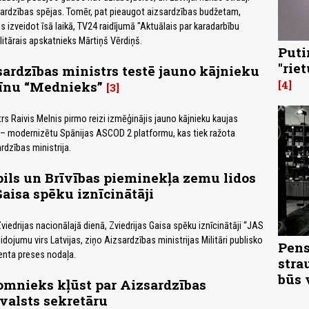
sardzības spējas. Tomēr, pat pieaugot aizsardzības budžetam,
 izveidot īsā laikā, TV24 raidījumā "Aktuālais par karadarbību
litārais apskatnieks Mārtiņš Vērdiņš.
Puti
"rie
ardzības ministrs testē jauno kājnieku
īnu “Mednieks”
4
3
rs Raivis Melnis pirmo reizi izmēģinājis jauno kājnieku kaujas
– modernizētu Spānijas ASCOD 2 platformu, kas tiek ražota
ardzības ministrija.
pils un Brīvības pieminekļa zemu lidos
Gaisa spēku iznīcinātāji
 Zviedrijas nacionālajā dienā, Zviedrijas Gaisa spēku iznīcinātāji “JAS
lidojumu virs Latvijas, ziņo Aizsardzības ministrijas Militāri publisko
Pens
enta preses nodaļa.
stra
būs 
omnieks kļūst par Aizsardzības
 valsts sekretāru