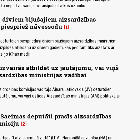
to nepārtveršanu, nav raisījuši cilvēkos uzticību.
 diviem bijušajiem aizsardzības
 piespriež nāvessodu
1
a ceturtdien piespriedusi diviem bijušajiem aizsardzības ministriem
zpildes atlikšanu uz diviem gadiem, kas pēc tam tiks aizstāts ar
ziņo Ķīnas mediji.
izvairās atbildēt uz jautājumu, vai viņš
sardzības ministrijas vadībai
drošības komisijas vadītājs Ainars Latkovskis (JV) ceturtdien
 jautājumu, vai viņš uzticas Aizsardzības ministrijas (AM) politiskajai
u Saeimas deputāti prasīs aizsardzības
misiju
2
tijas "Latvija pirmajā vietā" (LPV), Nacionālā apvienība (NA) un