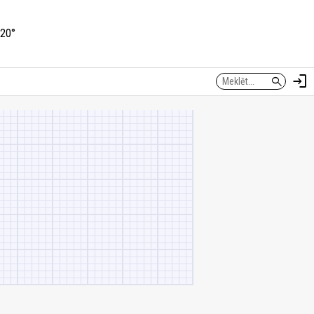
20°
login
search