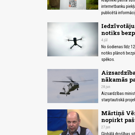
Krāpnieki pasta sūt
internetbanku piekļu
publicētā informāci
Iedzīvotāju
notiks bezp
4.jūl
No šodienas līdz 12.
notiks plānoti bezp
spēkos.
Aizsardzība
nākamās pa
28.jun
Aizsardzības minist
starptautiskā proje
Mārtiņš Vēr
nopirkt paš
27.jun
Globālā drošības si