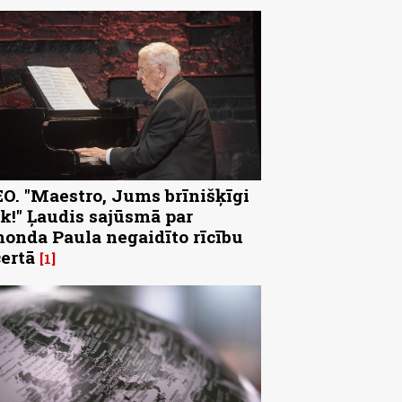
O. "Maestro, Jums brīnišķīgi
k!" Ļaudis sajūsmā par
onda Paula negaidīto rīcību
ertā
1