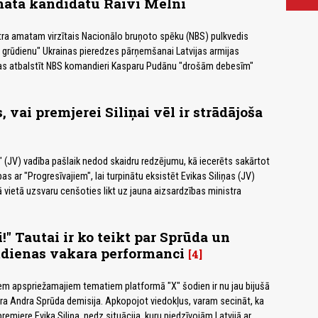
mata kandidātu Raivi Melni
tra amatam virzītais Nacionālo bruņoto spēku (NBS) pulkvedis
s grūdienu" Ukrainas pieredzes pārņemšanai Latvijas armijas
as atbalstīt NBS komandieri Kasparu Pudānu "drošām debesīm"
 vai premjerei Siliņai vēl ir strādājoša
 (JV) vadība pašlaik nedod skaidru redzējumu, kā iecerēts sakārtot
as ar "Progresīvajiem", lai turpinātu eksistēt Evikas Siliņas (JV)
tā vietā uzsvaru cenšoties likt uz jauna aizsardzības ministra
!" Tautai ir ko teikt par Sprūda un
tdienas vakara performanci
4
em apspriežamajiem tematiem platformā "X" šodien ir nu jau bijušā
ra Andra Sprūda demisija. Apkopojot viedokļus, varam secināt, ka
emjere Evika Siliņa, nedz situācija, kuru piedzīvojām Latvijā ar