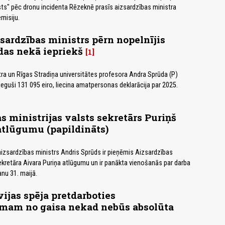
ts" pēc dronu incidenta Rēzeknē prasīs aizsardzības ministra
misiju.
zsardzības ministrs pērn nopelnījis
as nekā iepriekš
1
ra un Rīgas Stradiņa universitātes profesora Andra Sprūda (P)
eguši 131 095 eiro, liecina amatpersonas deklarācija par 2025.
s ministrijas valsts sekretārs Puriņš
atlūgumu (papildināts)
, aizsardzības ministrs Andris Sprūds ir pieņēmis Aizsardzības
sekretāra Aivara Puriņa atlūgumu un ir panākta vienošanās par darba
anu 31. maijā.
vijas spēja pretdarboties
mam no gaisa nekad nebūs absolūta