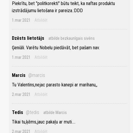
Piekrītu, bet "politkorekti" būtu teikt, ka naftas produktu
izstrādājumu lietošana ir pareiza.:DDD
1.mar 2021
Atbildēt
Dzēsts lietotājs
atbilde bezkaunīgais sivēns
Ģeniāli. Varētu Nobelu piedāvāt, bet pašam nav.
1.mar 2021
Atbildēt
Marcis
@marcis
Tu Valentins,nejac parasto kanepi ar marihanu,,
2.mar 2021
Atbildēt
Tedis
@tedis
atbilde Marcis
Tikai tu,ķēms,jauc pakaļu ar muti....
2.mar 2021
Atbildēt