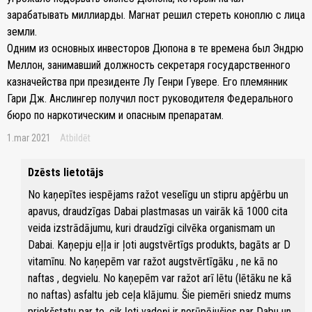
зарабатывать миллиарды. Магнат решил стереть коноплю с лица
земли.
Одним из основных инвесторов Дюпона в те времена был Эндрю
Меллон, занимавший должность секретаря государственного
казначейства при президенте Лу Генри Гувере. Его племянник
Гари Дж. Анслингер получил пост руководителя Федерального
бюро по наркотическим и опасным препаратам.
1.mar 2021
Atbildēt
Dzēsts lietotājs
No kaņepītes iespējams ražot veselīgu un stipru apģērbu un
apavus, draudzīgas Dabai plastmasas un vairāk kā 1000 cita
veida izstrādājumu, kuri draudzīgi cilvēka organismam un
Dabai. Kaņepju eļļa ir ļoti augstvērtīgs produkts, bagāts ar D
vitamīnu. No kaņepēm var ražot augstvērtīgāku , ne kā no
naftas , degvielu. No kaņepēm var ražot arī lētu (lētāku ne kā
no naftas) asfaltu jeb ceļa klājumu. Šie piemēri sniedz mums
priekšstatu par to, cik ļoti vadoņi ir norūpējušies par Dabu un