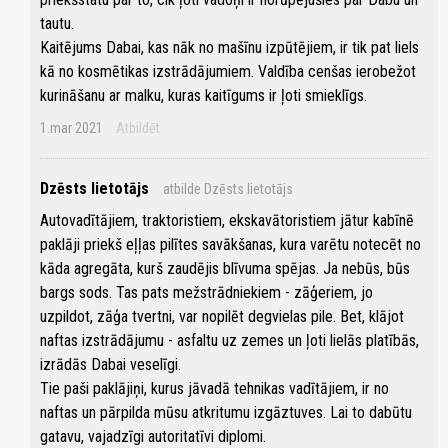
tautu.
Kaitējums Dabai, kas nāk no mašīnu izpūtējiem, ir tik pat liels
kā no kosmētikas izstrādājumiem. Valdība cenšas ierobežot
kurināšanu ar malku, kuras kaitīgums ir ļoti smieklīgs.
1.mar 2021
Atbildēt
Dzēsts lietotājs
atbilde Dzēsts lietotājs
Autovadītājiem, traktoristiem, ekskavātoristiem jātur kabīnē
paklāji priekš eļļas pilītes savākšanas, kura varētu notecēt no
kāda agregāta, kurš zaudējis blīvuma spējas. Ja nebūs, būs
bargs sods. Tas pats mežstrādniekiem - zāģeriem, jo
uzpildot, zāģa tvertni, var nopilēt degvielas pile. Bet, klājot
naftas izstrādājumu - asfaltu uz zemes un ļoti lielās platībās,
izrādās Dabai veselīgi.
Tie paši paklājiņi, kurus jāvadā tehnikas vadītājiem, ir no
naftas un pārpilda mūsu atkritumu izgāztuves. Lai to dabūtu
gatavu, vajadzīgi autoritatīvi diplomi.