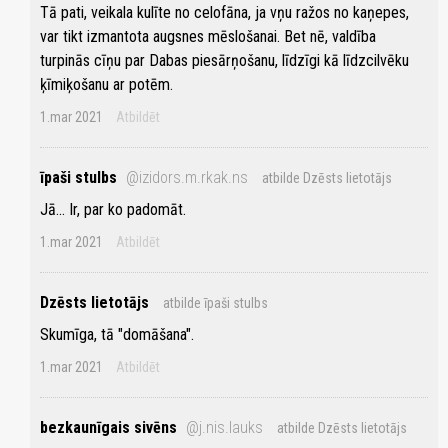
Tā pati, veikala kulīte no celofāna, ja vņu ražos no kaņepes,
var tikt izmantota augsnes mēslošanai. Bet nē, valdība
turpinās cīņu par Dabas piesārņošanu, līdzīgi kā līdzcilvēku
ķīmiķošanu ar potēm.
1.mar 2021
Atbildēt
īpaši stulbs
@izidors.m.rkak.ns
atbilde Dzēsts lietotājs
Jā... Ir, par ko padomāt.
1.mar 2021
Atbildēt
Dzēsts lietotājs
atbilde īpaši stulbs
Skumīga, tā "domāšana".
1.mar 2021
Atbildēt
bezkaunīgais sivēns
@j.nis.lauks
atbilde Dzēsts lietotājs