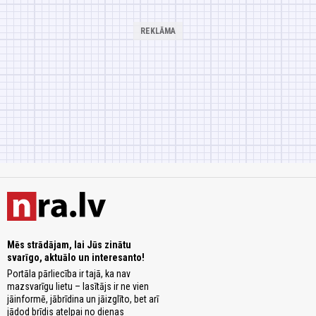
Mēs strādājam, lai Jūs zinātu
svarīgo, aktuālo un interesanto!
Portāla pārliecība ir tajā, ka nav
mazsvarīgu lietu – lasītājs ir ne vien
jāinformē, jābrīdina un jāizglīto, bet arī
jādod brīdis atelpai no dienas