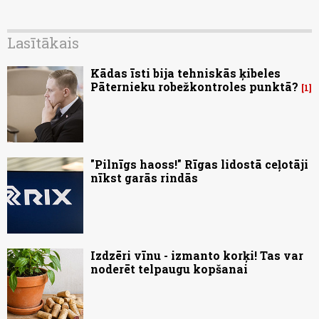
Lasītākais
Kādas īsti bija tehniskās ķibeles
Pāternieku robežkontroles punktā?
1
"Pilnīgs haoss!" Rīgas lidostā ceļotāji
nīkst garās rindās
Izdzēri vīnu - izmanto korķi! Tas var
noderēt telpaugu kopšanai