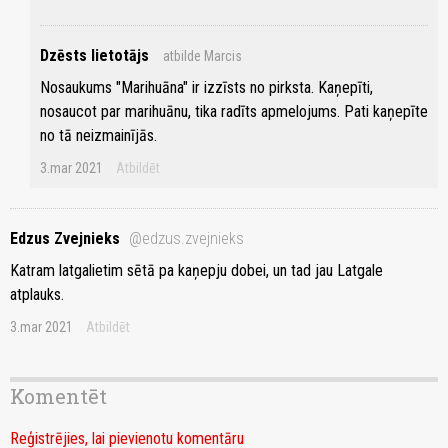
Dzēsts lietotājs
atbilde Marcis
Nosaukums "Marihuāna" ir izzīsts no pirksta. Kaņepīti,
nosaucot par marihuānu, tika radīts apmelojums. Pati kaņepīte
no tā neizmainījās.
3.mar 2021
Atbildēt
Edzus Zvejnieks
@edzus.zvejnieks
Katram latgalietim sētā pa kaņepju dobei, un tad jau Latgale
atplauks.
3.mar 2021
Atbildēt
Komentēt
Reģistrējies, lai pievienotu komentāru