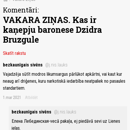
Komentāri:
VAKARA ZIŅAS. Kas ir
kaņepju baronese Dzidra
Bruzgule
Skatīt rakstu
bezkaunīgais sivēns
@j.nis.lauks
Vajadzēja sūtīt modros likumsargus pārlūkot apkārtni, vai kaut kur
neaug arī driģenes, kuru narkotiskā iedarbība neatpaliek no pasaules
standartiem.
1.mar 2021
Atbildēt
bezkaunīgais sivēns
@j.nis.lauks
Елена Лебединская-vecā pakaļa, ej piedāvā sevi uz Lienes
ielas.