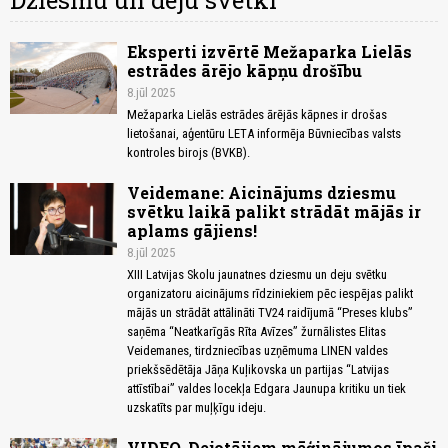
Dziesmu un deju svētki
Eksperti izvērtē Mežaparka Lielās
estrādes ārējo kāpņu drošību
8.jūl 2025
Mežaparka Lielās estrādes ārējās kāpnes ir drošas
lietošanai, aģentūru LETA informēja Būvniecības valsts
kontroles birojs (BVKB).
Veidemane: Aicinājums dziesmu
svētku laikā palikt strādāt mājās ir
aplams gājiens!
8.jūl 2025
XIII Latvijas Skolu jaunatnes dziesmu un deju svētku
organizatoru aicinājums rīdziniekiem pēc iespējas palikt
mājās un strādāt attālināti TV24 raidījumā “Preses klubs”
saņēma “Neatkarīgās Rīta Avīzes” žurnālistes Elitas
Veidemanes, tirdzniecības uzņēmuma LINEN valdes
priekšsēdētāja Jāņa Kuļikovska un partijas “Latvijas
attīstībai” valdes locekļa Edgara Jaunupa kritiku un tiek
uzskatīts par muļķīgu ideju.
VIDEO. Dejotājiem mēģinājumos īpaši