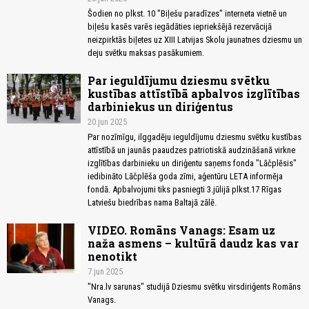
Šodien no plkst. 10 "Biļešu paradīzes" interneta vietnē un
biļešu kasēs varēs iegādāties iepriekšējā rezervācijā
neizpirktās biļetes uz XIII Latvijas Skolu jaunatnes dziesmu un
deju svētku maksas pasākumiem.
Par ieguldījumu dziesmu svētku
kustības attīstībā apbalvos izglītības
darbiniekus un diriģentus
20.jun 2025
Par nozīmīgu, ilggadēju ieguldījumu dziesmu svētku kustības
attīstībā un jaunās paaudzes patriotiskā audzināšanā virkne
izglītības darbinieku un diriģentu saņems fonda "Lāčplēsis"
iedibināto Lāčplēša goda zīmi, aģentūru LETA informēja
fondā. Apbalvojumi tiks pasniegti 3.jūlijā plkst.17 Rīgas
Latviešu biedrības nama Baltajā zālē.
VIDEO. Romāns Vanags: Esam uz
naža asmens – kultūrā daudz kas var
nenotikt
7.jun 2025
"Nra.lv sarunas" studijā Dziesmu svētku virsdiriģents Romāns
Vanags.