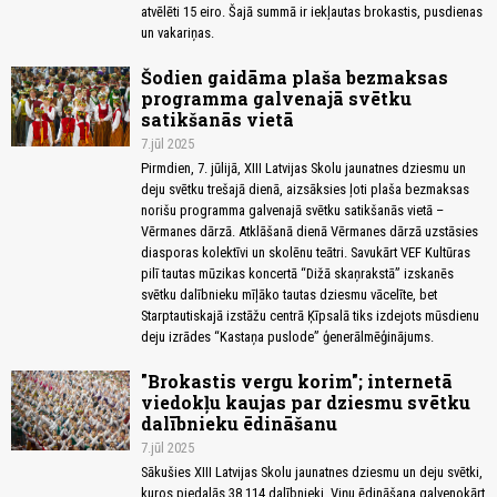
atvēlēti 15 eiro. Šajā summā ir iekļautas brokastis, pusdienas
un vakariņas.
Šodien gaidāma plaša bezmaksas
programma galvenajā svētku
satikšanās vietā
7.jūl 2025
Pirmdien, 7. jūlijā, XIII Latvijas Skolu jaunatnes dziesmu un
deju svētku trešajā dienā, aizsāksies ļoti plaša bezmaksas
norišu programma galvenajā svētku satikšanās vietā –
Vērmanes dārzā. Atklāšanā dienā Vērmanes dārzā uzstāsies
diasporas kolektīvi un skolēnu teātri. Savukārt VEF Kultūras
pilī tautas mūzikas koncertā “Dižā skaņrakstā” izskanēs
svētku dalībnieku mīļāko tautas dziesmu vācelīte, bet
Starptautiskajā izstāžu centrā Ķīpsalā tiks izdejots mūsdienu
deju izrādes “Kastaņa puslode” ģenerālmēģinājums.
"Brokastis vergu korim"; internetā
viedokļu kaujas par dziesmu svētku
dalībnieku ēdināšanu
7.jūl 2025
Sākušies XIII Latvijas Skolu jaunatnes dziesmu un deju svētki,
kuros piedalās 38 114 dalībnieki. Viņu ēdināšana galvenokārt