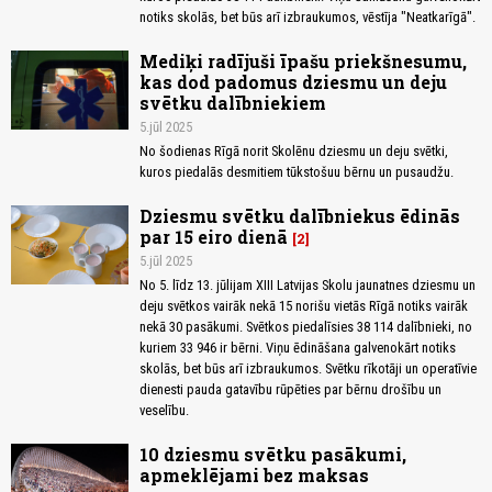
notiks skolās, bet būs arī izbraukumos, vēstīja "Neatkarīgā".
Mediķi radījuši īpašu priekšnesumu,
kas dod padomus dziesmu un deju
svētku dalībniekiem
5.jūl 2025
No šodienas Rīgā norit Skolēnu dziesmu un deju svētki,
kuros piedalās desmitiem tūkstošuu bērnu un pusaudžu.
Dziesmu svētku dalībniekus ēdinās
par 15 eiro dienā
2
5.jūl 2025
No 5. līdz 13. jūlijam XIII Latvijas Skolu jaunatnes dziesmu un
deju svētkos vairāk nekā 15 norišu vietās Rīgā notiks vairāk
nekā 30 pasākumi. Svētkos piedalīsies 38 114 dalībnieki, no
kuriem 33 946 ir bērni. Viņu ēdināšana galvenokārt notiks
skolās, bet būs arī izbraukumos. Svētku rīkotāji un operatīvie
dienesti pauda gatavību rūpēties par bērnu drošību un
veselību.
10 dziesmu svētku pasākumi,
apmeklējami bez maksas