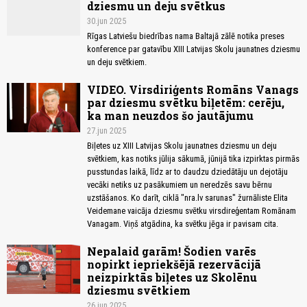
dziesmu un deju svētkus
30.jun 2025
Rīgas Latviešu biedrības nama Baltajā zālē notika preses
konference par gatavību XIII Latvijas Skolu jaunatnes dziesmu
un deju svētkiem.
VIDEO. Virsdiriģents Romāns Vanags
par dziesmu svētku biļetēm: cerēju,
ka man neuzdos šo jautājumu
27.jun 2025
Biļetes uz XIII Latvijas Skolu jaunatnes dziesmu un deju
svētkiem, kas notiks jūlija sākumā, jūnijā tika izpirktas pirmās
pusstundas laikā, līdz ar to daudzu dziedātāju un dejotāju
vecāki netiks uz pasākumiem un neredzēs savu bērnu
uzstāšanos. Ko darīt, ciklā "nra.lv sarunas" žurnāliste Elita
Veidemane vaicāja dziesmu svētku virsdireģentam Romānam
Vanagam. Viņš atgādina, ka svētku jēga ir pavisam cita.
Nepalaid garām! Šodien varēs
nopirkt iepriekšējā rezervācijā
neizpirktās biļetes uz Skolēnu
dziesmu svētkiem
26.jun 2025