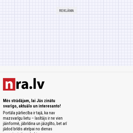
Mēs strādājam, lai Jūs zinātu
svarīgo, aktuālo un interesanto!
Portāla pārliecība ir tajā, ka nav
mazsvarīgu lietu – lasītājs ir ne vien
jāinformē, jābrīdina un jāizglīto, bet arī
jādod brīdis atelpai no dienas