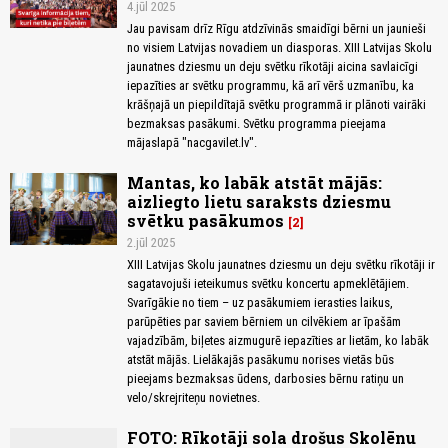
4.jūl 2025
Jau pavisam drīz Rīgu atdzīvinās smaidīgi bērni un jaunieši
no visiem Latvijas novadiem un diasporas. XIII Latvijas Skolu
jaunatnes dziesmu un deju svētku rīkotāji aicina savlaicīgi
iepazīties ar svētku programmu, kā arī vērš uzmanību, ka
krāšņajā un piepildītajā svētku programmā ir plānoti vairāki
bezmaksas pasākumi. Svētku programma pieejama
mājaslapā "nacgavilet.lv".
Mantas, ko labāk atstāt mājās:
aizliegto lietu saraksts dziesmu
svētku pasākumos
2
2.jūl 2025
XIII Latvijas Skolu jaunatnes dziesmu un deju svētku rīkotāji ir
sagatavojuši ieteikumus svētku koncertu apmeklētājiem.
Svarīgākie no tiem – uz pasākumiem ierasties laikus,
parūpēties par saviem bērniem un cilvēkiem ar īpašām
vajadzībām, biļetes aizmugurē iepazīties ar lietām, ko labāk
atstāt mājās. Lielākajās pasākumu norises vietās būs
pieejams bezmaksas ūdens, darbosies bērnu ratiņu un
velo/skrejriteņu novietnes.
FOTO: Rīkotāji sola drošus Skolēnu