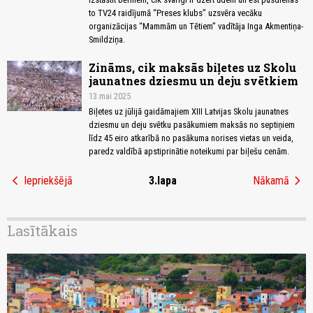
to TV24 raidījumā “Preses klubs” uzsvēra vecāku
organizācijas “Mammām un Tētiem” vadītāja Inga Akmentiņa-
Smildziņa.
Zināms, cik maksās biļetes uz Skolu
jaunatnes dziesmu un deju svētkiem
13.mai 2025
Biļetes uz jūlijā gaidāmajiem XIII Latvijas Skolu jaunatnes
dziesmu un deju svētku pasākumiem maksās no septiņiem
līdz 45 eiro atkarībā no pasākuma norises vietas un veida,
paredz valdībā apstiprinātie noteikumi par biļešu cenām.
chevron_left
chevron_right
Iepriekšējā
3.lapa
Nākamā
Lasītākais