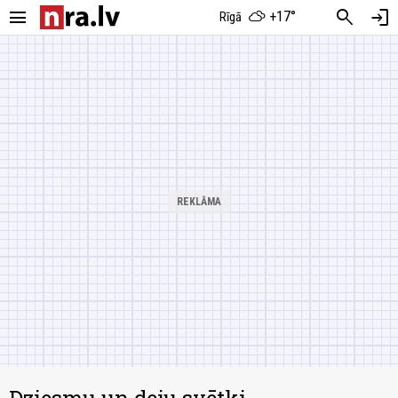
menu
search
login
+17°
Rīgā