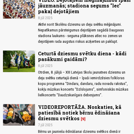
jāuzmanās; stadiona segums "lec"
pakaļ dejotājiem
8.jūl 2025
Aktīvi norit Skolēnu dziesmu un deju svētku mēģinājumi.
Nepatīkamus pārsteigumus dejotājiem sagādā Daugavas
stadiona laukums - seguma plāksnes atlec no zemes un
dejotājiem rada augstus riskus aizķerties un paklupt.
Ceturtā dziesmu svētku diena - kādi
pasākumi gaidāmi?
8.jūl 2025
Otrdien, 8. jūlijā – XIII Latvijas Skolu jaunatnes dziesmu un
deju svētku ceturtajā dienā – īpaši iemirdzēsies folkloras
kopu programma “Dindaru, dandaru, radu novadu rakstus”,
kokļu mūzikas koncerts “Dzīslojums”, simfoniskās mūzikas
lielkoncerts “Daudzskanīgais debesjums”.
VIDEOREPORTĀŽA. Noskaties, kā
patiesībā notiek bērnu ēdināšana
dziesmu svētkos
9
7.jūl 2025
Bērnu un jauniešu ēdināšanai dziesmu svētkos dienā ir