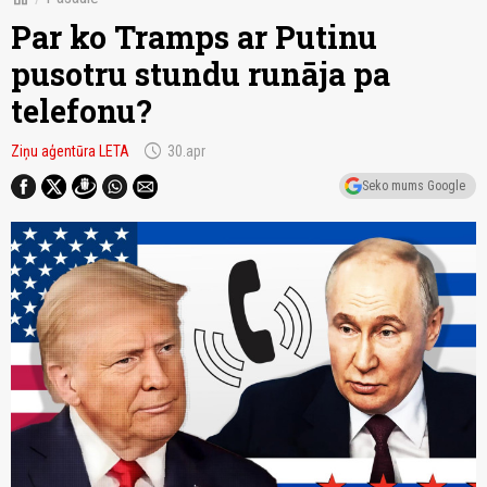
Par ko Tramps ar Putinu
pusotru stundu runāja pa
telefonu?
schedule
Ziņu aģentūra LETA
30.apr
Seko mums Google