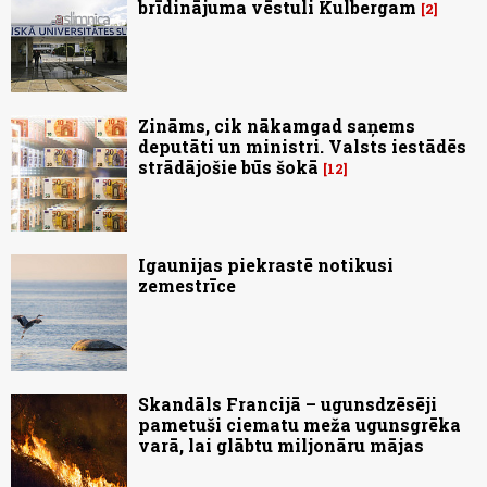
brīdinājuma vēstuli Kulbergam
2
Zināms, cik nākamgad saņems
deputāti un ministri. Valsts iestādēs
strādājošie būs šokā
12
Igaunijas piekrastē notikusi
zemestrīce
Skandāls Francijā – ugunsdzēsēji
pametuši ciematu meža ugunsgrēka
varā, lai glābtu miljonāru mājas