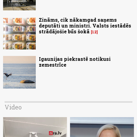
Zināms, cik nākamgad saņems
deputāti un ministri. Valsts iestādēs
strādājošie būs šokā
12
Igaunijas piekrastē notikusi
zemestrīce
Video