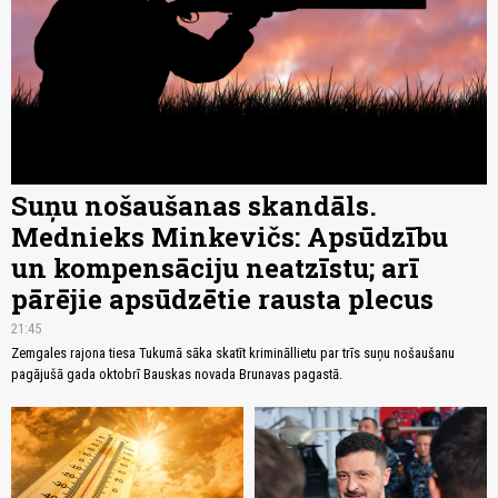
Suņu nošaušanas skandāls.
Mednieks Minkevičs: Apsūdzību
un kompensāciju neatzīstu; arī
pārējie apsūdzētie rausta plecus
21:45
Zemgales rajona tiesa Tukumā sāka skatīt krimināllietu par trīs suņu nošaušanu
pagājušā gada oktobrī Bauskas novada Brunavas pagastā.