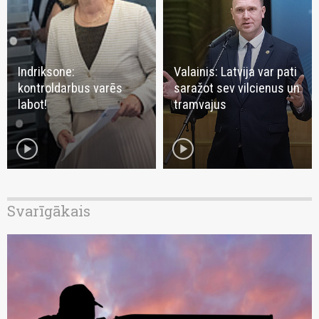
Indriksone:
Valainis: Latvija var pati
kontroldarbus varēs
saražot sev vilcienus un
labot!
tramvajus
play_circle
play_circle
Svarīgākais