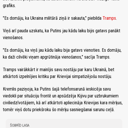
grafiks.
"Es domāju, ka Ukraina militārā ziņā ir sakauta," piebilda
Tramps
.
Viņš arī pauda uzskatu, ka Putins jau kādu laiku bijis gatavs panākt
vienošanos.
"Es domāju, ka viņš jau kādu laiku bija gatavs vienoties. Es domāju,
ka daži cilvēki viņam apgrūtināja vienošanos," sacīja Tramps.
Tramps vairākkārt ir mainījis savu nostāju par karu Ukrainā, bet
atkārtoti izpelnījies kritiku par Krievijai simpatizējošu nostāju.
Kremlis paziņoja, ka Putins šajā telefonsarunā ieskicēja savu
viedokli par situāciju frontē un apsūdzēja Kijivu par uzbrukumiem
civiliedzīvotājiem, kā arī atkārtoti apliecināja Krievijas kara mērķus,
tomēr viņš dotu priekšroku šo mērķu sasniegšanai sarunu ceļā.
ŠOBRĪD LASA