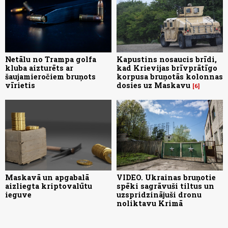
Netālu no Trampa golfa
Kapustins nosaucis brīdi,
kluba aizturēts ar
kad Krievijas brīvprātīgo
šaujamieročiem bruņots
korpusa bruņotās kolonnas
vīrietis
dosies uz Maskavu
6
Maskavā un apgabalā
VIDEO. Ukrainas bruņotie
aizliegta kriptovalūtu
spēki sagrāvuši tiltus un
ieguve
uzspridzinājuši dronu
noliktavu Krimā