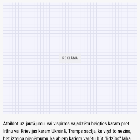
Atbildot uz jautājumu, vai vispirms vajadzētu beigties karam pret
Irānu vai Krievijas karam Ukrainā, Tramps sacīja, ka viņš to nezina,
bet izteica pieņēmumu, ka abiem kariem varētu būt "līdzīgs" laika