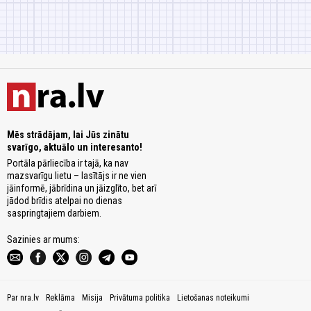
Mēs strādājam, lai Jūs zinātu
svarīgo, aktuālo un interesanto!
Portāla pārliecība ir tajā, ka nav
mazsvarīgu lietu – lasītājs ir ne vien
jāinformē, jābrīdina un jāizglīto, bet arī
jādod brīdis atelpai no dienas
saspringtajiem darbiem.
Sazinies ar mums:
Par nra.lv
Reklāma
Misija
Privātuma politika
Lietošanas noteikumi