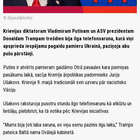
© Depositphotos
Krievijas diktatoram Vladimiram Putinam un ASV prezidentam
Donaldam Trampam trešdien bija ilga telefonsaruna, kurā viņi
apsprieda iespējamu pagaidu pamieru Ukrainā, paziņoja abu
pušu pārstāvji.
Putins ir atvērts pamieram gaidāmo Otrā pasaules kara piemiņas
pasākumu laikā, sacīja Kremļa ārpolitikas padomnieks Jurijs
Ušakovs. Krievija 9. maijā tradicionāli svin uzvaru pār nacistisko
Vāciju.
Ušakovs raksturoja pusotru stundu ilgo telefonsarunu kā atklātu un
lietišķu, piebilstot, ka tā notika pēc Krievijas iniciatīvas.
"Mums bija ļoti laba saruna, es viņu esmu pazinis ilgu laiku," Tramps
pateica Baltā nama Ovālajā kabinetā.