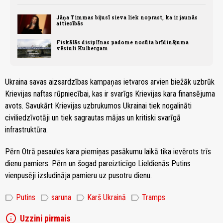
Jāņa Timmas bijusī sieva liek noprast, ka ir jaunās
attiecībās
Fiskālās disiplīnas padome nosūta brīdinājuma
vēstuli Kulbergam
Ukraina savas aizsardzības kampaņas ietvaros arvien biežāk uzbrūk
Krievijas naftas rūpniecībai, kas ir svarīgs Krievijas kara finansējuma
avots. Savukārt Krievijas uzbrukumos Ukrainai tiek nogalināti
civiliedzīvotāji un tiek sagrautas mājas un kritiski svarīgā
infrastruktūra.
Pērn Otrā pasaules kara piemiņas pasākumu laikā tika ievērots trīs
dienu pamiers. Pērn un šogad pareizticīgo Lieldienās Putins
vienpusēji izsludināja pamieru uz pusotru dienu.
label
label
label
label
Putins
saruna
Karš Ukrainā
Tramps
info
Uzzini pirmais