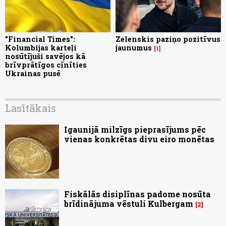
"Financial Times":
Zelenskis paziņo pozitīvus
Kolumbijas karteļi
jaunumus
1
nosūtījuši savējos kā
brīvprātīgos cīnīties
Ukrainas pusē
Lasītākais
Igaunijā milzīgs pieprasījums pēc
vienas konkrētas divu eiro monētas
Fiskālās disiplīnas padome nosūta
brīdinājuma vēstuli Kulbergam
2