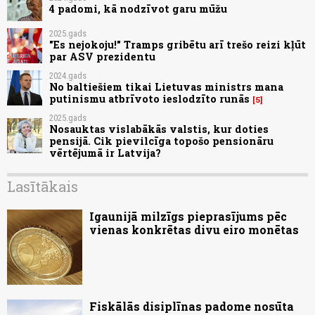
4 padomi, kā nodzīvot garu mūžu
2025.gads
"Es nejokoju!" Tramps gribētu arī trešo reizi kļūt
par ASV prezidentu
2024.gads
No baltiešiem tikai Lietuvas ministrs mana
putinismu atbrīvoto ieslodzīto runās
5
2025.gads
Nosauktas vislabākās valstis, kur doties
pensijā. Cik pievilcīga topošo pensionāru
vērtējumā ir Latvija?
Lasītākais
Igaunijā milzīgs pieprasījums pēc
vienas konkrētas divu eiro monētas
Fiskālās disiplīnas padome nosūta