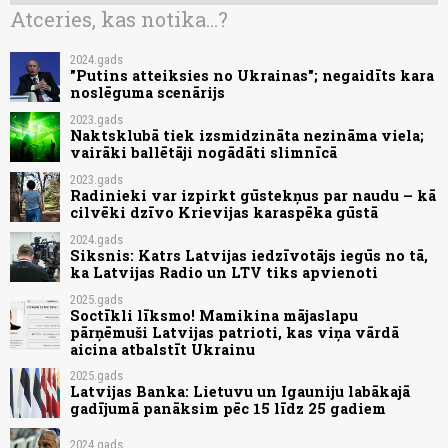
Atceries, kas notika...?
2024.gads
"Putins atteiksies no Ukrainas"; negaidīts kara
noslēguma scenārijs
2023.gads
Naktsklubā tiek izsmidzināta nezināma viela;
vairāki ballētāji nogādāti slimnīcā
2023.gads
Radinieki var izpirkt gūstekņus par naudu – kā
cilvēki dzīvo Krievijas karaspēka gūstā
2024.gads
Siksnis: Katrs Latvijas iedzīvotājs iegūs no tā,
ka Latvijas Radio un LTV tiks apvienoti
2025.gads
Soctīkli līksmo! Mamikina mājaslapu
pārņēmuši Latvijas patrioti, kas viņa vārdā
aicina atbalstīt Ukrainu
2025.gads
Latvijas Banka: Lietuvu un Igauniju labākajā
gadījumā panāksim pēc 15 līdz 25 gadiem
2024.gads