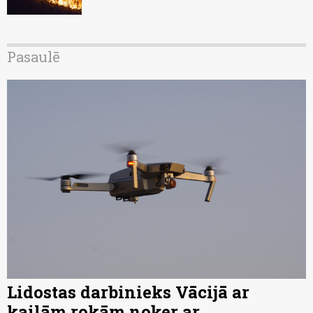
Pasaulē
Lidostas darbinieks Vācijā ar
kailām rokām noķer ar