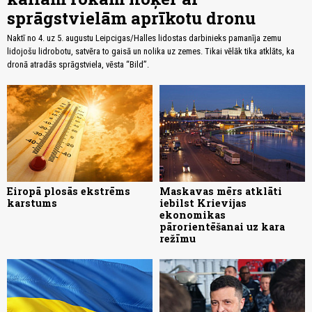
sprāgstvielām aprīkotu dronu
Naktī no 4. uz 5. augustu Leipcigas/Halles lidostas darbinieks pamanīja zemu
lidojošu lidrobotu, satvēra to gaisā un nolika uz zemes. Tikai vēlāk tika atklāts, ka
dronā atradās sprāgstviela, vēsta “Bild”.
Eiropā plosās ekstrēms
Maskavas mērs atklāti
karstums
iebilst Krievijas
ekonomikas
pārorientēšanai uz kara
režīmu