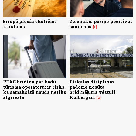
Eiropā plosās ekstrēms
Zelenskis paziņo pozitīvus
karstums
jaunumus
1
PTAC brīdina par kādu
Fiskālās disiplīnas
tūrisma operatoru; ir risks,
padome nosūta
ka samaksātā nauda netiks
brīdinājuma vēstuli
atgriezta
Kulbergam
2