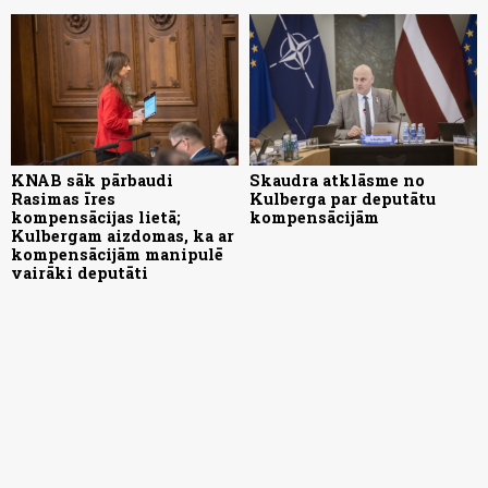
KNAB sāk pārbaudi
Skaudra atklāsme no
Rasimas īres
Kulberga par deputātu
kompensācijas lietā;
kompensācijām
Kulbergam aizdomas, ka ar
kompensācijām manipulē
vairāki deputāti