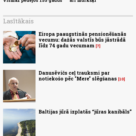
vismaz pēdējos 155 gadus
arī murkšķi
Lasītākais
Eiropa paaugstinās pensionēšanās
vecumu: dažās valstīs būs jāstrādā
līdz 74 gadu vecumam
7
Danusēvičs ceļ trauksmi par
notiekošo pēc "Mere" slēgšanas
10
Baltijas jūrā izplatās “jūras kanibāls”