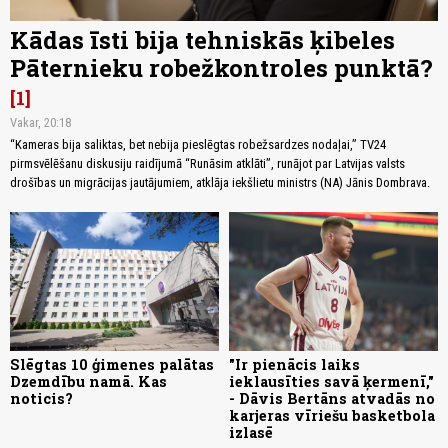
Kādas īsti bija tehniskās ķibeles
Pāternieku robežkontroles punktā?
1
Vakar, 20:18
“Kameras bija saliktas, bet nebija pieslēgtas robežsardzes nodaļai,” TV24
pirmsvēlēšanu diskusiju raidījumā “Runāsim atklāti”, runājot par Latvijas valsts
drošības un migrācijas jautājumiem, atklāja iekšlietu ministrs (NA) Jānis Dombrava.
Slēgtas 10 ģimenes palātas
"Ir pienācis laiks
Dzemdību namā. Kas
ieklausīties savā ķermenī,"
noticis?
- Dāvis Bertāns atvadās no
karjeras vīriešu basketbola
izlasē