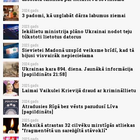
2024.gads
3 padomi, kā uzglabāt dārza labumus ziemai
2023.gads
Iekšlietu ministrija plāno Ukrainai nodot teju
tūkstoti lietotus datorus
2023.gads
Sievietei Madonā uzspīd veiksme brīdī, kad tā
bijusi visvairāk nepieciešama
2024.gads
Ukrainas kara 894. diena. Jaunākā informācija
[papildināts 21:58]
2025.gads
Laimai Vaikulei Krievijā draud ar krimināllietu
2024.gads
Atradusies Rīgā bez vēsts pazudusī Līva
[papildināts]
2025.gads
Meksikā atrastas 32 cilvēku mirstīgās atliekas
"fragmentētā un sarežģītā stāvoklī"
2025.gads