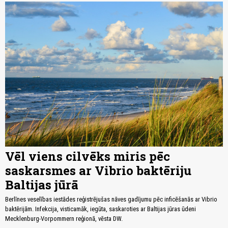
Vēl viens cilvēks miris pēc
saskarsmes ar Vibrio baktēriju
Baltijas jūrā
Berlīnes veselības iestādes reģistrējušas nāves gadījumu pēc inficēšanās ar Vibrio
baktērijām. Infekcija, visticamāk, iegūta, saskaroties ar Baltijas jūras ūdeni
Mecklenburg-Vorpommern reģionā, vēsta DW.