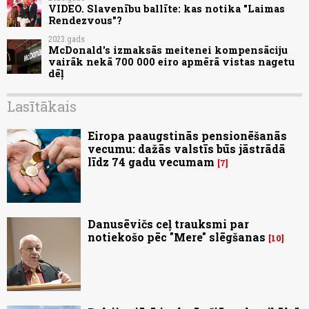
VIDEO. Slavenību ballīte: kas notika "Laimas
Rendezvous"?
2023.gads
McDonald's izmaksās meitenei kompensāciju
vairāk nekā 700 000 eiro apmērā vistas nagetu
dēļ
Lasītākais
Eiropa paaugstinās pensionēšanās
vecumu: dažās valstīs būs jāstrādā
līdz 74 gadu vecumam
7
Danusēvičs ceļ trauksmi par
notiekošo pēc "Mere" slēgšanas
10