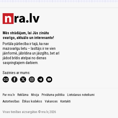
Mēs strādājam, lai Jūs zinātu
svarīgo, aktuālo un interesanto!
Portāla pārliecība ir tajā, ka nav
mazsvarīgu lietu – lasītājs ir ne vien
jāinformē, jābrīdina un jāizglīto, bet arī
jādod brīdis atelpai no dienas
saspringtajiem darbiem.
Sazinies ar mums:
Par nra.lv
Reklāma
Misija
Privātuma politika
Lietošanas noteikumi
Autortiesības
Ētikas kodekss
Vakances
Kontakti
Visas tiesības aizsargātas © nra.lv, 2026