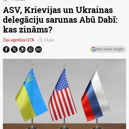
ASV, Krievijas un Ukrainas
delegāciju sarunas Abū Dabī:
kas zināms?
schedule
Ziņu aģentūra LETA
24.jan
Seko mums Google