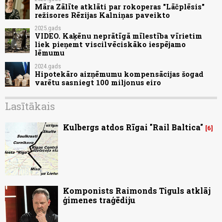
Māra Zālīte atklāti par rokoperas "Lāčplēsis"
režisores Rēzijas Kalniņas paveikto
2025.gads
VIDEO. Kaķēnu neprātīgā mīlestība vīrietim
liek pieņemt viscilvēciskāko iespējamo
lēmumu
2024.gads
Hipotekāro aizņēmumu kompensācijas šogad
varētu sasniegt 100 miljonus eiro
Lasītākais
Kulbergs atdos Rīgai "Rail Baltica"
6
Komponists Raimonds Tiguls atklāj
ģimenes traģēdiju