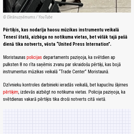
© Ekrānuzņēmums / YouTube
Pērtiķis, kas nodarīja haosu mūzikas instrumentu veikalā
Tenesī štatā, aizbēga no notikuma vietas, bet vēlāk tajā pašā
dienā tika notverts, vēsta “United Press Internation”.
Moristaunas
policijas
departaments paziņoja, ka svētdien ap
pulksten 8 no rīta saņēmis zvanu par skraidošu pērtiķi, kas bojā
instrumentus mūzikas veikalā “Trade Center” Moristaunā.
Dzīvnieku kontroles darbinieki ieradās veikalā, bet kapucīnu šķirnes
pērtiķim
, izdevās aizbēgt no notikuma vietas. Policija paziņoja, ka
svētdienas vakarā pērtiķis tika droši notverts citā vietā.