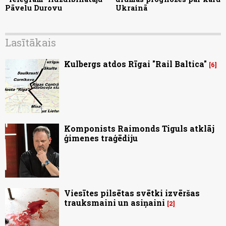
Pāvelu Durovu
Ukrainā
Lasītākais
Kulbergs atdos Rīgai "Rail Baltica"
6
Komponists Raimonds Tiguls atklāj
ģimenes traģēdiju
Viesītes pilsētas svētki izvēršas
trauksmaini un asiņaini
2