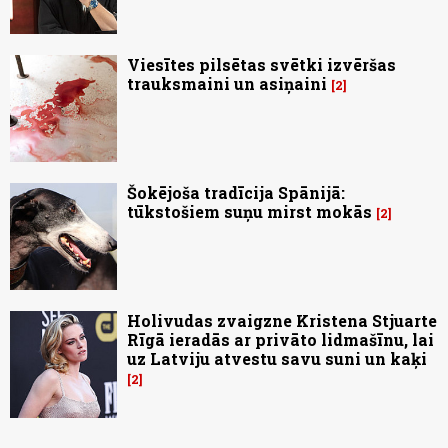
Viesītes pilsētas svētki izvēršas
trauksmaini un asiņaini
2
Šokējoša tradīcija Spānijā:
tūkstošiem suņu mirst mokās
2
Holivudas zvaigzne Kristena Stjuarte
Rīgā ieradās ar privāto lidmašīnu, lai
uz Latviju atvestu savu suni un kaķi
2