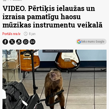
VIDEO. Pērtiķis ielaužas un
izraisa pamatīgu haosu
mūzikas instrumentu veikalā
schedule
Portāls nra.lv
8.jan
Seko mums Google