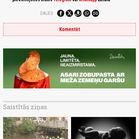
DALIES:
Komentēt
Saistītās ziņas