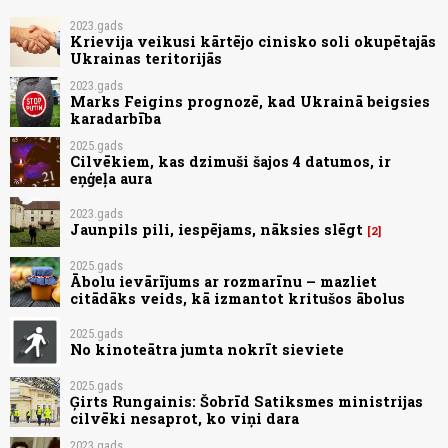
2023.gads
Krievija veikusi kārtējo cinisko soli okupētajās
Ukrainas teritorijās
2023.gads
Marks Feigins prognozē, kad Ukrainā beigsies
karadarbība
2025.gads
Cilvēkiem, kas dzimuši šajos 4 datumos, ir
eņģeļa aura
2023.gads
Jaunpils pili, iespējams, nāksies slēgt
2
2025.gads
Ābolu ievārījums ar rozmarīnu – mazliet
citādāks veids, kā izmantot kritušos ābolus
2025.gads
No kinoteātra jumta nokrīt sieviete
2025.gads
Ģirts Rungainis: Šobrīd Satiksmes ministrijas
cilvēki nesaprot, ko viņi dara
2023.gads