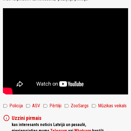
label
label
label
label
label
Policija
ASV
Pērtiķi
ZooSargs
Mūzikas veikals
info
Uzzini pirmais
kas interesants noticis Latvijā un pasaulē,
pievienojoties mums
Telegram
vai
Whatsapp
kanālā