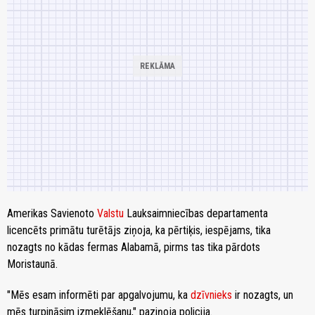
Amerikas Savienoto
Valstu
Lauksaimniecības departamenta
licencēts primātu turētājs ziņoja, ka pērtiķis, iespējams, tika
nozagts no kādas fermas Alabamā, pirms tas tika pārdots
Moristaunā.
"Mēs esam informēti par apgalvojumu, ka
dzīvnieks
ir nozagts, un
mēs turpināsim izmeklēšanu," paziņoja policija.