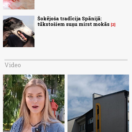
Šokējoša tradīcija Spānijā:
tūkstošiem suņu mirst mokās
2
Video