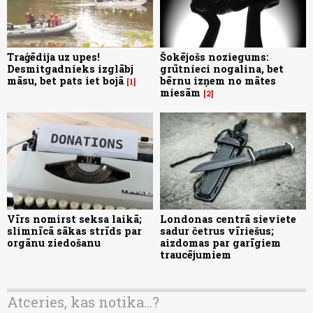
Traģēdija uz upes!
Šokējošs noziegums:
Desmitgadnieks izglābj
grūtnieci nogalina, bet
māsu, bet pats iet bojā
bērnu izņem no mātes
1
miesām
2
Vīrs nomirst seksa laikā;
Londonas centrā sieviete
slimnīcā sākas strīds par
sadur četrus vīriešus;
orgānu ziedošanu
aizdomas par garīgiem
traucējumiem
Atceries, kas notika...?