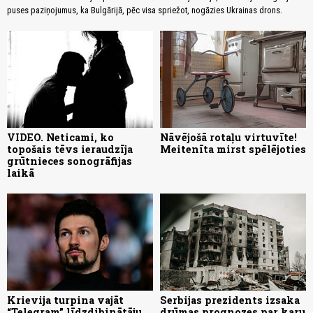
puses paziņojumus, ka Bulgārijā, pēc visa spriežot, nogāzies Ukrainas drons.
VIDEO. Neticami, ko
Nāvējošā rotaļu virtuvīte!
topošais tēvs ieraudzīja
Meitenīta mirst spēlējoties
grūtnieces sonogrāfijas
laikā
Krievija turpina vajāt
Serbijas prezidents izsaka
“Telegram” līdzdibinātāju
drūmas prognozes par karu