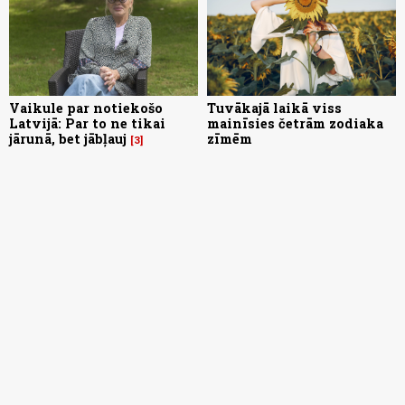
Vaikule par notiekošo
Tuvākajā laikā viss
Latvijā: Par to ne tikai
mainīsies četrām zodiaka
jārunā, bet jābļauj
zīmēm
3