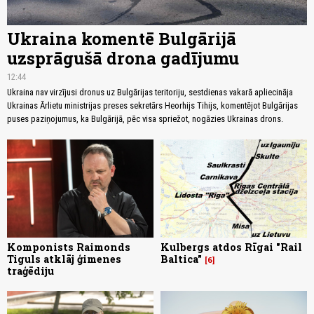
Ukraina komentē Bulgārijā
uzsprāgušā drona gadījumu
12:44
Ukraina nav virzījusi dronus uz Bulgārijas teritoriju, sestdienas vakarā apliecināja
Ukrainas Ārlietu ministrijas preses sekretārs Heorhijs Tihijs, komentējot Bulgārijas
puses paziņojumus, ka Bulgārijā, pēc visa spriežot, nogāzies Ukrainas drons.
Komponists Raimonds
Kulbergs atdos Rīgai "Rail
Tiguls atklāj ģimenes
Baltica"
6
traģēdiju