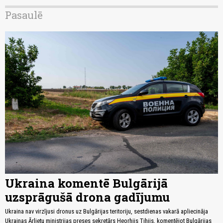
Pasaulē
Ukraina komentē Bulgārijā
uzsprāgušā drona gadījumu
Ukraina nav virzījusi dronus uz Bulgārijas teritoriju, sestdienas vakarā apliecināja
Ukrainas Ārlietu ministrijas preses sekretārs Heorhijs Tihijs, komentējot Bulgārijas