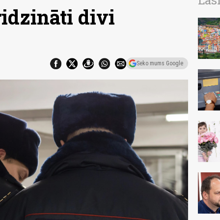
Las
dzināti divi
Seko mums Google