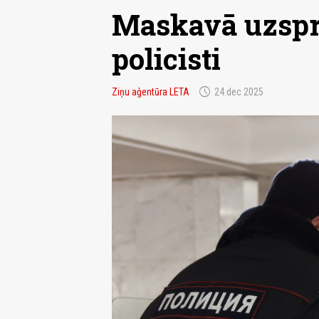
Maskavā uzspri
policisti
schedule
Ziņu aģentūra LETA
24.dec 2025