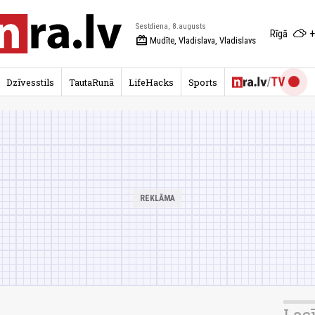
Sestdiena, 8.augusts
+
Rīgā
redeem
Mudīte, Vladislava, Vladislavs
Dzīvesstils
TautaRunā
LifeHacks
Sports