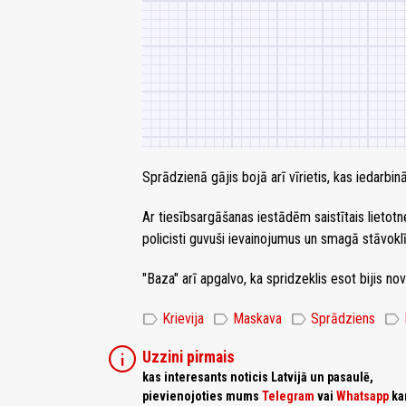
Sprādzienā gājis bojā arī vīrietis, kas iedarbinā
Ar tiesībsargāšanas iestādēm saistītais lietotn
policisti guvuši ievainojumus un smagā stāvokl
"Baza" arī apgalvo, ka spridzeklis esot bijis no
label
label
label
label
Krievija
Maskava
Sprādziens
info
Uzzini pirmais
kas interesants noticis Latvijā un pasaulē,
pievienojoties mums
Telegram
vai
Whatsapp
ka