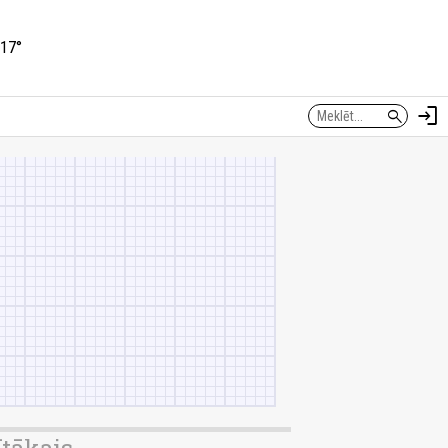
17°
login
search