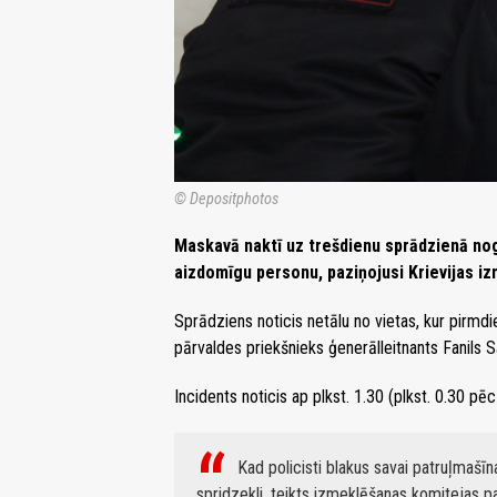
© Depositphotos
Maskavā naktī uz trešdienu sprādzienā nogal
aizdomīgu personu, paziņojusi Krievijas i
Sprādziens noticis netālu no vietas, kur pirmd
pārvaldes priekšnieks ģenerālleitnants Fanils S
Incidents noticis ap plkst. 1.30 (plkst. 0.30 pēc
Kad policisti blakus savai patruļmašī
spridzekli, teikts izmeklēšanas komitejas p