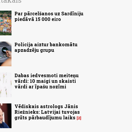
ītākais
Par pārcelšanos uz Sardīniju
piedāvā 15 000 eiro
Policija aiztur bankomātu
apzadzēju grupu
Dabas iedvesmoti meiteņu
vārdi: 10 maigi un skaisti
vārdi ar īpašu nozīmi
Vēdiskais astrologs Jānis
Riežnieks: Latvijai tuvojas
grūts pārbaudījumu laiks
2