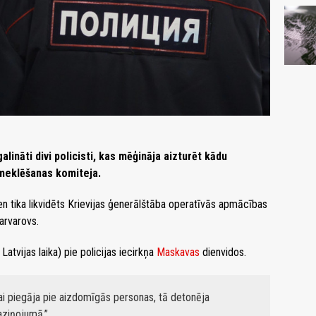
ināti divi policisti, kas mēģināja aizturēt kādu
zmeklēšanas komiteja.
ien tika likvidēts Krievijas ģenerālštāba operatīvās apmācības
arvarovs.
 Latvijas laika) pie policijas iecirkņa
Maskavas
dienvidos.
nai piegāja pie aizdomīgās personas, tā detonēja
aziņojumā.