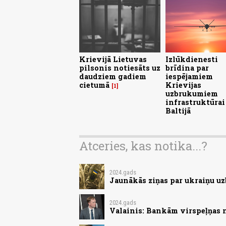
Krievijā Lietuvas
Izlūkdienesti
pilsonis notiesāts uz
brīdina par
daudziem gadiem
iespējamiem
cietumā
Krievijas
1
uzbrukumiem
infrastruktūrai
Baltijā
Atceries, kas notika...?
2024.gads
Jaunākās ziņas par ukraiņu uz
2024.gads
Valainis: Bankām virspeļņas 