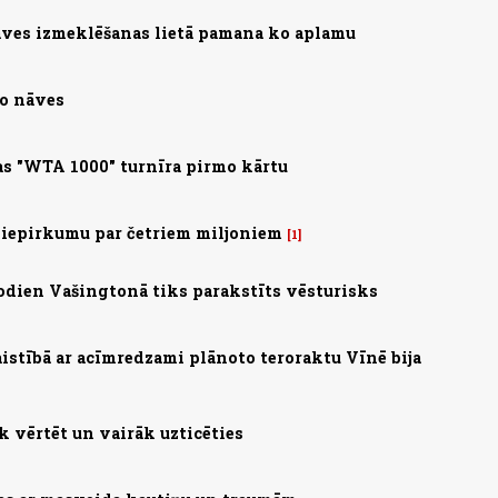
ves izmeklēšanas lietā pamana ko aplamu
no nāves
s "WTA 1000" turnīra pirmo kārtu
 iepirkumu par četriem miljoniem
1
 Šodien Vašingtonā tiks parakstīts vēsturisks
saistībā ar acīmredzami plānoto teroraktu Vīnē bija
 vērtēt un vairāk uzticēties