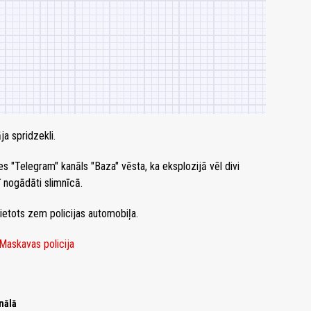
ja spridzekli.
es "Telegram" kanāls "Baza" vēsta, ka eksplozijā vēl divi
ī nogādāti slimnīcā.
vietots zem policijas automobiļa.
Maskavas policija
nālā