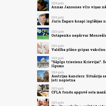
2024.gads
Annas Jansones vīrs viņas nā
2024.gads
Juris Žagars knapi izglābjas 
2023.gads
Ostapenko nepārvar Monreāla
2023.gads
Valdība plāno gripas vakcīnu
2025.gads
"Sāpīgs trieciens Krievijai".
līgums
2024.gads
Austrijas kanclers: Situācija 
ļoti nopietna
2025.gads
CFLA fondu apguvē sola mazāk
2025.gads