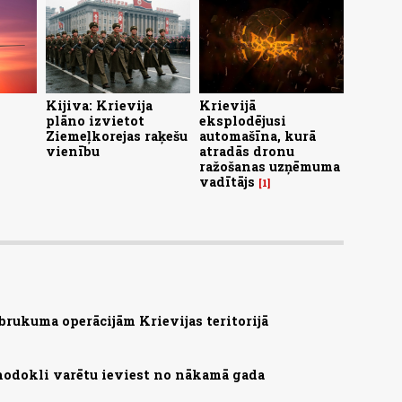
Kijiva: Krievija
Krievijā
plāno izvietot
eksplodējusi
Ziemeļkorejas raķešu
automašīna, kurā
vienību
atradās dronu
ražošanas uzņēmuma
vadītājs
1
brukuma operācijām Krievijas teritorijā
nodokli varētu ieviest no nākamā gada