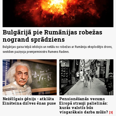
Bulgārijā pie Rumānijas robežas
nogrand sprādziens
Bulgārijas gaisa telpā ielidojis un netālu no robežas ar Rumāniju eksplodējis drons,
sestdien paziņoja premjerministrs Rumens Radevs.
Nežēlīgais ģēnijs - atklāta
Pensionēšanās vecums
Einšteina dzīves ēnas puse
Eiropā strauji palielinās:
kurās valstīs būs
visgarākais darba mūžs?
3