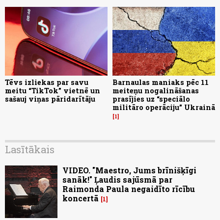
Tēvs izliekas par savu
Barnaulas maniaks pēc 11
meitu “TikTok” vietnē un
meiteņu nogalināšanas
sašauj viņas pāridarītāju
prasījies uz “speciālo
militāro operāciju” Ukrainā
1
Lasītākais
VIDEO. "Maestro, Jums brīnišķīgi
sanāk!" Ļaudis sajūsmā par
Raimonda Paula negaidīto rīcību
koncertā
1