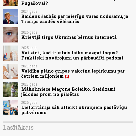
Pugačovai?
2024.gads
Baidens šaubās par mierīgu varas nodošanu, ja
Tramps zaudēs vēlēšanās
2025.gads
Krievijā tirgo Ukrainas bērnus internetā
2025.gads
Vai zini, kad ir īstais laiks mazgāt logus?
Praktiski novērojumi un pārbaudīti padomi
2023.gads
Valdība plāno gripas vakcīnu iepirkumu par
četriem miljoniem
1
2023.gads
Māksliniece Magone Boleiko. Steidzami
jādodas prom no pilsētas
2025.gads
Lielbritānija sāk atteikt ukraiņiem pastāvīgu
patvērumu
Lasītākais