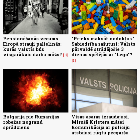
Pensionēšanās vecums
"Prieks maksāt nodokļus."
Eiropā strauji palielinās:
Sabiedrība sašutusi: Valsts
kurās valstīs būs
pārvaldē strādājošie 3
visgarākais darba mūžs?
dienas spēlējās ar "Lego"?
3
1
Bulgārijā pie Rumānijas
Visas asaras izraudājusi.
robežas nogrand
Mirušā Kristera mātei
sprādziens
komunikācija ar policiju
atstājusi rūgtu pēcgaršu