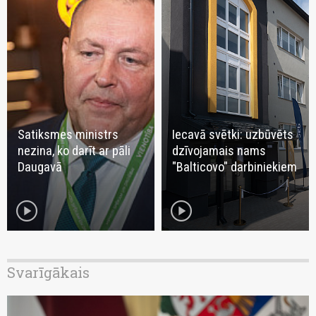
Satiksmes ministrs
Iecavā svētki: uzbūvēts
nezina, ko darīt ar pāli
dzīvojamais nams
Daugavā
"Balticovo" darbiniekiem
play_circle
play_circle
Svarīgākais