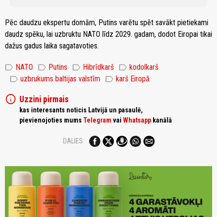
Pēc daudzu ekspertu domām, Putins varētu spēt savākt pietiekami
daudz spēku, lai uzbruktu NATO līdz 2029. gadam, dodot Eiropai tikai
dažus gadus laika sagatavoties.
label
label
label
label
NATO
Putins
Hibrīdkarš
kodolkarš
label
label
uzbrukums baltijas valstīm
karš Eiropā
info
Uzzini pirmais
kas interesants noticis Latvijā un pasaulē,
pievienojoties mums
Telegram
vai
Whatsapp
kanālā
DALIES: