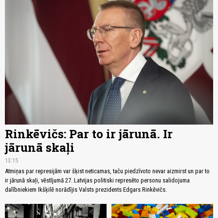
Rinkēvičs: Par to ir jārunā. Ir
jārunā skaļi
13:15
Atmiņas par represijām var šķist neticamas, taču piedzīvoto nevar aizmirst un par to
ir jārunā skaļi, vēstījumā 27. Latvijas politiski represēto personu salidojuma
dalībniekiem Ikšķilē norādījis Valsts prezidents Edgars Rinkēvičs.