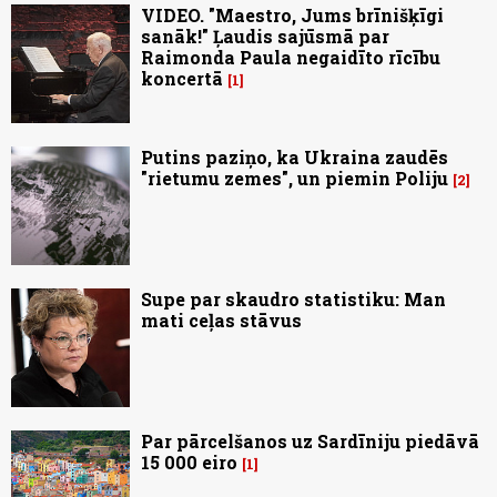
VIDEO. "Maestro, Jums brīnišķīgi
sanāk!" Ļaudis sajūsmā par
Raimonda Paula negaidīto rīcību
koncertā
1
Putins paziņo, ka Ukraina zaudēs
"rietumu zemes", un piemin Poliju
2
Supe par skaudro statistiku: Man
mati ceļas stāvus
Par pārcelšanos uz Sardīniju piedāvā
15 000 eiro
1