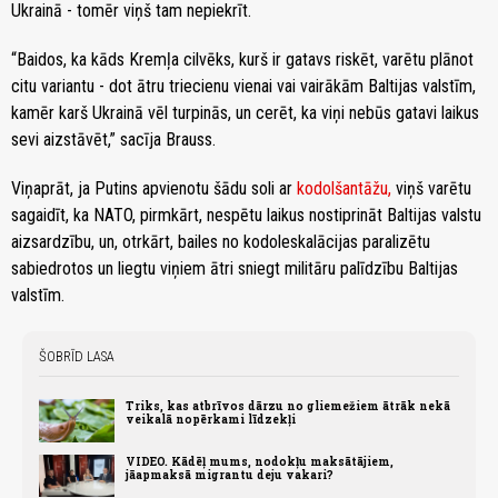
Ukrainā - tomēr viņš tam nepiekrīt.
“Baidos, ka kāds Kremļa cilvēks, kurš ir gatavs riskēt, varētu plānot
citu variantu - dot ātru triecienu vienai vai vairākām Baltijas valstīm,
kamēr karš Ukrainā vēl turpinās, un cerēt, ka viņi nebūs gatavi laikus
sevi aizstāvēt,” sacīja Brauss.
Viņaprāt, ja Putins apvienotu šādu soli ar
kodolšantāžu,
viņš varētu
sagaidīt, ka NATO, pirmkārt, nespētu laikus nostiprināt Baltijas valstu
aizsardzību, un, otrkārt, bailes no kodoleskalācijas paralizētu
sabiedrotos un liegtu viņiem ātri sniegt militāru palīdzību Baltijas
valstīm.
ŠOBRĪD LASA
Triks, kas atbrīvos dārzu no gliemežiem ātrāk nekā
veikalā nopērkami līdzekļi
VIDEO. Kādēļ mums, nodokļu maksātājiem,
jāapmaksā migrantu deju vakari?