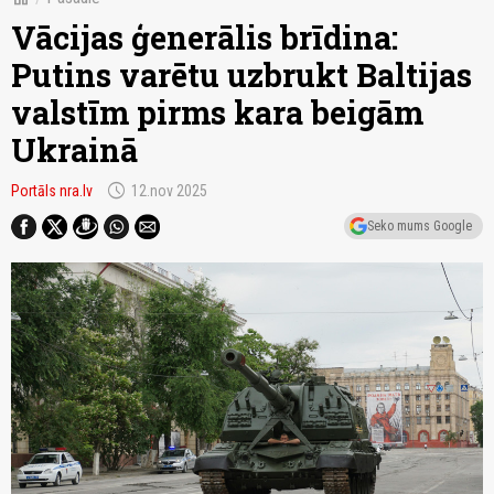
Vācijas ģenerālis brīdina:
Putins varētu uzbrukt Baltijas
valstīm pirms kara beigām
Ukrainā
schedule
Portāls nra.lv
12.nov 2025
Seko mums Google