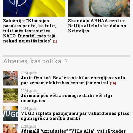
Zalužnijs: "Klausījos
Skandāls AHHAA centrā:
pasakas par to, ka tūlīt,
Baltija attēlota kā daļa no
tūlīt mēs iestāsimies
Krievijas
NATO. Diemžēl mēs tajā
nekad neiestāsimies"
1
Atceries, kas notika...?
2024.gads
Juris Ozoliņš: Bez lēta stabilas enerģijas avota
par zemām elektrības cenām jāaizmirst
16
2024.gads
Jūrmalā pēc vētras smagie darbi vēl ilgi
nebeigsies
2024.gads
VUGD izplata paziņojumu par vakardienas plašo
ugunsgrēku Ganību dambī
2023.gads
Jūrmalā "uzradusies" "Villa Alla"; vai tā pieder