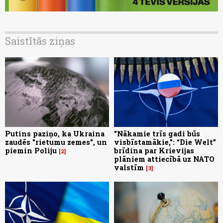
Saistītās ziņas
Putins paziņo, ka Ukraina
"Nākamie trīs gadi būs
zaudēs "rietumu zemes", un
visbīstamākie,": “Die Welt”
piemin Poliju
brīdina par Krievijas
2
plāniem attiecībā uz NATO
valstīm
3