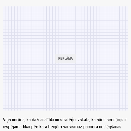
Viņš norāda, ka daži analītiķi un stratēģi uzskata, ka šāds scenārijs ir
iespējams tikai pēc kara beigām vai vismaz pamiera noslēgšanas