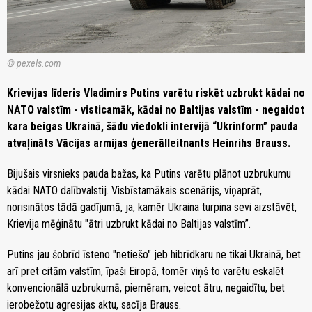
© pexels.com
Krievijas līderis Vladimirs Putins varētu riskēt uzbrukt kādai no
NATO valstīm - visticamāk, kādai no Baltijas valstīm - negaidot
kara beigas Ukrainā, šādu viedokli intervijā “Ukrinform” pauda
atvaļināts Vācijas armijas ģenerālleitnants Heinrihs Brauss.
Bijušais virsnieks pauda bažas, ka Putins varētu plānot uzbrukumu
kādai NATO dalībvalstij. Visbīstamākais scenārijs, viņaprāt,
norisinātos tādā gadījumā, ja, kamēr Ukraina turpina sevi aizstāvēt,
Krievija mēģinātu "ātri uzbrukt kādai no Baltijas valstīm”.
Putins jau šobrīd īsteno "netiešo" jeb hibrīdkaru ne tikai Ukrainā, bet
arī pret citām valstīm, īpaši Eiropā, tomēr viņš to varētu eskalēt
konvencionālā uzbrukumā, piemēram, veicot ātru, negaidītu, bet
ierobežotu agresijas aktu, sacīja Brauss.