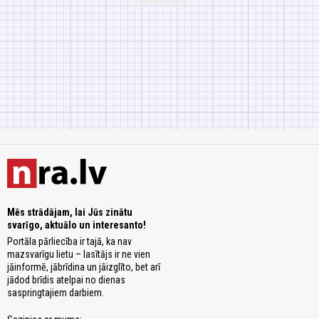
Mēs strādājam, lai Jūs zinātu
svarīgo, aktuālo un interesanto!
Portāla pārliecība ir tajā, ka nav
mazsvarīgu lietu – lasītājs ir ne vien
jāinformē, jābrīdina un jāizglīto, bet arī
jādod brīdis atelpai no dienas
saspringtajiem darbiem.