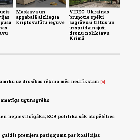
ucis
Maskavā un
VIDEO. Ukrainas
ijas
apgabalā aizliegta
bruņotie spēki
rpusa
kriptovalūtu ieguve
sagrāvuši tiltus un
nas
uzspridzinājuši
avu
dronu noliktavu
Krimā
omiku uz drošības rēķina mēs nedrīkstam
8
 pamatīgs ugunsgrēks
ien nepievilcīgāka; ECB politika sāk atspēlēties
gaidīt premjera paziņojumu par koalīcijas