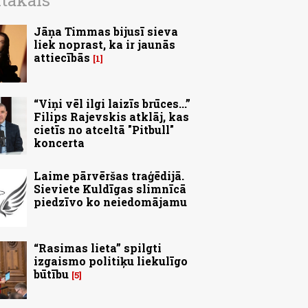
ītākais
Jāņa Timmas bijusī sieva
liek noprast, ka ir jaunās
attiecībās
1
“Viņi vēl ilgi laizīs brūces...”
Filips Rajevskis atklāj, kas
cietīs no atceltā "Pitbull"
koncerta
Laime pārvēršas traģēdijā.
Sieviete Kuldīgas slimnīcā
piedzīvo ko neiedomājamu
“Rasimas lieta” spilgti
izgaismo politiķu liekulīgo
būtību
5