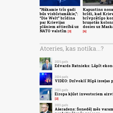
"Nākamie trīs gadi
Kapustins nosa
būs visbīstamākie,":
brīdi, kad Kriev
“Die Welt” brīdina
brīvprātīgo ko
par Krievijas
bruņotās kolon
plāniem attiecībā uz
dosies uz Mask
NATO valstīm
3
6
Atceries, kas notika...?
2025.gads
Edvards Ratnieks: Lāpīt ekon
2024.gads
VIDEO: Dzīvoklī Rīgā izceļas
2023.gads
Eiropa kļūst investoriem aizv
2
2023.gads
Ašeradens: Šonedēļ mēs varam 