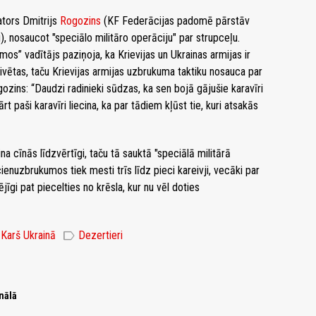
ators Dmitrijs
Rogozins
(KF Federācijas padomē pārstāv
, nosaucot "speciālo militāro operāciju" par strupceļu.
os” vadītājs paziņoja, ka Krievijas un Ukrainas armijas ir
vētas, taču Krievijas armijas uzbrukuma taktiku nosauca par
zins: “Daudzi radinieki sūdzas, ka sen bojā gājušie karavīri
t paši karavīri liecina, ka par tādiem kļūst tie, kuri atsakās
na cīnās līdzvērtīgi, taču tā sauktā "speciālā militārā
cienuzbrukumos tiek mesti trīs līdz pieci kareivji, vecāki par
īgi pat piecelties no krēsla, kur nu vēl doties
label
Karš Ukrainā
Dezertieri
nālā