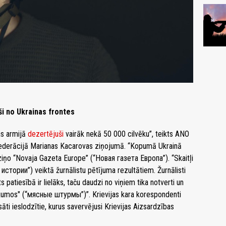
ši no Ukrainas frontes
as armijā
dezertējuši
vairāk nekā 50 000 cilvēku”, teikts ANO
 Federācijā Marianas Kacarovas ziņojumā. “Kopumā Ukrainā
 ziņo “Novaja Gazeta Europe” (“Новая газета Европа”). “Skaitļi
истории”) veiktā žurnālistu pētījuma rezultātiem. Žurnālisti
ts patiesībā ir lielāks, taču daudzi no viņiem tika notverti un
ukumos" (“мясные штурмы”)”. Krievijas kara korespondenti
āti ieslodzītie, kurus savervējusi Krievijas Aizsardzības