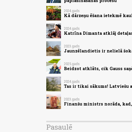
paplašināšanās procesu
2024.gads
Kā dārzeņu ēšana ietekmē kau
2024.gads
Katrīna Dimanta atklāj detaļa
2023.gads
Jaunzēlandietis ir nelielā šokā
2025.gads
Beidzot atklāts, cik Gauss saņē
2024.gads
Tas ir tikai sākums! Latviešu 
2023.gads
Finanšu ministrs norāda, kad, 
Pasaulē