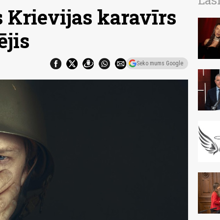
Las
 Krievijas karavīrs
ējis
Seko mums Google