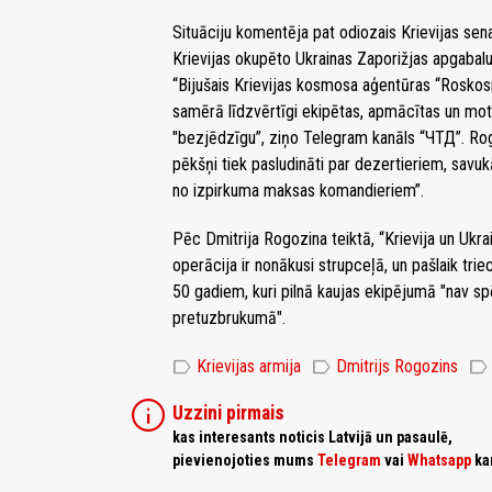
Situāciju komentēja pat odiozais Krievijas sen
Krievijas okupēto Ukrainas Zaporižjas apgabalu)
“Bijušais Krievijas kosmosa aģentūras “Roskosm
samērā līdzvērtīgi ekipētas, apmācītas un moti
"bezjēdzīgu”, ziņo Telegram kanāls “ЧТД”. Rogo
pēkšņi tiek pasludināti par dezertieriem, savukār
no izpirkuma maksas komandieriem”.
Pēc Dmitrija Rogozina teiktā, “Krievija un Ukrai
operācija ir nonākusi strupceļā, un pašlaik trie
50 gadiem, kuri pilnā kaujas ekipējumā "nav spēj
pretuzbrukumā".
label
label
label
Krievijas armija
Dmitrijs Rogozins
info
Uzzini pirmais
kas interesants noticis Latvijā un pasaulē,
pievienojoties mums
Telegram
vai
Whatsapp
ka