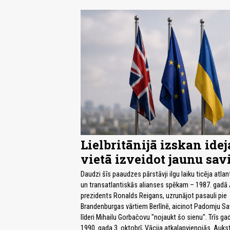
Lielbritānijā izskan idej
vietā izveidot jaunu sav
Daudzi šīs paaudzes pārstāvji ilgu laiku ticēja atlan
un transatlantiskās alianses spēkam – 1987. gadā
prezidents Ronalds Reigans, uzrunājot pasauli pie
Brandenburgas vārtiem Berlīnē, aicinot Padomju Sa
līderi Mihailu Gorbačovu "nojaukt šo sienu". Trīs ga
1990. gada 3. oktobrī, Vācija atkalapvienojās. Aukst