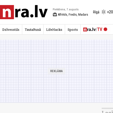
Piektdiena, 7.augusts
+20
Rīgā
redeem
Alfrēds, Fredis, Madars
Dzīvesstils
TautaRunā
LifeHacks
Sports