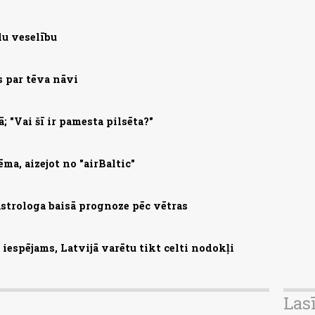
lu veselību
s par tēva nāvi
; "Vai šī ir pamesta pilsēta?"
ma, aizejot no "airBaltic"
astrologa baisā prognoze pēc vētras
iespējams, Latvijā varētu tikt celti nodokļi
Las