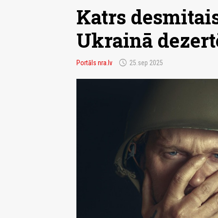
Katrs desmitais
Ukrainā dezert
schedule
Portāls nra.lv
25.sep 2025