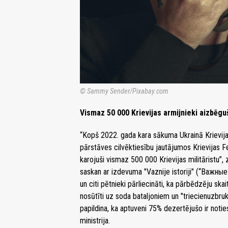
© Sammy Sender/Pixabay.com
Vismaz 50 000 Krievijas armijnieki aizbēgu
“Kopš 2022. gada kara sākuma Ukrainā Krievij
pārstāves cilvēktiesību jautājumos Krievijas
karojuši vismaz 500 000 Krievijas militāristu”,
saskan ar izdevuma "Vaznije istoriji" (“Важные 
un citi pētnieki pārliecināti, ka pārbēdzēju skai
nosūtīti uz soda bataljoniem un "triecienuzbr
papildina, ka aptuveni 75% dezertējušo ir noties
ministrija.