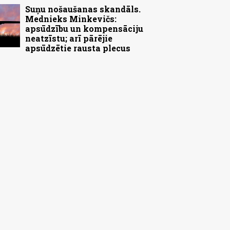
Suņu nošaušanas skandāls.
Mednieks Minkevičs:
apsūdzību un kompensāciju
neatzīstu; arī pārējie
apsūdzētie rausta plecus