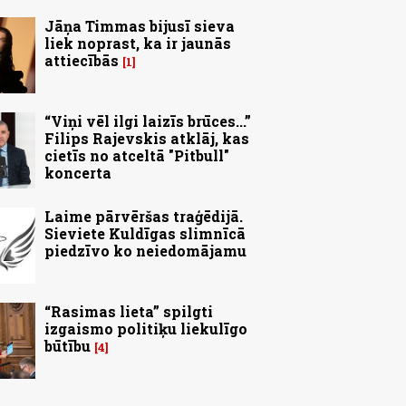
Jāņa Timmas bijusī sieva
liek noprast, ka ir jaunās
attiecībās
1
“Viņi vēl ilgi laizīs brūces...”
Filips Rajevskis atklāj, kas
cietīs no atceltā "Pitbull"
koncerta
Laime pārvēršas traģēdijā.
Sieviete Kuldīgas slimnīcā
piedzīvo ko neiedomājamu
“Rasimas lieta” spilgti
izgaismo politiķu liekulīgo
būtību
4