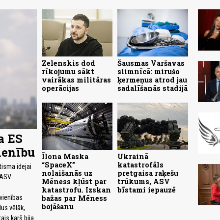
Zelenskis dod
Šausmas Varšavas
rīkojumu sākt
slimnīcā: mirušo
vairākas militāras
ķermeņus atrod jau
operācijas
sadalīšanās stadijā
a ES
ienību
Īlona Maska
Ukrainā
“SpaceX”
katastrofāls
tisma idejai
nolaišanās uz
pretgaisa raķešu
 ASV
Mēness kļūst par
trūkums, ASV
katastrofu. Izskan
bīstami iepauzē
bažas par Mēness
vienības
bojāšanu
dus vēlāk,
ais karš bija