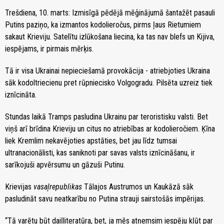
Trešdiena, 10. marts: Izmisīgā pēdējā mēģinājumā šantažēt pasauli
Putins paziņo, ka izmantos kodolieročus, pirms ļaus Rietumiem
sakaut Krieviju. Satelītu izlūkošana liecina, ka tas nav blefs un Kijiva,
iespējams, ir pirmais mērķis.
Tā ir visa Ukrainai nepieciešamā provokācija - atriebjoties Ukraina
sāk kodoltriecienu pret rūpniecisko Volgogradu. Pilsēta uzreiz tiek
iznīcināta.
Stundas laikā Tramps pasludina Ukrainu par teroristisku valsti. Bet
viņš arī brīdina Krieviju un citus no atriebības ar kodolieročiem. Ķīna
liek Kremlim nekavējoties apstāties, bet jau līdz tumsai
ultranacionālisti, kas saniknoti par savas valsts iznīcināšanu, ir
sarīkojuši apvērsumu un gāzuši Putinu.
Krievijas
vasaļrepublikas
Tālajos Austrumos un Kaukāzā sāk
pasludināt savu neatkarību no Putina strauji sairstošās impērijas.
“Tā varētu būt daiļliteratūra, bet, ja mēs atņemsim iespēju kļūt par