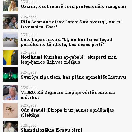
2025.gads
Uzzini, kas bremzē tavu profesionālo izaugsmi
2024.gads
Rita Lasmane aizsvilstas: Nav svarīgi, vai tu
izvemsies. Caca!
2023.gads
Lato Lapsa nikns: "bļ, nu kur lai es tagad
pamūku no tā idiota, kas nesas pretī"
2024.gads
Notikumi Kurskas apgabalā - eksperti min
iespējamos Kijivas mērķus
2024.gads
Svarīga ziņa tiem, kas plāno apmeklēt Lietuvu
2025.gads
VIDEO. Kā Zigmars Liepiņš vērtē šodienas
mūziku?
2025.gads
Odu draudi: Eiropa ir uz jaunas epidēmijas
sliekšņa
2023.gads
Skandalozākie līgavu tērpi