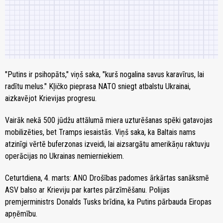
"Putins ir psihopāts," viņš saka, "kurš nogalina savus karavīrus, lai
radītu melus." Kļičko pieprasa NATO sniegt atbalstu Ukrainai,
aizkavējot Krievijas progresu.
Vairāk nekā 500 jūdžu attālumā miera uzturēšanas spēki gatavojas
mobilizēties, bet Tramps iesaistās. Viņš saka, ka Baltais nams
atzinīgi vērtē buferzonas izveidi, lai aizsargātu amerikāņu raktuvju
operācijas no Ukrainas nemierniekiem.
Ceturtdiena, 4. marts: ANO Drošības padomes ārkārtas sanāksmē
ASV balso ar Krieviju par kartes pārzīmēšanu. Polijas
premjerministrs Donalds Tusks brīdina, ka Putins pārbauda Eiropas
apņēmību.