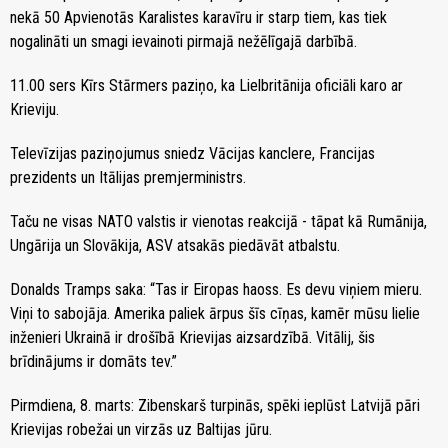
nekā 50 Apvienotās Karalistes karavīru ir starp tiem, kas tiek
nogalināti un smagi ievainoti pirmajā nežēlīgajā darbībā.
11.00 sers Kīrs Stārmers paziņo, ka Lielbritānija oficiāli karo ar
Krieviju.
Televīzijas paziņojumus sniedz Vācijas kanclere, Francijas
prezidents un Itālijas premjerministrs.
Taču ne visas NATO valstis ir vienotas reakcijā - tāpat kā Rumānija,
Ungārija un Slovākija, ASV atsakās piedāvāt atbalstu.
Donalds Tramps saka: “Tas ir Eiropas haoss. Es devu viņiem mieru.
Viņi to sabojāja. Amerika paliek ārpus šīs cīņas, kamēr mūsu lielie
inženieri Ukrainā ir drošībā Krievijas aizsardzībā. Vitālij, šis
brīdinājums ir domāts tev.”
Pirmdiena, 8. marts: Zibenskarš turpinās, spēki ieplūst Latvijā pāri
Krievijas robežai un virzās uz Baltijas jūru.