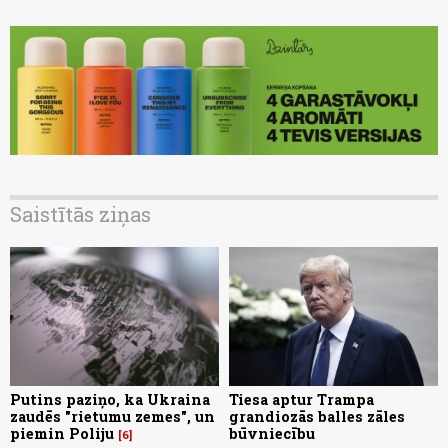
Saistītās ziņas
Putins paziņo, ka Ukraina
Tiesa aptur Trampa
zaudēs "rietumu zemes", un
grandiozās balles zāles
piemin Poliju
būvniecību
6