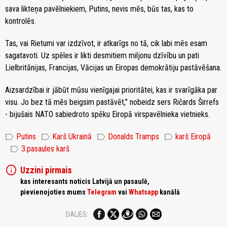
sava likteņa pavēlniekiem, Putins, nevis mēs, būs tas, kas to
kontrolēs.
Tas, vai Rietumi var izdzīvot, ir atkarīgs no tā, cik labi mēs esam
sagatavoti. Uz spēles ir likti desmitiem miljonu dzīvību un pati
Lielbritānijas, Francijas, Vācijas un Eiropas demokrātiju pastāvēšana.
Aizsardzībai ir jābūt mūsu vienīgajai prioritātei, kas ir svarīgāka par
visu. Jo bez tā mēs beigsim pastāvēt,” nobeidz sers Ričards Širrefs
- bijušais NATO sabiedroto spēku Eiropā virspavēlnieka vietnieks.
label
label
label
label
Putins
Karš Ukrainā
Donalds Tramps
karš Eiropā
label
3.pasaules karš
info
Uzzini pirmais
kas interesants noticis Latvijā un pasaulē,
pievienojoties mums
Telegram
vai
Whatsapp
kanālā
DALIES: