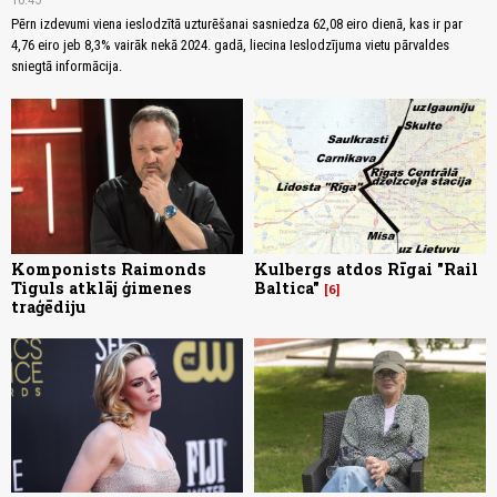
Pērn izdevumi viena ieslodzītā uzturēšanai sasniedza 62,08 eiro dienā, kas ir par
4,76 eiro jeb 8,3% vairāk nekā 2024. gadā, liecina Ieslodzījuma vietu pārvaldes
sniegtā informācija.
Komponists Raimonds
Kulbergs atdos Rīgai "Rail
Tiguls atklāj ģimenes
Baltica"
6
traģēdiju