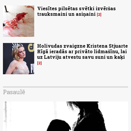
Viesītes pilsētas svētki izvēršas
trauksmaini un asiņaini
2
Holivudas zvaigzne Kristena Stjuarte
Rīgā ieradās ar privāto lidmašīnu, lai
uz Latviju atvestu savu suni un kaķi
2
Pasaulē