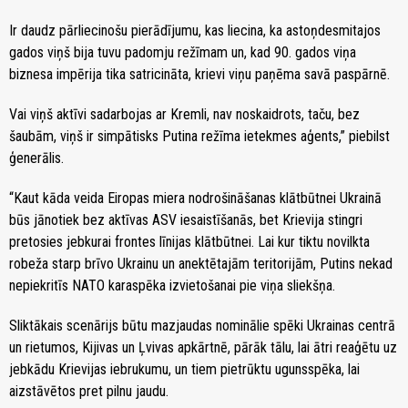
Ir daudz pārliecinošu pierādījumu, kas liecina, ka astoņdesmitajos
gados viņš bija tuvu padomju režīmam un, kad 90. gados viņa
biznesa impērija tika satricināta, krievi viņu paņēma savā paspārnē.
Vai viņš aktīvi sadarbojas ar Kremli, nav noskaidrots, taču, bez
šaubām, viņš ir simpātisks Putina režīma ietekmes aģents,” piebilst
ģenerālis.
“Kaut kāda veida Eiropas miera nodrošināšanas klātbūtnei Ukrainā
būs jānotiek bez aktīvas ASV iesaistīšanās, bet Krievija stingri
pretosies jebkurai frontes līnijas klātbūtnei. Lai kur tiktu novilkta
robeža starp brīvo Ukrainu un anektētajām teritorijām, Putins nekad
nepiekritīs NATO karaspēka izvietošanai pie viņa sliekšņa.
Sliktākais scenārijs būtu mazjaudas nominālie spēki Ukrainas centrā
un rietumos, Kijivas un Ļvivas apkārtnē, pārāk tālu, lai ātri reaģētu uz
jebkādu Krievijas iebrukumu, un tiem pietrūktu ugunsspēka, lai
aizstāvētos pret pilnu jaudu.