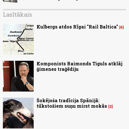
Lasītākais
Kulbergs atdos Rīgai "Rail Baltica"
6
Komponists Raimonds Tiguls atklāj
ģimenes traģēdiju
Šokējoša tradīcija Spānijā:
tūkstošiem suņu mirst mokās
2