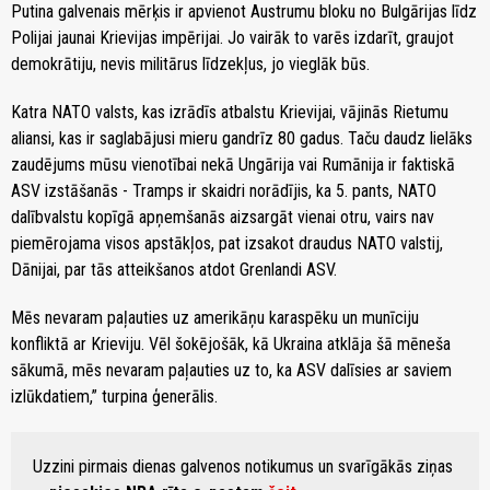
Putina galvenais mērķis ir apvienot Austrumu bloku no Bulgārijas līdz
Polijai jaunai Krievijas impērijai. Jo vairāk to varēs izdarīt, graujot
demokrātiju, nevis militārus līdzekļus, jo vieglāk būs.
Katra NATO valsts, kas izrādīs atbalstu Krievijai, vājinās Rietumu
aliansi, kas ir saglabājusi mieru gandrīz 80 gadus. Taču daudz lielāks
zaudējums mūsu vienotībai nekā Ungārija vai Rumānija ir faktiskā
ASV izstāšanās - Tramps ir skaidri norādījis, ka 5. pants, NATO
dalībvalstu kopīgā apņemšanās aizsargāt vienai otru, vairs nav
piemērojama visos apstākļos, pat izsakot draudus NATO valstij,
Dānijai, par tās atteikšanos atdot Grenlandi ASV.
Mēs nevaram paļauties uz amerikāņu karaspēku un munīciju
konfliktā ar Krieviju. Vēl šokējošāk, kā Ukraina atklāja šā mēneša
sākumā, mēs nevaram paļauties uz to, ka ASV dalīsies ar saviem
izlūkdatiem,” turpina ģenerālis.
Uzzini pirmais dienas galvenos notikumus un svarīgākās ziņas