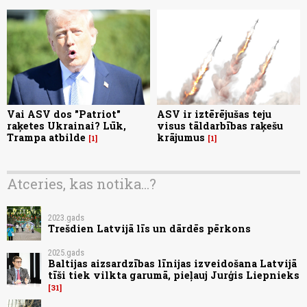
Vai ASV dos "Patriot"
ASV ir iztērējušas teju
raķetes Ukrainai? Lūk,
visus tāldarbības raķešu
Trampa atbilde
krājumus
1
1
Atceries, kas notika...?
2023.gads
Trešdien Latvijā līs un dārdēs pērkons
2025.gads
Baltijas aizsardzības līnijas izveidošana Latvijā
tīši tiek vilkta garumā, pieļauj Jurģis Liepnieks
31