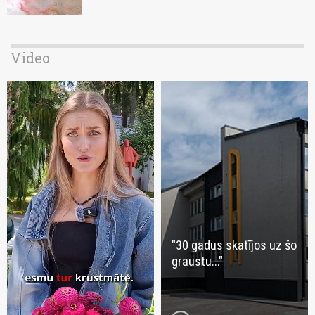
Video
"30 gadus skatījos uz šo
graustu..."