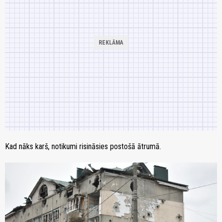
Kad nāks karš, notikumi risināsies postošā ātrumā.