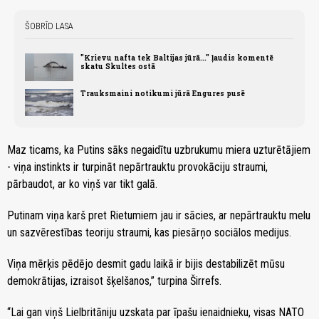
ŠOBRĪD LASA
"Krievu nafta tek Baltijas jūrā..." ļaudis komentē
skatu Skultes ostā
Trauksmaini notikumi jūrā Engures pusē
Maz ticams, ka Putins sāks negaidītu uzbrukumu miera uzturētājiem
- viņa instinkts ir turpināt nepārtrauktu provokāciju straumi,
pārbaudot, ar ko viņš var tikt galā.
Putinam viņa karš pret Rietumiem jau ir sācies, ar nepārtrauktu melu
un sazvērestības teoriju straumi, kas piesārņo sociālos medijus.
Viņa mērķis pēdējo desmit gadu laikā ir bijis destabilizēt mūsu
demokrātijas, izraisot šķelšanos,” turpina Širrefs.
“Lai gan viņš Lielbritāniju uzskata par īpašu ienaidnieku, visas NATO