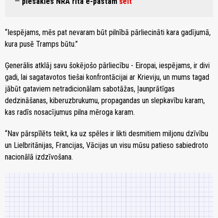
—
piesakies NRA rīta e-pastam
šeit
“Iespējams, mēs pat nevaram būt pilnībā pārliecināti kara gadījumā,
kura pusē Tramps būtu.”
Ģenerālis atklāj savu šokējošo pārliecību - Eiropai, iespējams, ir divi
gadi, lai sagatavotos tiešai konfrontācijai ar Krieviju, un mums tagad
jābūt gataviem netradicionālam sabotāžas, ļaunprātīgas
dedzināšanas, kiberuzbrukumu, propagandas un slepkavību karam,
kas radīs nosacījumus pilna mēroga karam.
“Nav pārspīlēts teikt, ka uz spēles ir likti desmitiem miljonu dzīvību
un Lielbritānijas, Francijas, Vācijas un visu mūsu patieso sabiedroto
nacionālā izdzīvošana.