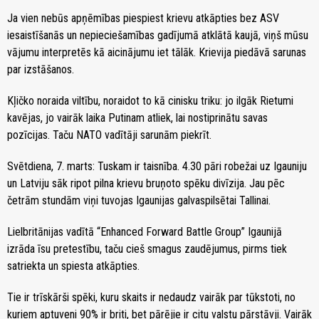
Ja vien nebūs apņēmības piespiest krievu atkāpties bez ASV
iesaistīšanās un nepieciešamības gadījumā atklātā kaujā, viņš mūsu
vājumu interpretēs kā aicinājumu iet tālāk. Krievija piedāvā sarunas
par izstāšanos.
Kļičko noraida viltību, noraidot to kā cinisku triku: jo ilgāk Rietumi
kavējas, jo vairāk laika Putinam atliek, lai nostiprinātu savas
pozīcijas. Taču NATO vadītāji sarunām piekrīt.
Svētdiena, 7. marts: Tuskam ir taisnība. 4.30 pāri robežai uz Igauniju
un Latviju sāk ripot pilna krievu bruņoto spēku divīzija. Jau pēc
četrām stundām viņi tuvojas Igaunijas galvaspilsētai Tallinai.
Lielbritānijas vadītā “Enhanced Forward Battle Group” Igaunijā
izrāda īsu pretestību, taču cieš smagus zaudējumus, pirms tiek
satriekta un spiesta atkāpties.
Tie ir trīskārši spēki, kuru skaits ir nedaudz vairāk par tūkstoti, no
kuriem aptuveni 90% ir briti, bet pārējie ir citu valstu pārstāvji. Vairāk