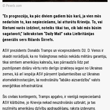
© Pexels.com
“Es prognozēju, ka pēc diviem gadiem būs karš, ja vien mēs
nedarīsim to, kas nepieciešams, lai atturētu Krieviju. To, vai
Rietumi varēs izdzīvot, noteiks tikai tas, cik labi mēs būsim
sagatavoti,” laikrakstam “Daily Mail” saka Lielbritānijas
ģenerālis sers Ričards Širrefs.
ASV prezidents Donalds Tramps un viceprezidents Dž. D. Venss ir
skaidri norādījuši, ka no Vašingtonas nebūs nekādu militāru garantiju,
tikai simtiem amerikāņu kalnraču, kas pārraudzīs līdz pat
pustriljonam dolāru vērtu reto derīgo izrakteņu ieguvi no Ukrainas
zemes, kā arī iespēja ASV pārņemt īpašumtiesības uz Ukrainas
atomelektrostacijām, lai nodrošinātu “labāko aizsardzību” valsts
enerģētikas infrastruktūrai.
Šis civilais kontingents, Tramps apgalvo, ir vienīgā nepieciešamā
ASV klātbūtne, jo Krievija nekad neuzdrošinās uzbrukt, ja tas
nozīmētu amerikāņu dzīvību apdraudēšanu, raksta izdevums.