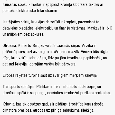
šaušanas spēku - mērķis ir apspiest Kremļa kiberkara taktiku ar
postošu elektronisko triku straumi.
Iestājoties naktij, Krievijas datortīkli ir kropļoti, pazeminot to
degvielas piegādes, elektrotīklu un finanšu sistēmas. Maskavā ir -6 C
un miljoniem bez apkures.
Otrdiena, 9. marts: Baltijas valstīs saasinās cīņas. Virzība ir
palēninājusies, bet aizsargu ir ievērojami mazāk. Viņiem būs rūgta
cīņa, lai atvairītu iebrucējus, līdz pa jūru ieradīsies papildspēki, un
pat tad Krievijai joprojām varētu būt pārsvars.
Eiropas raķetes turpina šaut uz svarīgiem mērķiem Krievijā.
Transports apstājas. Pārtikas ir maz. Internets nedarbojas, un
drošības spēki ir saspringti, cenšoties ierobežot pretkara protestus.
Krievija, kas tik daudzus gadus ir pildījusi ārprātīga karu raisoša
diktatora prasības, atrodas uz pilnīga sabrukuma sliekšņa.