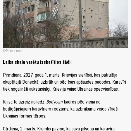
Pexels.com
Laika skala varētu izskatīties šādi:
Pirmdiena, 2027. gada 1. marts: Krievijas vienībai, kas patrulēja
okupētajā Doneckā, uzbrūk un pēc īsas apšaudes padodas. Karavīri
tiek nogalināti aukstasinīgi. Krievija vaino Ukrainas specvienības.
Kijiva to uzreiz noliedz.
Bodycam
kadros pēc viena no
bojāgājušajiem karavīriem redzams, ka uzbrukumu veica vīrieši
Ukrainas formas tērpos.
Otrdiena, 2. marts: Kremlis paziņo, ka savu pilsoņu un karavīru