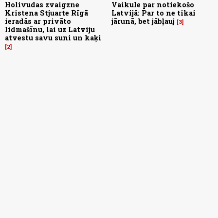
Holivudas zvaigzne
Vaikule par notiekošo
Kristena Stjuarte Rīgā
Latvijā: Par to ne tikai
ieradās ar privāto
jārunā, bet jābļauj
3
lidmašīnu, lai uz Latviju
atvestu savu suni un kaķi
2