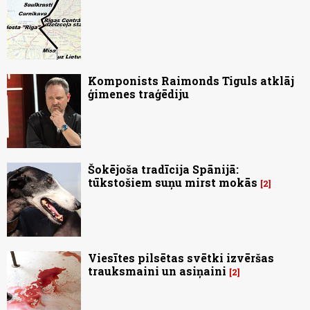
Komponists Raimonds Tiguls atklāj
ģimenes traģēdiju
Šokējoša tradīcija Spānijā:
tūkstošiem suņu mirst mokās
2
Viesītes pilsētas svētki izvēršas
trauksmaini un asiņaini
2