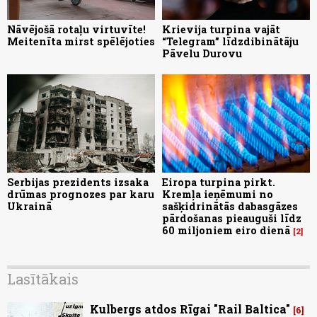
Nāvējošā rotaļu virtuvīte!
Krievija turpina vajāt
Meitenīta mirst spēlējoties
“Telegram” līdzdibinātāju
Pāvelu Durovu
Serbijas prezidents izsaka
Eiropa turpina pirkt.
drūmas prognozes par karu
Kremļa ieņēmumi no
Ukrainā
sašķidrinātās dabasgāzes
pārdošanas pieauguši līdz
60 miljoniem eiro dienā
2
Lasītākais
Kulbergs atdos Rīgai "Rail Baltica"
6