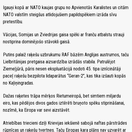
Igauņi kopā ar NATO kaujas grupu no Apvienotās Karalistes un citām
NATO valstīm steigšus atlidojušiem papildspēkiem izrāda sīvu
pretestību.
Vācijas, Somijas un Zviedrijas gaisa spēki ar franču atbalstu strauji
nostiprina dominējošo stāvokli gaisā.
Putins palaiž raķešu uzbrukumu RAF bāzēm Anglijas austrumos, taču
Lielbritānijas pretgaisa aizsardzība izrādās stabila. Patrulējot
Ziemeļjūrā, pāris nesen ekspluatācijā nodoti 45. tipa iznīcinātāji
paceļ raķešu bezpilota lidaparātus “Geran-2”, kas tika izšauti kopās
no Kaļiņingradas.
Dažas raķetes trāpa mērķos Rietumeiropā, bet simtiem miljardu
eiro, kas pēdējos divos gados iztērēti bruņoto spēku stiprināšanai,
nozīmē, ka Eiropa var sevi aizstāvēt.
Atriebības triecieni dziļi Krievijas iekšienē sabojā naftas pārstrādes
rūpnīcas un raķešu tvertnes. Taču Eiropas kara plāns nav uzvarēt ar