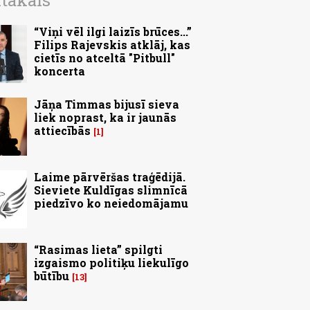
ītākais
“Viņi vēl ilgi laizīs brūces...”
Filips Rajevskis atklāj, kas
cietīs no atceltā "Pitbull"
koncerta
Jāņa Timmas bijusī sieva
liek noprast, ka ir jaunās
attiecībās
1
Laime pārvēršas traģēdijā.
Sieviete Kuldīgas slimnīcā
piedzīvo ko neiedomājamu
“Rasimas lieta” spilgti
izgaismo politiķu liekulīgo
būtību
13