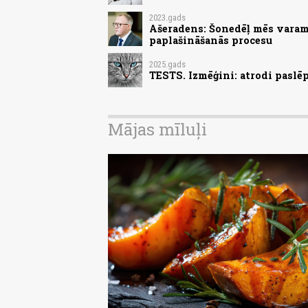
2023.gads
Ašeradens: Šonedēļ mēs varam 
paplašināšanās procesu
2025.gads
TESTS. Izmēģini: atrodi paslēp
Mājas mīluļi