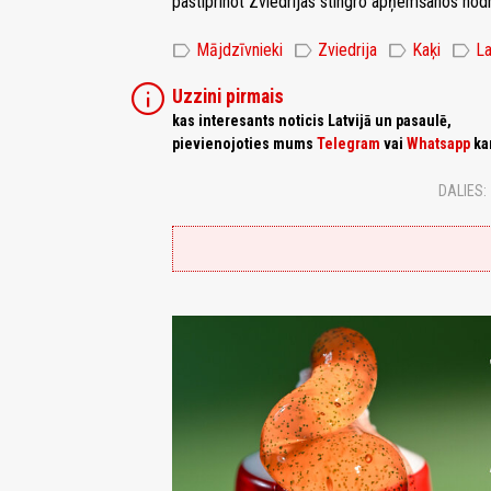
pastiprinot Zviedrijas stingro apņemšanos nodr
label
label
label
label
Mājdzīvnieki
Zviedrija
Kaķi
La
info
Uzzini pirmais
kas interesants noticis Latvijā un pasaulē,
pievienojoties mums
Telegram
vai
Whatsapp
ka
DALIES: