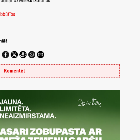
ošināt dzīvnieku labturību.
bbūtība
nālā
Komentēt