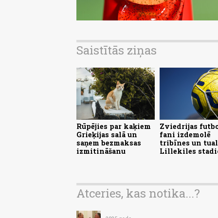
Saistītās ziņas
Rūpējies par kaķiem
Zviedrijas futb
Grieķijas salā un
fani izdemolē
saņem bezmaksas
tribīnes un tua
izmitināšanu
Lillekiles stad
Atceries, kas notika...?