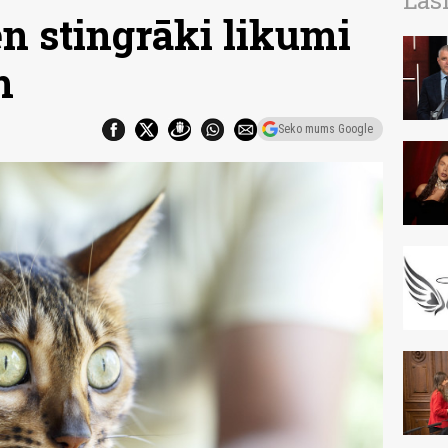
Las
en stingrāki likumi
m
Seko mums Google