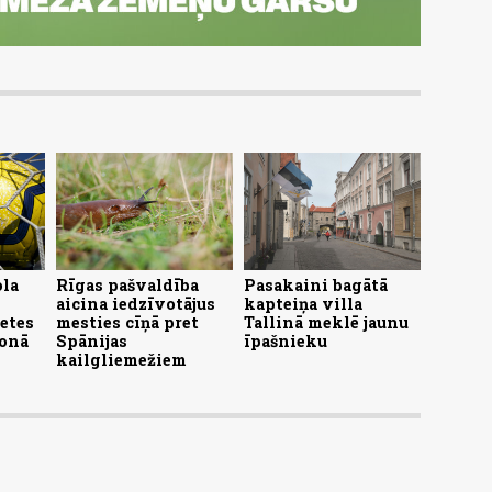
ola
Rīgas pašvaldība
Pasakaini bagātā
aicina iedzīvotājus
kapteiņa villa
letes
mesties cīņā pret
Tallinā meklē jaunu
ionā
Spānijas
īpašnieku
kailgliemežiem