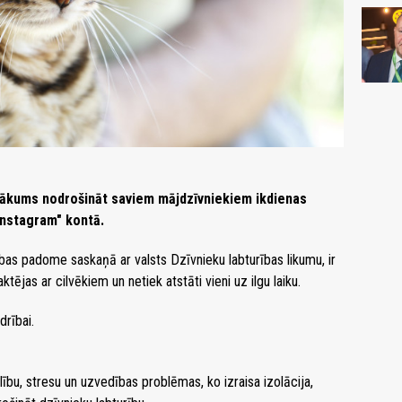
ienākums nodrošināt saviem mājdzīvniekiem ikdienas
"Instagram" kontā.
bas padome saskaņā ar valsts Dzīvnieku labturības likumu, ir
ktējas ar cilvēkiem un netiek atstāti vieni uz ilgu laiku.
drībai.
lību, stresu un uzvedības problēmas, ko izraisa izolācija,