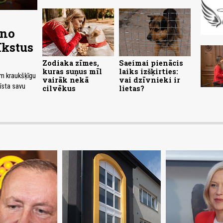
 no
īkstus
Zodiaka zīmes,
Saeimai pienācis
kuras suņus mīl
laiks izšķirties:
em kraukšķīgu
vairāk nekā
vai dzīvnieki ir
tīsta savu
cilvēkus
lietas?