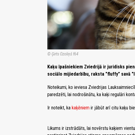
© Ģirts Ozoliņš f64
Kaķu īpašniekiem Zviedrijā ir juridisks p
sociālo mijiedarbību, raksta "fluffy" savā 
Noteikumi, ko ieviesa Zviedrijas Lauksaimniecī
paredzēti, lai nodrošinātu, ka kaķi regulāri konta
Ir noteikt, ka
kaķēniem
ir jābūt arī citu kaķu bie
Likums ir izstrādāts, lai novērstu kaķiem vientu