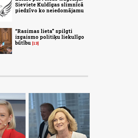
Sieviete Kuldīgas slimnīcā
piedzīvo ko neiedomājamu
“Rasimas lieta” spilgti
izgaismo politiķu liekulīgo
būtību
13