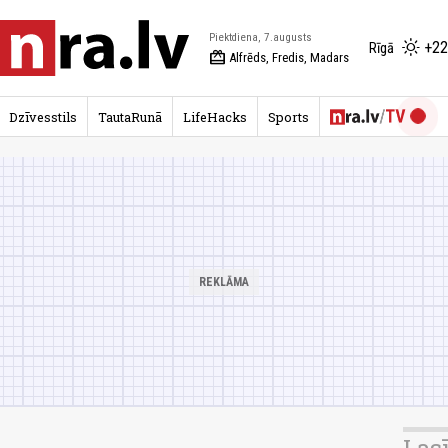
Piektdiena, 7.augusts
+22
Rīgā
redeem
Alfrēds, Fredis, Madars
Dzīvesstils
TautaRunā
LifeHacks
Sports