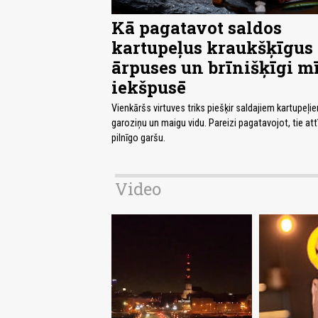
Kā pagatavot saldos
kartupeļus kraukšķīgus
ārpuses un brīnišķīgi m
iekšpusē
Vienkāršs virtuves triks piešķir saldajiem kartupeļi
garoziņu un maigu vidu. Pareizi pagatavojot, tie at
pilnīgo garšu.
Video