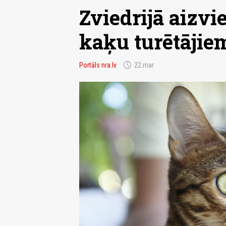
Zviedrijā aizvi
kaķu turētājie
schedule
Portāls nra.lv
22.mar