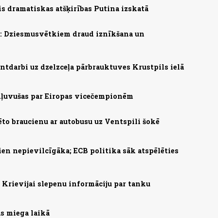
s dramatiskas atšķirības Putina izskatā
s: Dziesmusvētkiem draud iznīkšana un
ntdarbi uz dzelzceļa pārbrauktuves Krustpils ielā
 kļuvušas par Eiropas vicečempionēm
ēto braucienu ar autobusu uz Ventspili šokē
ien nepievilcīgāka; ECB politika sāk atspēlēties
Krievijai slepenu informāciju par tanku
as miega laikā