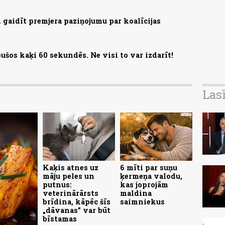
gaidīt premjera paziņojumu par koalīcijas
ušos kaķi 60 sekundēs. Ne visi to var izdarīt!
Las
Kaķis atnes uz
6 mīti par suņu
māju peles un
ķermeņa valodu,
putnus:
kas joprojām
veterinārārsts
maldina
brīdina, kāpēc šīs
saimniekus
„dāvanas” var būt
bīstamas