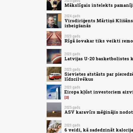
2025.gads
Mākslīgais intelekts pamanīji
2024.gads
Virsdiriģents Mārtiņš Klišān
izbeigšanās
2023.gads
Rīgā šovakar tiks veikti remo
2023.gads
Latvijas U-20 basketbolistes
2023.gads
Sievietes atstāsts par pieredz
līdzcilvēkus
2023.gads
Eiropa kļūst investoriem aizv
2
2025.gads
ASV karavīrs mēģinājis nodot 
2023.gads
6 veidi, kā sadedzināt kalorij