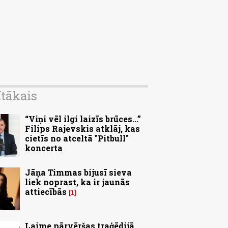
ītākais
“Viņi vēl ilgi laizīs brūces...”
Filips Rajevskis atklāj, kas
cietīs no atceltā "Pitbull"
koncerta
Jāņa Timmas bijusī sieva
liek noprast, ka ir jaunās
attiecībās
1
Laime pārvēršas traģēdijā.