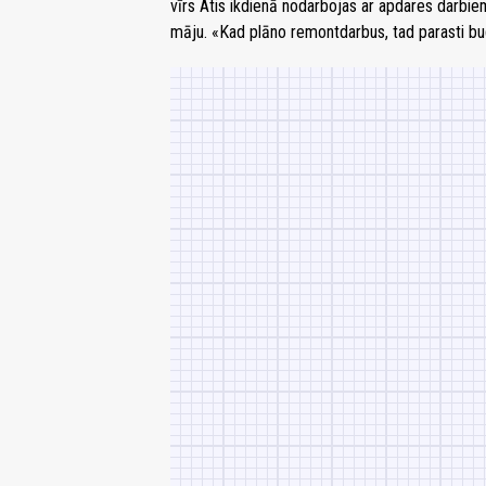
vīrs Atis ikdienā nodarbojas ar apdares darbie
māju. «Kad plāno remontdarbus, tad parasti bud