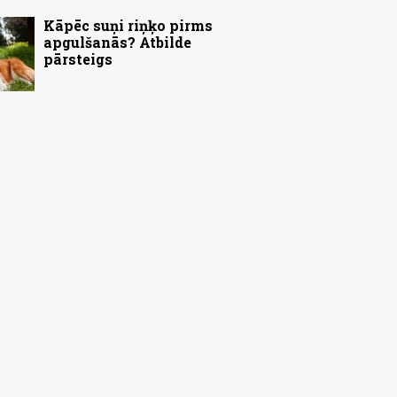
Kāpēc suņi riņķo pirms
apgulšanās? Atbilde
pārsteigs