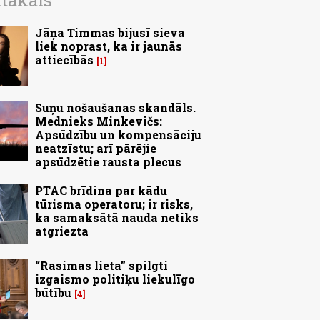
ītākais
Jāņa Timmas bijusī sieva
liek noprast, ka ir jaunās
attiecībās
1
Suņu nošaušanas skandāls.
Mednieks Minkevičs:
Apsūdzību un kompensāciju
neatzīstu; arī pārējie
apsūdzētie rausta plecus
PTAC brīdina par kādu
tūrisma operatoru; ir risks,
ka samaksātā nauda netiks
atgriezta
“Rasimas lieta” spilgti
izgaismo politiķu liekulīgo
būtību
4