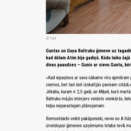
© F64
Guntas un Guņa Baltruku ģimene uz tagadēj
kad dēlam Atim bija gadiņš. Kādu laiku šajā
divas paaudzes – Gunis ar sievu Guntu, bēr
«Kad iepazinos ar savu nākamo vīru apmēram p
ciemos, bet tad šeit izskatījās pavisam citādi,»
Jēkabu, kuram ir 2,5 gadi, un Miķeli, kurš martā 
Baltruku mājās interjers veidots vienkāršs, lie
telpu neparastajam plānojumam.
Remontdarbi veikti pakāpeniski, nevis no A līdz 
izveidojusi ģimenes uzņēmumu Istaba tev& man, 