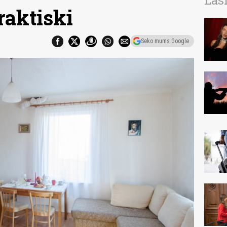
Las
raktiski
Seko mums Google