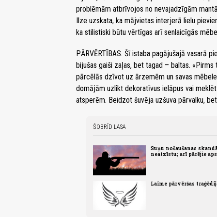
problēmām atbrīvojos no nevajadzīgām mantām, 
Ilze uzskata, ka mājvietas interjerā lielu pievi
ka stilistiski būtu vērtīgas arī senlaicīgās mēbe
PĀRVĒRTĪBAS. Šī istaba pagājušajā vasarā pied
bijušas gaiši zaļas, bet tagad – baltas. «Pirms
pārcēlās dzīvot uz ārzemēm un savas mēbeles 
domājām uzlikt dekoratīvus ielāpus vai meklēt k
atsperēm. Beidzot šuvēja uzšuva pārvalku, bet v
ŠOBRĪD LASA
Suņu nošaušanas skandā
neatzīstu; arī pārējie ap
Laime pārvēršas traģēdi