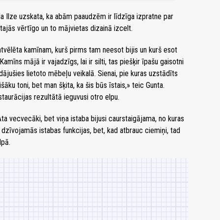
a Ilze uzskata, ka abām paaudzēm ir līdzīga izpratne par
tajās vērtīgo un to mājvietas dizainā izcelt.
vēlēta kamīnam, kurš pirms tam neesot bijis un kurš esot
mīns mājā ir vajadzīgs, lai ir silti, tas piešķir īpašu gaisotni
dājušies lietoto mēbeļu veikalā. Sienai, pie kuras uzstādīts
šāku toni, bet man šķita, ka šis būs īstais,» teic Gunta.
aurācijas rezultātā ieguvusi otro elpu.
ta vecvecāki, bet viņa istaba bijusi caurstaigājama, no kuras
c dzīvojamās istabas funkcijas, bet, kad atbrauc ciemiņi, tad
lpā.