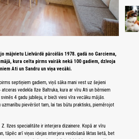
o mājvietu Lielvārdē pārcēlās 1978. gadā no Garciema,
 mājā, kura celta pirms vairāk nekā 100 gadiem, dzīvoja
niem Ati un Sandru un viņa vecāki.
irms septiņiem gadiem, viņš sāka mani vest uz šejieni
 atceras vedekla Ilze Baltruka, kura ar vīru Ati un bērniem
svinēs 4 gadu jubileju, ir bieži viesi vīra vecāku mājās.
lu uzmanību pievēršot tam, lai tas būtu praktisks, piemērojot
Z. Ilzes specialitāte ir interjera dizainere. Kopā ar vīru
tāpēc arī viņas idejas interjera veidošanā liktas lietā, bet