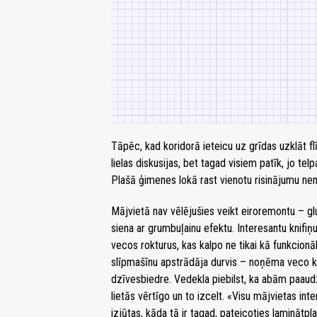
Tāpēc, kad koridorā ieteicu uz grīdas uzklāt flī
lielas diskusijas, bet tagad visiem patīk, jo tel
Plašā ģimenes lokā rast vienotu risinājumu nema
Mājvietā nav vēlējušies veikt eiroremontu – gl
siena ar grumbuļainu efektu. Interesantu knifi
vecos rokturus, kas kalpo ne tikai kā funkcionāl
slīpmašīnu apstrādāja durvis – noņēma veco krā
dzīvesbiedre. Vedekla piebilst, ka abām paaudz
lietās vērtīgo un to izcelt. «Visu mājvietas int
izjūtas, kāda tā ir tagad, pateicoties laminātp