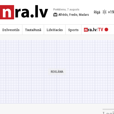
Piektdiena, 7.augusts
+19
Rīgā
redeem
Alfrēds, Fredis, Madars
Dzīvesstils
TautaRunā
LifeHacks
Sports