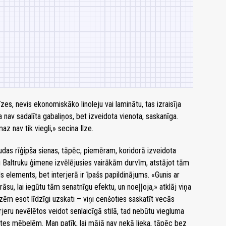
zes, nevis ekonomiskāko linoleju vai laminātu, tas izraisīja
pa nav sadalīta gabaliņos, bet izveidota vienota, saskanīga.
z nav tik viegli,» secina Ilze.
udas rīģipša sienas, tāpēc, piemēram, koridorā izveidota
ņu Baltruku ģimene izvēlējusies vairākām durvīm, atstājot tām
s elements, bet interjerā ir īpašs papildinājums. «Gunis ar
su, lai iegūtu tām senatnīgu efektu, un noeļļoja,» atklāj viņa
ēm esot līdzīgi uzskati – viņi cenšoties saskatīt vecās
erjeru nevēlētos veidot senlaicīgā stilā, tad nebūtu viegluma
lates mēbelēm. Man patīk, lai mājā nav nekā lieka, tāpēc bez