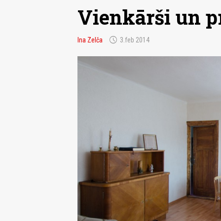
Vienkārši un p
schedule
Ina Zelča
3.feb 2014