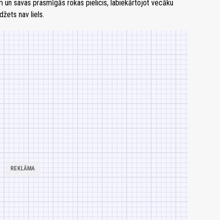
m un savas prasmīgās rokas pielicis, labiekārtojot vecāku
žets nav liels.