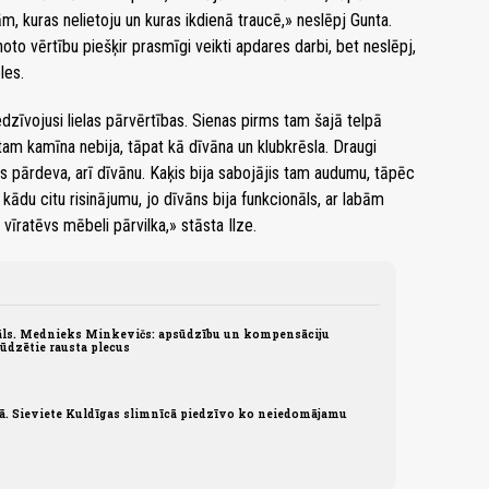
kuras nelietoju un kuras ikdienā traucē,» neslēpj Gunta.
enoto vērtību piešķir prasmīgi veikti apdares darbi, bet neslēpj,
les.
zīvojusi lielas pārvērtības. Sienas pirms tam šajā telpā
 tam kamīna nebija, tāpat kā dīvāna un klubkrēsla. Draugi
pārdeva, arī dīvānu. Kaķis bija sabojājis tam audumu, tāpēc
ādu citu risinājumu, jo dīvāns bija funkcionāls, ar labām
īratēvs mēbeli pārvilka,» stāsta Ilze.
ls. Mednieks Minkevičs: apsūdzību un kompensāciju
sūdzētie rausta plecus
jā. Sieviete Kuldīgas slimnīcā piedzīvo ko neiedomājamu