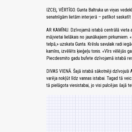
IZCEĻ VĒRTĪGO. Gunta Baltruka un viņas vedekl
senatnīgām lietām interjerā – patīkot saskatīt 
AR KAMĪNU. Dzīvojamā istabā centrālā vieta at
mājvietai lielākais no jaunākajiem pirkumiem. «Ka
telpā,» uzskata Gunta. Krēslu savulaik radi iegā
kamīns, izvēlēts ķieģeļu tonis. «Vīrs vēlējās gai
Piecdesmito gadu bufete dzīvojamā istabā rest
DIVAS VIENĀ. Šajā istabā sākotnēji dzīvojuši A
varēja nokļūt līdz vannas istabai. Tagad tā vei
tā pielāgota viesistabai, jo visi pulcējas šajā te