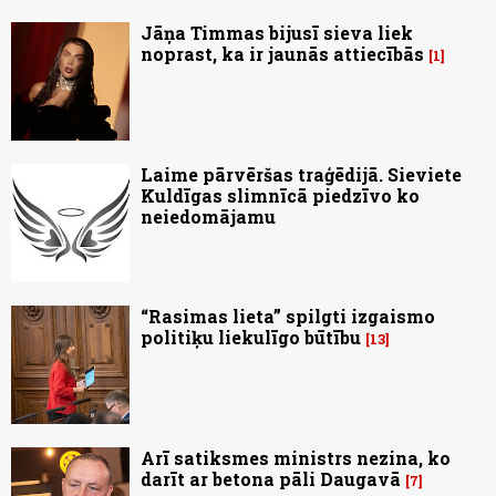
Jāņa Timmas bijusī sieva liek
noprast, ka ir jaunās attiecībās
1
Laime pārvēršas traģēdijā. Sieviete
Kuldīgas slimnīcā piedzīvo ko
neiedomājamu
“Rasimas lieta” spilgti izgaismo
politiķu liekulīgo būtību
13
Arī satiksmes ministrs nezina, ko
darīt ar betona pāli Daugavā
7