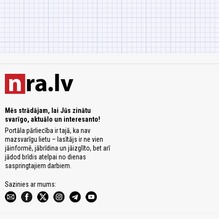
Mēs strādājam, lai Jūs zinātu
svarīgo, aktuālo un interesanto!
Portāla pārliecība ir tajā, ka nav
mazsvarīgu lietu – lasītājs ir ne vien
jāinformē, jābrīdina un jāizglīto, bet arī
jādod brīdis atelpai no dienas
saspringtajiem darbiem.
Sazinies ar mums: