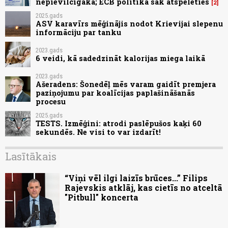
nepievilcīgāka; ECB politika sāk atspēlēties
2
2025.gads
ASV karavīrs mēģinājis nodot Krievijai slepenu
informāciju par tanku
2023.gads
6 veidi, kā sadedzināt kalorijas miega laikā
2023.gads
Ašeradens: Šonedēļ mēs varam gaidīt premjera
paziņojumu par koalīcijas paplašināšanās
procesu
2025.gads
TESTS. Izmēģini: atrodi paslēpušos kaķi 60
sekundēs. Ne visi to var izdarīt!
Lasītākais
“Viņi vēl ilgi laizīs brūces...” Filips
Rajevskis atklāj, kas cietīs no atceltā
"Pitbull" koncerta