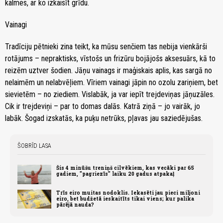
kalmes, ar ko izkaisīt grīdu.
Vainagi
Tradīciju pētnieki zina teikt, ka mūsu senčiem tas nebija vienkārši
rotājums – nepraktisks, vīstošs un frizūru bojājošs aksesuārs, kā to
reizēm uztver šodien. Jāņu vainags ir maģiskais aplis, kas sargā no
nelaimēm un nelabvēļiem. Vīriem vainagi jāpin no ozolu zariņiem, bet
sievietēm – no ziediem. Vislabāk, ja var iepīt trejdeviņas jāņuzāles.
Cik ir trejdeviņi – par to domas dalās. Katrā ziņā – jo vairāk, jo
labāk. Šogad izskatās, ka puķu netrūks, pļavas jau saziedējušas.
ŠOBRĪD LASA
Šis 4 minūšu treniņš cilvēkiem, kas vecāki par 65
gadiem, "pagriezīs" laiku 20 gadus atpakaļ
Trīs eiro muitas nodoklis. Iekasēti jau pieci miljoni
eiro, bet budžetā ieskaitīts tikai viens; kur palika
pārējā nauda?