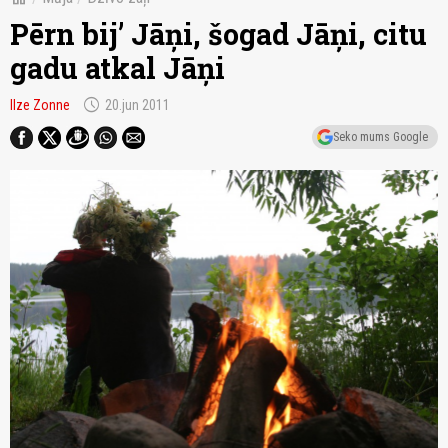
Pērn bij’ Jāņi, šogad Jāņi, citu
gadu atkal Jāņi
schedule
Ilze Zonne
20.jun 2011
Seko mums Google