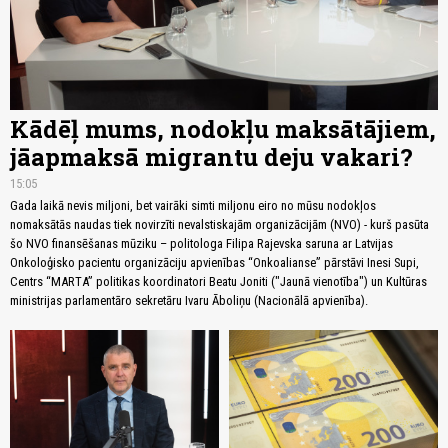
Kādēļ mums, nodokļu maksātājiem,
jāapmaksā migrantu deju vakari?
15:05
Gada laikā nevis miljoni, bet vairāki simti miljonu eiro no mūsu nodokļos
nomaksātās naudas tiek novirzīti nevalstiskajām organizācijām (NVO) - kurš pasūta
šo NVO finansēšanas mūziku – politologa Filipa Rajevska saruna ar Latvijas
Onkoloģisko pacientu organizāciju apvienības “Onkoalianse” pārstāvi Inesi Supi,
Centrs “MARTA” politikas koordinatori Beatu Joniti ("Jaunā vienotība") un Kultūras
ministrijas parlamentāro sekretāru Ivaru Āboliņu (Nacionālā apvienība).