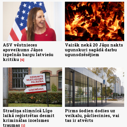
ASV vēstnieces
Vairāk nekā 20 Jāņu nakts
apsveikums Jāņos
ugunskuri sagādā darbu
izpelnās bargu latviešu
ugunsdzēsējiem
kritiku
6
Stradiņa slimnīcā Līgo
Pirms šodien dodies uz
laikā reģistrētas desmit
veikalu, pārliecinies, vai
kriminālas izcelsmes
tas ir atvērts
traumas
1