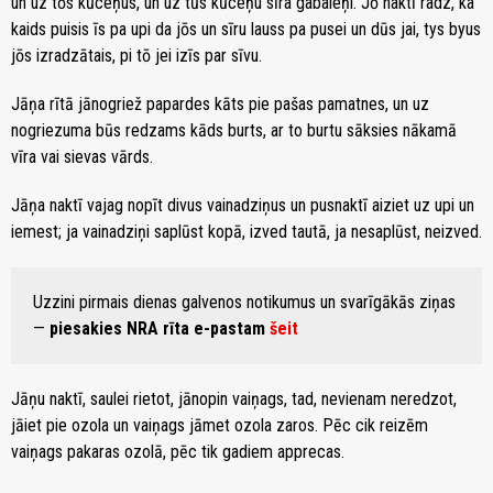
un uz tōs kūceņus, un uz tūs kūceņu sīra gabaleņi. Jō naktī radz, ka
kaids puisis īs pa upi da jōs un sīru lauss pa pusei un dūs jai, tys byus
jōs izradzātais, pi tō jei izīs par sīvu.
Jāņa rītā jānogriež papardes kāts pie pašas pamatnes, un uz
nogriezuma būs redzams kāds burts, ar to burtu sāksies nākamā
vīra vai sievas vārds.
Jāņa naktī vajag nopīt divus vainadziņus un pusnaktī aiziet uz upi un
iemest; ja vainadziņi saplūst kopā, izved tautā, ja nesaplūst, neizved.
Uzzini pirmais dienas galvenos notikumus un svarīgākās ziņas
—
piesakies NRA rīta e-pastam
šeit
Jāņu naktī, saulei rietot, jānopin vaiņags, tad, nevienam neredzot,
jāiet pie ozola un vaiņags jāmet ozola zaros. Pēc cik reizēm
vaiņags pakaras ozolā, pēc tik gadiem apprecas.