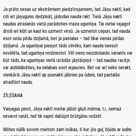
Ja prāts nesas uz ekstrēmiem piedzīvojumiem, tad Jāņu naktī, kad
citi iet jāņugunis dedzināt, jādodas nauda rakt. Tieši Jāņu naktī
naudas atrašanās vietā parādoties maza uguntiņa. Tai vietai vajagot
droši iet klāt un kaut ko uzmest virsū. Ja uzmetot cepuri, tad nauda
esot sešu pēdu dziļumā, bet ja pastalas – tad tikai vienas pēdas
dziļumā. Ja uguntiņai pieejot tāds cilvēks, kam nauda neesot
novēlēta, tad uguntiņa nodziestot. Vēl viens neizdošanās variants var
būt tāds, ka uguntiņas vietā izrādās jāņtārpiņš – tad naudas racējs
var aizbildināties, ka nelabais esot iejaucies. Bet var arī neko nerakt,
vienkārši Jāņu naktī ap pusnakti jābrien pa ūdeni, tad pastalās
atradīšot naudu.
ZĪLĒŠANA
Vaiņagus pinot, Jāņa naktī meitai jābūt gluži mēmai, t.i., nemaz
nevarot runāt, tad tik sapnī dabūjot brūtgānu redzēt.
Mōtes nūlīk sovom meitom zam loškas, tī kur jōs guļ, bļūdu ar iudini