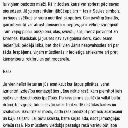
lai viņiem padotos mieži. Kā ir šodien, katrs var spriest pēc savas
pieredzes. Jāņu siera ritulim jābūt apaļam – tas ir Saules simbols,
un šajos svētkos ar sieru nedrīkst skopoties. Gan pavārgrāmatās,
gan internetā var atrast jāņusiera receptes, ja ir vēlme izmēģināt.
Tam vajag pienu, biezpienu, olas, sviestu, sāli, mēdz pievienot arī
ķimenes. Klasiskais jāņusiers nav svaigpiena siers, kādu esam
iecienījuši pēdējā laikā, bet droši vien Jānis neapvainosies arī par
tādu. Iespējams, viņam mūsdienās ir iecietīga attieksme arī pret
kamamberu, rokforu un pat mocarellu.
Rasa
Ja vien nelīst lietus un jūs esat kaut kur ārpus pilsētas, varat
izmantot izdevību nomazgāties Jāņu nakts rasā, kam piemītot liels
spēks un dziedinošas īpašības. Pa rasu pirms saullēkta valkā baltu
drānu, to izgriež, ūdeni savāc un ar to dziedē dažādas kaites un
izsitumus. Savārīta ar medu, šāda rasa palīdzot pret acu asarošanu
un kāju salšanu. Lai būtu skaista, balta sejas āda, esot jāmazgājas
kviešu rasā. No mūsdienu viedokļa pastaiga rasā varētu būt laba