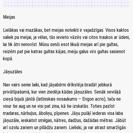
Meijas
Lielākas vai mazākas, bet meijas noteikti ir vajadzīgas. Visos kaktos
saliek pa meijai, ja vēlas, tās ievieto vāzēs vai citos traukos ar ūdeni,
lai tik ātri nenovīst. Mūsu senči esot likuši meijas arī pie gultas,
reizēm pat pie katras gultas kājas, meiju galus virs gultas sasienot
kopā.
Jāņuzāles
Nav vairs senie laiki, kad jāņabērni drīkstēja bradāt jebkurā
privātīpašumā, kur vien ziedēja kādas jāņuzāles. Senāk sevišķā
cieņā bijuši jānīši (latīniskais nosaukums – Erigon acris), taču ne
visur tie aug un ne visi pat zina, kā tie izskatās. Toties pazīst
madaras, nārbuļus, āboliņu, pīpenes. Jāņu pušķī iederas visa laba
jāņuzāle, ieskaitot smilgas, nātres, dadžus, dažādas mētras. Jābūt
arī ozolu zariem un pīlādžu zariem. Lieliski, ja var atrast smaržīgās