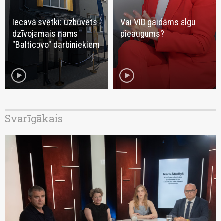
Iecavā svētki: uzbūvēts
Vai VID gaidāms algu
dzīvojamais nams
pieaugums?
"Balticovo" darbiniekiem
play_circle
play_circle
Svarīgākais