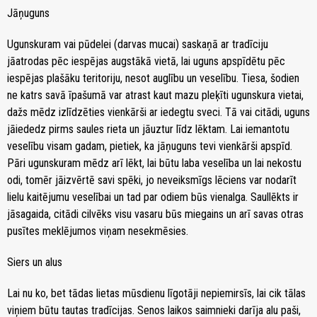
Jāņuguns
Ugunskuram vai pūdelei (darvas mucai) saskaņā ar tradīciju
jāatrodas pēc iespējas augstākā vietā, lai uguns apspīdētu pēc
iespējas plašāku teritoriju, nesot auglību un veselību. Tiesa, šodien
ne katrs savā īpašumā var atrast kaut mazu pleķīti ugunskura vietai,
dažs mēdz izlīdzēties vienkārši ar iedegtu sveci. Tā vai citādi, uguns
jāiededz pirms saules rieta un jāuztur līdz lēktam. Lai iemantotu
veselību visam gadam, pietiek, ka jāņuguns tevi vienkārši apspīd.
Pāri ugunskuram mēdz arī lēkt, lai būtu laba veselība un lai nekostu
odi, tomēr jāizvērtē savi spēki, jo neveiksmīgs lēciens var nodarīt
lielu kaitējumu veselībai un tad par odiem būs vienalga. Saullēkts ir
jāsagaida, citādi cilvēks visu vasaru būs miegains un arī savas otras
pusītes meklējumos viņam nesekmēsies.
Siers un alus
Lai nu ko, bet tādas lietas mūsdienu līgotāji nepiemirsīs, lai cik tālas
viņiem būtu tautas tradīcijas. Senos laikos saimnieki darīja alu paši,