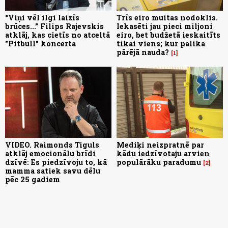
“Viņi vēl ilgi laizīs
Trīs eiro muitas nodoklis.
brūces...” Filips Rajevskis
Iekasēti jau pieci miljoni
atklāj, kas cietīs no atceltā
eiro, bet budžetā ieskaitīts
"Pitbull" koncerta
tikai viens; kur palika
pārējā nauda?
1
VIDEO. Raimonds Tiguls
Mediķi neizpratnē par
atklāj emocionālu brīdi
kādu iedzīvotaju arvien
dzīvē: Es piedzīvoju to, kā
populārāku paradumu
2
mamma satiek savu dēlu
pēc 25 gadiem