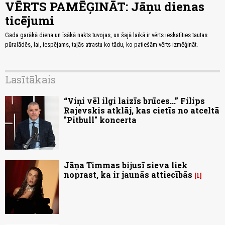
VĒRTS PAMĒĢINĀT: Jāņu dienas
ticējumi
Gada garākā diena un īsākā nakts tuvojas, un šajā laikā ir vērts ieskatīties tautas
pūralādēs, lai, iespējams, tajās atrastu ko tādu, ko patiešām vērts izmēģināt.
Lasītākais
“Viņi vēl ilgi laizīs brūces...” Filips
Rajevskis atklāj, kas cietīs no atceltā
"Pitbull" koncerta
Jāņa Timmas bijusī sieva liek
noprast, ka ir jaunās attiecībās
1