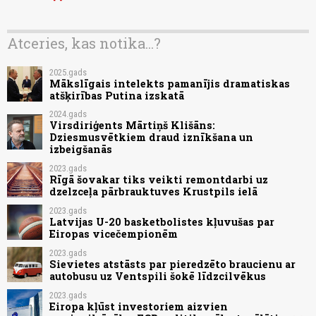
Atceries, kas notika...?
2025.gads
Mākslīgais intelekts pamanījis dramatiskas
atšķirības Putina izskatā
2024.gads
Virsdiriģents Mārtiņš Klišāns:
Dziesmusvētkiem draud iznīkšana un
izbeigšanās
2023.gads
Rīgā šovakar tiks veikti remontdarbi uz
dzelzceļa pārbrauktuves Krustpils ielā
2023.gads
Latvijas U-20 basketbolistes kļuvušas par
Eiropas vicečempionēm
2023.gads
Sievietes atstāsts par pieredzēto braucienu ar
autobusu uz Ventspili šokē līdzcilvēkus
2023.gads
Eiropa kļūst investoriem aizvien