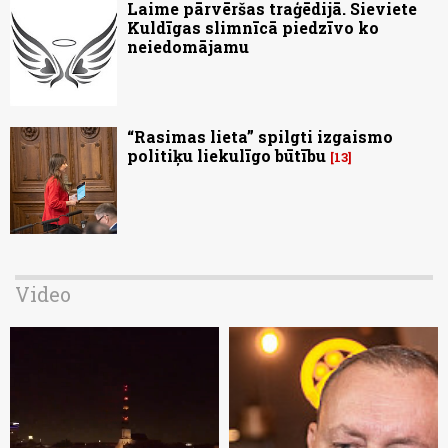
Laime pārvēršas traģēdijā. Sieviete
Kuldīgas slimnīcā piedzīvo ko
neiedomājamu
“Rasimas lieta” spilgti izgaismo
politiķu liekulīgo būtību
13
Video