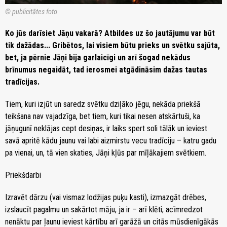
© publicitātes foto
Ko jūs darīsiet Jāņu vakarā? Atbildes uz šo jautājumu var būt
tik dažādas... Gribētos, lai visiem būtu prieks un svētku sajūta,
bet, ja pērnie Jāņi bija garlaicīgi un arī šogad nekādus
brīnumus negaidāt, tad ierosmei atgādināsim dažas tautas
tradīcijas.
Tiem, kuri izjūt un saredz svētku dziļāko jēgu, nekāda priekšā
teikšana nav vajadzīga, bet tiem, kuri tikai nesen atskārtuši, ka
jāņugunī neklājas cept desiņas, ir laiks spert soli tālāk un ieviest
savā apritē kādu jaunu vai labi aizmirstu vecu tradīciju – katru gadu
pa vienai, un, tā vien skaties, Jāņi kļūs par mīļākajiem svētkiem.
Priekšdarbi
Izravēt dārzu (vai vismaz lodžijas puķu kasti), izmazgāt drēbes,
izslaucīt pagalmu un sakārtot māju, ja ir – arī klēti; acīmredzot
nenāktu par ļaunu ieviest kārtību arī garāžā un citās mūsdienīgākās