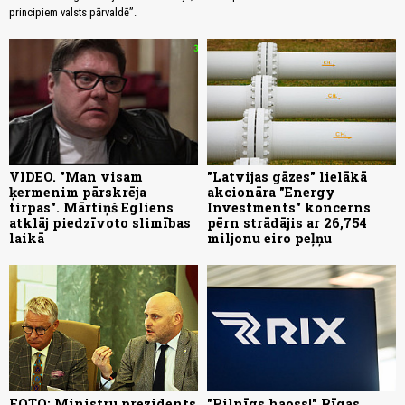
principiem valsts pārvaldē”.
VIDEO. "Man visam
"Latvijas gāzes" lielākā
ķermenim pārskrēja
akcionāra "Energy
tirpas". Mārtiņš Egliens
Investments" koncerns
atklāj piedzīvoto slimības
pērn strādājis ar 26,754
laikā
miljonu eiro peļņu
FOTO: Ministru prezidents
"Pilnīgs haoss!" Rīgas