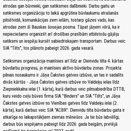
atrodas gan būvnieki, gan satiksmes dalībnieki. Darbu gaitu un
satiksmes organizāciju to laikā apgrūtina būvlaukumu atrašanās
pilsētvidē, komunikācijas zem ielām, tostarp gāzes vads, kas
atrodas zem šī Bauskas šosejas posma. Tāpat jāņem vērā, ka ir
nepieciešams organizēt arī drošības prasībām atbilstošu gājēju
satiksmi un iespēju kursēt sabiedriskajam transportam. Darbus veic
SIA "Tilts", tos plānots pabeigt 2026. gada vasarā.
Satiksmes organizācija mainīsies arī līdz ar Dienvidu tilta 4. kārtas
būvdarbu progresu, jo mainīsies aktīvo būvdarbu zonas. Projekta
pilnais nosaukums ir Jāņa Čakstes gatves izbūve, un tas ir sadalīts
divās kārtās - Jāņa Čakstes gatves izbūve no Valdeķu ielas līdz
Ziepniekkalna ielai (1. kārta), kurā darbus veic pilnsabiedrība DTTB,
kuru veido ceļu būves firma SIA "Binders" un SIA "Tilts", un Jāņa
Čakstes gatves izbūve no Vienības gatves līdz Valdeķu ielai (2.
kārta), kurā darbus veic SIA "ACBR". Dienvidu tilta būvdarbu gaita ir
atkarīga no laikapstākļiem ziemas mēnešos. Ja tie būs labvēlīgi,
darbus būs iespējams pabeigt līdz 2026. gada beigām, pretējā