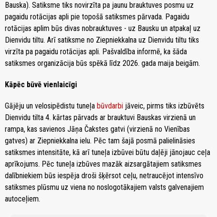
Bauska). Satiksme tiks novirzīta pa jaunu brauktuves posmu uz
pagaidu rotācijas apli pie topošā satiksmes pārvada. Pagaidu
rotācijas aplim būs divas nobrauktuves - uz Bausku un atpakaļ uz
Dienvidu tiltu. Arī satiksme no Ziepniekkalna uz Dienvidu tiltu tiks
virzīta pa pagaidu rotācijas apli. Pašvaldība informē, ka šāda
satiksmes organizācija būs spēkā līdz 2026. gada maija beigām.
Kāpēc būvē vienlaicīgi
Gājēju un velosipēdistu tuneļa
būvdarbi
jāveic, pirms tiks izbūvēts
Dienvidu tilta 4. kārtas pārvads ar brauktuvi Bauskas virzienā un
rampa, kas savienos Jāņa Čakstes gatvi (virzienā no Vienības
gatves) ar Ziepniekkalna ielu. Pēc tam šajā posmā palielināsies
satiksmes intensitāte, kā arī tuneļa izbūvei būtu daļēji jānojauc ceļa
aprīkojums. Pēc tuneļa izbūves mazāk aizsargātajiem satiksmes
dalībniekiem būs iespēja droši šķērsot ceļu, netraucējot intensīvo
satiksmes plūsmu uz viena no noslogotākajiem valsts galvenajiem
autoceļiem.