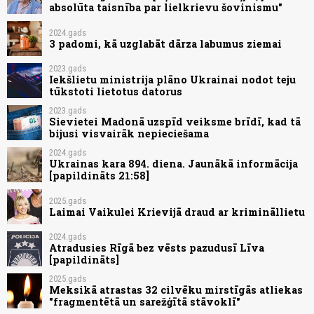
absolūta taisnība par lielkrievu šovinismu"
2024.gads
3 padomi, kā uzglabāt dārza labumus ziemai
2023.gads
Iekšlietu ministrija plāno Ukrainai nodot teju
tūkstoti lietotus datorus
2023.gads
Sievietei Madonā uzspīd veiksme brīdī, kad tā
bijusi visvairāk nepieciešama
2024.gads
Ukrainas kara 894. diena. Jaunākā informācija
[papildināts 21:58]
2025.gads
Laimai Vaikulei Krievijā draud ar krimināllietu
2024.gads
Atradusies Rīgā bez vēsts pazudusī Līva
[papildināts]
2025.gads
Meksikā atrastas 32 cilvēku mirstīgās atliekas
"fragmentētā un sarežģītā stāvoklī"