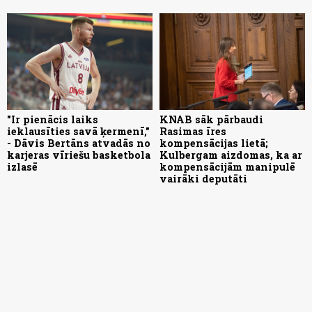
"Ir pienācis laiks
KNAB sāk pārbaudi
ieklausīties savā ķermenī,"
Rasimas īres
- Dāvis Bertāns atvadās no
kompensācijas lietā;
karjeras vīriešu basketbola
Kulbergam aizdomas, ka ar
izlasē
kompensācijām manipulē
vairāki deputāti