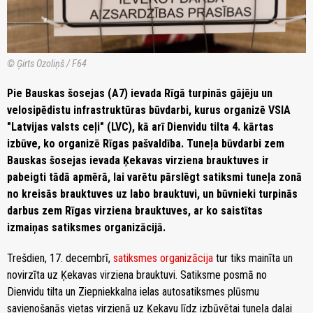
© Ģirts Ozoliņš / F64
Pie Bauskas šosejas (A7) ievada Rīgā turpinās gājēju un
velosipēdistu infrastruktūras būvdarbi, kurus organizē VSIA
"Latvijas valsts ceļi" (LVC), kā arī Dienvidu tilta 4. kārtas
izbūve, ko organizē Rīgas pašvaldība. Tuneļa būvdarbi zem
Bauskas šosejas ievada Ķekavas virziena brauktuves ir
pabeigti tādā apmērā, lai varētu pārslēgt satiksmi tuneļa zonā
no kreisās brauktuves uz labo brauktuvi, un būvnieki turpinās
darbus zem Rīgas virziena brauktuves, ar ko saistītas
izmaiņas satiksmes organizācijā.
Trešdien, 17. decembrī,
satiksmes organizācija
tur tiks mainīta un
novirzīta uz Ķekavas virziena brauktuvi. Satiksme posmā no
Dienvidu tilta un Ziepniekkalna ielas autosatiksmes plūsmu
savienošanās vietas virzienā uz Ķekavu līdz izbūvētai tuneļa daļai