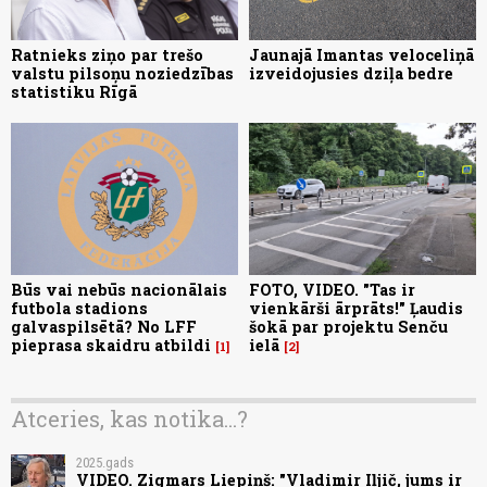
Ratnieks ziņo par trešo
Jaunajā Imantas veloceliņā
valstu pilsoņu noziedzības
izveidojusies dziļa bedre
statistiku Rīgā
Būs vai nebūs nacionālais
FOTO, VIDEO. "Tas ir
futbola stadions
vienkārši ārprāts!" Ļaudis
galvaspilsētā? No LFF
šokā par projektu Senču
pieprasa skaidru atbildi
ielā
1
2
Atceries, kas notika...?
2025.gads
VIDEO. Zigmars Liepiņš: "Vladimir Iļjič, jums ir