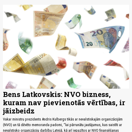
Bens Latkovskis: NVO bizness,
kuram nav pievienotās vērtības, ir
jāizbeidz
Vakar ministru prezidents Andris Kulbergs tikās ar nevalstiskajām organizācijām
(NVO) un tā dēvēto memoranda padomi, “lai pārrunātu jautājumus, kas saistīti ar
nevalstisko organizāciju darbību Latvijā, kā arī iepazītos ar NVO finansēšanas