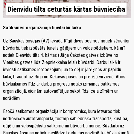
Dienvidu tilta ceturtās kārtas būvniecība
Satiksmes organizācija būvdarbu laikā
Uz Bauskas šosejas (A7) ievada Rīgā divos posmos notiek vērienīgi
būvdarbi: tiek izbūvēts tunelis gājējiem un velosipēdistiem, kā arī
notiek Dienvidu tilta 4. kārtas (Jāņa Čakstes gatves izbūve no
Vienības gatves līdz Ziepniekkalna ielai) būvdarbi. Darbu laikā ir
ieviesti satiksmes ierobežojumi, un to dēļ ir jārēķinās ar papildu
laiku, braucot uz Rīgu no Ķekavas puses un pretējā virzienā. Abos
būvlaukumos līdz ar darbu progresu notiks izmaiņas satiksmes
organizācijā, aicinām autovadītājus sekot līdzi ceļa zīmēm un
norādēm.
Esošā satiksmes organizācija ir kompromiss, kura ietvaros tiek
nodrošināta autotransporta, tostarp sabiedriskā transporta, kustība,
gājēju un velosipēdistu satiksme un būvdarbu norise. Būvdarbi uz
Bauskas šosejas notiek, neslēdzot ceļu, tas nozīmē, ka būvlaukumā