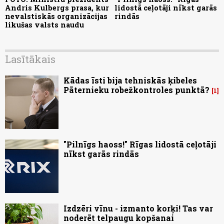
Andris Kulbergs prasa, kur
lidostā ceļotāji nīkst garās
nevalstiskās organizācijas
rindās
likušas valsts naudu
Lasītākais
Kādas īsti bija tehniskās ķibeles
Pāternieku robežkontroles punktā?
1
"Pilnīgs haoss!" Rīgas lidostā ceļotāji
nīkst garās rindās
Izdzēri vīnu - izmanto korķi! Tas var
noderēt telpaugu kopšanai