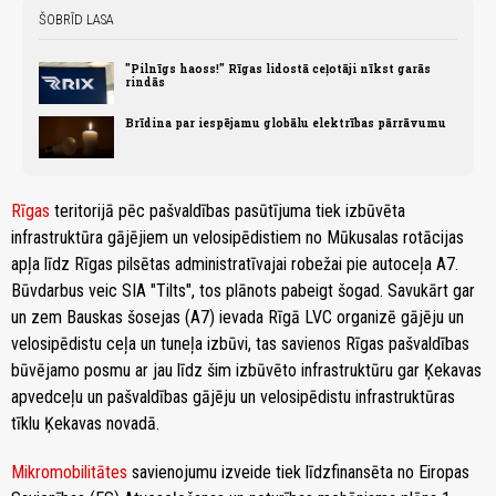
ŠOBRĪD LASA
"Pilnīgs haoss!" Rīgas lidostā ceļotāji nīkst garās
rindās
Brīdina par iespējamu globālu elektrības pārrāvumu
Rīgas
teritorijā pēc pašvaldības pasūtījuma tiek izbūvēta
infrastruktūra gājējiem un velosipēdistiem no Mūkusalas rotācijas
apļa līdz Rīgas pilsētas administratīvajai robežai pie autoceļa A7.
Būvdarbus veic SIA "Tilts", tos plānots pabeigt šogad. Savukārt gar
un zem Bauskas šosejas (A7) ievada Rīgā LVC organizē gājēju un
velosipēdistu ceļa un tuneļa izbūvi, tas savienos Rīgas pašvaldības
būvējamo posmu ar jau līdz šim izbūvēto infrastruktūru gar Ķekavas
apvedceļu un pašvaldības gājēju un velosipēdistu infrastruktūras
tīklu Ķekavas novadā.
Mikromobilitātes
savienojumu izveide tiek līdzfinansēta no Eiropas