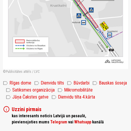
Publicitātes attēls / LVC
label
label
label
label
Rīgas dome
Dienvidu tilts
Būvdarbi
Bauskas šoseja
label
label
Satiksmes organizācija
Mikromobilitāte
label
label
Jāņa Čakstes gatve
Dienvidu tilta 4.kārta
info
Uzzini pirmais
kas interesants noticis Latvijā un pasaulē,
pievienojoties mums
Telegram
vai
Whatsapp
kanālā