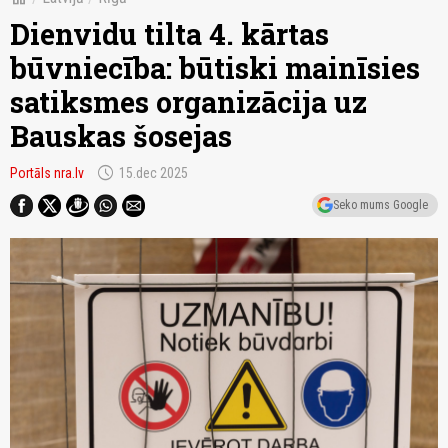
Dienvidu tilta 4. kārtas
būvniecība: būtiski mainīsies
satiksmes organizācija uz
Bauskas šosejas
schedule
Portāls nra.lv
15.dec 2025
Seko mums Google