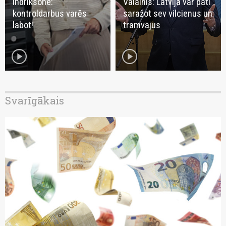
Indriksone:
Valainis: Latvija var pati
kontroldarbus varēs
saražot sev vilcienus un
labot!
tramvajus
play_circle
play_circle
Svarīgākais