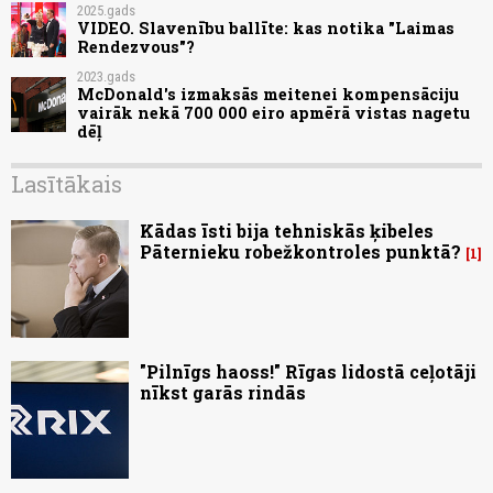
2025.gads
VIDEO. Slavenību ballīte: kas notika "Laimas
Rendezvous"?
2023.gads
McDonald's izmaksās meitenei kompensāciju
vairāk nekā 700 000 eiro apmērā vistas nagetu
dēļ
Lasītākais
Kādas īsti bija tehniskās ķibeles
Pāternieku robežkontroles punktā?
1
"Pilnīgs haoss!" Rīgas lidostā ceļotāji
nīkst garās rindās