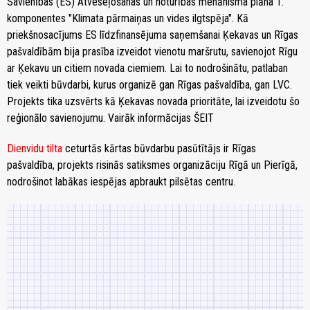
Savienības (ES) Atveseļošanas un noturības mehānisma plāna 1.
komponentes "Klimata pārmaiņas un vides ilgtspēja". Kā
priekšnosacījums ES līdzfinansējuma saņemšanai Ķekavas un Rīgas
pašvaldībām bija prasība izveidot vienotu maršrutu, savienojot Rīgu
ar Ķekavu un citiem novada ciemiem. Lai to nodrošinātu, patlaban
tiek veikti būvdarbi, kurus organizē gan Rīgas pašvaldība, gan LVC.
Projekts tika uzsvērts kā Ķekavas novada prioritāte, lai izveidotu šo
reģionālo savienojumu. Vairāk informācijas ŠEIT
Dienvidu tilta
ceturtās kārtas būvdarbu pasūtītājs ir Rīgas
pašvaldība, projekts risinās satiksmes organizāciju Rīgā un Pierīgā,
nodrošinot labākas iespējas apbraukt pilsētas centru.