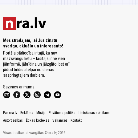
Mēs strādājam, lai Jūs zinātu
svarīgo, aktuālo un interesanto!
Portāla pārliecība ir tajā, ka nav
mazsvarīgu lietu – lasītājs ir ne vien
jāinformē, jābrīdina un jāizglīto, bet arī
jādod brīdis atelpai no dienas
saspringtajiem darbiem.
Sazinies ar mums:
Par nra.lv
Reklāma
Misija
Privātuma politika
Lietošanas noteikumi
Autortiesības
Ētikas kodekss
Vakances
Kontakti
Visas tiesības aizsargātas © nra.lv, 2026