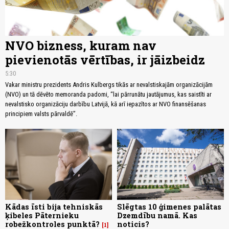
NVO bizness, kuram nav
pievienotās vērtības, ir jāizbeidz
5:30
Vakar ministru prezidents Andris Kulbergs tikās ar nevalstiskajām organizācijām
(NVO) un tā dēvēto memoranda padomi, “lai pārrunātu jautājumus, kas saistīti ar
nevalstisko organizāciju darbību Latvijā, kā arī iepazītos ar NVO finansēšanas
principiem valsts pārvaldē”.
Kādas īsti bija tehniskās
Slēgtas 10 ģimenes palātas
ķibeles Pāternieku
Dzemdību namā. Kas
robežkontroles punktā?
noticis?
1