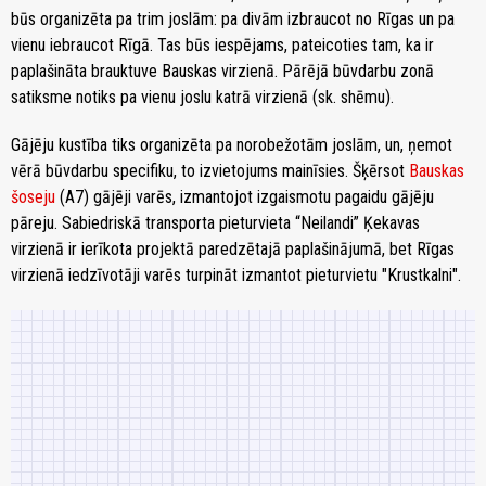
būs organizēta pa trim joslām: pa divām izbraucot no Rīgas un pa
vienu iebraucot Rīgā. Tas būs iespējams, pateicoties tam, ka ir
paplašināta brauktuve Bauskas virzienā. Pārējā būvdarbu zonā
satiksme notiks pa vienu joslu katrā virzienā (sk. shēmu).
Gājēju kustība tiks organizēta pa norobežotām joslām, un, ņemot
vērā būvdarbu specifiku, to izvietojums mainīsies. Šķērsot
Bauskas
šoseju
(A7) gājēji varēs, izmantojot izgaismotu pagaidu gājēju
pāreju. Sabiedriskā transporta pieturvieta “Neilandi” Ķekavas
virzienā ir ierīkota projektā paredzētajā paplašinājumā, bet Rīgas
virzienā iedzīvotāji varēs turpināt izmantot pieturvietu "Krustkalni".