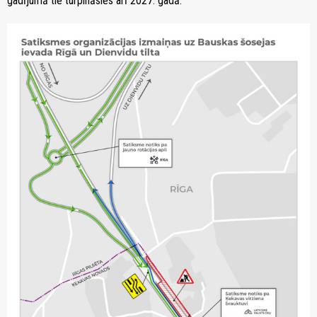
gadījumā tie turpināsies arī 2027. gadā.