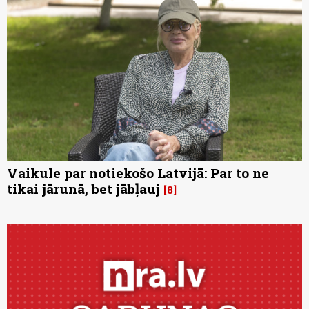
Vaikule par notiekošo Latvijā: Par to ne
tikai jārunā, bet jābļauj
8