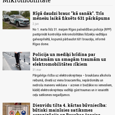
Mikromobilitāte
Rīgā daudzi brauc "kā sanāk". Trīs
mēnešu laikā fiksēts 631 pārkāpums
2.jun
No 1. marta līdz 31. maijam Rīgas pašvaldības policija (RPP)
pastiprināti kontrolēja mikromobilitātes līdzekļu vadītājus
galvaspilsētā, kopumā pārbaudot 631 braucēju, informē
Rīgas dome.
Policija un mediķi brīdina par
bīstamām un smagām traumām uz
elektromobilitātes rīkiem
31.mar
Pārgalvīga rīcība uz elektroskrejriteņa – braukšana alkohola
reibumā, divatā uz viena braucamrīka, nepārdomātu un
nedrošu manevru veikšana – aizvien ir biežākie no iemesliem,
kādēļ elektroskrejriteņu vadītāji gūst traumas un ir iesaistīti
ceļu satiksmes negadījumos.
Dienvidu tilta 4. kārtas būvniecība:
būtiski mainīsies satiksmes
organizācija uz Bauskas šosejas