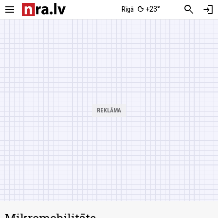
menu
search
login
+23°
Rīgā