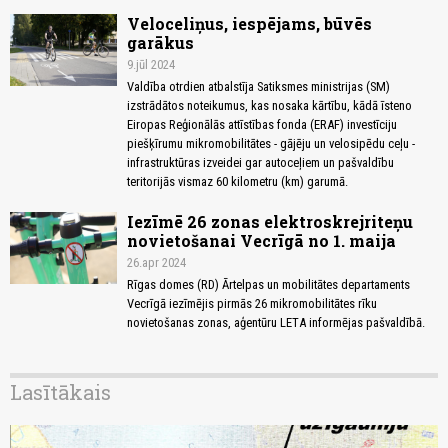
Veloceliņus, iespējams, būvēs
garākus
9.jūl 2024
Valdība otrdien atbalstīja Satiksmes ministrijas (SM)
izstrādātos noteikumus, kas nosaka kārtību, kādā īsteno
Eiropas Reģionālās attīstības fonda (ERAF) investīciju
piešķīrumu mikromobilitātes - gājēju un velosipēdu ceļu -
infrastruktūras izveidei gar autoceļiem un pašvaldību
teritorijās vismaz 60 kilometru (km) garumā.
Iezīmē 26 zonas elektroskrejriteņu
novietošanai Vecrīgā no 1. maija
26.apr 2024
Rīgas domes (RD) Ārtelpas un mobilitātes departaments
Vecrīgā iezīmējis pirmās 26 mikromobilitātes rīku
novietošanas zonas, aģentūru LETA informējas pašvaldībā.
Lasītākais