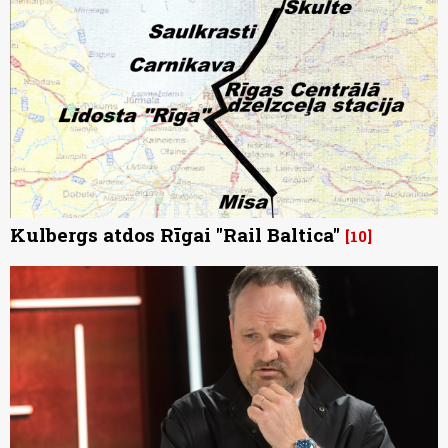
Kulbergs atdos Rīgai "Rail Baltica"
10