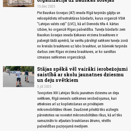
15.dec 2025
Pie Bauskas šosejas (A7) ievada Rīgā turpinās gājēju un
velosipēdistu infrastruktūras būvdarbi, kurus organizē VSIA
"Latvijas valsts ceļi" (LVC), kā arī Dienvidu tilta 4. kārtas
izbūve, ko organizē Rīgas pašvaldība. Tuneļa būvdarbi zem
Bauskas šosejas ievada Ķekavas virziena brauktuves ir
pabeigti tādā apmērā, lai varētu pārslēgt satiksmi tuneļa zonā
no kreisās brauktuves uz labo brauktuvi, un būvnieki turpinās
darbus zem Rīgas virziena brauktuves, ar ko saistītas
izmaiņas satiksmes organizācijā.
Stājas spēkā vēl vairāki ierobežojumi
saistībā ar skolu jaunatnes dziesmu
un deju svētkiem
3.jūl 2025
Tuvojoties XIII Latvijas Skolu jaunatnes dziesmu un deju
svētkiem, Rīgā ieviesīs satiksmes ierobežojumus, kuri
attieksies arī uz koplietošanas un privātajiem
mikromobilitātes rīkiem. Daudzviet pilsētā tiks aizliegts
pārvietoties vai novietot mikromobilitātes rīkus, kā arī tiks
samazināts to atļautais braukšanas ātrums, vēstīts
pašvaldības paziņojumā medijiem.