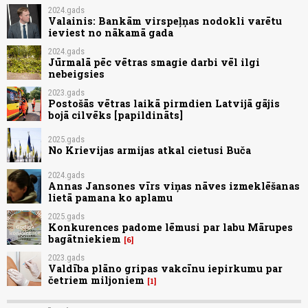
2024.gads
Valainis: Bankām virspeļņas nodokli varētu
ieviest no nākamā gada
2024.gads
Jūrmalā pēc vētras smagie darbi vēl ilgi
nebeigsies
2023.gads
Postošās vētras laikā pirmdien Latvijā gājis
bojā cilvēks [papildināts]
2025.gads
No Krievijas armijas atkal cietusi Buča
2024.gads
Annas Jansones vīrs viņas nāves izmeklēšanas
lietā pamana ko aplamu
2025.gads
Konkurences padome lēmusi par labu Mārupes
bagātniekiem
6
2023.gads
Valdība plāno gripas vakcīnu iepirkumu par
četriem miljoniem
1