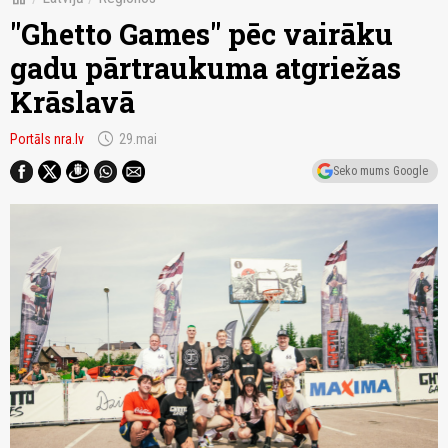
"Ghetto Games" pēc vairāku
gadu pārtraukuma atgriežas
Krāslavā
schedule
Portāls nra.lv
29.mai
Seko mums Google