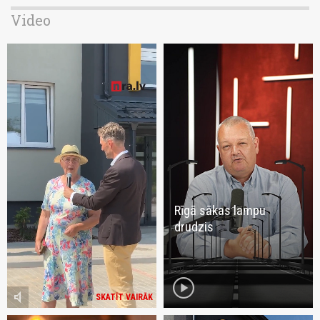
Video
Rīgā sākas lampu
drudzis
play_circle
volume_mute
SKATĪT VAIRĀK