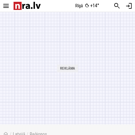
menu
search
login
+14°
Rīgā
home
/
Latvijā
/
Reģionos