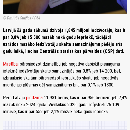
© Dmitrijs Suļžics / F64
Latvijā šā gada sākumā dzīvoja 1,845 miljoni iedzīvotāju, kas ir
par 0,8% jeb 15 500 mazāk nekā gadu iepriekš, tādējādi
uzrādot mazāko iedzīvotāju skaita samazinājumu pēdējo trīs
gadu laikā, liecina Centrālās statistikas pārvaldes (CSP) dati.
Mirstībai
pārsniedzot dzimstību jeb negatīva dabiskā pieauguma
ietekmē iedzīvotāju skaits samazinājās par 0,8% jeb 14 200, bet,
izbraukušo skaitam pārsniedzot iebraukušo skaitu jeb negatīvās
migrācijas plūsmas dēļ samazinājums bija par 0,1% jeb 1300.
Pērn Latvijā
piedzima
11 931 bērns, kas ir par 956 bērniem jeb 7,4%
mazāk nekā 2024. gadā. Vienlaikus 2025. gadā reģistrēti 26 109
mirušie, kas ir par 552 jeb 2,1% mazāk nekā gadu iepriekš.