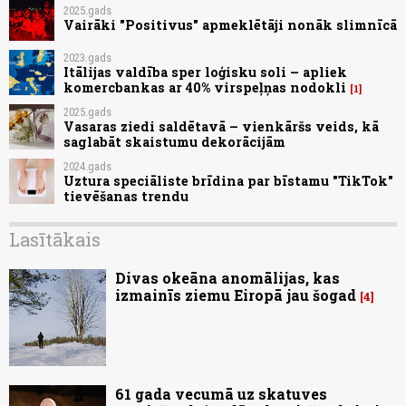
2025.gads
Vairāki "Positivus" apmeklētāji nonāk slimnīcā
2023.gads
Itālijas valdība sper loģisku soli – apliek
komercbankas ar 40% virspeļņas nodokli
1
2025.gads
Vasaras ziedi saldētavā – vienkāršs veids, kā
saglabāt skaistumu dekorācijām
2024.gads
Uztura speciāliste brīdina par bīstamu "TikTok"
tievēšanas trendu
Lasītākais
Divas okeāna anomālijas, kas
izmainīs ziemu Eiropā jau šogad
4
61 gada vecumā uz skatuves