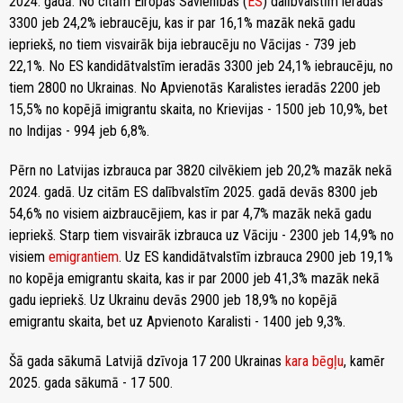
2024. gadā. No citām Eiropas Savienības (
ES
) dalībvalstīm ieradās
3300 jeb 24,2% iebraucēju, kas ir par 16,1% mazāk nekā gadu
iepriekš, no tiem visvairāk bija iebraucēju no Vācijas - 739 jeb
22,1%. No ES kandidātvalstīm ieradās 3300 jeb 24,1% iebraucēju, no
tiem 2800 no Ukrainas. No Apvienotās Karalistes ieradās 2200 jeb
15,5% no kopējā imigrantu skaita, no Krievijas - 1500 jeb 10,9%, bet
no Indijas - 994 jeb 6,8%.
Pērn no Latvijas izbrauca par 3820 cilvēkiem jeb 20,2% mazāk nekā
2024. gadā. Uz citām ES dalībvalstīm 2025. gadā devās 8300 jeb
54,6% no visiem aizbraucējiem, kas ir par 4,7% mazāk nekā gadu
iepriekš. Starp tiem visvairāk izbrauca uz Vāciju - 2300 jeb 14,9% no
visiem
emigrantiem
. Uz ES kandidātvalstīm izbrauca 2900 jeb 19,1%
no kopēja emigrantu skaita, kas ir par 2000 jeb 41,3% mazāk nekā
gadu iepriekš. Uz Ukrainu devās 2900 jeb 18,9% no kopējā
emigrantu skaita, bet uz Apvienoto Karalisti - 1400 jeb 9,3%.
Šā gada sākumā Latvijā dzīvoja 17 200 Ukrainas
kara bēgļu
, kamēr
2025. gada sākumā - 17 500.