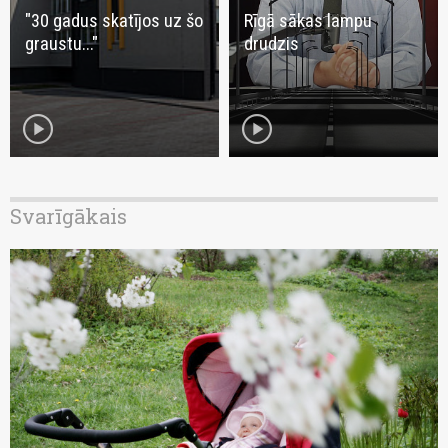
"30 gadus skatījos uz šo
Rīgā sākas lampu
graustu..."
drudzis
play_circle
play_circle
Svarīgākais