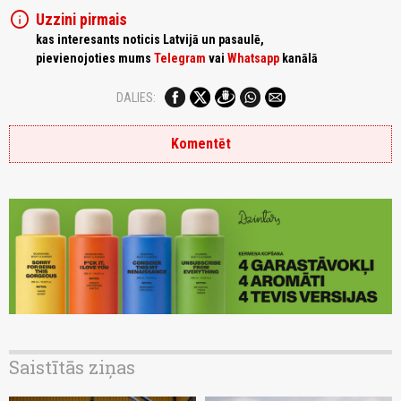
info
Uzzini pirmais
kas interesants noticis Latvijā un pasaulē,
pievienojoties mums
Telegram
vai
Whatsapp
kanālā
DALIES:
Komentēt
Saistītās ziņas