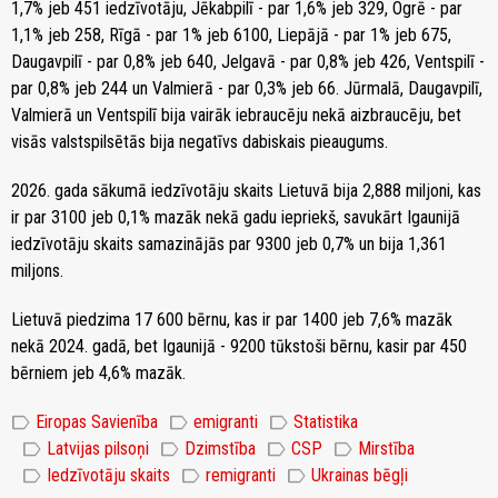
1,7% jeb 451 iedzīvotāju, Jēkabpilī - par 1,6% jeb 329, Ogrē - par
1,1% jeb 258, Rīgā - par 1% jeb 6100, Liepājā - par 1% jeb 675,
Daugavpilī - par 0,8% jeb 640, Jelgavā - par 0,8% jeb 426, Ventspilī -
par 0,8% jeb 244 un Valmierā - par 0,3% jeb 66. Jūrmalā, Daugavpilī,
Valmierā un Ventspilī bija vairāk iebraucēju nekā aizbraucēju, bet
visās valstspilsētās bija negatīvs dabiskais pieaugums.
2026. gada sākumā iedzīvotāju skaits Lietuvā bija 2,888 miljoni, kas
ir par 3100 jeb 0,1% mazāk nekā gadu iepriekš, savukārt Igaunijā
iedzīvotāju skaits samazinājās par 9300 jeb 0,7% un bija 1,361
miljons.
Lietuvā piedzima 17 600 bērnu, kas ir par 1400 jeb 7,6% mazāk
nekā 2024. gadā, bet Igaunijā - 9200 tūkstoši bērnu, kasir par 450
bērniem jeb 4,6% mazāk.
label
label
label
Eiropas Savienība
emigranti
Statistika
label
label
label
label
Latvijas pilsoņi
Dzimstība
CSP
Mirstība
label
label
label
Iedzīvotāju skaits
remigranti
Ukrainas bēgļi