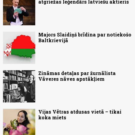
atgriežas leģendārs latviešu aktieris
Majors Slaidiņš brīdina par notiekošo
Baltkrievijā
Zināmas detaļas par žurnālista
Vāveres nāves apstākļiem
Vijas Vētras atdusas vietā – tikai
koka miets