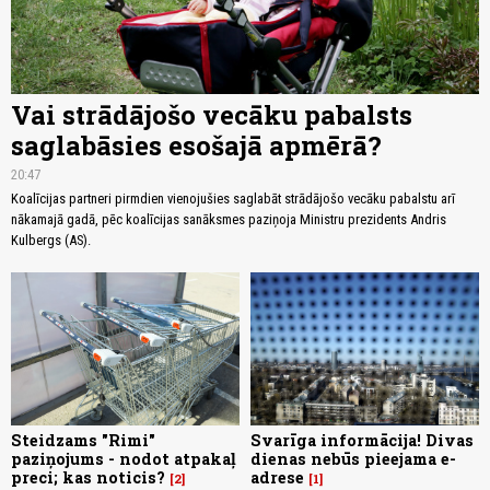
Vai strādājošo vecāku pabalsts
saglabāsies esošajā apmērā?
20:47
Koalīcijas partneri pirmdien vienojušies saglabāt strādājošo vecāku pabalstu arī
nākamajā gadā, pēc koalīcijas sanāksmes paziņoja Ministru prezidents Andris
Kulbergs (AS).
Steidzams "Rimi"
Svarīga informācija! Divas
paziņojums - nodot atpakaļ
dienas nebūs pieejama e-
preci; kas noticis?
adrese
2
1