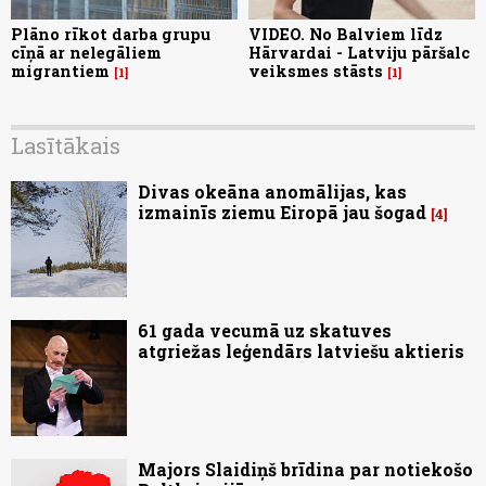
Plāno rīkot darba grupu
VIDEO. No Balviem līdz
cīņā ar nelegāliem
Hārvardai - Latviju pāršalc
migrantiem
veiksmes stāsts
1
1
Lasītākais
Divas okeāna anomālijas, kas
izmainīs ziemu Eiropā jau šogad
4
61 gada vecumā uz skatuves
atgriežas leģendārs latviešu aktieris
Majors Slaidiņš brīdina par notiekošo