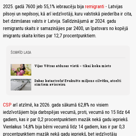
2025. gadā 7600 jeb 55,1% iebraucēju bija
remigranti
- Latvijas
pilsoņi un nepilsoņi, kā arī iedzīvotāji, kuru valstiskā piederība ir cita,
bet dzimšanas valsts ir Latvija. Salīdzinājumā ar 2024. gadu
remigrantu skaits ir samazinājies par 2400, un īpatsvars no kopējā
imigrantu skaita krities par 12,7 procentpunktiem.
ŠOBRĪD LASA
Vijas Vētras atdusas vietā – tikai koka miets
Dabas katastrofa! Evakuēts miljons cilvēku, atcelti
simtiem avioreisu
CSP
arī atzīmē, ka 2026. gada sākumā 62,8% no visiem
iedzīvotājiem bija darbspējas vecumā, proti, vecumā no 15 līdz 64
gadiem, kas ir par 0,2 procentpunktiem mazāk nekā gadu iepriekš.
Vienlaikus 14,8% bija bērni vecumā līdz 14 gadiem, kas ir par 0,3
procentpunktiem mazāk nekā gadu iepriekš, bet iedzīvotāju