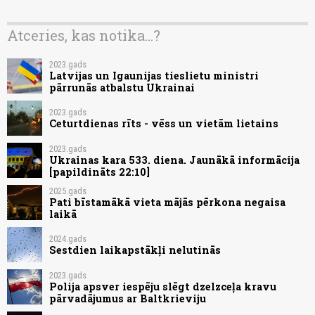
Atceries, kas notika...?
2023.gads
Latvijas un Igaunijas tieslietu ministri
pārrunās atbalstu Ukrainai
2023.gads
Ceturtdienas rīts - vēss un vietām lietains
2023.gads
Ukrainas kara 533. diena. Jaunākā informācija
[papildināts 22:10]
2025.gads
Pati bīstamākā vieta mājās pērkona negaisa
laikā
2024.gads
Sestdien laikapstākļi nelutinās
2023.gads
Polija apsver iespēju slēgt dzelzceļa kravu
pārvadājumus ar Baltkrieviju