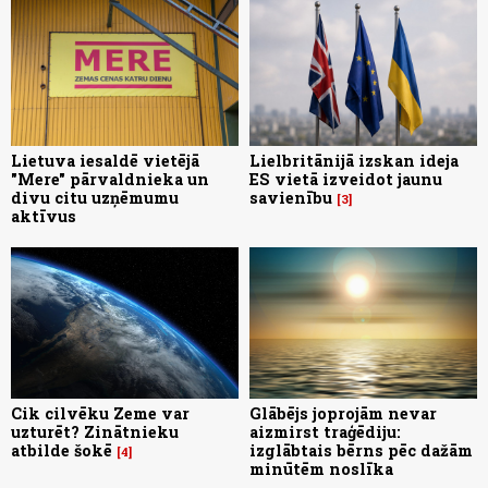
Lietuva iesaldē vietējā
Lielbritānijā izskan ideja
"Mere" pārvaldnieka un
ES vietā izveidot jaunu
divu citu uzņēmumu
savienību
3
aktīvus
Cik cilvēku Zeme var
Glābējs joprojām nevar
uzturēt? Zinātnieku
aizmirst traģēdiju:
atbilde šokē
izglābtais bērns pēc dažām
4
minūtēm noslīka