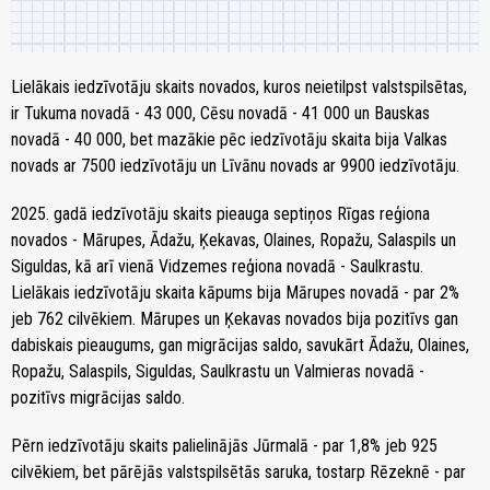
Lielākais iedzīvotāju skaits novados, kuros neietilpst valstspilsētas,
ir Tukuma novadā - 43 000, Cēsu novadā - 41 000 un Bauskas
novadā - 40 000, bet mazākie pēc iedzīvotāju skaita bija Valkas
novads ar 7500 iedzīvotāju un Līvānu novads ar 9900 iedzīvotāju.
2025. gadā iedzīvotāju skaits pieauga septiņos Rīgas reģiona
novados - Mārupes, Ādažu, Ķekavas, Olaines, Ropažu, Salaspils un
Siguldas, kā arī vienā Vidzemes reģiona novadā - Saulkrastu.
Lielākais iedzīvotāju skaita kāpums bija Mārupes novadā - par 2%
jeb 762 cilvēkiem. Mārupes un Ķekavas novados bija pozitīvs gan
dabiskais pieaugums, gan migrācijas saldo, savukārt Ādažu, Olaines,
Ropažu, Salaspils, Siguldas, Saulkrastu un Valmieras novadā -
pozitīvs migrācijas saldo.
Pērn iedzīvotāju skaits palielinājās Jūrmalā - par 1,8% jeb 925
cilvēkiem, bet pārējās valstspilsētās saruka, tostarp Rēzeknē - par