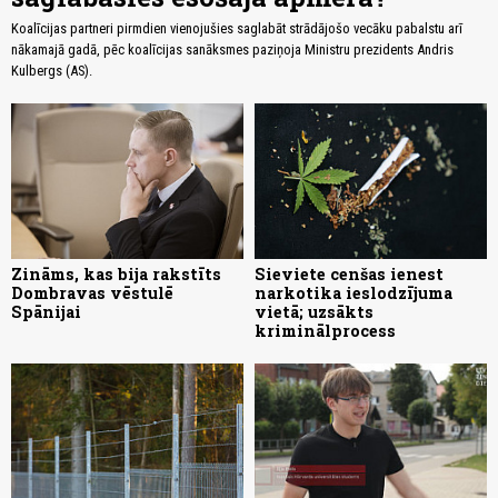
Koalīcijas partneri pirmdien vienojušies saglabāt strādājošo vecāku pabalstu arī
nākamajā gadā, pēc koalīcijas sanāksmes paziņoja Ministru prezidents Andris
Kulbergs (AS).
Zināms, kas bija rakstīts
Sieviete cenšas ienest
Dombravas vēstulē
narkotika ieslodzījuma
Spānijai
vietā; uzsākts
kriminālprocess