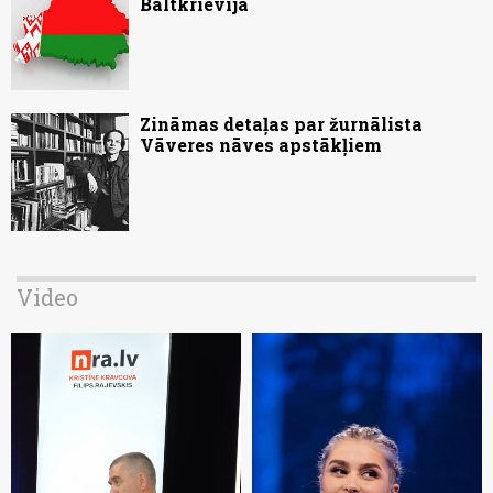
Baltkrievijā
Zināmas detaļas par žurnālista
Vāveres nāves apstākļiem
Video