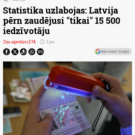
Statistika uzlabojas: Latvija
pērn zaudējusi "tikai" 15 500
iedzīvotāju
schedule
Ziņu aģentūra LETA
2.jun
Seko mums Google