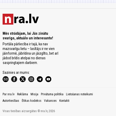
Mēs strādājam, lai Jūs zinātu
svarīgo, aktuālo un interesanto!
Portāla pārliecība ir tajā, ka nav
mazsvarīgu lietu – lasītājs ir ne vien
jāinformē, jābrīdina un jāizglīto, bet arī
jādod brīdis atelpai no dienas
saspringtajiem darbiem.
Sazinies ar mums:
Par nra.lv
Reklāma
Misija
Privātuma politika
Lietošanas noteikumi
Autortiesības
Ētikas kodekss
Vakances
Kontakti
Visas tiesības aizsargātas © nra.lv, 2026