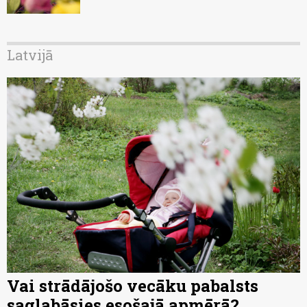
Latvijā
Vai strādājošo vecāku pabalsts
saglabāsies esošajā apmērā?