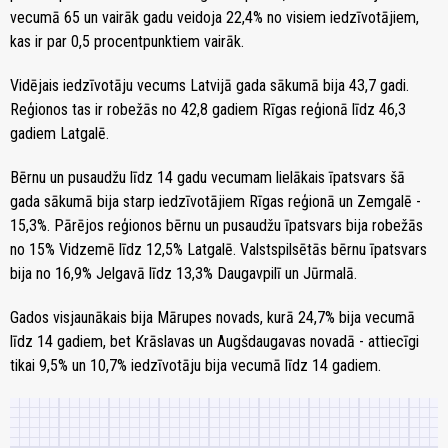
vecumā 65 un vairāk gadu veidoja 22,4% no visiem iedzīvotājiem,
kas ir par 0,5 procentpunktiem vairāk.
Vidējais iedzīvotāju vecums Latvijā gada sākumā bija 43,7 gadi.
Reģionos tas ir robežās no 42,8 gadiem Rīgas reģionā līdz 46,3
gadiem Latgalē.
Bērnu un pusaudžu līdz 14 gadu vecumam lielākais īpatsvars šā
gada sākumā bija starp iedzīvotājiem Rīgas reģionā un Zemgalē -
15,3%. Pārējos reģionos bērnu un pusaudžu īpatsvars bija robežās
no 15% Vidzemē līdz 12,5% Latgalē. Valstspilsētās bērnu īpatsvars
bija no 16,9% Jelgavā līdz 13,3% Daugavpilī un Jūrmalā.
Gados visjaunākais bija Mārupes novads, kurā 24,7% bija vecumā
līdz 14 gadiem, bet Krāslavas un Augšdaugavas novadā - attiecīgi
tikai 9,5% un 10,7% iedzīvotāju bija vecumā līdz 14 gadiem.