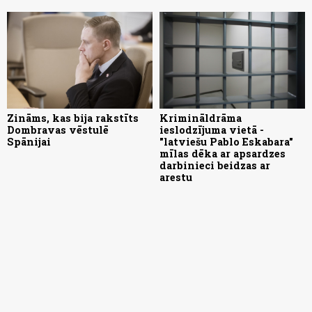
Zināms, kas bija rakstīts
Krimināldrāma
Dombravas vēstulē
ieslodzījuma vietā -
Spānijai
"latviešu Pablo Eskabara"
mīlas dēka ar apsardzes
darbinieci beidzas ar
arestu