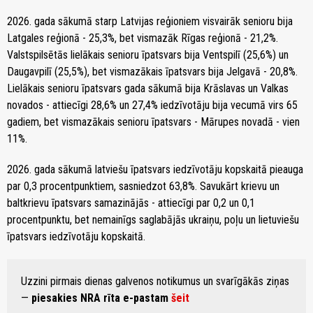
2026. gada sākumā starp Latvijas reģioniem visvairāk senioru bija
Latgales reģionā - 25,3%, bet vismazāk Rīgas reģionā - 21,2%.
Valstspilsētās lielākais senioru īpatsvars bija Ventspilī (25,6%) un
Daugavpilī (25,5%), bet vismazākais īpatsvars bija Jelgavā - 20,8%.
Lielākais senioru īpatsvars gada sākumā bija Krāslavas un Valkas
novados - attiecīgi 28,6% un 27,4% iedzīvotāju bija vecumā virs 65
gadiem, bet vismazākais senioru īpatsvars - Mārupes novadā - vien
11%.
2026. gada sākumā latviešu īpatsvars iedzīvotāju kopskaitā pieauga
par 0,3 procentpunktiem, sasniedzot 63,8%. Savukārt krievu un
baltkrievu īpatsvars samazinājās - attiecīgi par 0,2 un 0,1
procentpunktu, bet nemainīgs saglabājās ukraiņu, poļu un lietuviešu
īpatsvars iedzīvotāju kopskaitā.
Uzzini pirmais dienas galvenos notikumus un svarīgākās ziņas
—
piesakies NRA rīta e-pastam
šeit