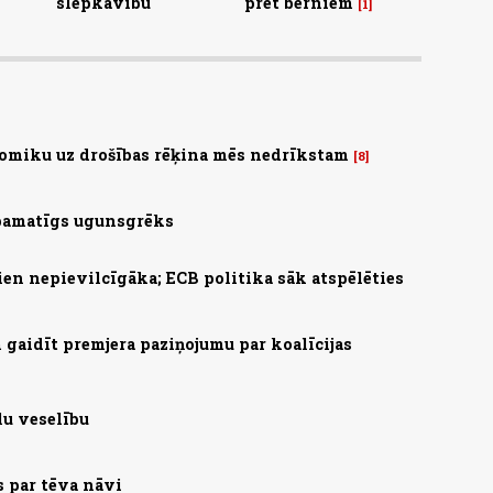
slepkavību
pret bērniem
1
omiku uz drošības rēķina mēs nedrīkstam
8
 pamatīgs ugunsgrēks
ien nepievilcīgāka; ECB politika sāk atspēlēties
gaidīt premjera paziņojumu par koalīcijas
lu veselību
s par tēva nāvi