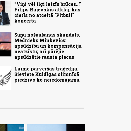
“Viņi vēl ilgi laizīs brūces...”
Filips Rajevskis atklāj, kas
cietīs no atceltā "Pitbull"
koncerta
Suņu nošaušanas skandāls.
Mednieks Minkevičs:
apsūdzību un kompensāciju
neatzīstu; arī pārējie
apsūdzētie rausta plecus
Laime pārvēršas traģēdijā.
Sieviete Kuldīgas slimnīcā
piedzīvo ko neiedomājamu