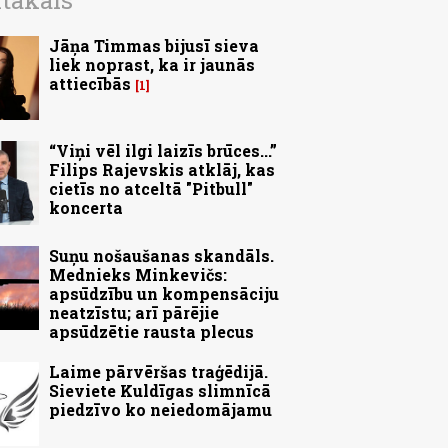
ītākais
Jāņa Timmas bijusī sieva
liek noprast, ka ir jaunās
attiecībās
1
“Viņi vēl ilgi laizīs brūces...”
Filips Rajevskis atklāj, kas
cietīs no atceltā "Pitbull"
koncerta
Suņu nošaušanas skandāls.
Mednieks Minkevičs:
apsūdzību un kompensāciju
neatzīstu; arī pārējie
apsūdzētie rausta plecus
Laime pārvēršas traģēdijā.
Sieviete Kuldīgas slimnīcā
piedzīvo ko neiedomājamu