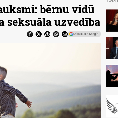
Las
rauksmi: bērnu vidū
ša seksuāla uzvedība
Seko mums Google