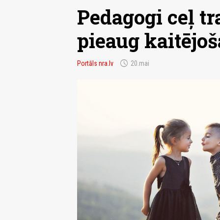
Pedagogi ceļ t
pieaug kaitējo
schedule
Portāls nra.lv
20.mai