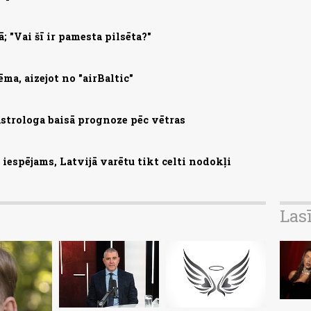
; "Vai šī ir pamesta pilsēta?"
ma, aizejot no "airBaltic"
astrologa baisā prognoze pēc vētras
iespējams, Latvijā varētu tikt celti nodokļi
Las