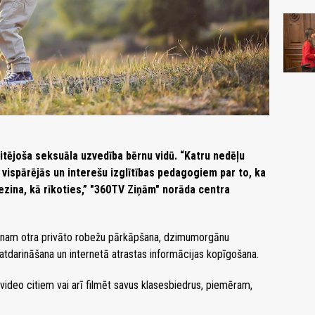
aitējoša seksuāla uzvedība bērnu vidū. “Katru nedēļu
vispārējās un interešu izglītības pedagogiem par to, ka
ezina, kā rīkoties,” "360TV Ziņām" norāda centra
ienam otra privāto robežu pārkāpšana, dzimumorgānu
darināšana un internetā atrastas informācijas kopīgošana.
video citiem vai arī filmēt savus klasesbiedrus, piemēram,