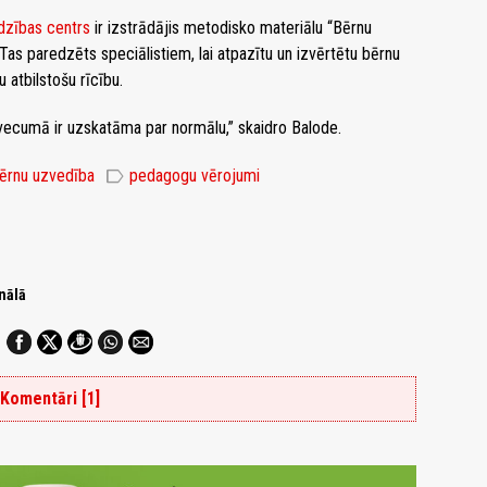
dzības centrs
ir izstrādājis metodisko materiālu “Bērnu
as paredzēts speciālistiem, lai atpazītu un izvērtētu bērnu
 atbilstošu rīcību.
 vecumā ir uzskatāma par normālu,” skaidro Balode.
label
ērnu uzvedība
pedagogu vērojumi
nālā
Komentāri [1]