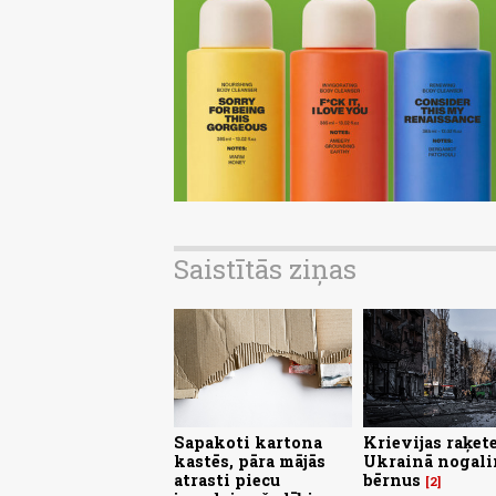
Saistītās ziņas
Sapakoti kartona
Krievijas raķet
kastēs, pāra mājās
Ukrainā nogali
atrasti piecu
bērnus
2