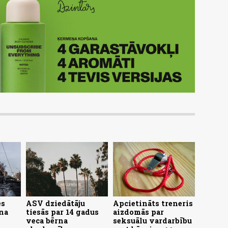
es
ASV dziedātāju
Apcietināts treneris
na
tiesās par 14 gadus
aizdomās par
veca bērna
seksuālu vardarbību