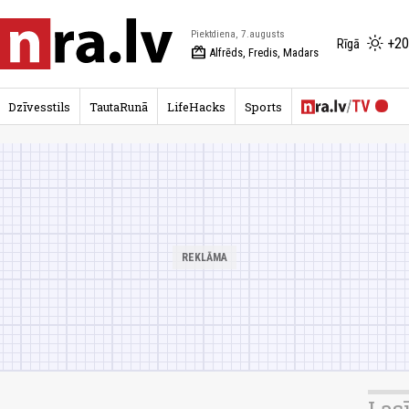
Piektdiena, 7.augusts
+20
Rīgā
redeem
Alfrēds, Fredis, Madars
Dzīvesstils
TautaRunā
LifeHacks
Sports