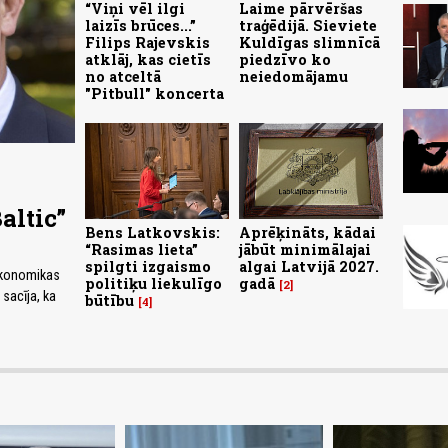
“Viņi vēl ilgi
Laime pārvēršas
laizīs brūces...”
traģēdijā. Sieviete
Filips Rajevskis
Kuldīgas slimnīcā
atklāj, kas cietīs
piedzīvo ko
no atceltā
neiedomājamu
"Pitbull" koncerta
altic”
Bens Latkovskis:
Aprēķināts, kādai
“Rasimas lieta”
jābūt minimālajai
spilgti izgaismo
algai Latvijā 2027.
 Ekonomikas
politiķu liekulīgo
gadā
2
 sacīja, ka
būtību
4