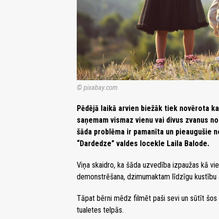
© pixabay.com
Pēdējā laikā arvien biežāk tiek novērota k
saņemam vismaz vienu vai divus zvanus no 
šāda problēma ir pamanīta un pieaugušie n
“Dardedze” valdes locekle Laila Balode.
Viņa skaidro, ka šāda uzvedība izpaužas kā v
demonstrēšana, dzimumaktam līdzīgu kustību at
Tāpat bērni mēdz filmēt paši sevi un sūtīt šos 
tualetes telpās.