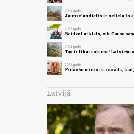
2023.gads
Jaunzēlandietis ir nelielā šokā
2025.gads
Beidzot atklāts, cik Gauss saņē
2024.gads
Tas ir tikai sākums! Latviešu 
2023.gads
Finanšu ministrs norāda, kad, 
Latvijā