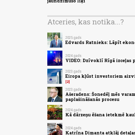
jaundzimušo līķi
Atceries, kas notika...?
2025.gads
Edvards Ratnieks: Lāpīt ekon
2024.gads
VIDEO: Dzīvoklī Rīgā izceļas
2023.gads
Eiropa kļūst investoriem aizv
2
2023.gads
Ašeradens: Šonedēļ mēs varam 
paplašināšanās procesu
2024.gads
Kā dārzeņu ēšana ietekmē kau
2024.gads
Katrīna Dimanta atklāj detaļa