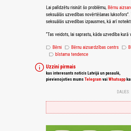
Lai palīdzētu risināt šo problēmu,
Bērnu aizsar
seksuālās uzvedības novērtēšanas luksofors”. T
seksuālās uzvedības izpausmes, kā arī noteiktu
“Tas veidots, lai saprastu, kāda uzvedība kurā
label
label
label
Bērni
Bērnu aizsardzības centrs
B
label
bīstama tendence
info
Uzzini pirmais
kas interesants noticis Latvijā un pasaulē,
pievienojoties mums
Telegram
vai
Whatsapp
ka
DALIES: