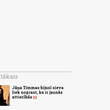
ītākais
Jāņa Timmas bijusī sieva
liek noprast, ka ir jaunās
attiecībās
1