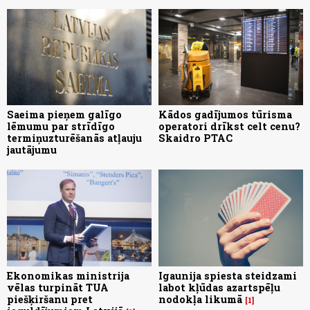
Saeima pieņem galīgo
Kādos gadījumos tūrisma
lēmumu par strīdīgo
operatori drīkst celt cenu?
termiņuzturēšanās atļauju
Skaidro PTAC
jautājumu
Ekonomikas ministrija
Igaunija spiesta steidzami
vēlas turpināt TUA
labot kļūdas azartspēļu
piešķiršanu pret
nodokļa likumā
1