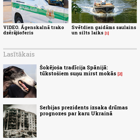
VIDEO. Āgenskalnā trako
Svētdien gaidāms saulains
dzērājšoferis
un silts laiks
1
Lasītākais
Šokējoša tradīcija Spānijā:
tūkstošiem suņu mirst mokās
2
Serbijas prezidents izsaka drūmas
prognozes par karu Ukrainā