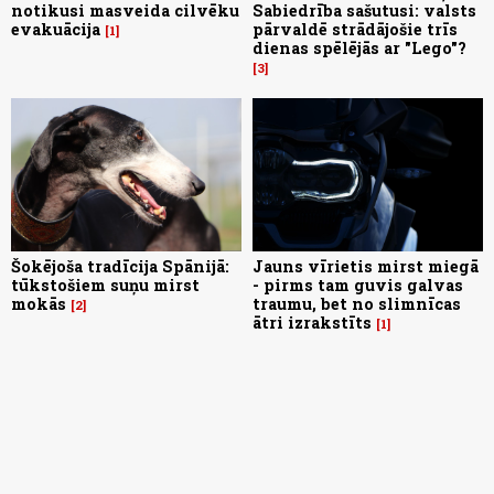
notikusi masveida cilvēku
Sabiedrība sašutusi: valsts
evakuācija
pārvaldē strādājošie trīs
1
dienas spēlējās ar "Lego"?
3
Šokējoša tradīcija Spānijā:
Jauns vīrietis mirst miegā
tūkstošiem suņu mirst
- pirms tam guvis galvas
mokās
traumu, bet no slimnīcas
2
ātri izrakstīts
1