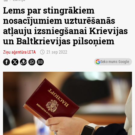
Lems par stingrākiem
nosacījumiem uzturēšanās
atļauju izsniegšanai Krievijas
un Baltkrievijas pilsoņiem
schedule
Ziņu aģentūra LETA
21.sep 2022
Seko mums Google