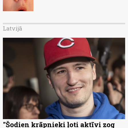
Latvijā
"Šodien krāpnieki ļoti aktīvi zog