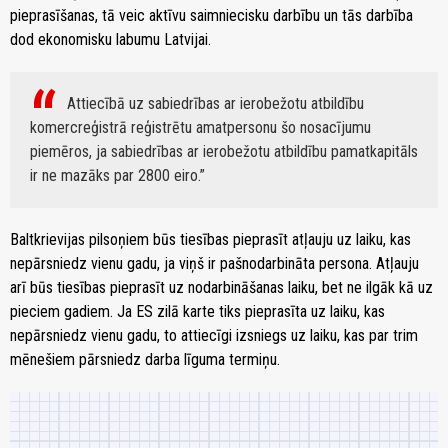
pieprasīšanas, tā veic aktīvu saimniecisku darbību un tās darbība
dod ekonomisku labumu Latvijai.
Attiecībā uz sabiedrības ar ierobežotu atbildību
komercreģistrā reģistrētu amatpersonu šo nosacījumu
piemēros, ja sabiedrības ar ierobežotu atbildību pamatkapitāls
ir ne mazāks par 2800 eiro.
Baltkrievijas pilsoņiem būs tiesības pieprasīt atļauju uz laiku, kas
nepārsniedz vienu gadu, ja viņš ir pašnodarbināta persona. Atļauju
arī būs tiesības pieprasīt uz nodarbināšanas laiku, bet ne ilgāk kā uz
pieciem gadiem. Ja ES zilā karte tiks pieprasīta uz laiku, kas
nepārsniedz vienu gadu, to attiecīgi izsniegs uz laiku, kas par trim
mēnešiem pārsniedz darba līguma termiņu.