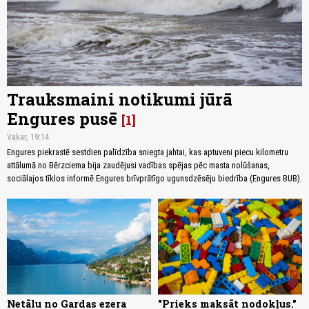
Trauksmaini notikumi jūrā
Engures pusē
1
Vakar, 19:14
Engures piekrastē sestdien palīdzība sniegta jahtai, kas aptuveni piecu kilometru
attālumā no Bērzciema bija zaudējusi vadības spējas pēc masta nolūšanas,
sociālajos tīklos informē Engures brīvprātīgo ugunsdzēsēju biedrība (Engures BUB).
Netālu no Gardas ezera
"Prieks maksāt nodokļus."