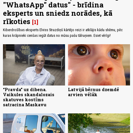
"WhatsApp" datus" - brīdina
eksperts un sniedz norādes, kā
rīkoties
1
Kiberdrošības eksperts Elviss Strazdiņš kārtējo reizi ir atklājis kādu shēmu, pēc
kuras krāpnieki cenšas iegūt datus no mūsu pašu tālruņiem. Esiet vērīgi!
“Pravda” uz dibena.
Latvijā bērnus dzemdē
Vaikules skandalozais
arvien vēlāk
skatuves kostīms
satracina Maskavu