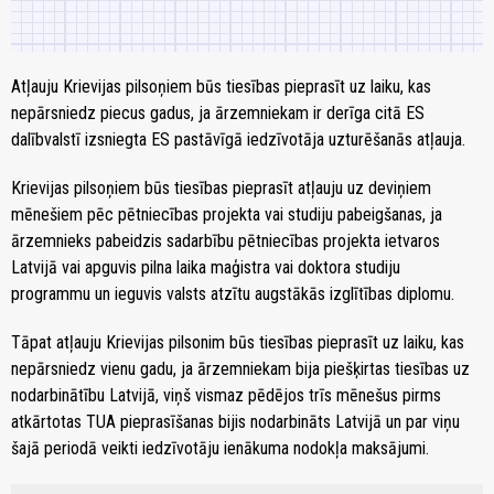
Atļauju Krievijas pilsoņiem būs tiesības pieprasīt uz laiku, kas
nepārsniedz piecus gadus, ja ārzemniekam ir derīga citā ES
dalībvalstī izsniegta ES pastāvīgā iedzīvotāja uzturēšanās atļauja.
Krievijas pilsoņiem būs tiesības pieprasīt atļauju uz deviņiem
mēnešiem pēc pētniecības projekta vai studiju pabeigšanas, ja
ārzemnieks pabeidzis sadarbību pētniecības projekta ietvaros
Latvijā vai apguvis pilna laika maģistra vai doktora studiju
programmu un ieguvis valsts atzītu augstākās izglītības diplomu.
Tāpat atļauju Krievijas pilsonim būs tiesības pieprasīt uz laiku, kas
nepārsniedz vienu gadu, ja ārzemniekam bija piešķirtas tiesības uz
nodarbinātību Latvijā, viņš vismaz pēdējos trīs mēnešus pirms
atkārtotas TUA pieprasīšanas bijis nodarbināts Latvijā un par viņu
šajā periodā veikti iedzīvotāju ienākuma nodokļa maksājumi.