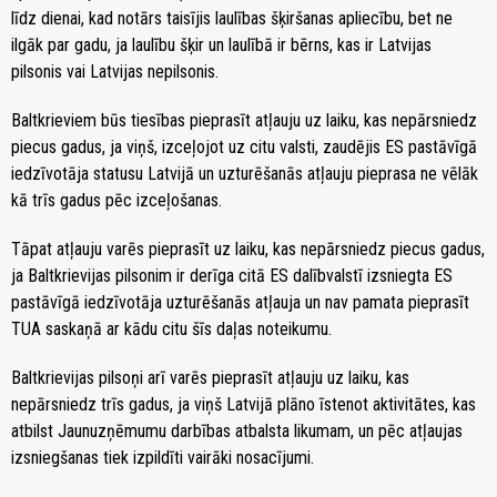
līdz dienai, kad notārs taisījis laulības šķiršanas apliecību, bet ne
ilgāk par gadu, ja laulību šķir un laulībā ir bērns, kas ir Latvijas
pilsonis vai Latvijas nepilsonis.
Baltkrieviem būs tiesības pieprasīt atļauju uz laiku, kas nepārsniedz
piecus gadus, ja viņš, izceļojot uz citu valsti, zaudējis ES pastāvīgā
iedzīvotāja statusu Latvijā un uzturēšanās atļauju pieprasa ne vēlāk
kā trīs gadus pēc izceļošanas.
Tāpat atļauju varēs pieprasīt uz laiku, kas nepārsniedz piecus gadus,
ja Baltkrievijas pilsonim ir derīga citā ES dalībvalstī izsniegta ES
pastāvīgā iedzīvotāja uzturēšanās atļauja un nav pamata pieprasīt
TUA saskaņā ar kādu citu šīs daļas noteikumu.
Baltkrievijas pilsoņi arī varēs pieprasīt atļauju uz laiku, kas
nepārsniedz trīs gadus, ja viņš Latvijā plāno īstenot aktivitātes, kas
atbilst Jaunuzņēmumu darbības atbalsta likumam, un pēc atļaujas
izsniegšanas tiek izpildīti vairāki nosacījumi.