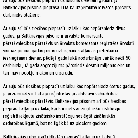
Atļauju būs tiesības pieprasīt uz laiku līdz vienam gadam, ja
Baltkrievijas pilsonis pieprasa TUA kā uzņēmuma ietvaros pārcelts
darbinieks stažieris.
Atļauju arī būs tiesības pieprasīt uz laiku, kas nepārsniedz divus
gadus, ja Baltkrievijas pilsonis ir ārvalsts komersanta
pārstāvniecības pārstāvis un ārvalsts komersants reģistrēts ārvalstī
vismaz piecus gadus pirms uzturēšanās atļaujas pieteikuma
iesniegšanas dienas, pēdējā gada laikā nodarbinājis vairāk nekā 50
darbinieku, tā gada apgrozījums pārsniedz desmit miljonus eiro un
tam nav nodokļu maksājumu parādu.
Atļauju būs tiesības pieprasīt uz laiku, kas nepārsniedz četrus gadus,
ja ārzemnieks ir Latvijā reģistrētas ārvalsts aviosabiedrības
pārstāvniecības pārstāvis. Baltkrievijas pilsonim arī būs tiesības
pieprasīt atļauju uz laiku, kāds minēts ar zinātnisko institūciju
reģistrā iekļautu zinātnisko institūciju noslēgtā zinātniskās
sadarbības līgumā, bet ne ilgāk kā uz pieciem gadiem.
Baltkrievijas pilsoņi arī drīkstēs pieprasīt atļauju uz Latvijā