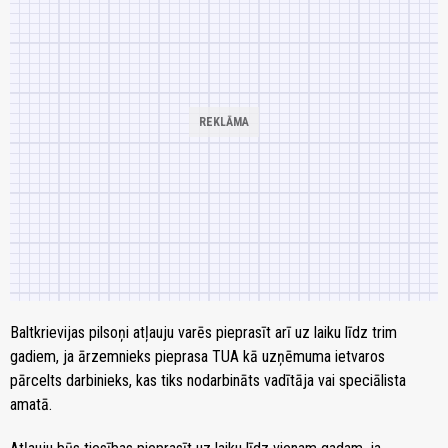
Baltkrievijas pilsoņi atļauju varēs pieprasīt arī uz laiku līdz trim
gadiem, ja ārzemnieks pieprasa TUA kā uzņēmuma ietvaros
pārcelts darbinieks, kas tiks nodarbināts vadītāja vai speciālista
amatā.