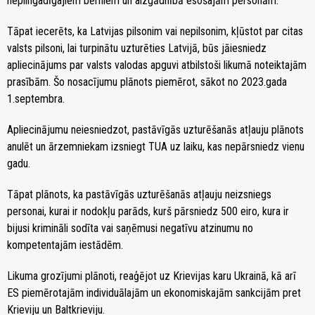
nepilngadīgajiem bērniem un aizgādnībā esošajām personām.
Tāpat iecerēts, ka Latvijas pilsonim vai nepilsonim, kļūstot par citas
valsts pilsoni, lai turpinātu uzturēties Latvijā, būs jāiesniedz
apliecinājums par valsts valodas apguvi atbilstoši likumā noteiktajām
prasībām. Šo nosacījumu plānots piemērot, sākot no 2023.gada
1.septembra.
Apliecinājumu neiesniedzot, pastāvīgās uzturēšanās atļauju plānots
anulēt un ārzemniekam izsniegt TUA uz laiku, kas nepārsniedz vienu
gadu.
Tāpat plānots, ka pastāvīgās uzturēšanās atļauju neizsniegs
personai, kurai ir nodokļu parāds, kurš pārsniedz 500 eiro, kura ir
bijusi krimināli sodīta vai saņēmusi negatīvu atzinumu no
kompetentajām iestādēm.
Likuma grozījumi plānoti, reaģējot uz Krievijas karu Ukrainā, kā arī
ES piemērotajām individuālajām un ekonomiskajām sankcijām pret
Krieviju un Baltkrieviju.