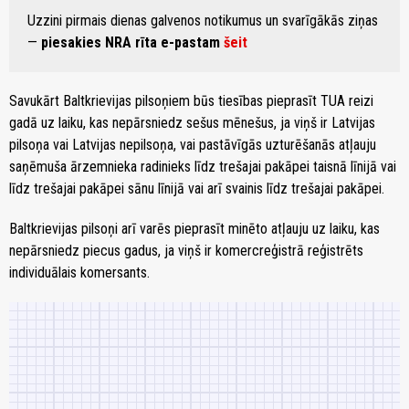
Uzzini pirmais dienas galvenos notikumus un svarīgākās ziņas
—
piesakies NRA rīta e-pastam
šeit
Savukārt Baltkrievijas pilsoņiem būs tiesības pieprasīt TUA reizi
gadā uz laiku, kas nepārsniedz sešus mēnešus, ja viņš ir Latvijas
pilsoņa vai Latvijas nepilsoņa, vai pastāvīgās uzturēšanās atļauju
saņēmuša ārzemnieka radinieks līdz trešajai pakāpei taisnā līnijā vai
līdz trešajai pakāpei sānu līnijā vai arī svainis līdz trešajai pakāpei.
Baltkrievijas pilsoņi arī varēs pieprasīt minēto atļauju uz laiku, kas
nepārsniedz piecus gadus, ja viņš ir komercreģistrā reģistrēts
individuālais komersants.