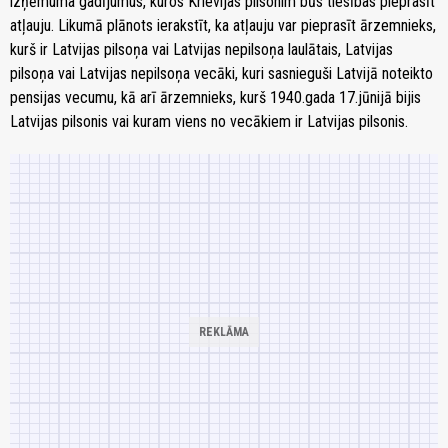
izņēmuma gadījumus, kuros Krievijas pilsonim būs tiesības pieprasīt
atļauju. Likumā plānots ierakstīt, ka atļauju var pieprasīt ārzemnieks,
kurš ir Latvijas pilsoņa vai Latvijas nepilsoņa laulātais, Latvijas
pilsoņa vai Latvijas nepilsoņa vecāki, kuri sasnieguši Latvijā noteikto
pensijas vecumu, kā arī ārzemnieks, kurš 1940.gada 17.jūnijā bijis
Latvijas pilsonis vai kuram viens no vecākiem ir Latvijas pilsonis.