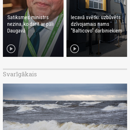
Satiksmes ministrs
Iecavā svētki: uzbūvēts
nezina, ko darīt ar pāli
dzīvojamais nams
Daugavā
"Balticovo" darbiniekiem
play_circle
play_circle
Svarīgākais