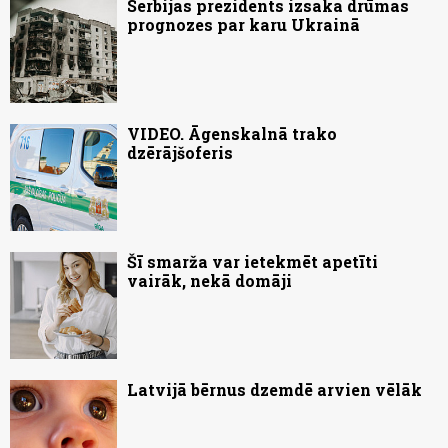
Serbijas prezidents izsaka drūmas
prognozes par karu Ukrainā
VIDEO. Āgenskalnā trako
dzērājšoferis
Šī smarža var ietekmēt apetīti
vairāk, nekā domāji
Latvijā bērnus dzemdē arvien vēlāk