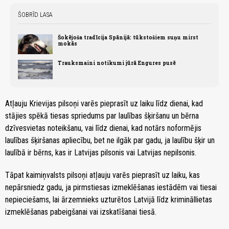
ŠOBRĪD LASA
Šokējoša tradīcija Spānijā: tūkstošiem suņu mirst
mokās
Trauksmaini notikumi jūrā Engures pusē
Atļauju Krievijas pilsoņi varēs pieprasīt uz laiku līdz dienai, kad
stājies spēkā tiesas spriedums par laulības šķiršanu un bērna
dzīvesvietas noteikšanu, vai līdz dienai, kad notārs noformējis
laulības šķiršanas apliecību, bet ne ilgāk par gadu, ja laulību šķir un
laulībā ir bērns, kas ir Latvijas pilsonis vai Latvijas nepilsonis.
Tāpat kaimiņvalsts pilsoņi atļauju varēs pieprasīt uz laiku, kas
nepārsniedz gadu, ja pirmstiesas izmeklēšanas iestādēm vai tiesai
nepieciešams, lai ārzemnieks uzturētos Latvijā līdz krimināllietas
izmeklēšanas pabeigšanai vai izskatīšanai tiesā.