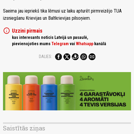
Saeima jau iepriekš tika lēmusi uz laiku apturēt pirmreizējo TUA
izsniegšanu Krievijas un Baltkrievijas pilsoņiem.
info
Uzzini pirmais
kas interesants noticis Latvijā un pasaulē,
pievienojoties mums
Telegram
vai
Whatsapp
kanālā
DALIES:
Saistītās ziņas