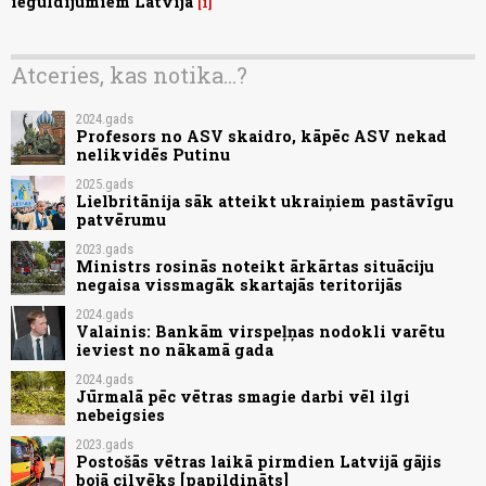
ieguldījumiem Latvijā
1
Atceries, kas notika...?
2024.gads
Profesors no ASV skaidro, kāpēc ASV nekad
nelikvidēs Putinu
2025.gads
Lielbritānija sāk atteikt ukraiņiem pastāvīgu
patvērumu
2023.gads
Ministrs rosinās noteikt ārkārtas situāciju
negaisa vissmagāk skartajās teritorijās
2024.gads
Valainis: Bankām virspeļņas nodokli varētu
ieviest no nākamā gada
2024.gads
Jūrmalā pēc vētras smagie darbi vēl ilgi
nebeigsies
2023.gads
Postošās vētras laikā pirmdien Latvijā gājis
bojā cilvēks [papildināts]