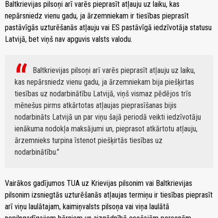
Baltkrievijas pilsoņi arī varēs pieprasīt atļauju uz laiku, kas
nepārsniedz vienu gadu, ja ārzemniekam ir tiesības pieprasīt
pastāvīgās uzturēšanās atļauju vai ES pastāvīgā iedzīvotāja statusu
Latvijā, bet viņš nav apguvis valsts valodu.
Baltkrievijas pilsoņi arī varēs pieprasīt atļauju uz laiku,
kas nepārsniedz vienu gadu, ja ārzemniekam bija piešķirtas
tiesības uz nodarbinātību Latvijā, viņš vismaz pēdējos trīs
mēnešus pirms atkārtotas atļaujas pieprasīšanas bijis
nodarbināts Latvijā un par viņu šajā periodā veikti iedzīvotāju
ienākuma nodokļa maksājumi un, pieprasot atkārtotu atļauju,
ārzemnieks turpina īstenot piešķirtās tiesības uz
nodarbinātību.
Vairākos gadījumos TUA uz Krievijas pilsonim vai Baltkrievijas
pilsonim izsniegtās uzturēšanās atļaujas termiņu ir tiesības pieprasīt
arī viņu laulātajam, kaimiņvalsts pilsoņa vai viņa laulātā