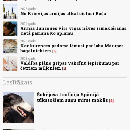
2025.gads
No Krievijas armijas atkal cietusi Buča
2024.gads
Annas Jansones vīrs viņas nāves izmeklēšanas
lietā pamana ko aplamu
2025.gads
Konkurences padome lēmusi par labu Mārupes
bagātniekiem
6
2023.gads
Valdība plāno gripas vakcīnu iepirkumu par
četriem miljoniem
1
Lasītākais
Šokējoša tradīcija Spānijā:
tūkstošiem suņu mirst mokās
2