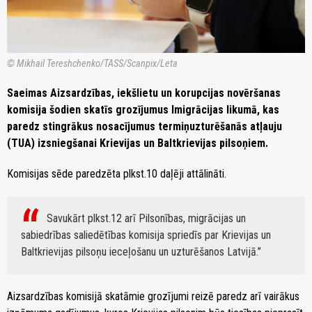
© Mikhail Tereshchenko/TASS/Scanpix/Leta
Saeimas Aizsardzības, iekšlietu un korupcijas novēršanas
komisija šodien skatīs grozījumus Imigrācijas likumā, kas
paredz stingrākus nosacījumus termiņuzturēšanās atļauju
(TUA) izsniegšanai Krievijas un Baltkrievijas pilsoņiem.
Komisijas sēde paredzēta plkst.10 daļēji attālināti.
Savukārt plkst.12 arī Pilsonības, migrācijas un
sabiedrības saliedētības komisija spriedīs par Krievijas un
Baltkrievijas pilsoņu ieceļošanu un uzturēšanos Latvijā.
Aizsardzības komisijā skatāmie grozījumi reizē paredz arī vairākus