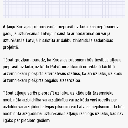
Atļauju Krievijas pilsonis varēs pieprasīt uz laiku, kas nepārsniedz
gadu, ja uzturēšanās Latvijā ir saistīta ar nodarbinātību vai ja
uzturēšanās Latvijā ir saistīta ar dalību zinātniskās sadarbības
projektā.
Tāpat grozījumi paredz, ka Krievijas pilsoņiem būs tiesības atļauju
pieprasīt uz laiku, uz kādu Patvēruma likumā noteiktajā kārtībā
ārzemniekam piešķirts alternatīvais statuss, kā arī uz laiku, uz kādu
ārzemniekam piešķirta pagaidu aizsardzība.
Tāpat atļauju varēs pieprasīt uz laiku, uz kādu pār ārzemnieku
nodibināta aizbildnība vai aizgādnība vai uz kādu viņš iecelts par
aizbildni vai aizgādni Latvijas pilsonim vai Latvijas nepilsonim. Ja būs
nodibināta aizgādnība, uzturēšanās atļauju izsniegs uz laiku, kas nav
ilgāks par pieciem gadiem.