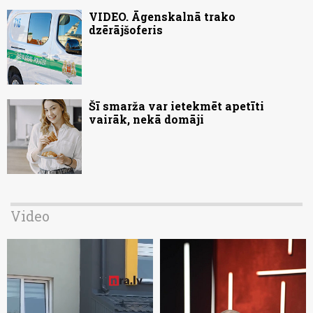
VIDEO. Āgenskalnā trako
dzērājšoferis
Šī smarža var ietekmēt apetīti
vairāk, nekā domāji
Video