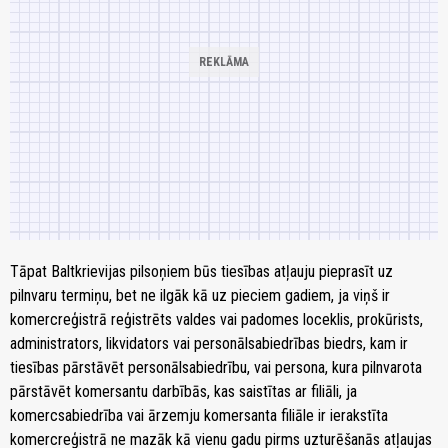
Tāpat Baltkrievijas pilsoņiem būs tiesības atļauju pieprasīt uz
pilnvaru termiņu, bet ne ilgāk kā uz pieciem gadiem, ja viņš ir
komercreģistrā reģistrēts valdes vai padomes loceklis, prokūrists,
administrators, likvidators vai personālsabiedrības biedrs, kam ir
tiesības pārstāvēt personālsabiedrību, vai persona, kura pilnvarota
pārstāvēt komersantu darbībās, kas saistītas ar filiāli, ja
komercsabiedrība vai ārzemju komersanta filiāle ir ierakstīta
komercreģistrā ne mazāk kā vienu gadu pirms uzturēšanās atļaujas