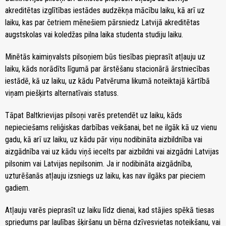
akreditētas izglītības iestādes audzēkņa mācību laiku, kā arī uz
laiku, kas par četriem mēnešiem pārsniedz Latvijā akreditētas
augstskolas vai koledžas pilna laika studenta studiju laiku.
Minētās kaimiņvalsts pilsoņiem būs tiesības pieprasīt atļauju uz
laiku, kāds norādīts līgumā par ārstēšanu stacionārā ārstniecības
iestādē, kā uz laiku, uz kādu Patvēruma likumā noteiktajā kārtībā
viņam piešķirts alternatīvais statuss.
Tāpat Baltkrievijas pilsoņi varēs pretendēt uz laiku, kāds
nepieciešams reliģiskas darbības veikšanai, bet ne ilgāk kā uz vienu
gadu, kā arī uz laiku, uz kādu pār viņu nodibināta aizbildnība vai
aizgādnība vai uz kādu viņš iecelts par aizbildni vai aizgādni Latvijas
pilsonim vai Latvijas nepilsonim. Ja ir nodibināta aizgādnība,
uzturēšanās atļauju izsniegs uz laiku, kas nav ilgāks par pieciem
gadiem.
Atļauju varēs pieprasīt uz laiku līdz dienai, kad stājies spēkā tiesas
spriedums par laulības šķiršanu un bērna dzīvesvietas noteikšanu, vai