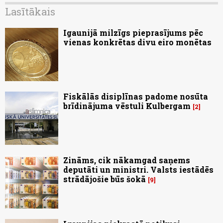
Lasītākais
Igaunijā milzīgs pieprasījums pēc
vienas konkrētas divu eiro monētas
Fiskālās disiplīnas padome nosūta
brīdinājuma vēstuli Kulbergam
2
Zināms, cik nākamgad saņems
deputāti un ministri. Valsts iestādēs
strādājošie būs šokā
9