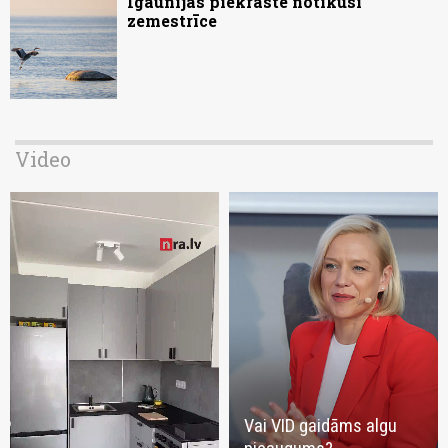
Igaunijas piekrastē notikusi
zemestrīce
Video
Vai VID gaidāms algu