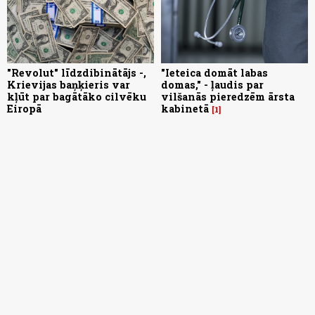
"Revolut" līdzdibinātājs -,
"Ieteica domāt labas
Krievijas baņķieris var
domas," - ļaudis par
kļūt par bagātāko cilvēku
vilšanās pieredzēm ārsta
Eiropā
kabinetā
1