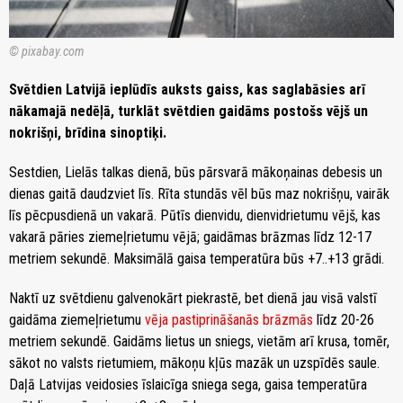
© pixabay.com
Svētdien Latvijā ieplūdīs auksts gaiss, kas saglabāsies arī
nākamajā nedēļā, turklāt svētdien gaidāms postošs vējš un
nokrišņi, brīdina sinoptiķi.
Sestdien, Lielās talkas dienā, būs pārsvarā mākoņainas debesis un
dienas gaitā daudzviet līs. Rīta stundās vēl būs maz nokrišņu, vairāk
līs pēcpusdienā un vakarā. Pūtīs dienvidu, dienvidrietumu vējš, kas
vakarā pāries ziemeļrietumu vējā; gaidāmas brāzmas līdz 12-17
metriem sekundē. Maksimālā gaisa temperatūra būs +7..+13 grādi.
Naktī uz svētdienu galvenokārt piekrastē, bet dienā jau visā valstī
gaidāma ziemeļrietumu
vēja pastiprināšanās brāzmās
līdz 20-26
metriem sekundē. Gaidāms lietus un sniegs, vietām arī krusa, tomēr,
sākot no valsts rietumiem, mākoņu kļūs mazāk un uzspīdēs saule.
Daļā Latvijas veidosies īslaicīga sniega sega, gaisa temperatūra