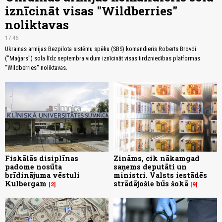
iznīcināt visas "Wildberries"
noliktavas
17:46
Ukrainas armijas Bezpilota sistēmu spēku (SBS) komandieris Roberts Brovdi
("Maģars") sola līdz septembra vidum iznīcināt visas tirdzniecības platformas
"Wildberries" noliktavas.
Fiskālās disiplīnas
Zināms, cik nākamgad
padome nosūta
saņems deputāti un
brīdinājuma vēstuli
ministri. Valsts iestādēs
Kulbergam
strādājošie būs šokā
2
9