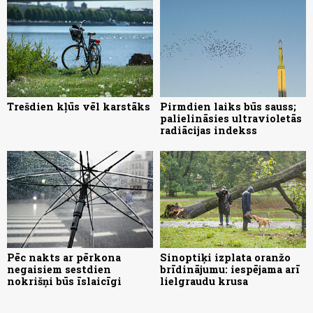
Trešdien kļūs vēl karstāks
Pirmdien laiks būs sauss;
palielināsies ultravioletās
radiācijas indekss
Pēc nakts ar pērkona
Sinoptiķi izplata oranžo
negaisiem sestdien
brīdinājumu: iespējama arī
nokrišņi būs īslaicīgi
lielgraudu krusa