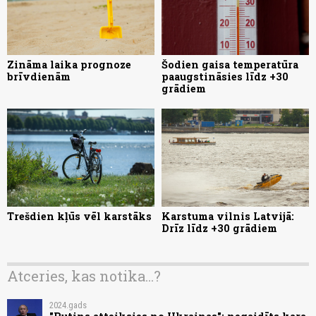
Zināma laika prognoze
Šodien gaisa temperatūra
brīvdienām
paaugstināsies līdz +30
grādiem
Trešdien kļūs vēl karstāks
Karstuma vilnis Latvijā:
Drīz līdz +30 grādiem
Atceries, kas notika...?
2024.gads