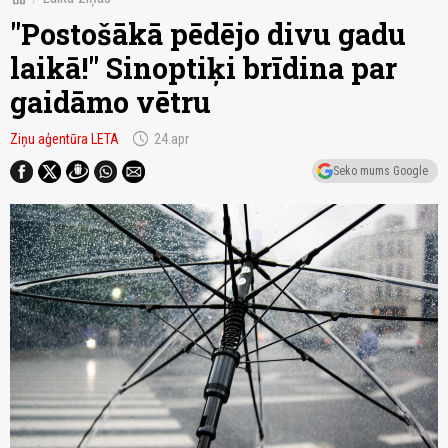
"Postošākā pēdējo divu gadu
laikā!" Sinoptiķi brīdina par
gaidāmo vētru
schedule
Ziņu aģentūra LETA
24.apr
Seko mums Google