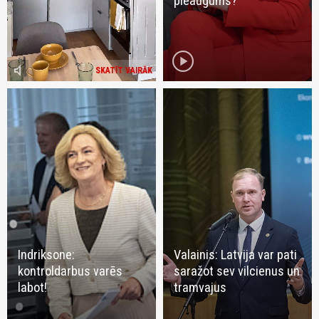
pieaugums?
play_circle
volume_mute
SKATĪT VAIRĀK
Indriksone:
Valainis: Latvija var pati
kontroldarbus varēs
saražot sev vilcienus un
labot!
tramvajus