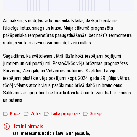
Arī nākamās nedēļas vidū būs auksts laiks, dažkārt gaidāms
īslaicīgs lietus, sniegs un krusa. Maija sākumā prognozēta
pakāpeniska temperatūras paaugstināšanās, bet naktīs termometra
stabiņš vietām aizvien var noslīdēt zem nulles.
Sagaidāms, ka svētdienas vētrā lūzīs koki, iespējami bojājumi
jumtiem un citi postījumi. Postošākās vēja brāzmas prognozētas
Kurzemē, Zemgalē un Vidzemes rietumos. Svētdien Latvijā
iespējami plašākie vēja postījumi kopš 2024. gada 29. jūlija vētras,
tādēļ vēlams atcelt visus pasākumus brīvā dabā un braucienus.
Satiksmi var apgrūtināt ne tikai krītoši koki un to zari, bet arī sniegs
un putenis.
label
label
label
label
Krusa
Vētra
Laika prognoze
Sniegs
info
Uzzini pirmais
kas interesants noticis Latvijā un pasaulē,