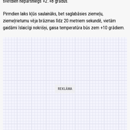
svētdien nepārsniegs +2..+8 grādus.
Pirmdien laiks kļūs saulaināks, bet saglabāsies ziemeļu,
ziemeļrietumu vēja brāzmas līdz 20 metriem sekundē, vietām
gaidāmi īslaicīgi nokrišņi, gaisa temperatūra būs zem +10 grādiem.