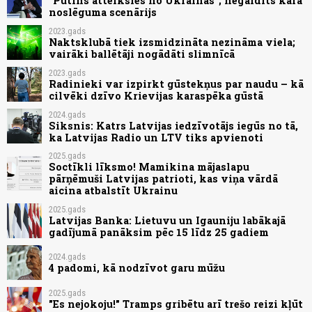
"Putins atteiksies no Ukrainas"; negaidīts kara
noslēguma scenārijs
2023.gads
Naktsklubā tiek izsmidzināta nezināma viela;
vairāki ballētāji nogādāti slimnīcā
2023.gads
Radinieki var izpirkt gūstekņus par naudu – kā
cilvēki dzīvo Krievijas karaspēka gūstā
2024.gads
Siksnis: Katrs Latvijas iedzīvotājs iegūs no tā,
ka Latvijas Radio un LTV tiks apvienoti
2025.gads
Soctīkli līksmo! Mamikina mājaslapu
pārņēmuši Latvijas patrioti, kas viņa vārdā
aicina atbalstīt Ukrainu
2025.gads
Latvijas Banka: Lietuvu un Igauniju labākajā
gadījumā panāksim pēc 15 līdz 25 gadiem
2024.gads
4 padomi, kā nodzīvot garu mūžu
2025.gads
"Es nejokoju!" Tramps gribētu arī trešo reizi kļūt