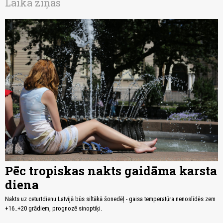
Laika ziņas
Pēc tropiskas nakts gaidāma karsta
diena
Nakts uz ceturtdienu Latvijā būs siltākā šonedēļ - gaisa temperatūra nenoslīdēs zem
+16..+20 grādiem, prognozē sinoptiķi.