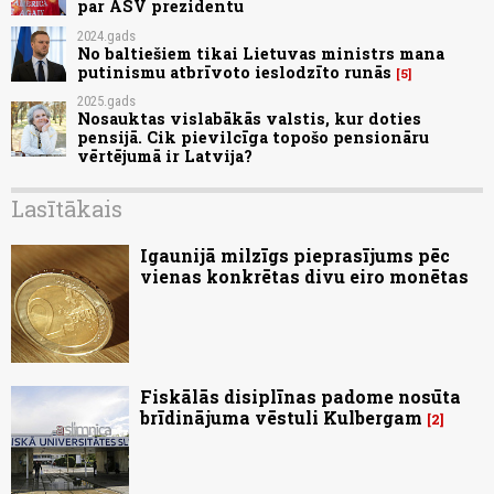
par ASV prezidentu
2024.gads
No baltiešiem tikai Lietuvas ministrs mana
putinismu atbrīvoto ieslodzīto runās
5
2025.gads
Nosauktas vislabākās valstis, kur doties
pensijā. Cik pievilcīga topošo pensionāru
vērtējumā ir Latvija?
Lasītākais
Igaunijā milzīgs pieprasījums pēc
vienas konkrētas divu eiro monētas
Fiskālās disiplīnas padome nosūta
brīdinājuma vēstuli Kulbergam
2