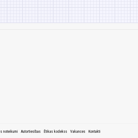
as noteikumi
Autortiesības
Ētikas kodekss
Vakances
Kontakti