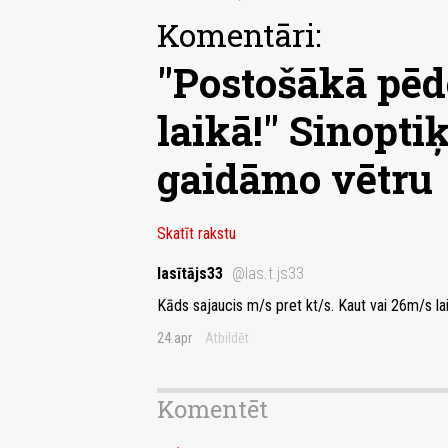
Komentāri:
"Postošākā pēd
laikā!" Sinopti
gaidāmo vētru
Skatīt rakstu
lasītājs33
@las.t.js33
Kāds sajaucis m/s pret kt/s. Kaut vai 26m/s lai 
24.apr
Atbildēt
Komentēt