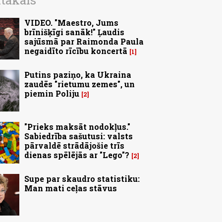
ītākais
VIDEO. "Maestro, Jums
brīnišķīgi sanāk!" Ļaudis
sajūsmā par Raimonda Paula
negaidīto rīcību koncertā
1
Putins paziņo, ka Ukraina
zaudēs "rietumu zemes", un
piemin Poliju
2
"Prieks maksāt nodokļus."
Sabiedrība sašutusi: valsts
pārvaldē strādājošie trīs
dienas spēlējās ar "Lego"?
2
Supe par skaudro statistiku:
Man mati ceļas stāvus