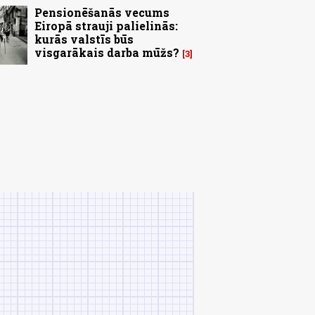
Pensionēšanās vecums
Eiropā strauji palielinās:
kurās valstīs būs
visgarākais darba mūžs?
3