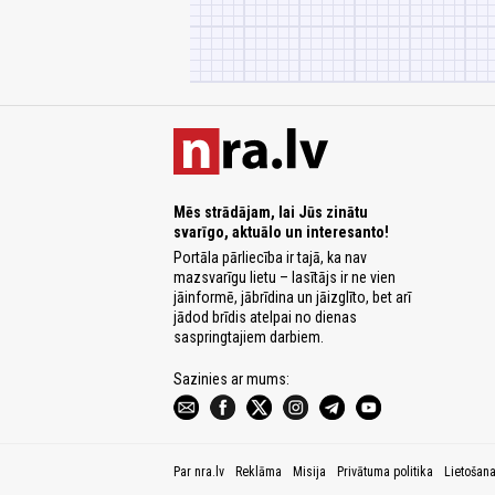
Mēs strādājam, lai Jūs zinātu
svarīgo, aktuālo un interesanto!
Portāla pārliecība ir tajā, ka nav
mazsvarīgu lietu – lasītājs ir ne vien
jāinformē, jābrīdina un jāizglīto, bet arī
jādod brīdis atelpai no dienas
saspringtajiem darbiem.
Sazinies ar mums:
Par nra.lv
Reklāma
Misija
Privātuma politika
Lietošan