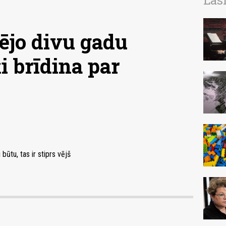
Las
ējo divu gadu
ķi brīdina par
būtu, tas ir stiprs vējš