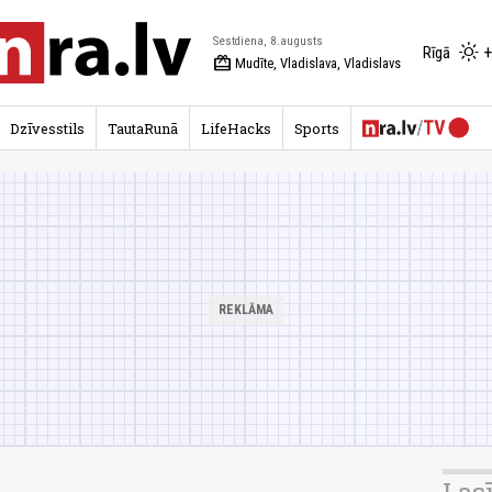
Sestdiena, 8.augusts
+
Rīgā
redeem
Mudīte, Vladislava, Vladislavs
Dzīvesstils
TautaRunā
LifeHacks
Sports