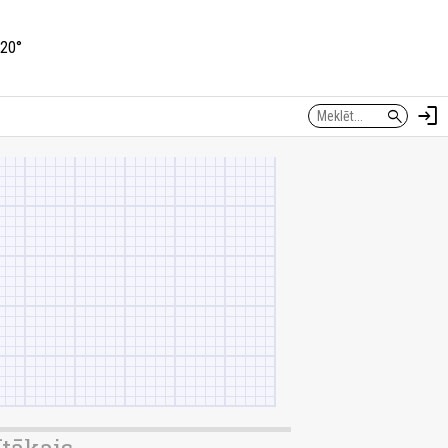
20°
login
search