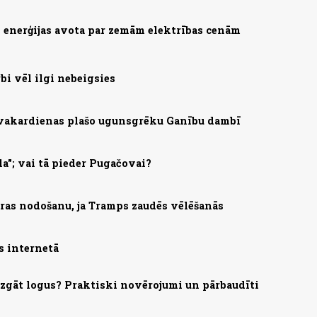
as enerģijas avota par zemām elektrības cenām
bi vēl ilgi nebeigsies
 vakardienas plašo ugunsgrēku Ganību dambī
la"; vai tā pieder Pugačovai?
ras nodošanu, ja Tramps zaudēs vēlēšanās
s internetā
mazgāt logus? Praktiski novērojumi un pārbaudīti