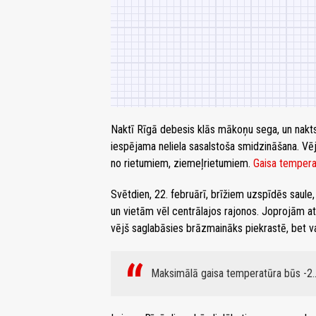
Naktī Rīgā debesis klās mākoņu sega, un nakts g
iespējama neliela sasalstoša smidzināšana. Vēj
no rietumiem, ziemeļrietumiem.
Gaisa tempera
Svētdien, 22. februārī, brīžiem uzspīdēs saule
un vietām vēl centrālajos rajonos. Joprojām a
vējš saglabāsies brāzmaināks piekrastē, bet va
Maksimālā gaisa temperatūra būs -2..