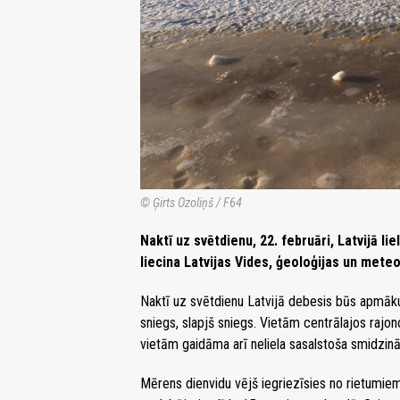
© Ģirts Ozoliņš / F64
Naktī uz svētdienu, 22. februāri, Latvijā li
liecina Latvijas Vides, ģeoloģijas un mete
Naktī uz svētdienu Latvijā debesis būs apmākušā
sniegs, slapjš sniegs. Vietām centrālajos rajo
vietām gaidāma arī neliela sasalstoša smidzināš
Mērens dienvidu vējš iegriezīsies no rietumi