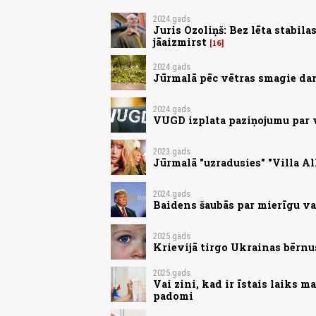
2024.gads
Juris Ozoliņš: Bez lēta stabil
jāaizmirst
16
2024.gads
Jūrmalā pēc vētras smagie dar
2024.gads
VUGD izplata paziņojumu par
2023.gads
Jūrmalā "uzradusies" "Villa Al
2024.gads
Baidens šaubās par mierīgu va
2025.gads
Krievijā tirgo Ukrainas bērnu
2025.gads
Vai zini, kad ir īstais laiks 
padomi