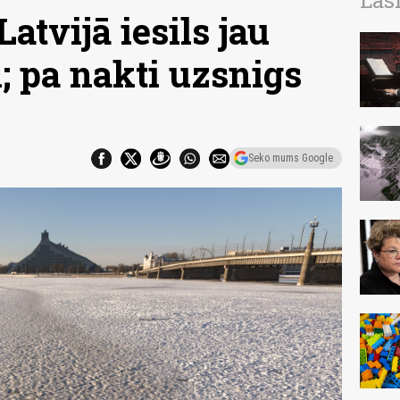
Las
atvijā iesils jau
; pa nakti uzsnigs
Seko mums Google