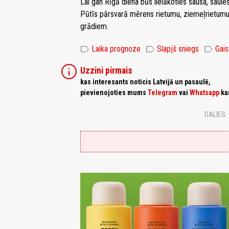
Lai gan Rīgā diena būs lielākoties sausa, saule
Pūtīs pārsvarā mērens rietumu, ziemeļrietumu vē
grādiem.
label
label
label
Laika prognoze
Slapjš sniegs
Gai
info
Uzzini pirmais
kas interesants noticis Latvijā un pasaulē,
pievienojoties mums
Telegram
vai
Whatsapp
ka
DALIES: