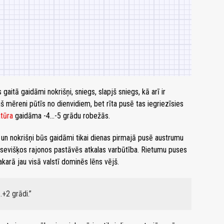
aitā gaidāmi nokrišņi, sniegs, slapjš sniegs, kā arī ir
š mēreni pūtīs no dienvidiem, bet rīta pusē tas iegriezīsies
tūra
gaidāma -4...-5 grādu robežās.
, un nokrišņi būs gaidāmi tikai dienas pirmajā pusē austrumu
tsevišķos rajonos pastāvēs atkalas varbūtība. Rietumu puses
karā jau visā valstī dominēs lēns vējš.
.+2 grādi.