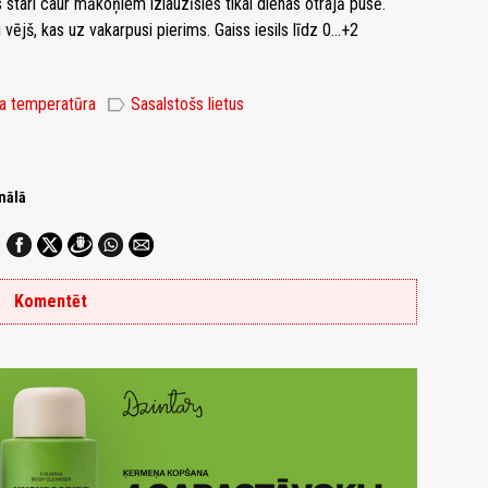
s stari caur mākoņiem izlauzīsies tikai dienas otrajā pusē.
jš, kas uz vakarpusi pierims. Gaiss iesils līdz 0...+2
label
sa temperatūra
Sasalstošs lietus
nālā
Komentēt