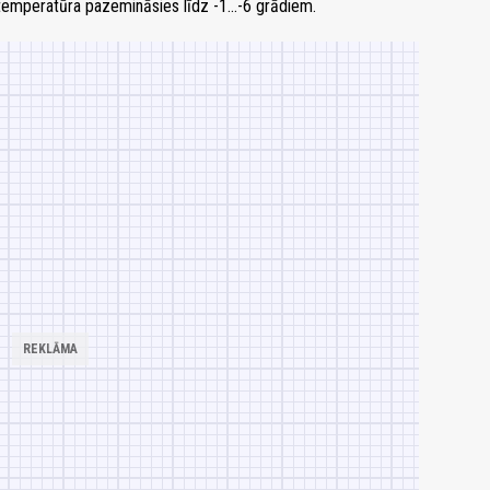
temperatūra pazemināsies līdz -1...-6 grādiem.