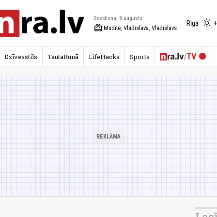
Sestdiena, 8.augusts
+
Rīgā
redeem
Mudīte, Vladislava, Vladislavs
Dzīvesstils
TautaRunā
LifeHacks
Sports