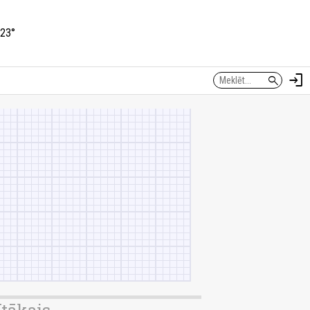
23°
login
search