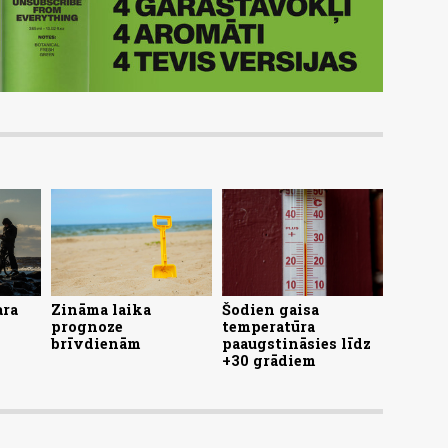
ara
Zināma laika
Šodien gaisa
prognoze
temperatūra
brīvdienām
paaugstināsies līdz
+30 grādiem