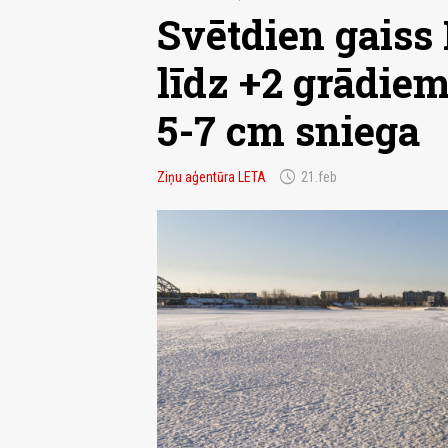
Svētdien gaiss L
līdz +2 grādiem
5-7 cm sniega
schedule
Ziņu aģentūra LETA
21.feb