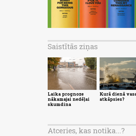
Saistītās ziņas
Laika prognoze
Kurā dienā vas
nākamajai nedēļai
atkāpsies?
skumdina
Atceries, kas notika...?