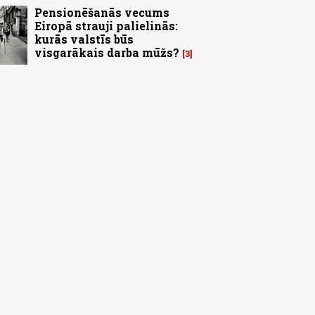
Pensionēšanās vecums
Eiropā strauji palielinās:
kurās valstīs būs
visgarākais darba mūžs?
3