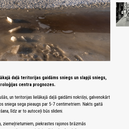
elākajā daļā teritorijas gaidāms sniegs un slapjš sniegs,
oroloģijas centra prognozes.
s, un teritorijas lielākajā daļā gaidāmi nokrišņi, galvenokārt
nos sniega sega pieaugs par 5-7 centimetriem. Nakts gaitā
ana, līdz ar to autoceļi būs slideni.
em, ziemeļrietumiem, piekrastes rajonos brāzmās