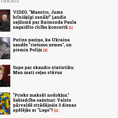
ītākais
VIDEO. "Maestro, Jums
brīnišķīgi sanāk!" Ļaudis
sajūsmā par Raimonda Paula
negaidīto rīcību koncertā
1
Putins paziņo, ka Ukraina
zaudēs "rietumu zemes", un
piemin Poliju
2
Supe par skaudro statistiku:
Man mati ceļas stāvus
"Prieks maksāt nodokļus."
Sabiedrība sašutusi: Valsts
pārvaldē strādājošie 3 dienas
spēlējās ar "Lego"?
1