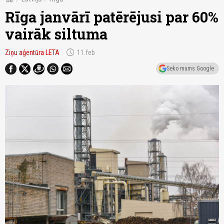
Rīga janvārī patērējusi par 60%
vairāk siltuma
schedule
Ziņu aģentūra LETA
11.feb
Seko mums Google