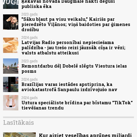
Ķekavas novada Daugmalē naktī degusi
publiska ēka
2023.gads
"Sāku bļaut pa visu veikalu," Kairišs par
pieredzēto Viļānos; viņš baidoties par ģimenes
drošību
2024.gads
Latvijas Radio personībai nepieciešama
palīdzība - jau trešo reizi jāuzsāk cīņa ir vēzi;
valsts atbalstu atteikusi
2023.gads
Remontdarbu dēļ Dobelē slēgts Viestura ielas
posms
2024.gads
Brazīlijas varas iestādes apstiprina, ka
aviokatastrofā Sanpaulu izdzīvojušo nav
2024.gads
Uztura speciāliste brīdina par bīstamu "TikTok"
tievēšanas trendu
Lasītākais
Kur aiziet veselības aprūpes miljardi