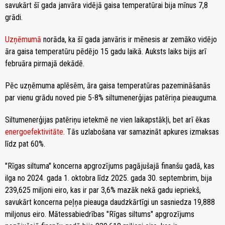
savukārt šī gada janvāra vidējā gaisa temperatūrai bija mīnus 7,8
grādi.
Uzņēmumā
norāda, ka šī gada janvāris ir mēnesis ar zemāko vidējo
āra gaisa temperatūru pēdējo 15 gadu laikā. Auksts laiks bijis arī
februāra pirmajā dekādē.
Pēc uzņēmuma aplēsēm, āra gaisa temperatūras pazemināšanās
par vienu grādu noved pie 5-8% siltumenerģijas patēriņa pieauguma.
Siltumenerģijas patēriņu ietekmē ne vien laikapstākļi, bet arī ēkas
energoefektivitāte
. Tās uzlabošana var samazināt apkures izmaksas
līdz pat 60%.
"Rīgas siltuma" koncerna apgrozījums pagājušajā finanšu gadā, kas
ilga no 2024. gada 1. oktobra līdz 2025. gada 30. septembrim, bija
239,625 miljoni eiro, kas ir par 3,6% mazāk nekā gadu iepriekš,
savukārt koncerna peļņa pieauga daudzkārtīgi un sasniedza 19,888
miljonus eiro. Mātessabiedrības "Rīgas siltums" apgrozījums