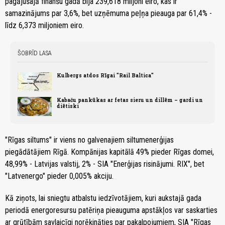
pagājušajā finanšu gadā bija 239,618 miljoni eiro, kas ir
samazinājums par 3,6%, bet uzņēmuma peļņa pieauga par 61,4% -
līdz 6,373 miljoniem eiro.
ŠOBRĪD LASA
Kulbergs atdos Rīgai "Rail Baltica"
Kabaču pankūkas ar fetas sieru un dillēm – gardi un
diētiski
"Rīgas siltums" ir viens no galvenajiem siltumenerģijas
piegādātājiem Rīgā. Kompānijas kapitālā 49% pieder Rīgas domei,
48,99% - Latvijas valstij, 2% - SIA "Enerģijas risinājumi. RIX", bet
"Latvenergo" pieder 0,005% akciju.
Kā ziņots, lai sniegtu atbalstu iedzīvotājiem, kuri aukstajā gada
periodā energoresursu patēriņa pieauguma apstākļos var saskarties
ar grūtībām savlaicīgi norēķināties par pakalpojumiem, SIA "Rīgas