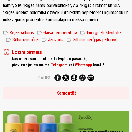
nami", SIA "Rīgas namu pārvaldnieks", AS "Rīgas siltums" un SIA
"Rīgas ūdens" nolēmuši dzīvokļu īrniekiem nepiemērot līgumsodu un
nokavējuma procentus komunālajiem maksājumiem.
label
label
label
Rīgas siltums
Gaisa temperatūra
Energoefektivitāte
label
label
label
Siltumenerģija
Janvāris
Siltumenerģijas patēriņš
info
Uzzini pirmais
kas interesants noticis Latvijā un pasaulē,
pievienojoties mums
Telegram
vai
Whatsapp
kanālā
DALIES:
Komentēt