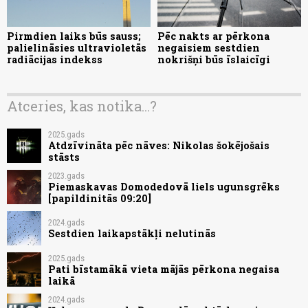
Pirmdien laiks būs sauss;
Pēc nakts ar pērkona
palielināsies ultravioletās
negaisiem sestdien
radiācijas indekss
nokrišņi būs īslaicīgi
Atceries, kas notika...?
2025.gads
Atdzīvināta pēc nāves: Nikolas šokējošais
stāsts
2023.gads
Piemaskavas Domodedovā liels ugunsgrēks
[papildinitās 09:20]
2024.gads
Sestdien laikapstākļi nelutinās
2025.gads
Pati bīstamākā vieta mājās pērkona negaisa
laikā
2024.gads