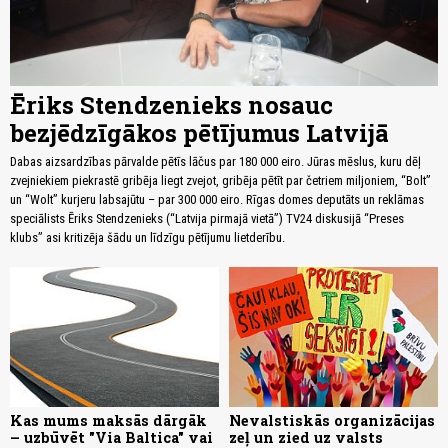
Ēriks Stendzenieks nosauc
bezjēdzīgākos pētījumus Latvijā
Dabas aizsardzības pārvalde pētīs lāčus par 180 000 eiro. Jūras mēslus, kuru dēļ
zvejniekiem piekrastē gribēja liegt zvejot, gribēja pētīt par četriem miljoniem, “Bolt”
un “Wolt” kurjeru labsajūtu – par 300 000 eiro. Rīgas domes deputāts un reklāmas
speciālists Ēriks Stendzenieks (“Latvija pirmajā vietā”) TV24 diskusijā “Preses
klubs” asi kritizēja šādu un līdzīgu pētījumu lietderību.
Kas mums maksās dārgāk
Nevalstiskās organizācijas
– uzbūvēt "Via Baltica" vai
zeļ un zied uz valsts