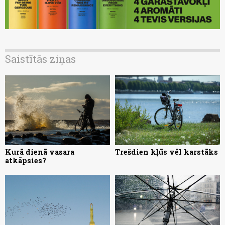
Saistītās ziņas
Kurā dienā vasara
Trešdien kļūs vēl karstāks
atkāpsies?