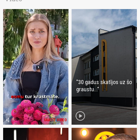
"30 gadus skatījos uz šo
graustu..."
play_circle
volume_mute
SKATĪT VIDEO