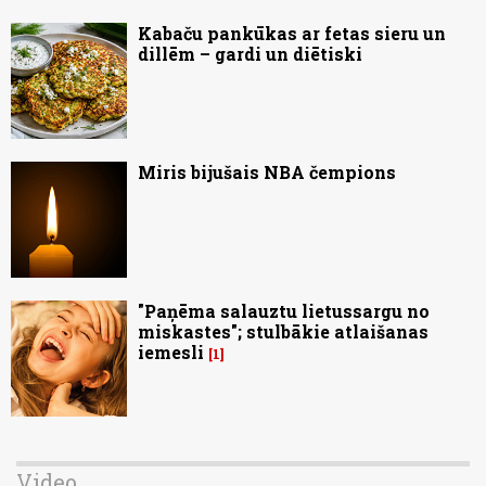
Kabaču pankūkas ar fetas sieru un
dillēm – gardi un diētiski
Miris bijušais NBA čempions
"Paņēma salauztu lietussargu no
miskastes"; stulbākie atlaišanas
iemesli
1
Video