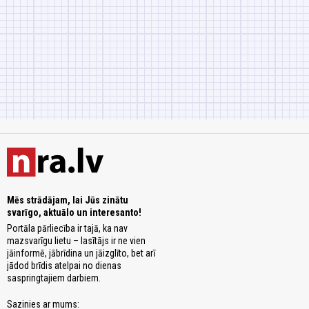
Mēs strādājam, lai Jūs zinātu
svarīgo, aktuālo un interesanto!
Portāla pārliecība ir tajā, ka nav
mazsvarīgu lietu – lasītājs ir ne vien
jāinformē, jābrīdina un jāizglīto, bet arī
jādod brīdis atelpai no dienas
saspringtajiem darbiem.
Sazinies ar mums: