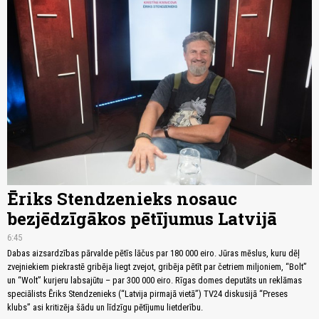
Ēriks Stendzenieks nosauc
bezjēdzīgākos pētījumus Latvijā
6:45
Dabas aizsardzības pārvalde pētīs lāčus par 180 000 eiro. Jūras mēslus, kuru dēļ
zvejniekiem piekrastē gribēja liegt zvejot, gribēja pētīt par četriem miljoniem, “Bolt”
un “Wolt” kurjeru labsajūtu – par 300 000 eiro. Rīgas domes deputāts un reklāmas
speciālists Ēriks Stendzenieks (“Latvija pirmajā vietā”) TV24 diskusijā “Preses
klubs” asi kritizēja šādu un līdzīgu pētījumu lietderību.