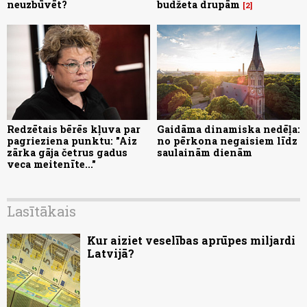
neuzbūvēt?
budžeta drupām
2
Redzētais bērēs kļuva par
Gaidāma dinamiska nedēļa:
pagrieziena punktu: "Aiz
no pērkona negaisiem līdz
zārka gāja četrus gadus
saulainām dienām
veca meitenīte..."
Lasītākais
Kur aiziet veselības aprūpes miljardi
Latvijā?