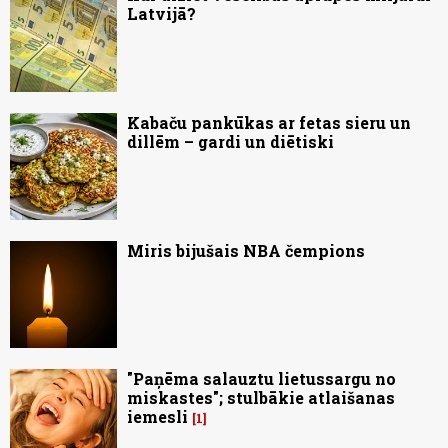
Latvijā?
Kabaču pankūkas ar fetas sieru un
dillēm – gardi un diētiski
Miris bijušais NBA čempions
"Paņēma salauztu lietussargu no
miskastes"; stulbākie atlaišanas
iemesli
1