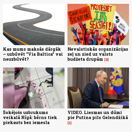
Kas mums maksās dārgāk
Nevalstiskās organizācijas
– uzbūvēt "Via Baltica" vai
zeļ un zied uz valsts
neuzbūvēt?
budžeta drupām
2
Šokējošs uzbrukums
VIDEO. Liesmas un dūmi
veikalā Rīgā: bērns tiek
pie Putina pils Gelendžikā
piekauts bez iemesla
1