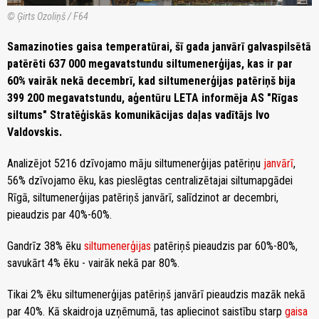
© Ģirts Ozoliņš / F64
Samazinoties gaisa temperatūrai, šī gada janvārī galvaspilsētā
patērēti 637 000 megavatstundu siltumenerģijas, kas ir par
60% vairāk nekā decembrī, kad siltumenerģijas patēriņš bija
399 200 megavatstundu, aģentūru LETA informēja AS "Rīgas
siltums" Stratēģiskās komunikācijas daļas vadītājs Ivo
Valdovskis.
Analizējot 5216 dzīvojamo māju siltumenerģijas patēriņu
janvārī
,
56% dzīvojamo ēku, kas pieslēgtas centralizētajai siltumapgādei
Rīgā, siltumenerģijas patēriņš janvārī, salīdzinot ar decembri,
pieaudzis par 40%-60%.
Gandrīz 38% ēku
siltumenerģijas
patēriņš pieaudzis par 60%-80%,
savukārt 4% ēku - vairāk nekā par 80%.
Tikai 2% ēku siltumenerģijas patēriņš janvārī pieaudzis mazāk nekā
par 40%. Kā skaidroja uzņēmumā, tas apliecinot saistību starp
gaisa