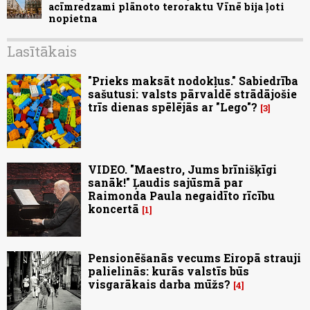
acīmredzami plānoto teroraktu Vīnē bija ļoti
nopietna
Lasītākais
"Prieks maksāt nodokļus." Sabiedrība
sašutusi: valsts pārvaldē strādājošie
trīs dienas spēlējās ar "Lego"?
3
VIDEO. "Maestro, Jums brīnišķīgi
sanāk!" Ļaudis sajūsmā par
Raimonda Paula negaidīto rīcību
koncertā
1
Pensionēšanās vecums Eiropā strauji
palielinās: kurās valstīs būs
visgarākais darba mūžs?
4