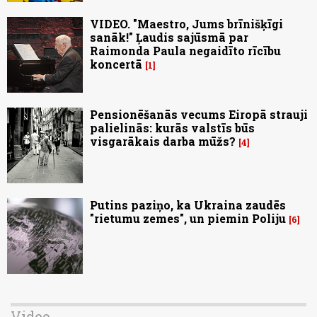
VIDEO. "Maestro, Jums brīnišķīgi
sanāk!" Ļaudis sajūsmā par
Raimonda Paula negaidīto rīcību
koncertā
1
Pensionēšanās vecums Eiropā strauji
palielinās: kurās valstīs būs
visgarākais darba mūžs?
4
Putins paziņo, ka Ukraina zaudēs
"rietumu zemes", un piemin Poliju
6
Video