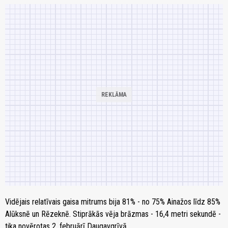
Vidējais relatīvais gaisa mitrums bija 81% - no 75% Ainažos līdz 85%
Alūksnē un Rēzeknē. Stiprākās vēja brāzmas - 16,4 metri sekundē -
tika novērotas 2. februārī Daugavgrīvā.