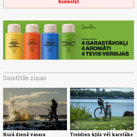
Komentēt
Saistītās ziņas
Kurā dienā vasara
Trešdien kļūs vēl karstāks