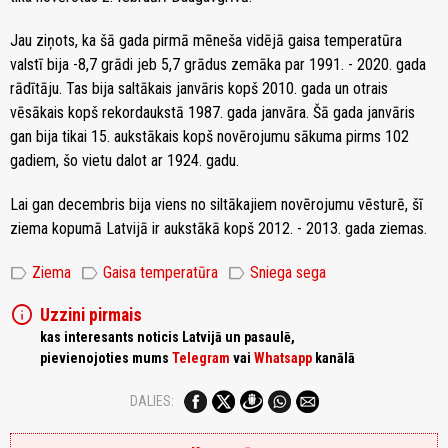
Jau ziņots, ka šā gada pirmā mēneša vidējā gaisa temperatūra
valstī bija -8,7 grādi jeb 5,7 grādus zemāka par 1991. - 2020. gada
rādītāju. Tas bija saltākais janvāris kopš 2010. gada un otrais
vēsākais kopš rekordaukstā 1987. gada janvāra. Šā gada janvāris
gan bija tikai 15. aukstākais kopš novērojumu sākuma pirms 102
gadiem, šo vietu dalot ar 1924. gadu.
Lai gan decembris bija viens no siltākajiem novērojumu vēsturē, šī
ziema kopumā Latvijā ir aukstākā kopš 2012. - 2013. gada ziemas.
label
label
label
Ziema
Gaisa temperatūra
Sniega sega
info
Uzzini pirmais
kas interesants noticis Latvijā un pasaulē,
pievienojoties mums
Telegram
vai
Whatsapp
kanālā
DALIES: