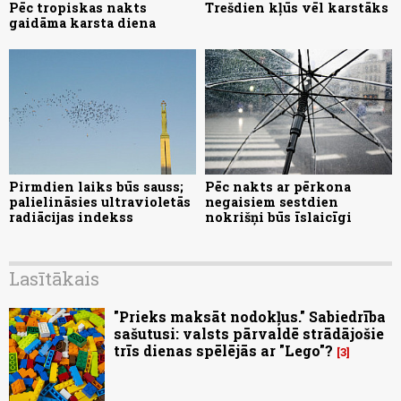
Pēc tropiskas nakts
Trešdien kļūs vēl karstāks
gaidāma karsta diena
Pirmdien laiks būs sauss;
Pēc nakts ar pērkona
palielināsies ultravioletās
negaisiem sestdien
radiācijas indekss
nokrišņi būs īslaicīgi
Lasītākais
"Prieks maksāt nodokļus." Sabiedrība
sašutusi: valsts pārvaldē strādājošie
trīs dienas spēlējās ar "Lego"?
3