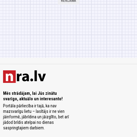
Mēs strādājam, lai Jūs zinātu
svarīgo, aktuālo un interesanto!
Portāla pārliecība ir tajā, ka nav
mazsvarīgu lietu – lasītājs ir ne vien
jāinformē, jābrīdina un jāizglīto, bet arī
jādod brīdis atelpai no dienas
saspringtajiem darbiem.