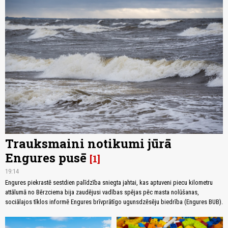
Trauksmaini notikumi jūrā
Engures pusē
1
19:14
Engures piekrastē sestdien palīdzība sniegta jahtai, kas aptuveni piecu kilometru
attālumā no Bērzciema bija zaudējusi vadības spējas pēc masta nolūšanas,
sociālajos tīklos informē Engures brīvprātīgo ugunsdzēsēju biedrība (Engures BUB).