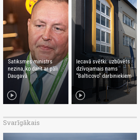
Satiksmes ministrs
Iecavā svētki: uzbūvēts
nezina, ko darīt ar pāli
dzīvojamais nams
Daugavā
"Balticovo" darbiniekiem
play_circle
play_circle
Svarīgākais