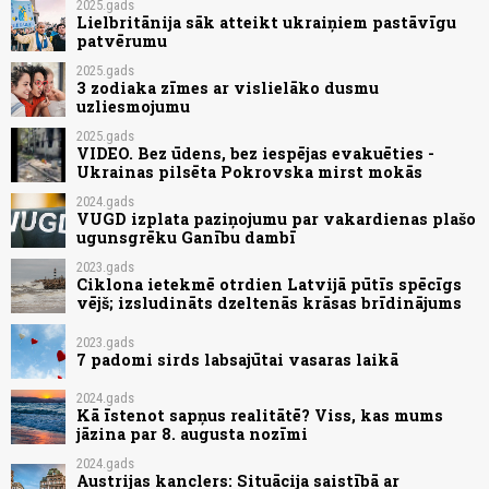
2025.gads
Lielbritānija sāk atteikt ukraiņiem pastāvīgu
patvērumu
2025.gads
3 zodiaka zīmes ar vislielāko dusmu
uzliesmojumu
2025.gads
VIDEO. Bez ūdens, bez iespējas evakuēties -
Ukrainas pilsēta Pokrovska mirst mokās
2024.gads
VUGD izplata paziņojumu par vakardienas plašo
ugunsgrēku Ganību dambī
2023.gads
Ciklona ietekmē otrdien Latvijā pūtīs spēcīgs
vējš; izsludināts dzeltenās krāsas brīdinājums
2023.gads
7 padomi sirds labsajūtai vasaras laikā
2024.gads
Kā īstenot sapņus realitātē? Viss, kas mums
jāzina par 8. augusta nozīmi
2024.gads
Austrijas kanclers: Situācija saistībā ar