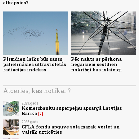
atkāpsies?
Pirmdien laiks būs sauss;
Pēc nakts ar pērkona
palielināsies ultravioletās
negaisiem sestdien
radiācijas indekss
nokrišņi būs īslaicīgi
Atceries, kas notika...?
2023.gads
Komercbanku superpeļņu apsargā Latvijas
Banka
7
2025.gads
CFLA fondu apguvē sola mazāk vērtēt un
vairāk uzticēties