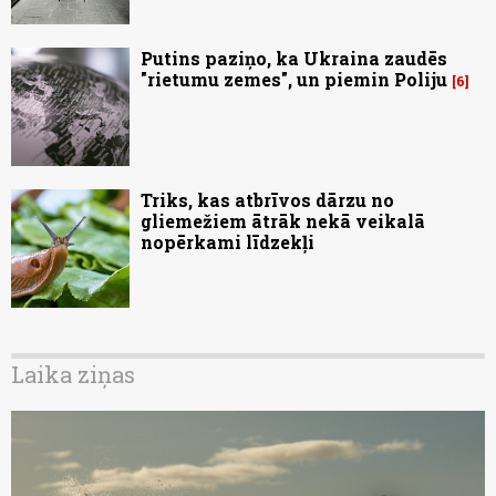
Putins paziņo, ka Ukraina zaudēs
"rietumu zemes", un piemin Poliju
6
Triks, kas atbrīvos dārzu no
gliemežiem ātrāk nekā veikalā
nopērkami līdzekļi
Laika ziņas