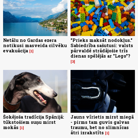
Netālu no Gardas ezera
"Prieks maksāt nodokļus."
notikusi masveida cilvēku
Sabiedrība sašutusi: valsts
evakuācija
pārvaldē strādājošie trīs
1
dienas spēlējās ar "Lego"?
3
Šokējoša tradīcija Spānijā:
Jauns vīrietis mirst miegā
tūkstošiem suņu mirst
- pirms tam guvis galvas
mokās
traumu, bet no slimnīcas
1
ātri izrakstīts
1