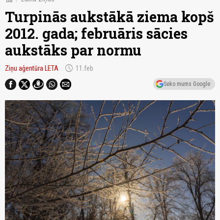
Turpinās aukstākā ziema kopš
2012. gada; februāris sācies
aukstāks par normu
schedule
Ziņu aģentūra LETA
11.feb
Seko mums Google