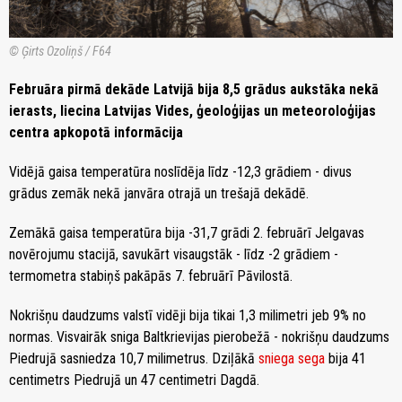
© Ģirts Ozoliņš / F64
Februāra pirmā dekāde Latvijā bija 8,5 grādus aukstāka nekā
ierasts, liecina Latvijas Vides, ģeoloģijas un meteoroloģijas
centra apkopotā informācija
Vidējā gaisa temperatūra noslīdēja līdz -12,3 grādiem - divus
grādus zemāk nekā janvāra otrajā un trešajā dekādē.
Zemākā gaisa temperatūra bija -31,7 grādi 2. februārī Jelgavas
novērojumu stacijā, savukārt visaugstāk - līdz -2 grādiem -
termometra stabiņš pakāpās 7. februārī Pāvilostā.
Nokrišņu daudzums valstī vidēji bija tikai 1,3 milimetri jeb 9% no
normas. Visvairāk sniga Baltkrievijas pierobežā - nokrišņu daudzums
Piedrujā sasniedza 10,7 milimetrus. Dziļākā
sniega sega
bija 41
centimetrs Piedrujā un 47 centimetri Dagdā.