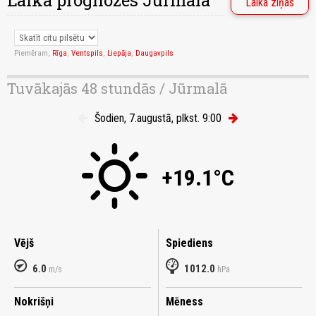
Laika prognozes Jūrmalā
Laika ziņas
Piemēram,
Rīga
,
Ventspils
,
Liepāja
,
Daugavpils
Tuvākajās 48 stundās / Jūrmalā
Šodien, 7.augustā, plkst. 9:00
+19.1°C
Vējš
Spiediens
6.0
1012.0
m/s
hPa
Nokrišņi
Mēness