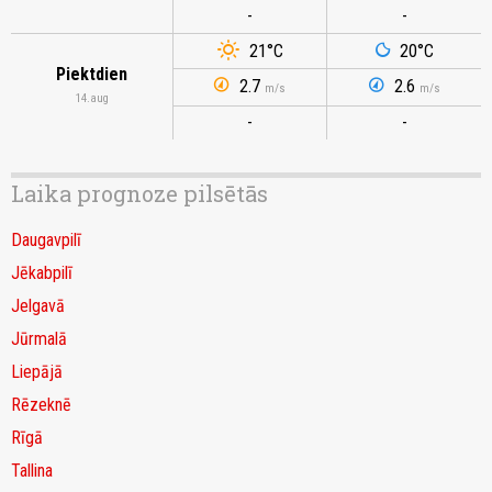
-
-
21
°C
20
°C
Piektdien
2.7
2.6
m/s
m/s
14.aug
-
-
Laika prognoze pilsētās
Daugavpilī
Jēkabpilī
Jelgavā
Jūrmalā
Liepājā
Rēzeknē
Rīgā
Tallina