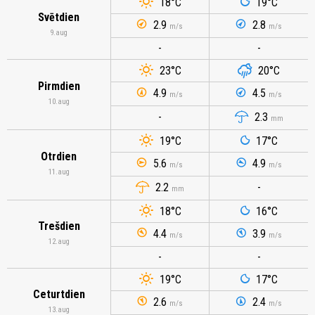
18
°C
19
°C
Svētdien
2.9
2.8
m/s
m/s
9.aug
-
-
23
°C
20
°C
Pirmdien
4.9
4.5
m/s
m/s
10.aug
-
2.3
mm
19
°C
17
°C
Otrdien
5.6
4.9
m/s
m/s
11.aug
2.2
-
mm
18
°C
16
°C
Trešdien
4.4
3.9
m/s
m/s
12.aug
-
-
19
°C
17
°C
Ceturtdien
2.6
2.4
m/s
m/s
13.aug