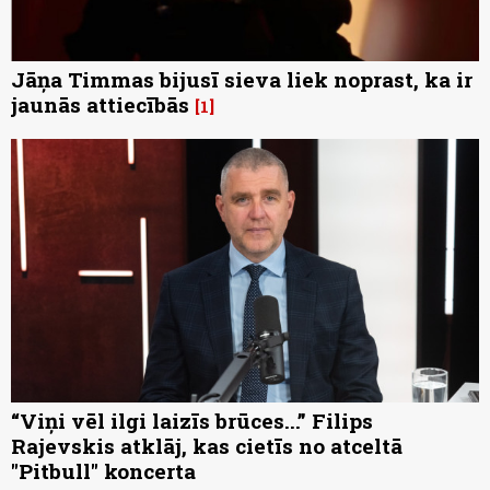
Jāņa Timmas bijusī sieva liek noprast, ka ir
jaunās attiecībās
1
“Viņi vēl ilgi laizīs brūces...” Filips
Rajevskis atklāj, kas cietīs no atceltā
"Pitbull" koncerta