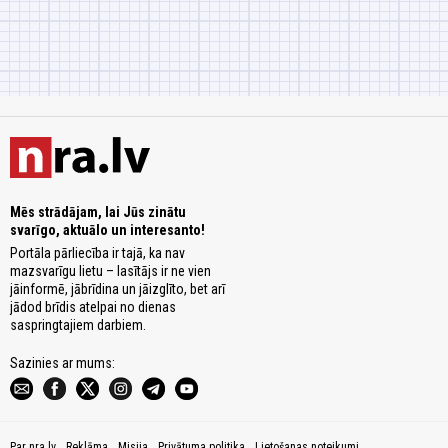
Mēs strādājam, lai Jūs zinātu
svarīgo, aktuālo un interesanto!
Portāla pārliecība ir tajā, ka nav
mazsvarīgu lietu – lasītājs ir ne vien
jāinformē, jābrīdina un jāizglīto, bet arī
jādod brīdis atelpai no dienas
saspringtajiem darbiem.
Sazinies ar mums:
Par nra.lv
Reklāma
Misija
Privātuma politika
Lietošanas noteikumi