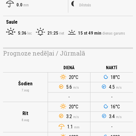
0.0
mm
Dilstošs
Saule
5:36
21:25
15 st 49 min
lec
riet
dienas garums
Prognoze nedēļai / Jūrmalā
DIENĀ
NAKTĪ
20
°C
18
°C
Šodien
5.6
4.5
m/s
m/s
7.aug
-
-
20
°C
16
°C
Rīt
3.2
3.4
m/s
m/s
8.aug
1.1
-
mm