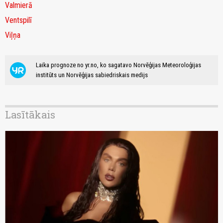
Valmierā
Ventspilī
Viļņa
Laika prognoze no yr.no, ko sagatavo Norvēģijas Meteoroloģijas
institūts un Norvēģijas sabiedriskais medijs
Lasītākais