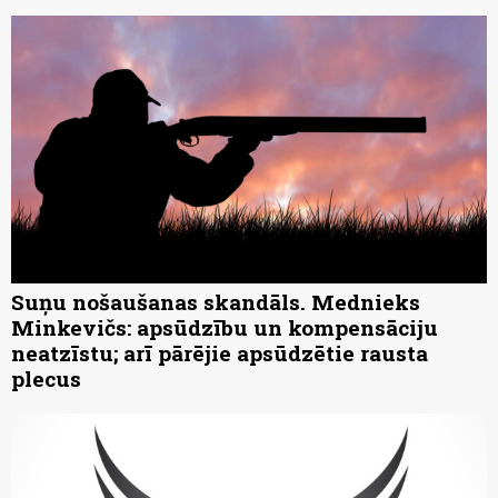
Suņu nošaušanas skandāls. Mednieks
Minkevičs: apsūdzību un kompensāciju
neatzīstu; arī pārējie apsūdzētie rausta
plecus