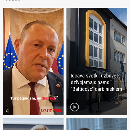
Iecavā svētki: uzbūvēts
dzīvojamais nams
"Balticovo" darbiniekiem
play_circle
volume_mute
SKATĪT VIDEO