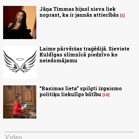
Jāņa Timmas bijusī sieva liek
noprast, ka ir jaunās attiecībās
1
Laime pārvēršas traģēdijā. Sieviete
Kuldīgas slimnīcā piedzīvo ko
neiedomājamu
“Rasimas lieta” spilgti izgaismo
politiķu liekulīgo būtību
10
Video