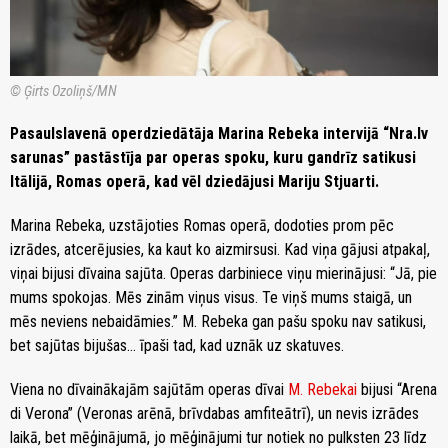
© Ģirts Ozoliņš/MN
Pasaulslavenā operdziedātāja Marina Rebeka intervijā “Nra.lv
sarunas” pastāstīja par operas spoku, kuru gandrīz satikusi
Itālijā, Romas operā, kad vēl dziedājusi Mariju Stjuarti.
Marina Rebeka, uzstājoties Romas operā, dodoties prom pēc
izrādes, atcerējusies, ka kaut ko aizmirsusi. Kad viņa gājusi atpakaļ,
viņai bijusi dīvaina sajūta. Operas darbiniece viņu mierinājusi: “Jā, pie
mums spokojas. Mēs zinām viņus visus. Te viņš mums staigā, un
mēs neviens nebaidāmies.” M. Rebeka gan pašu spoku nav satikusi,
bet sajūtas bijušas… īpaši tad, kad uznāk uz skatuves.
Viena no dīvainākajām sajūtām operas dīvai
M. Rebekai
bijusi “Arena
di Verona” (Veronas arēnā, brīvdabas amfiteātrī), un nevis izrādes
laikā, bet mēģinājumā, jo mēģinājumi tur notiek no pulksten 23 līdz