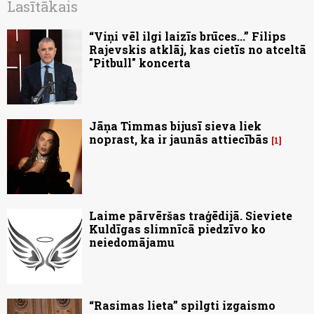
Lasītākais
“Viņi vēl ilgi laizīs brūces...” Filips
Rajevskis atklāj, kas cietīs no atceltā
"Pitbull" koncerta
Jāņa Timmas bijusī sieva liek
noprast, ka ir jaunās attiecībās
1
Laime pārvēršas traģēdijā. Sieviete
Kuldīgas slimnīcā piedzīvo ko
neiedomājamu
“Rasimas lieta” spilgti izgaismo