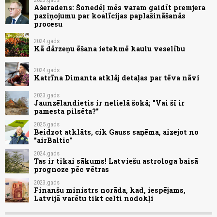
Ašeradens: Šonedēļ mēs varam gaidīt premjera
paziņojumu par koalīcijas paplašināšanās
procesu
2024.gads
Kā dārzeņu ēšana ietekmē kaulu veselību
2024.gads
Katrīna Dimanta atklāj detaļas par tēva nāvi
2023.gads
Jaunzēlandietis ir nelielā šokā; "Vai šī ir
pamesta pilsēta?"
2025.gads
Beidzot atklāts, cik Gauss saņēma, aizejot no
"airBaltic"
2024.gads
Tas ir tikai sākums! Latviešu astrologa baisā
prognoze pēc vētras
2023.gads
Finanšu ministrs norāda, kad, iespējams,
Latvijā varētu tikt celti nodokļi