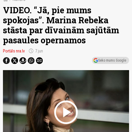
VIDEO. “Jā, pie mums
spokojas”. Marina Rebeka
stāsta par dīvainām sajūtām
pasaules opernamos
schedule
Portāls nra.lv
7.jun
Seko mums Google
play_circle