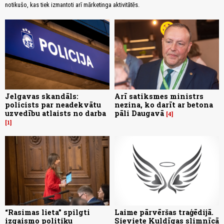
notikušo, kas tiek izmantoti arī mārketinga aktivitātēs.
Jelgavas skandāls:
Arī satiksmes ministrs
policists par neadekvātu
nezina, ko darīt ar betona
uzvedību atlaists no darba
pāli Daugavā
4
1
“Rasimas lieta” spilgti
Laime pārvēršas traģēdijā.
izgaismo politiķu
Sieviete Kuldīgas slimnīcā