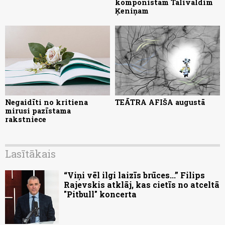
komponistam Tālivaldim
Ķeniņam
Negaidīti no kritiena
TEĀTRA AFIŠA augustā
mirusi pazīstama
rakstniece
Lasītākais
“Viņi vēl ilgi laizīs brūces...” Filips
Rajevskis atklāj, kas cietīs no atceltā
"Pitbull" koncerta