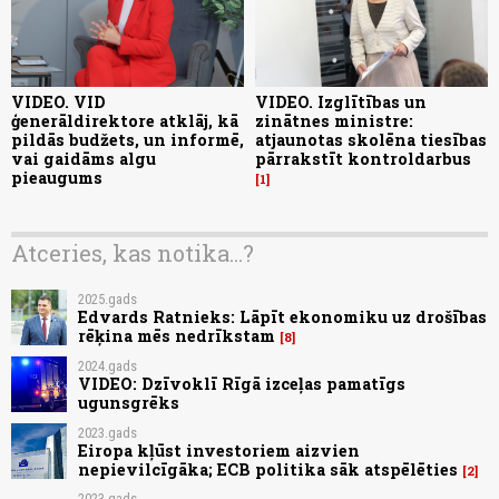
VIDEO. VID
VIDEO. Izglītības un
ģenerāldirektore atklāj, kā
zinātnes ministre:
pildās budžets, un informē,
atjaunotas skolēna tiesības
vai gaidāms algu
pārrakstīt kontroldarbus
pieaugums
1
Atceries, kas notika...?
2025.gads
Edvards Ratnieks: Lāpīt ekonomiku uz drošības
rēķina mēs nedrīkstam
8
2024.gads
VIDEO: Dzīvoklī Rīgā izceļas pamatīgs
ugunsgrēks
2023.gads
Eiropa kļūst investoriem aizvien
nepievilcīgāka; ECB politika sāk atspēlēties
2
2023.gads