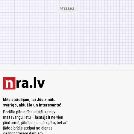
Mēs strādājam, lai Jūs zinātu
svarīgo, aktuālo un interesanto!
Portāla pārliecība ir tajā, ka nav
mazsvarīgu lietu – lasītājs ir ne vien
jāinformē, jābrīdina un jāizglīto, bet arī
jādod brīdis atelpai no dienas
saspringtajiem darbiem.