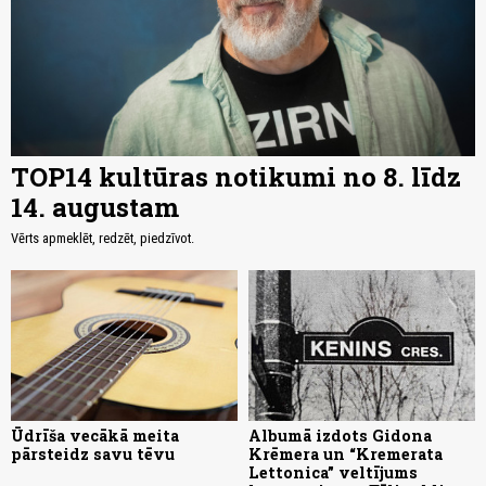
TOP14 kultūras notikumi no 8. līdz
14. augustam
Vērts apmeklēt, redzēt, piedzīvot.
Ūdrīša vecākā meita
Albumā izdots Gidona
pārsteidz savu tēvu
Krēmera un “Kremerata
Lettonica” veltījums