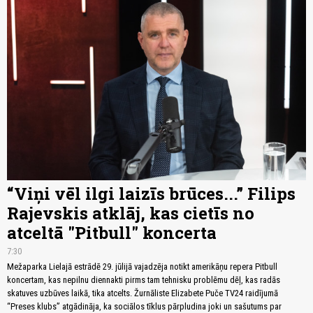
“Viņi vēl ilgi laizīs brūces...” Filips
Rajevskis atklāj, kas cietīs no
atceltā "Pitbull" koncerta
7:30
Mežaparka Lielajā estrādē 29. jūlijā vajadzēja notikt amerikāņu repera Pitbull
koncertam, kas nepilnu diennakti pirms tam tehnisku problēmu dēļ, kas radās
skatuves uzbūves laikā, tika atcelts. Žurnāliste Elizabete Puče TV24 raidījumā
“Preses klubs” atgādināja, ka sociālos tīklus pārpludina joki un sašutums par