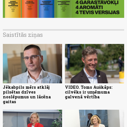
Saistītās ziņas
Jēkabpils mērs atklāj
VIDEO. Toms Auškāps:
pilsētas dzīves
cilvēks ir uzņēmuma
noslēpumus un lācēna
galvenā vērtība
gaitas