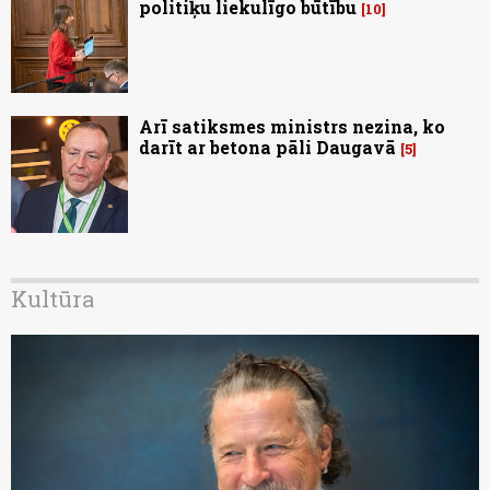
politiķu liekulīgo būtību
10
Arī satiksmes ministrs nezina, ko
darīt ar betona pāli Daugavā
5
Kultūra