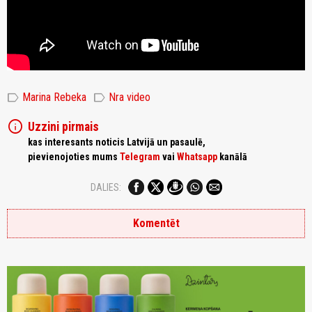
label
label
Marina Rebeka
Nra video
info
Uzzini pirmais
kas interesants noticis Latvijā un pasaulē,
pievienojoties mums
Telegram
vai
Whatsapp
kanālā
DALIES:
Komentēt