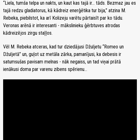
“Liela, tumša telpa un nakts, un kaut kas tajā ir… tāds. Bezmaz jau es
tajā redzu gladiatorus, kā kādreiz enerģētika tur bija,” atzina M.
Rebeka, piebilstot, ka arī Kolizeju varētu pārtaisīt par ko tādu.
Veronas arēnā ir interesanti - mākslinieku ģērbtuves atrodas
kādreizējos zirgu staļļos.
Vēl M. Rebeka atceras, kad tur dziedājusi Džuljetu “Romeo un
Džuljetā” un, guļot uz metāla zārka, pamanījusi, ka debesis ir
satumsušas pavisam melnas - nāk negaiss, un tad viņai prātā
ienākusi doma par varenu zibens spērienu…