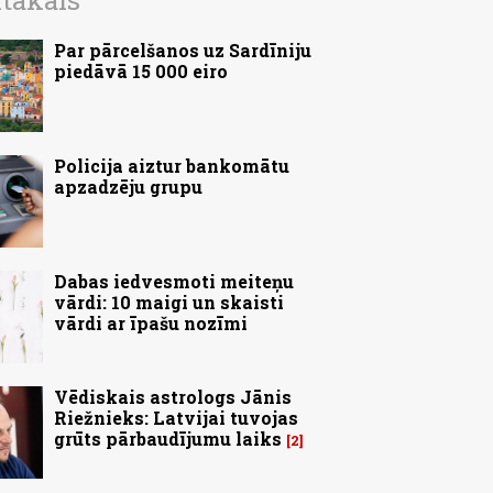
ītākais
Par pārcelšanos uz Sardīniju
piedāvā 15 000 eiro
Policija aiztur bankomātu
apzadzēju grupu
Dabas iedvesmoti meiteņu
vārdi: 10 maigi un skaisti
vārdi ar īpašu nozīmi
Vēdiskais astrologs Jānis
Riežnieks: Latvijai tuvojas
grūts pārbaudījumu laiks
2