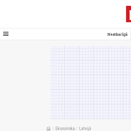
menu
Neatkarīgā
home
/
Ekonomika
/
Latvijā