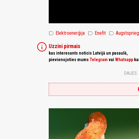
label
label
label
Elektroenerģija
Enefit
Augstsprieg
info
Uzzini pirmais
kas interesants noticis Latvijā un pasaulē,
pievienojoties mums
Telegram
vai
Whatsapp
ka
DALIES: