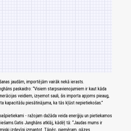
šanas jaudām, importējām vairāk nekā ierasts.
unghāns paskaidro: “Visiem starpsavienojumiem ir kaut kāda
nerācijas veidiem, izņemot sauli, šis importa apjoms pieaug,
a kapacitāšu piesātinājuma, ka tās kļūst nepietiekošas.”
špietiekami - ražojam dažāda veida enerģiju un pietiekamos
iešams.Gatis Junghāns atklāj, kādēļ tā: “Jaudas mums ir
nomiski izdevīgi izmantot. Tāpēc, piemēram, gāzes