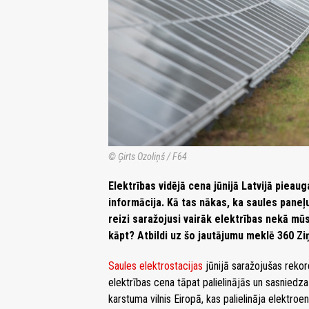
© Ģirts Ozoliņš / F64
Elektrības vidējā cena jūnijā Latvijā pieau
informācija. Kā tas nākas, ka saules paneļu
reizi saražojusi vairāk elektrības nekā mū
kāpt? Atbildi uz šo jautājumu meklē 360 Zi
Saules elektrostacijas
jūnijā saražojušas reko
elektrības cena tāpat palielinājās un sasniedz
karstuma vilnis Eiropā, kas palielināja elektro