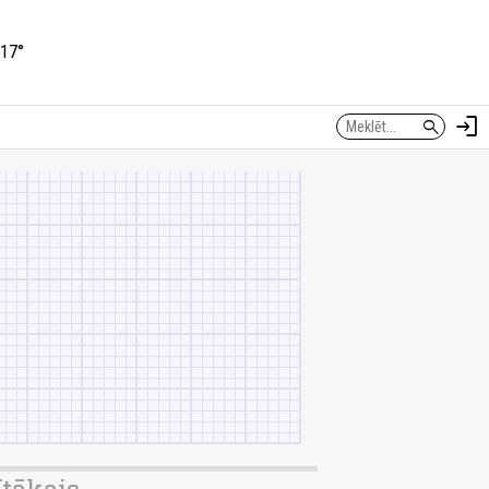
17°
login
search