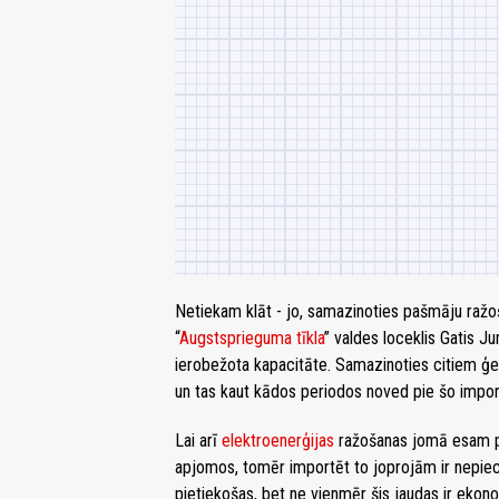
Netiekam klāt - jo, samazinoties pašmāju ražo
“
Augstsprieguma tīkla
” valdes loceklis Gatis J
ierobežota kapacitāte. Samazinoties citiem ģe
un tas kaut kādos periodos noved pie šo import
Lai arī
elektroenerģijas
ražošanas jomā esam pa
apjomos, tomēr importēt to joprojām ir nepiec
pietiekošas, bet ne vienmēr šis jaudas ir eko