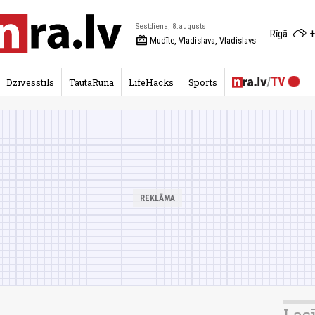
Sestdiena, 8.augusts
+
Rīgā
redeem
Mudīte, Vladislava, Vladislavs
Dzīvesstils
TautaRunā
LifeHacks
Sports