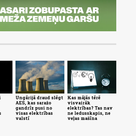
i
Ungārijā draud slēgt
Kas mājās tērē
AES, kas saražo
visvairāk
gandrīz pusi no
elektrības? Tas nav
s
visas elektrības
ne ledusskapis, ne
valstī
veļas mašīna