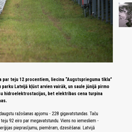
ga par teju 12 procentiem, liecina “Augstsprieguma tīkla”
 parku Latvijā kļūst arvien vairāk, un saule jūnijā pirmo
su hidroelektrostacijas, bet elektrības cena turpina
ņas.
rdaugstu ražošanas apjomu - 228 gigavatstundas. Taču
a teju 92 eiro par megavatstundu. Viens no iemesliem -
enerģijas pieprasījumu, piemēram, dzesēšanai. Latvijā