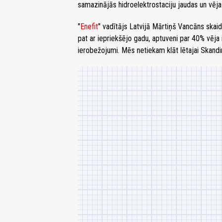
samazinājās hidroelektrostaciju jaudas un vēj
"
Enefit
" vadītājs Latvijā Mārtiņš Vancāns skaidr
pat ar iepriekšējo gadu, aptuveni par 40% vēja
ierobežojumi. Mēs netiekam klāt lētajai Skandin