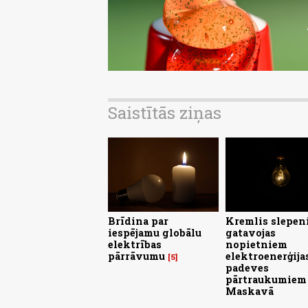
Saistītās ziņas
Brīdina par
Kremlis slepen
iespējamu globālu
gatavojas
elektrības
nopietniem
pārrāvumu
elektroenerģija
5
padeves
pārtraukumiem
Maskavā