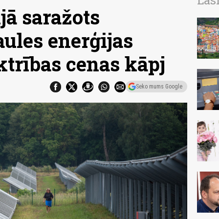
Las
jā saražots
aules enerģijas
ktrības cenas kāpj
Seko mums Google