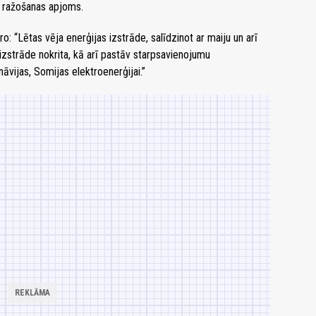
a ražošanas apjoms.
o: “Lētas vēja enerģijas izstrāde, salīdzinot ar maiju un arī
 izstrāde nokrita, kā arī pastāv starpsavienojumu
āvijas, Somijas elektroenerģijai.”