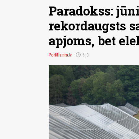
Paradokss: jūni
rekordaugsts s
apjoms, bet ele
schedule
Portāls nra.lv
6.jūl