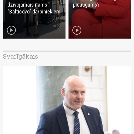
dzīvojamais nams
pieaugums?
"Balticovo" darbiniekiem
play_circle
play_circle
Svarīgākais