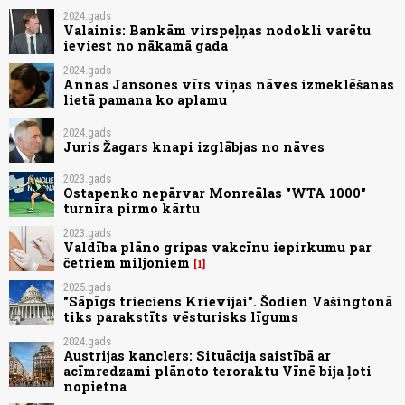
2024.gads
Valainis: Bankām virspeļņas nodokli varētu
ieviest no nākamā gada
2024.gads
Annas Jansones vīrs viņas nāves izmeklēšanas
lietā pamana ko aplamu
2024.gads
Juris Žagars knapi izglābjas no nāves
2023.gads
Ostapenko nepārvar Monreālas "WTA 1000"
turnīra pirmo kārtu
2023.gads
Valdība plāno gripas vakcīnu iepirkumu par
četriem miljoniem
1
2025.gads
"Sāpīgs trieciens Krievijai". Šodien Vašingtonā
tiks parakstīts vēsturisks līgums
2024.gads
Austrijas kanclers: Situācija saistībā ar
acīmredzami plānoto teroraktu Vīnē bija ļoti
nopietna