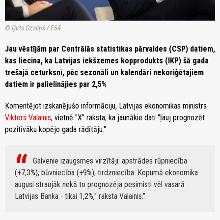
© Ģirts Ozoliņš / F64
Jau vēstījām par Centrālās statistikas pārvaldes (CSP) datiem,
kas liecina, ka Latvijas iekšzemes kopprodukts (IKP) šā gada
trešajā ceturksnī, pēc sezonāli un kalendāri nekoriģētajiem
datiem ir palielinājies par 2,5%
Komentējot izskanējušo informāciju, Latvijas ekonomikas ministrs
Viktors Valainis
, vietnē "X" raksta, ka jaunākie dati "ļauj prognozēt
pozitīvāku kopējo gada rādītāju."
Galvenie izaugsmes virzītāji: apstrādes rūpniecība
(+7,3%); būvniecība (+9%); tirdzniecība. Kopumā ekonomika
augusi straujāk nekā to prognozēja pesimisti vēl vasarā
Latvijas Banka - tikai 1,2%," raksta Valainis.