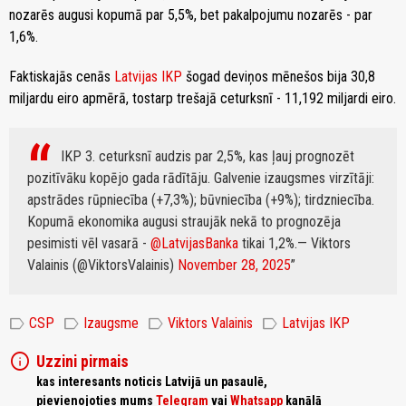
nozarēs augusi kopumā par 5,5%, bet pakalpojumu nozarēs - par
1,6%.
Faktiskajās cenās
Latvijas IKP
šogad deviņos mēnešos bija 30,8
miljardu eiro apmērā, tostarp trešajā ceturksnī - 11,192 miljardi eiro.
IKP 3. ceturksnī audzis par 2,5%, kas ļauj prognozēt
pozitīvāku kopējo gada rādītāju. Galvenie izaugsmes virzītāji:
apstrādes rūpniecība (+7,3%); būvniecība (+9%); tirdzniecība.
Kopumā ekonomika augusi straujāk nekā to prognozēja
pesimisti vēl vasarā -
@LatvijasBanka
tikai 1,2%.
— Viktors
Valainis (@ViktorsValainis)
November 28, 2025
label
label
label
label
CSP
Izaugsme
Viktors Valainis
Latvijas IKP
info
Uzzini pirmais
kas interesants noticis Latvijā un pasaulē,
pievienojoties mums
Telegram
vai
Whatsapp
kanālā