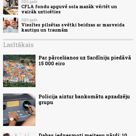
2025.gads
CFLA fondu apguvē sola mazāk vērtēt un
vairāk uzticēties
2025.gads
Viesītes pilsētas svētki beidzas ar masveida
kautiņu un traumām
Lasītākais
Par pārcelšanos uz Sardīniju piedāvā
15 000 eiro
Policija aiztur bankomātu apzadzēju
grupu
Dabas iedvesmoti meiteņu vārdi: 10