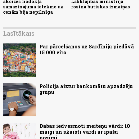
akcīzes nodokļa
Labklājības ministrija
samazinājuma ietekme uz
rosina būtiskas izmaiņas
cenām bija nepilnīga
Lasītākais
Par pārcelšanos uz Sardīniju piedāvā
15 000 eiro
Policija aiztur bankomātu apzadzēju
grupu
Dabas iedvesmoti meiteņu vārdi: 10
maigi un skaisti vārdi ar īpašu
nozīmi