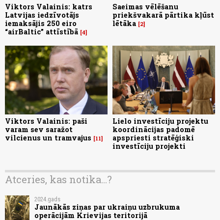
Viktors Valainis: katrs
Saeimas vēlēšanu
Latvijas iedzīvotājs
priekšvakarā pārtika kļūst
iemaksājis 250 eiro
lētāka
2
“airBaltic” attīstībā
4
Viktors Valainis: paši
Lielo investīciju projektu
varam sev saražot
koordinācijas padomē
vilcienus un tramvajus
apspriesti stratēģiski
11
investīciju projekti
Atceries, kas notika...?
2024.gads
Jaunākās ziņas par ukraiņu uzbrukuma
operācijām Krievijas teritorijā