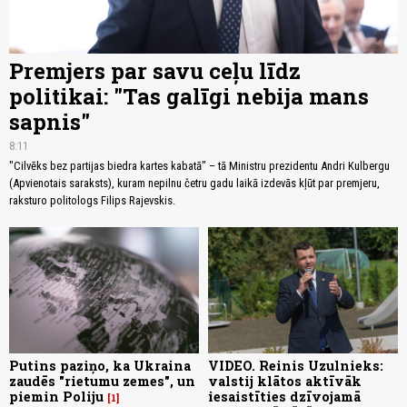
Premjers par savu ceļu līdz
politikai: "Tas galīgi nebija mans
sapnis"
8:11
"Cilvēks bez partijas biedra kartes kabatā" – tā Ministru prezidentu Andri Kulbergu
(Apvienotais saraksts), kuram nepilnu četru gadu laikā izdevās kļūt par premjeru,
raksturo politologs Filips Rajevskis.
Putins paziņo, ka Ukraina
VIDEO. Reinis Uzulnieks:
zaudēs "rietumu zemes", un
valstij klātos aktīvāk
piemin Poliju
iesaistīties dzīvojamā
1