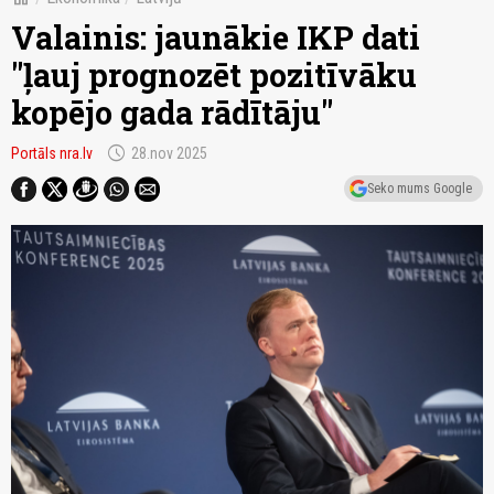
Valainis: jaunākie IKP dati
"ļauj prognozēt pozitīvāku
kopējo gada rādītāju"
schedule
Portāls nra.lv
28.nov 2025
Seko mums Google