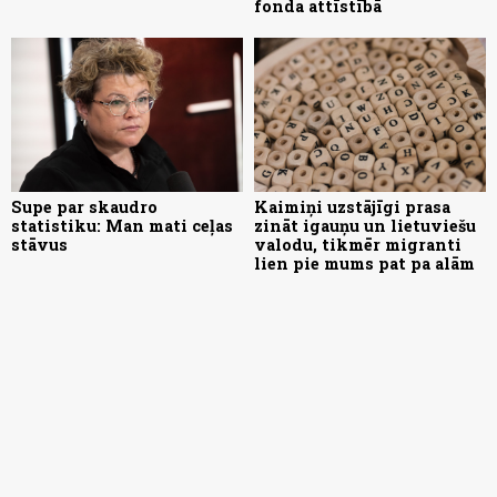
fonda attīstībā
Supe par skaudro
Kaimiņi uzstājīgi prasa
statistiku: Man mati ceļas
zināt igauņu un lietuviešu
stāvus
valodu, tikmēr migranti
lien pie mums pat pa alām