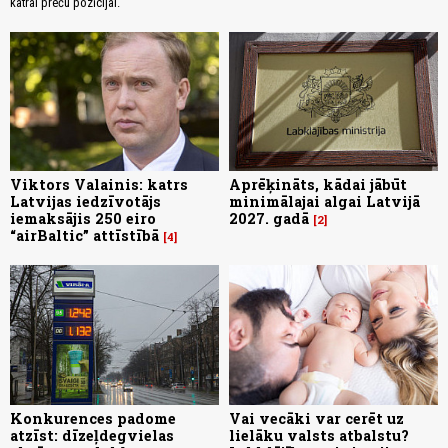
katrai preču pozīcijai.
Viktors Valainis: katrs
Aprēķināts, kādai jābūt
Latvijas iedzīvotājs
minimālajai algai Latvijā
iemaksājis 250 eiro
2027. gadā
2
“airBaltic” attīstībā
4
Konkurences padome
Vai vecāki var cerēt uz
atzīst: dīzeļdegvielas
lielāku valsts atbalstu?