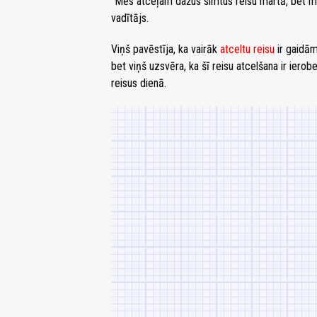
"Mēs atceļam dažus simtus reisu martā, bet m
vadītājs.
Viņš pavēstīja, ka vairāk
atceltu reisu
ir gaidām
bet viņš uzsvēra, ka šī reisu atcelšana ir ie
reisus dienā.