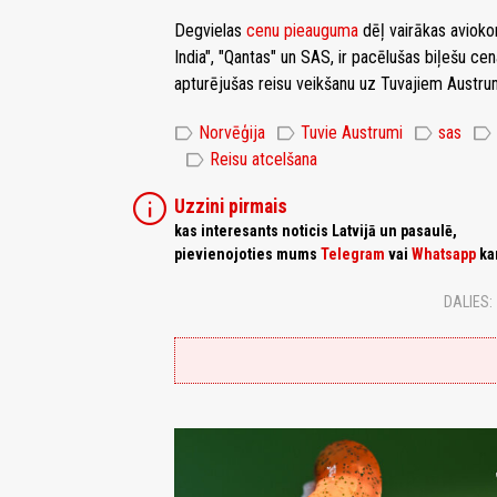
Degvielas
cenu pieauguma
dēļ vairākas aviokom
India", "Qantas" un SAS, ir pacēlušas biļešu c
apturējušas reisu veikšanu uz Tuvajiem Austr
label
label
label
label
Norvēģija
Tuvie Austrumi
sas
label
Reisu atcelšana
info
Uzzini pirmais
kas interesants noticis Latvijā un pasaulē,
pievienojoties mums
Telegram
vai
Whatsapp
ka
DALIES: