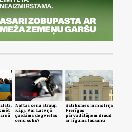
alsti,
Naftas cena strauji
Satiksmes ministrija
ekmēt
kāpj. Vai Latvijā
Pierīgas
rainā
gaidāms degvielas
pārvadātājiem draud
cenu šoks?
ar līguma laušanu