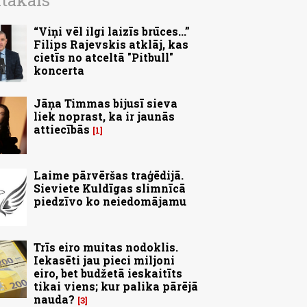
ītākais
“Viņi vēl ilgi laizīs brūces...”
Filips Rajevskis atklāj, kas
cietīs no atceltā "Pitbull"
koncerta
Jāņa Timmas bijusī sieva
liek noprast, ka ir jaunās
attiecībās
1
Laime pārvēršas traģēdijā.
Sieviete Kuldīgas slimnīcā
piedzīvo ko neiedomājamu
Trīs eiro muitas nodoklis.
Iekasēti jau pieci miljoni
eiro, bet budžetā ieskaitīts
tikai viens; kur palika pārējā
nauda?
3