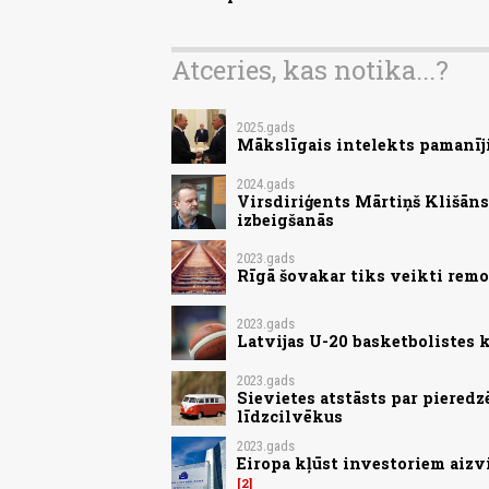
Atceries, kas notika...?
2025.gads
Mākslīgais intelekts pamanīji
2024.gads
Virsdiriģents Mārtiņš Klišān
izbeigšanās
2023.gads
Rīgā šovakar tiks veikti remo
2023.gads
Latvijas U-20 basketbolistes
2023.gads
Sievietes atstāsts par pieredz
līdzcilvēkus
2023.gads
Eiropa kļūst investoriem aizv
2