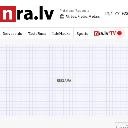
Piektdiena, 7.augusts
+23
Rīgā
redeem
Alfrēds, Fredis, Madars
Dzīvesstils
TautaRunā
LifeHacks
Sports