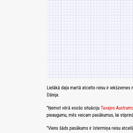
Lielākā daļa martā atcelto reisu ir iekšzemes
Dānija.
"Ņemot vērā esošo situāciju
Tuvajos Austrum
pieaugumu, mēs veicam pasākumus, lai stiprinā
"Viens šāds pasākums ir īstermiņa reisu atcelš