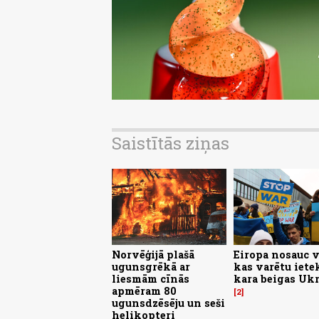
Saistītās ziņas
Norvēģijā plašā
Eiropa nosauc v
ugunsgrēkā ar
kas varētu iet
liesmām cīnās
kara beigas Uk
apmēram 80
2
ugunsdzēsēju un seši
helikopteri