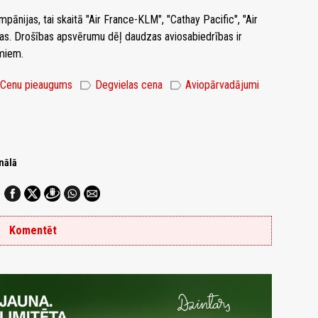
pānijas, tai skaitā "Air France-KLM", "Cathay Pacific", "Air
enas. Drošības apsvērumu dēļ daudzas aviosabiedrības ir
umiem.
label
label
Cenu pieaugums
Degvielas cena
Aviopārvadājumi
nālā
Komentēt