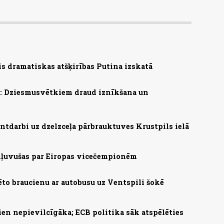
s dramatiskas atšķirības Putina izskatā
s: Dziesmusvētkiem draud iznīkšana un
ntdarbi uz dzelzceļa pārbrauktuves Krustpils ielā
 kļuvušas par Eiropas vicečempionēm
ēto braucienu ar autobusu uz Ventspili šokē
ien nepievilcīgāka; ECB politika sāk atspēlēties