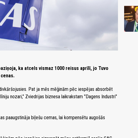
aziņoja, ka atcels vismaz 1000 reisus aprīlī, jo Tuvo
 cenas.
divkāršojusies. Pat ja mēs mēģinām pēc iespējas absorbēt
līniju nozari," Zviedrijas biznesa laikrakstam "Dagens Industri"
kas paaugstināja biļešu cemas, lai kompensētu augošās