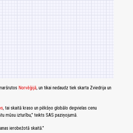
 maršrutos
Norvēģijā
, un tikai nedaudz tiek skarta Zviedrija un
os
, tai skaitā kraso un pēkšņo globālo degvielas cenu
tu mūsu izturību," teikts SAS paziņojumā.
anas ierobežotā skaitā."