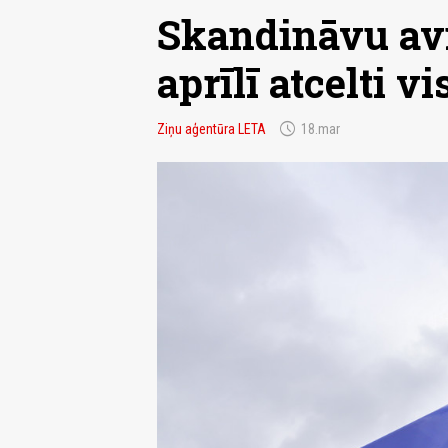
Skandināvu avi
aprīlī atcelti v
schedule
Ziņu aģentūra LETA
18.mar