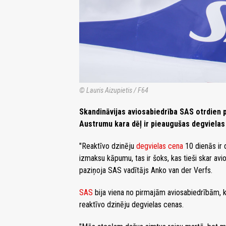
© Lauris Aizupietis / F64
Skandināvijas aviosabiedrība SAS otrdien p
Austrumu kara dēļ ir pieaugušas degvielas
"Reaktīvo dzinēju
degvielas cena
10 dienās ir 
izmaksu kāpumu, tas ir šoks, kas tieši skar avio
paziņoja SAS vadītājs Anko van der Verfs.
SAS
bija viena no pirmajām aviosabiedrībām, 
reaktīvo dzinēju degvielas cenas.