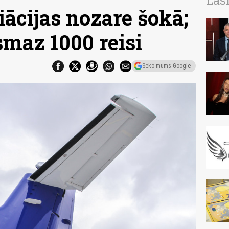
Las
ācijas nozare šokā;
ismaz 1000 reisi
Seko mums Google