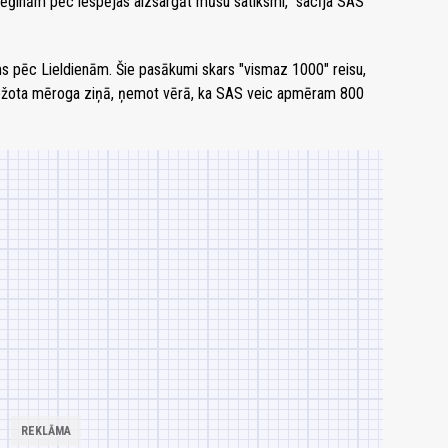
ēģinām pēc iespējas aizsargāt mūsu satiksmi," sacīja SAS
s pēc Lieldienām. Šie pasākumi skars "vismaz 1000" reisu,
robežota mēroga ziņā, ņemot vērā, ka SAS veic apmēram 800