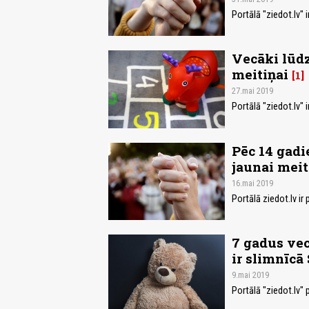
Portālā "ziedot.lv" 
Vecāki lūdz
meitiņai
1
27.mai 2019
Portālā "ziedot.lv" 
Pēc 14 gadi
jaunai meit
16.mai 2019
Portālā ziedot.lv ir
7 gadus vec
ir slimnīcā
9.mai 2019
Portālā "ziedot.lv"