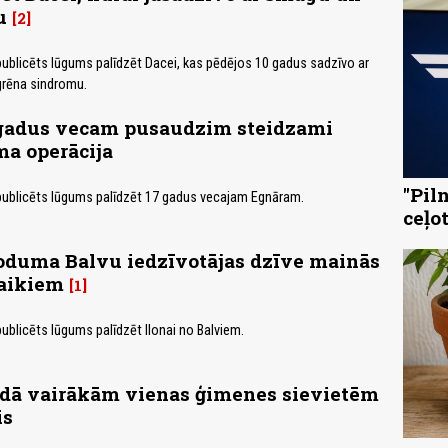
u
2
 publicēts lūgums palīdzēt Dacei, kas pēdējos 10 gadus sadzīvo ar
grēna sindromu.
7 gadus vecam pusaudzim steidzami
a operācija
"Pil
 publicēts lūgums palīdzēt 17 gadus vecajam Egnāram.
ceļo
koduma Balvu iedzīvotājas dzīve mainās
laikiem
1
publicēts lūgums palīdzēt Ilonai no Balviem.
adā vairākām vienas ģimenes sievietēm
is