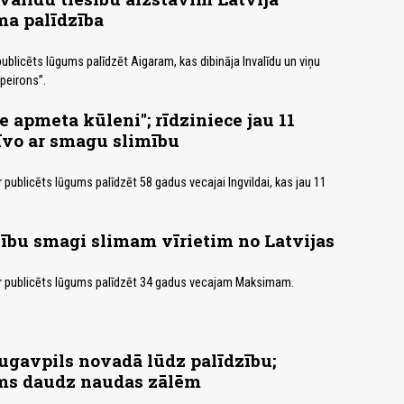
ma palīdzība
 publicēts lūgums palīdzēt Aigaram, kas dibināja Invalīdu un viņu
peirons”.
 apmeta kūleni"; rīdziniece jau 11
īvo ar smagu slimību
ir publicēts lūgums palīdzēt 58 gadus vecajai Ingvildai, kas jau 11
ību smagi slimam vīrietim no Latvijas
 ir publicēts lūgums palīdzēt 34 gadus vecajam Maksimam.
ugavpils novadā lūdz palīdzību;
ms daudz naudas zālēm