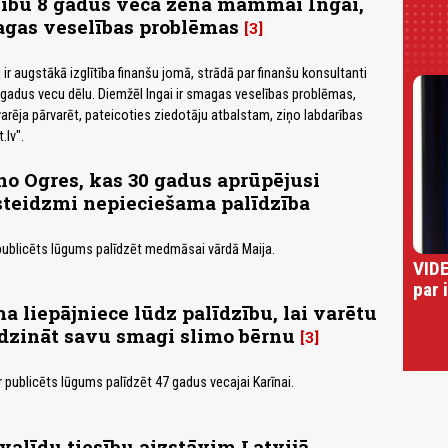
zību 8 gadus veca zēna mammai Ingai,
agas veselības problēmas
3
ai ir augstākā izglītība finanšu jomā, strādā par finanšu konsultanti
gadus vecu dēlu. Diemžēl Ingai ir smagas veselības problēmas,
varēja pārvarēt, pateicoties ziedotāju atbalstam, ziņo labdarības
.lv".
o Ogres, kas 30 gadus aprūpējusi
steidzmi nepieciešama palīdzība
 publicēts lūgums palīdzēt medmāsai vārdā Maija.
VIDE
par 
ma liepājniece lūdz palīdzību, lai varētu
dzināt savu smagi slimo bērnu
3
ir publicēts lūgums palīdzēt 47 gadus vecajai Karīnai.
alīdu tiesību aizstāvim Latvijā