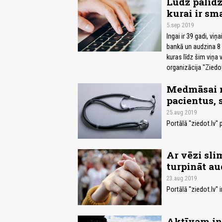
Lūdz palīd
kurai ir sm
5.sep 2019
Ingai ir 39 gadi, viņ
bankā un audzina 8 
kuras līdz šim viņa 
organizācija "Ziedot
Medmāsai n
pacientus, 
25.aug 2019
Portālā "ziedot.lv"
Ar vēzi sli
turpināt au
23.aug 2019
Portālā "ziedot.lv" 
Aktīvam inv