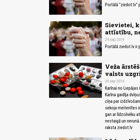
Portālā "ziedot.lv" 
Sievietei, k
attīstību, 
29.sep 2019
Portālā ziedot.lv ir
Veža ārstēš
valsts uzg
20.sep 2019
Karīnai no Liepājas 
Karīna gaidīja dvīņu
cīņa par izdzīvošanu
sekoja meitenītes in
gan ar līdzcilvēku a
nestaigā un nerunā.
raksta ziedot.lv