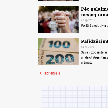
Pēc nelaime
nespēj runā
27.apr 2019
Portālā ziedot.lv i
Palīdzēsim!
5.apr 2019
Saira ir zobārste a
un dejot Argentīnas 
grāmatu.
chevron_left
Iepriekšējā