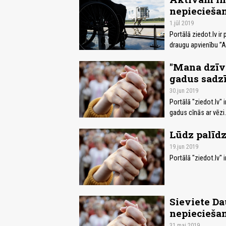
nepiecieša
1.jūl 2019
Portālā ziedot.lv ir
draugu apvienību ”A
"Mana dzīve
gadus sadz
30.jun 2019
Portālā "ziedot.lv" 
gadus cīnās ar vēzi.
Lūdz palīdz
19.jun 2019
Portālā "ziedot.lv"
Sieviete Da
nepiecieša
31.mai 2019