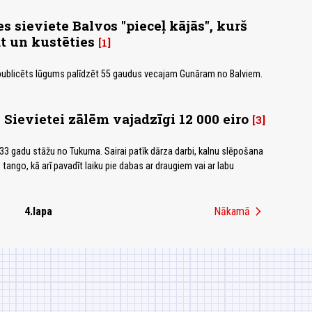
s sieviete Balvos "pieceļ kājās", kurš
t un kustēties
1
r publicēts lūgums palīdzēt 55 gaudus vecajam Gunāram no Balviem.
 Sievietei zālēm vajadzīgi 12 000 eiro
3
r 33 gadu stāžu no Tukuma. Sairai patīk dārza darbi, kalnu slēpošana
tango, kā arī pavadīt laiku pie dabas ar draugiem vai ar labu
chevron_right
4.lapa
Nākamā