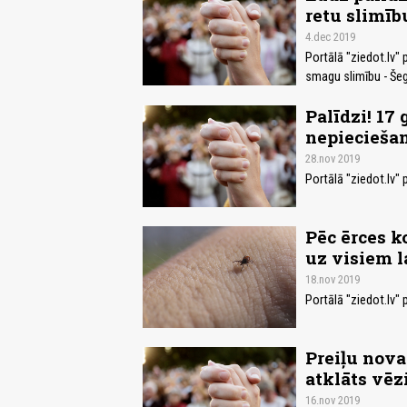
retu slimīb
4.dec 2019
Portālā "ziedot.lv"
smagu slimību - Še
Palīdzi! 1
nepieciešam
28.nov 2019
Portālā "ziedot.lv"
Pēc ērces 
uz visiem 
18.nov 2019
Portālā "ziedot.lv" 
Preiļu nov
atklāts vēz
16.nov 2019