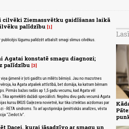
 cilvēki Ziemassvētku gaidīšanas laikā
cilvēku palīdzību
1
Las
ir publicējis lūgumu palīdzēt atbalsīt smagi slimus cilvēkus.
i Agatai konstatē smagu diagnozi;
z palīdzību
3
n viņa ģimenē ir ļoti gaidīts un mīlēts bērniņš. Jau no mazotnes
evēroja, ka Agata atpaliek attīstībā, bet domāja, ka katram bērnam
ps. Pirmās bažas radās ap 1,5 gadu vecumu, kad Agata vēl
. Tika apmeklēti dažādi speciālisti. Nepilnu divu gadu vecumā Agata
Kāda
cijas kursu BKUS Gaiļezera novietnē, kur tika izteiktas aizdomas par
 - RETA sindroms. To arī apstiprināja ģenētiskās analīzes, vēsta
Pāte
ija "Ziedot.lv".
pun
ēt Dacei, kurai jāsadzīvo ar smagu un