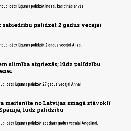
ir publicēts lūgums palīdzēt Inesai, kas cīnās ar vēzi.
 sabiedrību palīdzēt 2 gadus vecajai
ir publicēts lūgums palīdzēt 2 gadus vecajai Alisai.
em slimība atgriezās; lūdz palīdzību
enei
 publicēts lūgums palīdzēt 27 gadus vecajai Annai.
a meitenīte no Latvijas smagā stāvoklī
 Spānijā; lūdz palīdzību
 publicēts lūgums palīdzēt spetiņus gadus vecajai Angelīnai.