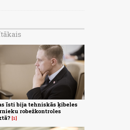
ītākais
s īsti bija tehniskās ķibeles
rnieku robežkontroles
ktā?
1