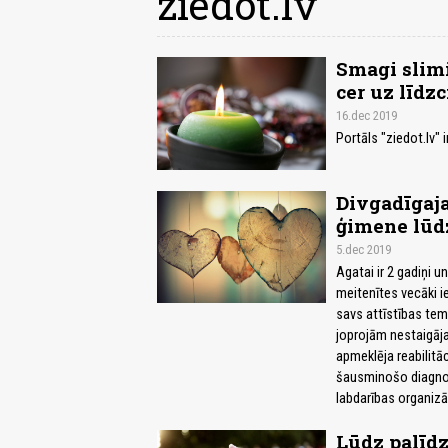
ziedot.lv
Smagi slimi
cer uz līdz
16.dec 2019
Portāls "ziedot.lv" 
Divgadīgaja
ģimene lūd
5.dec 2019
Agatai ir 2 gadiņi u
meitenītes vecāki i
savs attīstības tem
joprojām nestaigāja
apmeklēja reabilitā
šausminošo diagnozi
labdarības organizāc
Lūdz palīdz