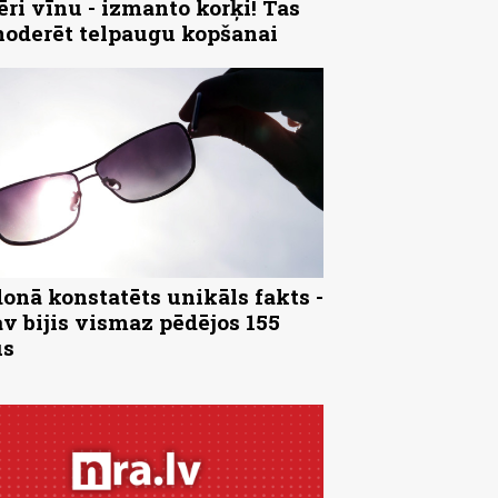
ēri vīnu - izmanto korķi! Tas
noderēt telpaugu kopšanai
onā konstatēts unikāls fakts -
av bijis vismaz pēdējos 155
us