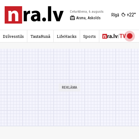
Ceturtdiena, 6.augusts
+22°
Rīgā
redeem
Aisma, Askolds
Dzīvesstils
TautaRunā
LifeHacks
Sports