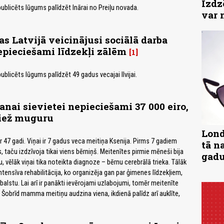
Izdz
publicēts lūgums palīdzēt Inārai no Preiļu novada.
var 
as Latvijā veicinājusi sociālā darba
nepieciešami līdzekļi zālēm
1
 publicēts lūgums palīdzēt 49 gadus vecajai Ilvijai.
anai sievietei nepieciešami 37 000 eiro,
riež muguru
Lond
ir 47 gadi. Viņai ir 7 gadus veca meitiņa Ksenija. Pirms 7 gadiem
tā n
s, taču izdzīvoja tikai viens bērniņš. Meitenītes pirmie mēneši bija
gad
, vēlāk viņai tika noteikta diagnoze – bērnu cerebrālā trieka. Tālāk
tensīva rehabilitācija, ko organizēja gan par ģimenes līdzekļiem,
tbalstu. Lai arī ir panākti ievērojami uzlabojumi, tomēr meitenīte
 Šobrīd mamma meitiņu audzina viena, ikdienā palīdz arī auklīte,