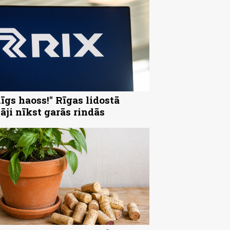
nīgs haoss!" Rīgas lidostā
tāji nīkst garās rindās