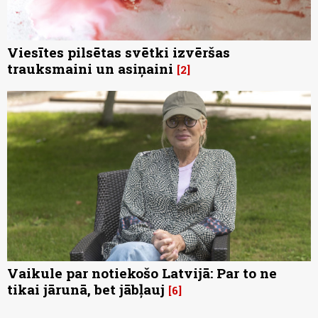
Viesītes pilsētas svētki izvēršas
trauksmaini un asiņaini
2
Vaikule par notiekošo Latvijā: Par to ne
tikai jārunā, bet jābļauj
6