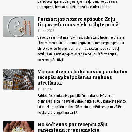
paredzēts spriest par jaunajiem zāļu cenu veidošanas
principiem, liecina apakškomisijas darba kārtība.
Farmācijas nozare apšauba Zāļu
tirgus reformas efektu ilgtermiņā
11.jan 2025
Veselības ministrijas (VM) izstrādātā zāļu tirgus reforma ir
eksperiments un ilgtermiņa ieguvumus nesniegs, aģentūrai
LETA savu vērtējumu par reformas ietekmi pēc šonedēļ
notikušām savstarpējām sarunām pauduši farmācijas
nozares pārstāvji.
Vienas dienas laikā savāc parakstus
recepšu apkalpošanas maksas
atcelšanai
11.jan 2025
Sabiedrības iniciatīvu portālā "manabalss.lv" vienas
diennakts laikā ir savākti vairāk nekā 10 000 parakstu par to,
lai atceltu papildu maksu 75 centu apmērā recepšu zālēm,
noskaidroja aģentūra LETA.
No šodienas par recepšu zāļu
saņemšanu ir jāpiemaksā