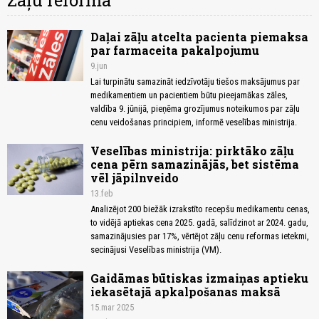
Zāļu reforma
Daļai zāļu atcelta pacienta piemaksa
par farmaceita pakalpojumu
9.jun
Lai turpinātu samazināt iedzīvotāju tiešos maksājumus par
medikamentiem un pacientiem būtu pieejamākas zāles,
valdība 9. jūnijā, pieņēma grozījumus noteikumos par zāļu
cenu veidošanas principiem, informē veselības ministrija.
Veselības ministrija: pirktāko zāļu
cena pērn samazinājās, bet sistēma
vēl jāpilnveido
13.feb
Analizējot 200 biežāk izrakstīto recepšu medikamentu cenas,
to vidējā aptiekas cena 2025. gadā, salīdzinot ar 2024. gadu,
samazinājusies par 17%, vērtējot zāļu cenu reformas ietekmi,
secinājusi Veselības ministrija (VM).
Gaidāmas būtiskas izmaiņas aptieku
iekasētajā apkalpošanas maksā
15.mar 2025