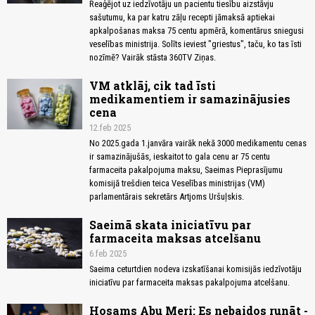
Reaģējot uz iedzīvotāju un pacientu tiesību aizstāvju
sašutumu, ka par katru zāļu recepti jāmaksā aptiekai
apkalpošanas maksa 75 centu apmērā, komentārus sniegusi
veselības ministrija. Solīts ieviest "griestus", taču, ko tas īsti
nozīmē? Vairāk stāsta 360TV Ziņas.
VM atklāj, cik tad īsti
medikamentiem ir samazinājusies
cena
12.feb 2025
No 2025.gada 1.janvāra vairāk nekā 3000 medikamentu cenas
ir samazinājušās, ieskaitot to gala cenu ar 75 centu
farmaceita pakalpojuma maksu, Saeimas Pieprasījumu
komisijā trešdien teica Veselības ministrijas (VM)
parlamentārais sekretārs Artjoms Uršuļskis.
Saeimā skata iniciatīvu par
farmaceita maksas atcelšanu
6.feb 2025
Saeima ceturtdien nodeva izskatīšanai komisijās iedzīvotāju
iniciatīvu par farmaceita maksas pakalpojuma atcelšanu.
Hosams Abu Meri: Es nebaidos runāt -