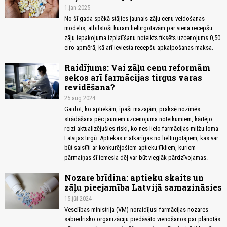
1.jan 2025
No šī gada spēkā stājies jaunais zāļu cenu veidošanas
modelis, atbilstoši kuram lieltirgotavām par viena recepšu
zāļu iepakojuma izplatīšanu noteikts fiksēts uzcenojums 0,50
eiro apmērā, kā arī ieviesta recepšu apkalpošanas maksa.
Raidījums: Vai zāļu cenu reformām
sekos arī farmācijas tirgus varas
revidēšana?
25.aug 2024
Gaidot, ko aptiekām, īpaši mazajām, praksē nozīmēs
strādāšana pēc jauniem uzcenojuma noteikumiem, kārtējo
reizi aktualizējušies riski, ko nes lielo farmācijas milžu loma
Latvijas tirgū. Aptiekas ir atkarīgas no lieltirgotājiem, kas var
būt saistīti ar konkurējošiem aptieku tīkliem, kuriem
pārmaiņas šī iemesla dēļ var būt vieglāk pārdzīvojamas.
Nozare brīdina: aptieku skaits un
zāļu pieejamība Latvijā samazināsies
15.jūl 2024
Veselības ministrija (VM) noraidījusi farmācijas nozares
sabiedrisko organizāciju piedāvāto vienošanos par plānotās