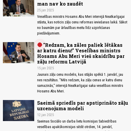
man nav ko zaudēt
25.jan 2025
Veselības ministrs Hosams Abu Meri intervijā Neatkarīgajai
stāsta, kas noticis zāļu cenu reformas ieviešanas laikā. Sākot
no baumām par ārlaulības meitu līdz uzpirkšanas
piedāvājumiem.
"Redzam, ka zāles paliek lētākas
ar katru dienu!" Veselības ministrs
Hosams Abu Meri vieš skaidrību par
zāļu reformu Latvijā
15.jan 2025
Jaunais zāļu cenu modelis, kas stājās spēkā 1. janvārī, jau
nes rezultātus. "Mēs redzam, ka zāļu cenas ar katru dienu
samazinās," intervijā Neatkarīgajai saka veselības ministrs
Hosams Abu Meri.
Saeimā spriedīs par apstiprināto zāļu
uzcenojuma modeli
12.jan 2025
Saeimas Sociālo un darba lietu komisijas Sabiedrības
veselības apakškomisijas sēdē otrdien, 14. janvārī,