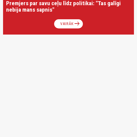
Premjers par savu ceļu līdz politikai: "Tas galīgi
nebija mans sapnis"
arrow_right_alt
VAIRĀK