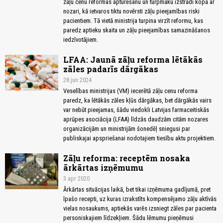
zāļu cenu reformas apturēšanu un turpmāku izstrādi kopā ar
nozari, kā ietvaros tiktu novērsti zāļu pieejamības riski
pacientiem. Tā vietā ministrija turpina virzīt reformu, kas
paredz aptieku skaita un zāļu pieejamības samazināšanos
iedzīvotājiem.
LFAA: Jaunā zāļu reforma lētākās
zāles padarīs dārgākas
28.jun 2024
Veselības ministrijas (VM) iecerētā zāļu cenu reforma
paredz, ka lētākās zāles kļūs dārgākas, bet dārgākās vairs
var nebūt pieejamas, šādu viedokli Latvijas farmaceitiskās
aprūpes asociācija (LFAA) līdzās daudzām citām nozares
organizācijām un ministrijām šonedēļ sniegusi par
publiskajai apspriešanai nodotajiem tiesību aktu projektiem.
Zāļu reforma: receptēm nosaka
ārkārtas izņēmumu
3.apr 2020
Ārkārtas situācijas laikā, bet tikai izņēmuma gadījumā, pret
īpašo recepti, uz kuras izrakstīts kompensējamo zāļu aktīvās
vielas nosaukums, aptiekās varēs izsniegt zāles par pacienta
personiskajiem līdzekļiem. Šādu lēmumu pieņēmusi