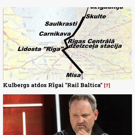
Kulbergs atdos Rīgai "Rail Baltica"
7