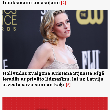
trauksmaini un asiņaini
2
Holivudas zvaigzne Kristena Stjuarte Rīgā
ieradās ar privāto lidmašīnu, lai uz Latviju
atvestu savu suni un kaķi
2