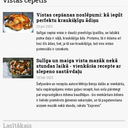
vistas cepetis
Vistas cepšanas noslēpumi: kā iegūt
perfektu kraukšķīgu ādiņu
20.jun 2025
Sulīgai ceptai vistai ir daudz pievilcīgu īpašību, un labākā
putna daļa ir sāļā, kraukšķīga āda. Protams, tā ir ēdama arī
bez šīs ādas, bet, ja tā nav kraukšķīga, tad viss vistas
potenciāls ir izniekots.
Sulīga un maiga vista mazāk nekā
stundas laikā - vienkārša recepte ar
slepeno sastāvdaļu
18.feb 2025
Šefpavāre un recepšu autore Mērija Berija dalās ar vienkāršu,
taču nepārspējamu vistas gaļas recepti, kas sola pārsteigt
pat visprasīgākos ēdiena baudītājus - šis vienkāršais ēdiens
ir lieliski piemērots ģimenes vakariņām, un tā pagatavošana
aizņem mazāk nekā stundu, raksta “Express”.
Lasītākais