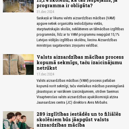
programma ir obligāta?
31.dec 2024
Saskaņā ar likumu valsts aizsardzības mācības (VAM)
apguve netiek organizēta ieslodzījuma vietās,
starptautiskajās skolās, neklātienes un tālmācības izglītības
programmās, līdz ar to VAM programmu neapgūst 15,1%
Latvijas vidējās izglītības skolēnu, liecina Aizsardzības
ministrijas sagatavotais ziņojums valdībai.
Valsts aizsardzības mācības process
kopumā sekmīgs, taču izaicinājumu
netrūkst
17.dec 2024
Valsts aizsardzības mācības (VAM) process patlaban
kopumā norit sekmīgi, taču vienlaikus mācības pasniegšanā
jāsastopas ar vairākiem izaicinājumiem, otrdien Saeimas
Visaptverošas valsts aizsardzības apakškomisijā atzina
Jaunsardzes centra (JC) direktors Aivis Mirbahs.
289 izglītības iestādēs un to filiālēs
skolēniem būs jāapgūst valsts
aizsardzības mācība