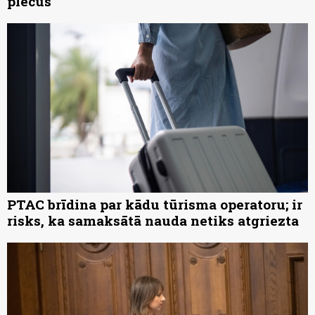
plecus
PTAC brīdina par kādu tūrisma operatoru; ir
risks, ka samaksātā nauda netiks atgriezta