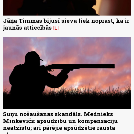
Jāņa Timmas bijusī sieva liek noprast, ka ir
jaunās attiecībās
1
Suņu nošaušanas skandāls. Mednieks
Minkevičs: apsūdzību un kompensāciju
neatzīstu; arī pārējie apsūdzētie rausta