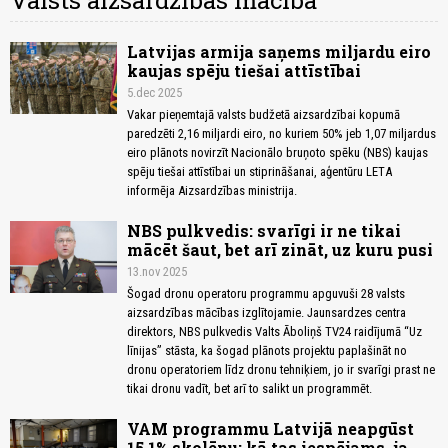
Valsts aizsardzības mācība
Latvijas armija saņems miljardu eiro
kaujas spēju tiešai attīstībai
5.dec 2025
Vakar pieņemtajā valsts budžetā aizsardzībai kopumā
paredzēti 2,16 miljardi eiro, no kuriem 50% jeb 1,07 miljardus
eiro plānots novirzīt Nacionālo bruņoto spēku (NBS) kaujas
spēju tiešai attīstībai un stiprināšanai, aģentūru LETA
informēja Aizsardzības ministrija.
NBS pulkvedis: svarīgi ir ne tikai
mācēt šaut, bet arī zināt, uz kuru pusi
13.nov 2025
Šogad dronu operatoru programmu apguvuši 28 valsts
aizsardzības mācības izglītojamie. Jaunsardzes centra
direktors, NBS pulkvedis Valts Āboliņš TV24 raidījumā “Uz
līnijas” stāsta, ka šogad plānots projektu paplašināt no
dronu operatoriem līdz dronu tehniķiem, jo ir svarīgi prast ne
tikai dronu vadīt, bet arī to salikt un programmēt.
VAM programmu Latvijā neapgūst
15,1% skolēnu; kā tas iespējams, ja