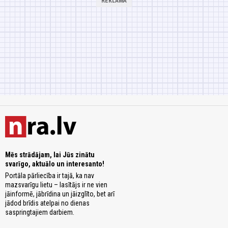
Mēs strādājam, lai Jūs zinātu
svarīgo, aktuālo un interesanto!
Portāla pārliecība ir tajā, ka nav
mazsvarīgu lietu – lasītājs ir ne vien
jāinformē, jābrīdina un jāizglīto, bet arī
jādod brīdis atelpai no dienas
saspringtajiem darbiem.