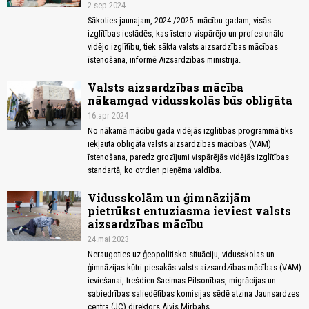
2.sep 2024
Sākoties jaunajam, 2024./2025. mācību gadam, visās
izglītības iestādēs, kas īsteno vispārējo un profesionālo
vidējo izglītību, tiek sākta valsts aizsardzības mācības
īstenošana, informē Aizsardzības ministrija.
Valsts aizsardzības mācība
nākamgad vidusskolās būs obligāta
16.apr 2024
No nākamā mācību gada vidējās izglītības programmā tiks
iekļauta obligāta valsts aizsardzības mācības (VAM)
īstenošana, paredz grozījumi vispārējās vidējās izglītības
standartā, ko otrdien pieņēma valdība.
Vidusskolām un ģimnāzijām
pietrūkst entuziasma ieviest valsts
aizsardzības mācību
24.mai 2023
Neraugoties uz ģeopolitisko situāciju, vidusskolas un
ģimnāzijas kūtri piesakās valsts aizsardzības mācības (VAM)
ieviešanai, trešdien Saeimas Pilsonības, migrācijas un
sabiedrības saliedētības komisijas sēdē atzina Jaunsardzes
centra (JC) direktors Aivis Mirbahs.