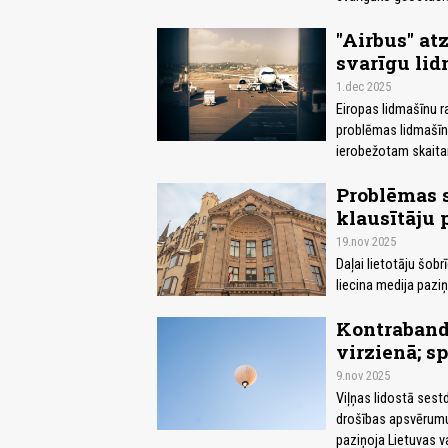
"Airbus" at
svarīgu lid
1.dec 2025
Eiropas lidmašīnu ra
problēmas lidmašīn
ierobežotam skaita
Problēmas s
klausītāju p
19.nov 2025
Daļai lietotāju šobr
liecina medija pazi
Kontrabandi
virzienā; s
9.nov 2025
Viļņas lidostā sest
drošības apsvērumu d
paziņoja Lietuvas v