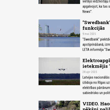
vietējo iedzīvotāju 
apgalvojot, ka tas s
News”.
"Swedbank"
funkcijās
9.mai 2025
"Swedbank" piektdi
apstiprināšanā, izm
LETA informēja "Sw
Elektroapg
ietekmējis "
28.apr 2025
Latvijas nacionālās 
izlidoja no Rīgas u
elektrības pārrāvuma
sabiedrisko un polit
VIDEO. Haos
pēkšņi pali