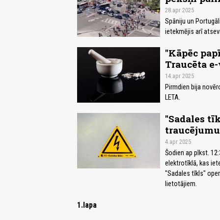
28.apr 2025
Spāniju un Portugāl
ietekmējis arī atsev
"Kāpēc papī
Traucēta e-
14.apr 2025
Pirmdien bija novēr
LETA.
"Sadales tī
traucējumus
4.apr 2025
Šodien ap plkst. 12
elektrotīklā, kas ie
"Sadales tīkls" oper
lietotājiem.
1.lapa