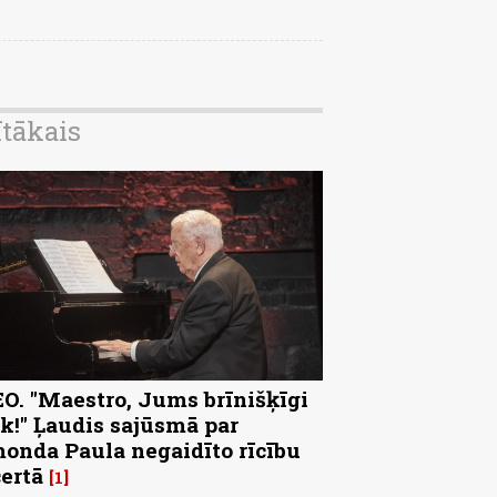
ītākais
O. "Maestro, Jums brīnišķīgi
k!" Ļaudis sajūsmā par
onda Paula negaidīto rīcību
ertā
1