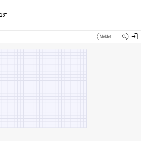
23°
login
search