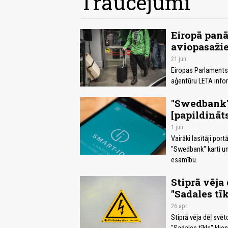
Traucējumi
Eiropā panā
aviopasažie
21.jun
Eiropas Parlaments
aģentūru LETA infor
"Swedbank"
[papildināt
1.jun
Vairāki lasītāji po
"Swedbank" karti un
esamību.
Stiprā vēja
"Sadales tīk
26.apr
Stiprā vēja dēļ svē