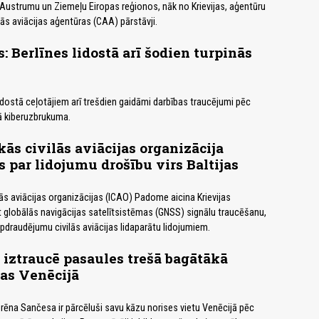
, Austrumu un Ziemeļu Eiropas reģionos, nāk no Krievijas, aģentūru
lās aviācijas aģentūras (CAA) pārstāvji.
: Berlīnes lidostā arī šodien turpinās
lidostā ceļotājiem arī trešdien gaidāmi darbības traucējumi pēc
ā kiberuzbrukuma.
kās civilās aviācijas organizācija
s par lidojumu drošību virs Baltijas
lās aviācijas organizācijas (ICAO) Padome aicina Krievijas
t globālās navigācijas satelītsistēmas (GNSS) signālu traucēšanu,
pdraudējumu civilās aviācijas lidaparātu lidojumiem.
i iztraucē pasaules trešā bagātākā
as Venēcijā
ēna Sančesa ir pārcēluši savu kāzu norises vietu Venēcijā pēc