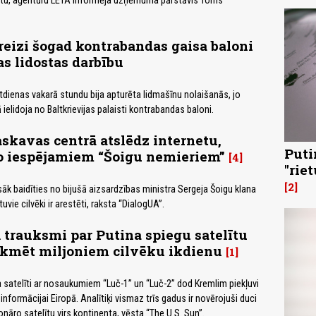
ientu, aģentūru LETA informēja uzņēmuma pārstāvis Toms
reizi šogad kontrabandas gaisa baloni
as lidostas darbību
rtdienas vakarā stundu bija apturēta lidmašīnu nolaišanās, jo
 ielidoja no Baltkrievijas palaisti kontrabandas baloni.
kavas centrā atslēdz internetu,
Puti
no iespējamiem “Šoigu nemieriem”
4
"rie
2
āk baidīties no bijušā aizsardzības ministra Sergeja Šoigu klana
vie cilvēki ir arestēti, raksta “DialogUA”.
ļ trauksmi par Putina spiegu satelītu
ekmēt miljoniem cilvēku ikdienu
1
a satelīti ar nosaukumiem “Luč-1” un “Luč-2” dod Kremlim piekļuvi
 informācijai Eiropā. Analītiķi vismaz trīs gadus ir novērojuši duci
nāro satelītu virs kontinenta, vēsta “The U.S. Sun”.