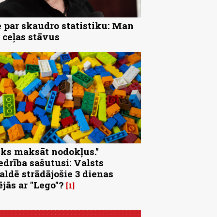
 par skaudro statistiku: Man
 ceļas stāvus
eks maksāt nodokļus."
edrība sašutusi: Valsts
aldē strādājošie 3 dienas
ējās ar "Lego"?
1