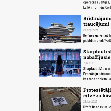
operācijas Baltijas
LETA informēja Civi
Brīdinājums
traucējumi
24.sep 2025
Berlīnes galvenajā 
piektdien piedzīvot
Starptautis
nobažījusie
7.jūl 2025
Starptautiskās civi
Federāciju pārtrauk
kas rada nopietnu a
Protestētāj
cilvēka kāz
28.jun 2025
Džefs Bezoss un Lor