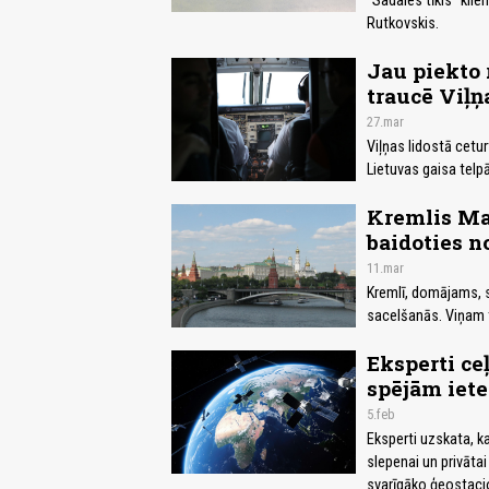
"Sadales tīkls" kl
Rutkovskis.
Jau piekto 
traucē Viļņ
27.mar
Viļņas lidostā cetu
Lietuvas gaisa telpā
Kremlis Mas
baidoties 
11.mar
Kremlī, domājams, s
sacelšanās. Viņam tu
Eksperti ce
spējām iet
5.feb
Eksperti uzskata, k
slepenai un privātai
svarīgāko ģeostacio