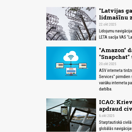
"Latvijas g
lidmašīnu 
22.okt 2025
Lidojumu navigācijas
LETA sacīja VAS "La
"Amazon" da
"Snapchat" 
20.okt 2025
ASV interneta tird
Services" pirmdien 
vairāku interneta p
darbība.
ICAO: Kriev
apdraud civ
6.okt 2025
Starptautiskā civilā
globālās navigācija