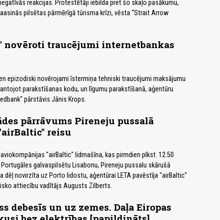
negatīvās reakcijas. Protestētāji iebilda pret šo skaļo pasākumu,
aasinās pilsētas pārmērīgā tūrisma krīzi, vēsta “Strait Arrow
 novēroti traucējumi internetbankas
en epizodiski novērojami īstermiņa tehniski traucējumi maksājumu
antojot parakstīšanas kodu, un līgumu parakstīšanā, aģentūru
edbank" pārstāvis Jānis Krops.
ādes pārrāvums Pireneju pussalā
airBaltic" reisu
aviokompānijas "airBaltic" lidmašīna, kas pirmdien plkst. 12.50
z Portugāles galvaspilsētu Lisabonu, Pireneju pussalu skārušā
 dēļ novirzīta uz Porto lidostu, aģentūrai LETA pavēstīja "airBaltic"
isko attiecību vadītājs Augusts Zilberts.
s debesīs un uz zemes. Daļa Eiropas
kusi bez elektrības [papildināts]