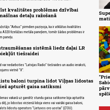
zīst kvalitātes problēmas dzīvībai
Supe
mašīnas detaļu ražošanā
mati
žotājs "Airbus" pirmdien paziņoja, ka ir atklātas kvalitātes
u A320 fizelāžas metāla paneļiem, tomēr šādas problēmas ir
m paneļu.
traumēšanas sistēmā liedz daļai LR
iekļūt tiešraidei
īd var nedarboties "Latvijas Radio" tiešraides un audio ieraksti,
ņojums vietnē "X".
"Pri
stu baloni turpina lidot Viļņas lidostas
Sabi
piež apturēt gaisa satiksmi
pārv
spēl
dienas vakarā uz gandrīz stundu gaisa satiksme bija apturēta
ēļ, jo lidostas virzienā lidoja viens vai vairāki gaisa baloni,
alsts lidostu operators "Lietuvos oro uostai" (LTOU).