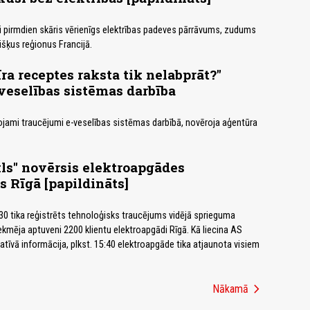
i pirmdien skāris vērienīgs elektrības padeves pārrāvums, zudums
išķus reģionus Francijā.
ra receptes raksta tik nelabprāt?"
veselības sistēmas darbība
ojami traucējumi e-veselības sistēmas darbībā, novēroja aģentūra
kls" novērsis elektroapgādes
 Rīgā [papildināts]
:30 tika reģistrēts tehnoloģisks traucējums vidējā sprieguma
tekmēja aptuveni 2200 klientu elektroapgādi Rīgā. Kā liecina AS
atīvā informācija, plkst. 15:40 elektroapgāde tika atjaunota visiem
chevron_right
Nākamā