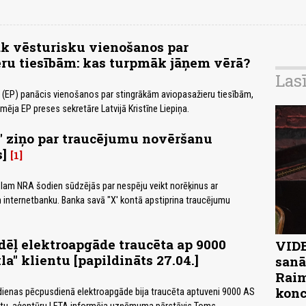
k vēsturisku vienošanos par
ru tiesībām: kas turpmāk jāņem vērā?
Las
 (EP) panācis vienošanos par stingrākām aviopasažieru tiesībām,
mēja EP preses sekretāre Latvijā Kristīne Liepiņa.
 ziņo par traucējumu novēršanu
s]
1
rtālam NRA šodien sūdzējās par nespēju veikt norēķinus ar
 internetbanku. Banka savā "X' kontā apstiprina traucējumu
 dēļ elektroapgāde traucēta ap 9000
VIDE
la" klientu [papildināts 27.04.]
sanā
Raim
konc
tdienas pēcpusdienā elektroapgāde bija traucēta aptuveni 9000 AS