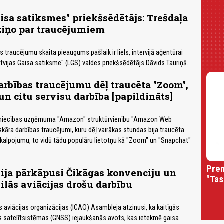
aisa satiksmes" priekšsēdētājs: Trešdaļa
ziņo par traucējumiem
 traucējumu skaita pieaugums pašlaik ir liels, intervijā aģentūrai
tvijas Gaisa satiksme" (LGS) valdes priekšsēdētājs Dāvids Tauriņš.
rbības traucējumu dēļ traucēta "Zoom",
un citu servisu darbība [papildināts]
zniecības uzņēmuma "Amazon" struktūrvienību "Amazon Web
skāra darbības traucējumi, kuru dēļ vairākas stundas bija traucēta
akalpojumu, to vidū tādu populāru lietotņu kā "Zoom" un "Snapchat"
Prem
ija pārkāpusi Čikāgas konvenciju un
"Tas
ilās aviācijas drošu darbību
s aviācijas organizācijas (ICAO) Asambleja atzinusi, ka kaitīgās
s satelītsistēmas (GNSS) iejaukšanās avots, kas ietekmē gaisa