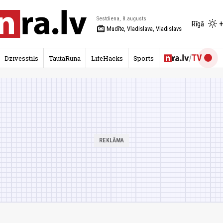
Sestdiena, 8.augusts
+
Rīgā
redeem
Mudīte, Vladislava, Vladislavs
Dzīvesstils
TautaRunā
LifeHacks
Sports