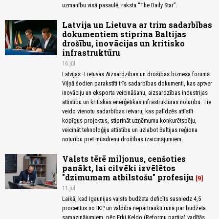
uzmanību visā pasaulē, raksta “The Daily Star”.
Latvija un Lietuva ar trim sadarbības
dokumentiem stiprina Baltijas
drošību, inovācijas un kritisko
infrastruktūru
16.jūl
Latvijas–Lietuvas Aizsardzības un drošības biznesa forumā
Viļņā šodien parakstīti trīs sadarbības dokumenti, kas aptver
inovāciju un eksporta veicināšanu, aizsardzības industrijas
attīstību un kritiskās enerģētikas infrastruktūras noturību. Tie
veido vienotu sadarbības ietvaru, kas palīdzēs attīstīt
kopīgus projektus, stiprināt uzņēmumu konkurētspēju,
veicināt tehnoloģiju attīstību un uzlabot Baltijas reģiona
noturību pret mūsdienu drošības izaicinājumiem.
Valsts tērē miljonus, cenšoties
panākt, lai cilvēki izvēlētos
"dzimumam atbilstošu" profesiju
9
11.jūl
Laikā, kad Igaunijas valsts budžeta deficīts sasniedz 4,5
procentus no IKP un valdība nepārtraukti runā par budžeta
samazinājumiem, pēc Erki Keldo (Reformu partija) vadītās