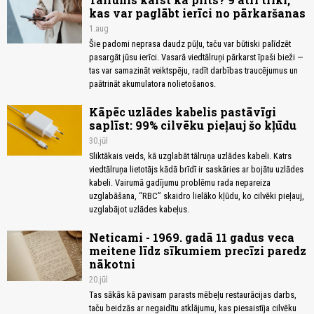
kas var paglābt ierīci no pārkaršanas
1.aug
Šie padomi neprasa daudz pūļu, taču var būtiski palīdzēt
pasargāt jūsu ierīci. Vasarā viedtālruņi pārkarst īpaši bieži —
tas var samazināt veiktspēju, radīt darbības traucējumus un
paātrināt akumulatora nolietošanos.
Kāpēc uzlādes kabelis pastāvīgi
saplīst: 99% cilvēku pieļauj šo kļūdu
30.jūl
Sliktākais veids, kā uzglabāt tālruņa uzlādes kabeli. Katrs
viedtālruņa lietotājs kādā brīdī ir saskāries ar bojātu uzlādes
kabeli. Vairumā gadījumu problēmu rada nepareiza
uzglabāšana, “RBC” skaidro lielāko kļūdu, ko cilvēki pieļauj,
uzglabājot uzlādes kabeļus.
Neticami - 1969. gadā 11 gadus veca
meitene līdz sīkumiem precīzi paredz
nākotni
20.jūl
Tas sākās kā pavisam parasts mēbeļu restaurācijas darbs,
taču beidzās ar negaidītu atklājumu, kas piesaistīja cilvēku