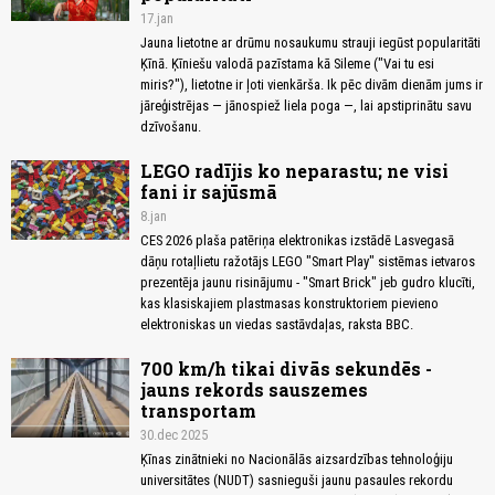
17.jan
Jauna lietotne ar drūmu nosaukumu strauji iegūst popularitāti
Ķīnā. Ķīniešu valodā pazīstama kā Sileme ("Vai tu esi
miris?"), lietotne ir ļoti vienkārša. Ik pēc divām dienām jums ir
jāreģistrējas — jānospiež liela poga —, lai apstiprinātu savu
dzīvošanu.
LEGO radījis ko neparastu; ne visi
fani ir sajūsmā
8.jan
CES 2026 plaša patēriņa elektronikas izstādē Lasvegasā
dāņu rotaļlietu ražotājs LEGO "Smart Play" sistēmas ietvaros
prezentēja jaunu risinājumu - "Smart Brick" jeb gudro klucīti,
kas klasiskajiem plastmasas konstruktoriem pievieno
elektroniskas un viedas sastāvdaļas, raksta BBC.
700 km/h tikai divās sekundēs -
jauns rekords sauszemes
transportam
30.dec 2025
Ķīnas zinātnieki no Nacionālās aizsardzības tehnoloģiju
universitātes (NUDT) sasnieguši jaunu pasaules rekordu