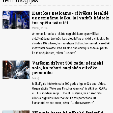
tehnoloģijas
Kaut kas neticams - cilvēkus iesaldē
uz nezināmu laiku, lai varbūt kādreiz
tos spētu izārstēt
Vakar, 21:14
Arizonas krionikas iekārta saglabā ķermeņus vēlākai
atdzīvināšanai tvertnēs, kas piepildītas ar šķidru slāpekli. Tur
atrodas 199 cilvēki, kuri izvēlējās tikt kriokonservēti, cerot tikt
atdzīvināti nākotnē, kad zinātne būs attīstījusies tālāk par to,
ko tā spēj šodien, raksta "Reuters".
Varēsim dzīvot 500 gadu; pētnieki
sola, ka roboti saglabās cilvēka
personību
5.aug
Mākslīgais intelekts sola 500 gadus ilgu mūžu androīdos.
Organizācija “Veterans First for America” ir atklājusi QAIAx
4E HRR modeļu sēriju — kvantu sistēmu, kas paredzēta
cilvēka digitālās DNS izveidei un tās pārnešanai uz
humanoīdiem robotiem, vēsta “Globe Newswire”.
Tālrunis karst kā plīts? 9 ātri triki,