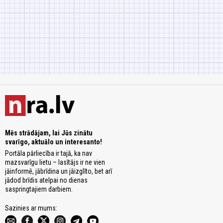
Mēs strādājam, lai Jūs zinātu
svarīgo, aktuālo un interesanto!
Portāla pārliecība ir tajā, ka nav
mazsvarīgu lietu – lasītājs ir ne vien
jāinformē, jābrīdina un jāizglīto, bet arī
jādod brīdis atelpai no dienas
saspringtajiem darbiem.
Sazinies ar mums: