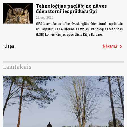
Tehnoloģijas paglābj no nāves
ūdenstornī iesprūdušu ūpi
22.sep 2025
GPS izsekošanas ierīce ļāvusi izglābt ūdenstornī iesprūdušu
ūpi, aģentūru LETA informēja Latvijas Ornitoloģijas biedrības
(LOB) komunikācijas speciāliste Kitija Balcare.
chevron_right
1.lapa
Nākamā
Lasītākais