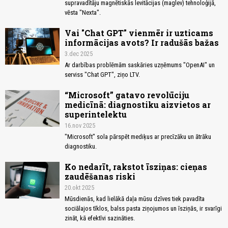
supravadītāju magnētiskās levitācijas (maglev) tehnoloģijā,
vēsta "Nexta".
Vai "Chat GPT" vienmēr ir uzticams
informācijas avots? Ir radušās bažas
3.dec 2025
Ar darbības problēmām saskāries uzņēmums "OpenAI" un
serviss "Chat GPT", ziņo LTV.
“Microsoft” gatavo revolūciju
medicīnā: diagnostiku aizvietos ar
superintelektu
16.nov 2025
"Microsoft" sola pārspēt mediķus ar precīzāku un ātrāku
diagnostiku.
Ko nedarīt, rakstot īsziņas: cieņas
zaudēšanas riski
20.okt 2025
Mūsdienās, kad lielākā daļa mūsu dzīves tiek pavadīta
sociālajos tīklos, balss pasta ziņojumos un īsziņās, ir svarīgi
zināt, kā efektīvi sazināties.