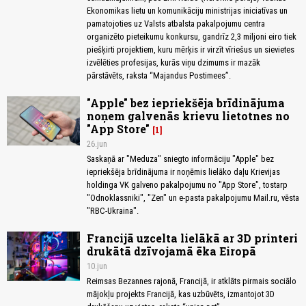
Ekonomikas lietu un komunikāciju ministrijas iniciatīvas un
pamatojoties uz Valsts atbalsta pakalpojumu centra
organizēto pieteikumu konkursu, gandrīz 2,3 miljoni eiro tiek
piešķirti projektiem, kuru mērķis ir virzīt vīriešus un sievietes
izvēlēties profesijas, kurās viņu dzimums ir mazāk
pārstāvēts, raksta “Majandus Postimees”.
"Apple" bez iepriekšēja brīdinājuma
noņem galvenās krievu lietotnes no
"App Store"
1
26.jun
Saskaņā ar "Meduza" sniegto informāciju "Apple" bez
iepriekšēja brīdinājuma ir noņēmis lielāko daļu Krievijas
holdinga VK galveno pakalpojumu no "App Store", tostarp
"Odnoklassniki", "Zen" un e-pasta pakalpojumu Mail.ru, vēsta
"RBC-Ukraina".
Francijā uzcelta lielākā ar 3D printeri
drukātā dzīvojamā ēka Eiropā
10.jun
Reimsas Bezannes rajonā, Francijā, ir atklāts pirmais sociālo
mājokļu projekts Francijā, kas uzbūvēts, izmantojot 3D