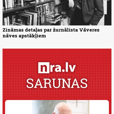
Zināmas detaļas par žurnālista Vāveres
nāves apstākļiem