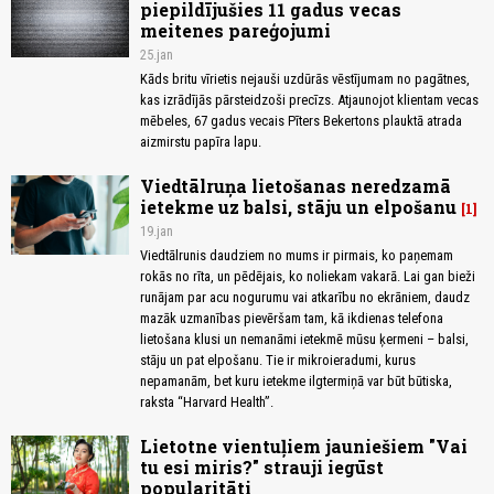
piepildījušies 11 gadus vecas
meitenes pareģojumi
25.jan
Kāds britu vīrietis nejauši uzdūrās vēstījumam no pagātnes,
kas izrādījās pārsteidzoši precīzs. Atjaunojot klientam vecas
mēbeles, 67 gadus vecais Pīters Bekertons plauktā atrada
aizmirstu papīra lapu.
Viedtālruņa lietošanas neredzamā
ietekme uz balsi, stāju un elpošanu
1
19.jan
Viedtālrunis daudziem no mums ir pirmais, ko paņemam
rokās no rīta, un pēdējais, ko noliekam vakarā. Lai gan bieži
runājam par acu nogurumu vai atkarību no ekrāniem, daudz
mazāk uzmanības pievēršam tam, kā ikdienas telefona
lietošana klusi un nemanāmi ietekmē mūsu ķermeni – balsi,
stāju un pat elpošanu. Tie ir mikroieradumi, kurus
nepamanām, bet kuru ietekme ilgtermiņā var būt būtiska,
raksta “Harvard Health”.
Lietotne vientuļiem jauniešiem "Vai
tu esi miris?" strauji iegūst
popularitāti