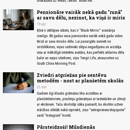
drukāšanu uz vietas, raksta “unian.net”.
Pensionāre vairāk nekā gadu "runā"
ar savu dēlu, nezinot, ka viņš ir miris
19.apr
Ķīnā ir atklājies stāsts, kas ir “Black Mirror” scenārija
cienīgs. 80 gadus veca pensionāre vairāk nekā gadu video
tērzē ar savu mirušo dēlu. Lai pasargātu sievieti no
sirdslēkmes, viņas radinieki slēpa negadījumu un aizstāja
viņu ar mākslīgā intelekta avatāru, kas perfekti atdarina dēla
balsi un sejas izteiksmi, ziņo Tengri Life, atsaucoties uz
South China Morning Post.
Zviedri atgriežas pie sentēvu
metodēm - nost ar planšetēm skolās
22.mar
Gadiem ilgi klasēs grāmatas tika aizstātas ar
planšetdatoriem, piezīmju grāmatiņas ar tastatūrām un zīmuļi
ar ekrāniem. Taču skolotāji sāka pamanīt, ka skolēni uztver
mācības sliktāk nekā iepriekš, ziņo "entrepreneurshipquote"
savā "Instagram" kontā.
Pārsteidzoši! Mūsdienās