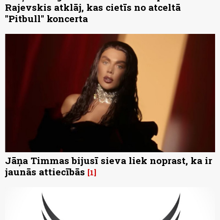
Rajevskis atklāj, kas cietīs no atceltā
"Pitbull" koncerta
Jāņa Timmas bijusī sieva liek noprast, ka ir
jaunās attiecībās
1