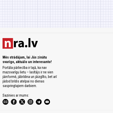
Mēs strādājam, lai Jūs zinātu
svarīgo, aktuālo un interesanto!
Portāla pārliecība ir tajā, ka nav
mazsvarīgu lietu – lasītājs ir ne vien
jāinformē, jābrīdina un jāizglīto, bet arī
jādod brīdis atelpai no dienas
saspringtajiem darbiem.
Sazinies ar mums: