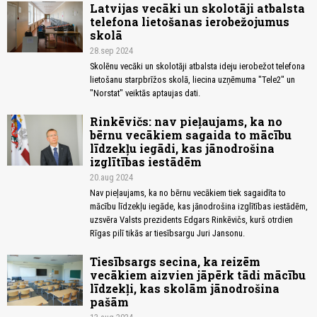
Latvijas vecāki un skolotāji atbalsta
telefona lietošanas ierobežojumus
skolā
28.sep 2024
Skolēnu vecāki un skolotāji atbalsta ideju ierobežot telefona
lietošanu starpbrīžos skolā, liecina uzņēmuma "Tele2" un
"Norstat" veiktās aptaujas dati.
Rinkēvičs: nav pieļaujams, ka no
bērnu vecākiem sagaida to mācību
līdzekļu iegādi, kas jānodrošina
izglītības iestādēm
20.aug 2024
Nav pieļaujams, ka no bērnu vecākiem tiek sagaidīta to
mācību līdzekļu iegāde, kas jānodrošina izglītības iestādēm,
uzsvēra Valsts prezidents Edgars Rinkēvičs, kurš otrdien
Rīgas pilī tikās ar tiesībsargu Juri Jansonu.
Tiesībsargs secina, ka reizēm
vecākiem aizvien jāpērk tādi mācību
līdzekļi, kas skolām jānodrošina
pašām