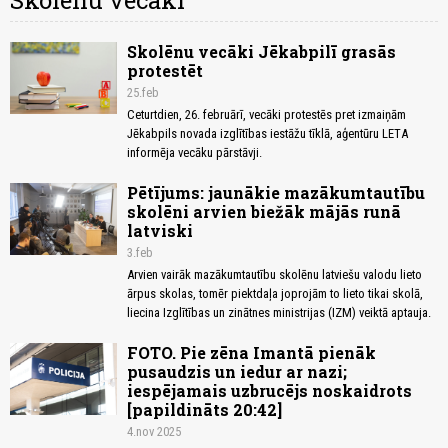
Skolēnu vecāki
Skolēnu vecāki Jēkabpilī grasās
protestēt
25.feb
Ceturtdien, 26. februārī, vecāki protestēs pret izmaiņām
Jēkabpils novada izglītības iestāžu tīklā, aģentūru LETA
informēja vecāku pārstāvji.
Pētījums: jaunākie mazākumtautību
skolēni arvien biežāk mājās runā
latviski
3.feb
Arvien vairāk mazākumtautību skolēnu latviešu valodu lieto
ārpus skolas, tomēr piektdaļa joprojām to lieto tikai skolā,
liecina Izglītības un zinātnes ministrijas (IZM) veiktā aptauja.
FOTO. Pie zēna Imantā pienāk
pusaudzis un iedur ar nazi;
iespējamais uzbrucējs noskaidrots
[papildināts 20:42]
4.nov 2025