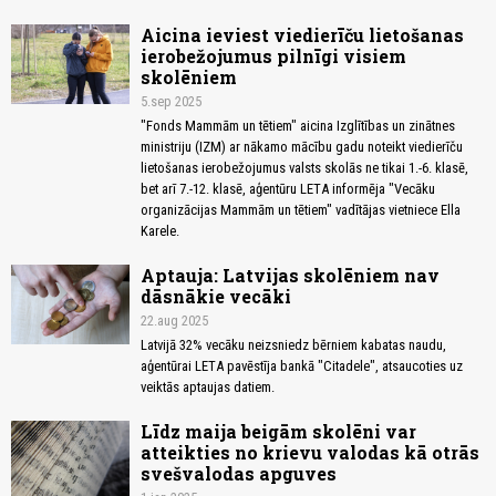
Aicina ieviest viedierīču lietošanas
ierobežojumus pilnīgi visiem
skolēniem
5.sep 2025
"Fonds Mammām un tētiem" aicina Izglītības un zinātnes
ministriju (IZM) ar nākamo mācību gadu noteikt viedierīču
lietošanas ierobežojumus valsts skolās ne tikai 1.-6. klasē,
bet arī 7.-12. klasē, aģentūru LETA informēja "Vecāku
organizācijas Mammām un tētiem" vadītājas vietniece Ella
Karele.
Aptauja: Latvijas skolēniem nav
dāsnākie vecāki
22.aug 2025
Latvijā 32% vecāku neizsniedz bērniem kabatas naudu,
aģentūrai LETA pavēstīja bankā "Citadele", atsaucoties uz
veiktās aptaujas datiem.
Līdz maija beigām skolēni var
atteikties no krievu valodas kā otrās
svešvalodas apguves