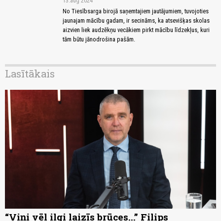
13.aug 2024
No Tiesībsarga birojā saņemtajiem jautājumiem, tuvojoties
jaunajam mācību gadam, ir secināms, ka atsevišķas skolas
aizvien liek audzēkņu vecākiem pirkt mācību līdzekļus, kuri
tām būtu jānodrošina pašām.
Lasītākais
“Viņi vēl ilgi laizīs brūces...” Filips