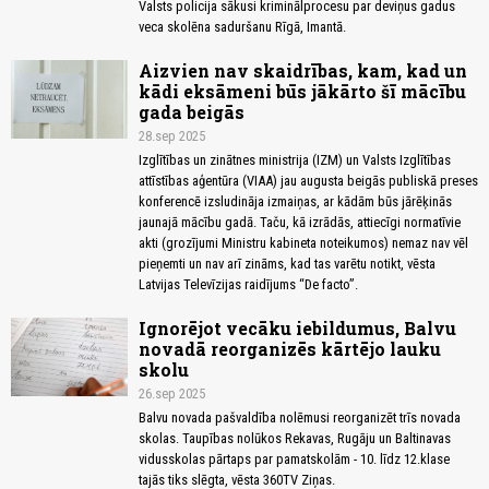
Valsts policija sākusi kriminālprocesu par deviņus gadus
veca skolēna saduršanu Rīgā, Imantā.
Aizvien nav skaidrības, kam, kad un
kādi eksāmeni būs jākārto šī mācību
gada beigās
28.sep 2025
Izglītības un zinātnes ministrija (IZM) un Valsts Izglītības
attīstības aģentūra (VIAA) jau augusta beigās publiskā preses
konferencē izsludināja izmaiņas, ar kādām būs jārēķinās
jaunajā mācību gadā. Taču, kā izrādās, attiecīgi normatīvie
akti (grozījumi Ministru kabineta noteikumos) nemaz nav vēl
pieņemti un nav arī zināms, kad tas varētu notikt, vēsta
Latvijas Televīzijas raidījums “De facto”.
Ignorējot vecāku iebildumus, Balvu
novadā reorganizēs kārtējo lauku
skolu
26.sep 2025
Balvu novada pašvaldība nolēmusi reorganizēt trīs novada
skolas. Taupības nolūkos Rekavas, Rugāju un Baltinavas
vidusskolas pārtaps par pamatskolām - 10. līdz 12.klase
tajās tiks slēgta, vēsta 360TV Ziņas.