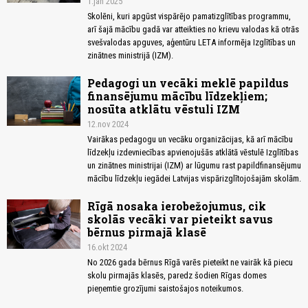
1.jan 2025
Skolēni, kuri apgūst vispārējo pamatizglītības programmu,
arī šajā mācību gadā var atteikties no krievu valodas kā otrās
svešvalodas apguves, aģentūru LETA informēja Izglītības un
zinātnes ministrijā (IZM).
Pedagogi un vecāki meklē papildus
finansējumu mācību līdzekļiem;
nosūta atklātu vēstuli IZM
12.nov 2024
Vairākas pedagogu un vecāku organizācijas, kā arī mācību
līdzekļu izdevniecības apvienojušās atklātā vēstulē Izglītības
un zinātnes ministrijai (IZM) ar lūgumu rast papildfinansējumu
mācību līdzekļu iegādei Latvijas vispārizglītojošajām skolām.
Rīgā nosaka ierobežojumus, cik
skolās vecāki var pieteikt savus
bērnus pirmajā klasē
16.okt 2024
No 2026 gada bērnus Rīgā varēs pieteikt ne vairāk kā piecu
skolu pirmajās klasēs, paredz šodien Rīgas domes
pieņemtie grozījumi saistošajos noteikumos.