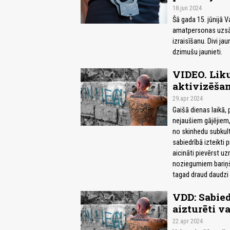
18.jun 2024
Šā gada 15. jūnijā 
amatpersonas uzsāk
izraisīšanu. Divi ja
dzimušu jaunieti.
VIDEO. Lik
aktivizēša
29.apr 2024
Gaišā dienas laikā,
nejaušiem gājējiem, 
no skinhedu subkult
sabiedrībā izteikti
aicināti pievērst uz
noziegumiem bariņš 
tagad draud daudzi 
VDD: Sabied
aizturēti v
22.apr 2024