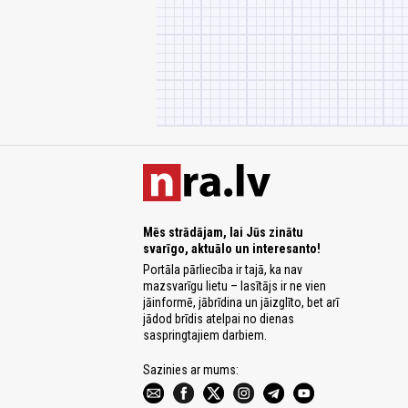
Mēs strādājam, lai Jūs zinātu
svarīgo, aktuālo un interesanto!
Portāla pārliecība ir tajā, ka nav
mazsvarīgu lietu – lasītājs ir ne vien
jāinformē, jābrīdina un jāizglīto, bet arī
jādod brīdis atelpai no dienas
saspringtajiem darbiem.
Sazinies ar mums: