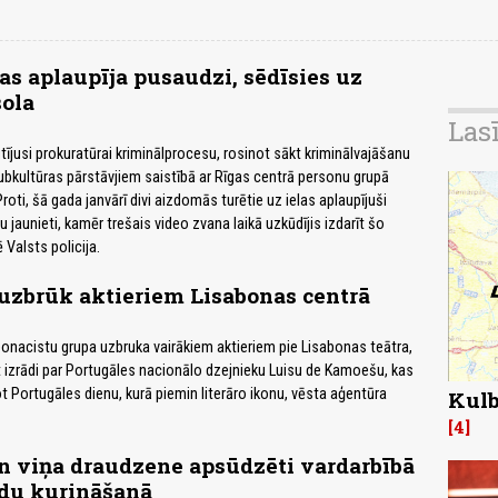
as aplaupīja pusaudzi, sēdīsies uz
ola
Las
tījusi prokuratūrai kriminālprocesu, rosinot sākt kriminālvajāšanu
subkultūras pārstāvjiem saistībā ar Rīgas centrā personu grupā
Proti, šā gada janvārī divi aizdomās turētie uz ielas aplaupījuši
 jaunieti, kamēr trešais video zvana laikā uzkūdījis izdarīt šo
Valsts policija.
uzbrūk aktieriem Lisabonas centrā
onacistu grupa uzbruka vairākiem aktieriem pie Lisabonas teātra,
t izrādi par Portugāles nacionālo dzejnieku Luisu de Kamoešu, kas
ot Portugāles dienu, kurā piemin literāro ikonu, vēsta aģentūra
Kulb
4
n viņa draudzene apsūdzēti vardarbībā
idu kurināšanā