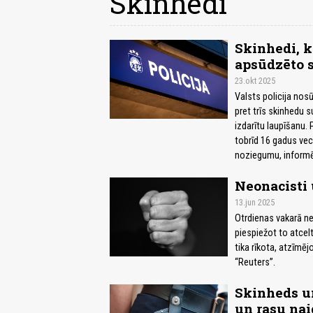
Skinhedi
Skinhedi, k
apsūdzēto s
23.okt 2025
Valsts policija nosū
pret trīs skinhedu 
izdarītu laupīšanu. 
tobrīd 16 gadus vecu
noziegumu, informē 
Neonacisti 
13.jun 2025
Otrdienas vakarā ne
piespiežot to atcel
tika rīkota, atzīmēj
“Reuters”.
Skinheds u
un rasu na