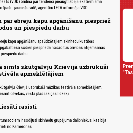
nests (VDD) brīdina par tendenci pieaugt labējā ekstrēmisma
jo īpaši - jauniešu vidē, aģentūru LETA informēja VDD.
 par ebreju kapu apgānīšanu piespriež
odus un piespiedu darbu
breju kapu apgānīšanu apsūdzētajiem skinhedu kustības
apgabaltiesa šodien piesprieda nosacītus brīvības atņemšanas
 piespiedu darbu.
Prem
 simts skūtgalvju Krievijā uzbrukuši
"Tas
stivāla apmeklētājiem
kūtgalvju Krievijā uzbrukuši mūzikas festivāla apmeklētājiem,
smit cilvēkus, vēsta plašsaziņas līdzekļi.
iesāti rasisti
ietumsodiem ir sodījusi skinhedu grupējuma dalībniekus, kas bija
īrieti no Kameronas.