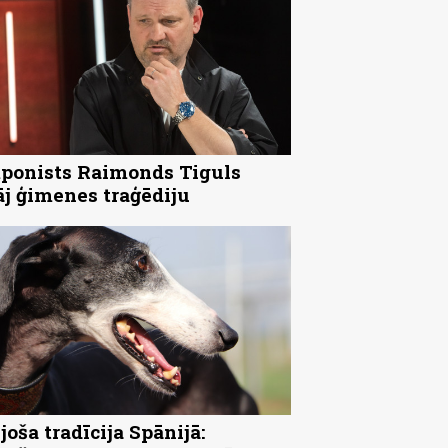
onists Raimonds Tiguls
āj ģimenes traģēdiju
joša tradīcija Spānijā: