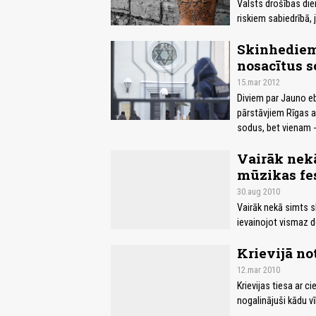
Valsts drošības die
riskiem sabiedrībā, 
Skinhediem
nosacītus s
15.mar 2012
Diviem par Jauno e
pārstāvjiem Rīgas 
sodus, bet vienam -
Vairāk nekā
mūzikas fe
30.aug 2010
Vairāk nekā simts s
ievainojot vismaz de
Krievijā not
12.mar 2010
Krievijas tiesa ar c
nogalinājuši kādu v