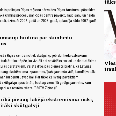
tūks
Valsts policijas Rīgas reģiona pārvaldes Rīgas Austrumu pārvaldes
a kriminālprocesu par Rīgas centrā paveiktu laupīšanu un naida
unieši, dzimuši 2002. gadā un 2008. gadā, aplaupīja kādu 2007. gadā
umsargi brīdina par skinhedu
nos
 pašā Rīgas centrā notiek skūtgalvju jeb skinhedu uzbrukumi
turklāt tikai tāpēc, ka vizuāli esi savādāks, vai arī uzskati atšķiras
Vies
ūras pārstāvjiem. Valsts drošības dienests brīdina, ka Latvijas
trau
 pieaug ekstrēmisma izpausmes, īpaši jauniešu vidē, tamdēļ vecāki
manību bērnu uzvedībai. Par tikko kā svaigi paveiktiem
skūtgalvju apcietināti, tostarp viens 15 gadīgs jaunietis, kam
gadi aiz restēm, vēsta “360TV ZIŅneši”.
rībā pieaug labējā ekstremisma riski;
airāki skūtgalvji