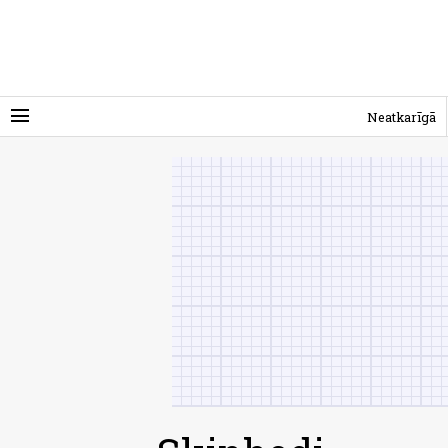
menu
Neatkarīgā