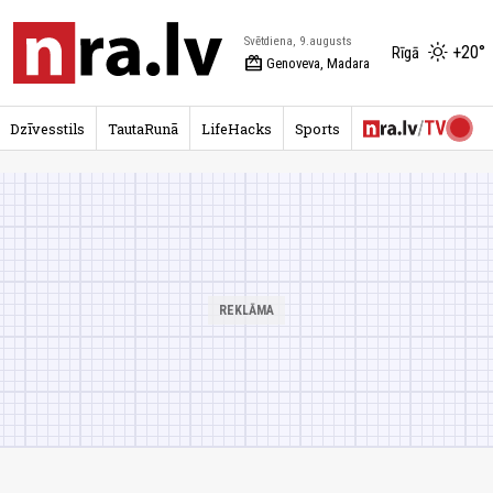
Svētdiena, 9.augusts
+20°
Rīgā
redeem
Genoveva, Madara
Dzīvesstils
TautaRunā
LifeHacks
Sports