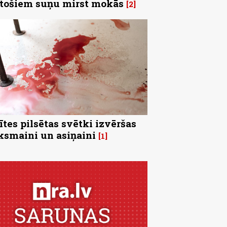
tošiem suņu mirst mokās
2
ītes pilsētas svētki izvēršas
ksmaini un asiņaini
1