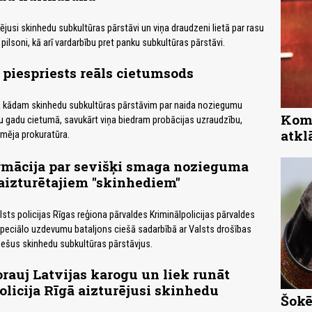
jusi skinhedu subkultūras pārstāvi un viņa draudzeni lietā par rasu
 pilsoni, kā arī vardarbību pret panku subkultūras pārstāvi.
piespriests reāls cietumsods
sa kādam skinhedu subkultūras pārstāvim par naida noziegumu
Komp
u gadu cietumā, savukārt viņa biedram probācijas uzraudzību,
atkl
mēja prokuratūra.
rmācija par sevišķi smaga nozieguma
aizturētajiem "skinhediem"
alsts policijas Rīgas reģiona pārvaldes Kriminālpolicijas pārvaldes
eciālo uzdevumu bataljons ciešā sadarbībā ar Valsts drošības
sešus skinhedu subkultūras pārstāvjus.
rauj Latvijas karogu un liek runāt
Policija Rīgā aizturējusi skinhedu
Šokē