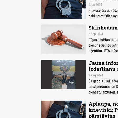
9.jan 2025
Prokuratūra apsūdzē
naidu pret Šrilankas
Skinhedam 
2.sep 2024
Rīgas pilsētas tie
piespriedusi pusotr
aģentūru LETA infor
Jauna info
izdarīšanu 
2.aug 2024
Šā gada 31. jūlijā V
amatpersonas un Sp
dienestu aizturēja 
Aplaupa, no
krieviski; 
pārstāvjus