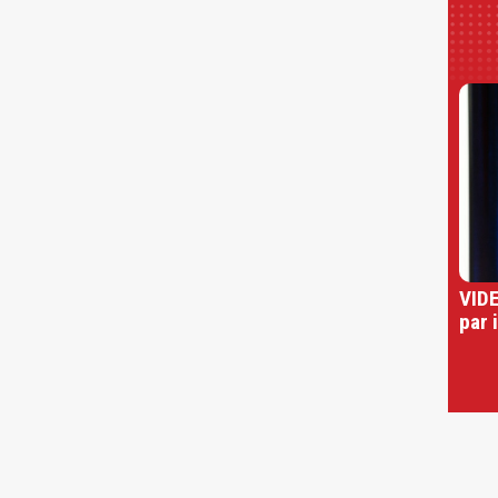
VIDE
par 