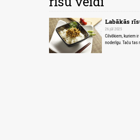
rīsu veidi
Labākās rī
26.jūl 2025
Cilvēkiem, kuriem ir 
noderīgu. Taču tas 