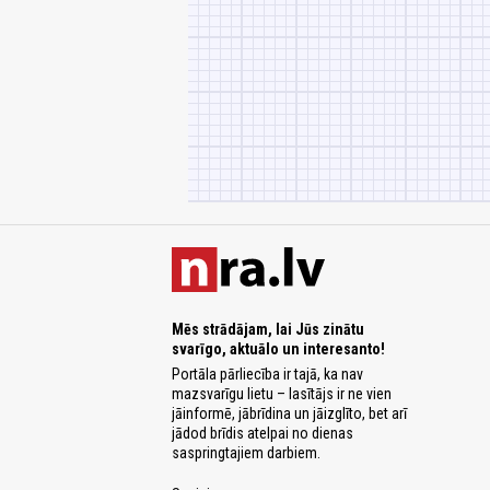
Mēs strādājam, lai Jūs zinātu
svarīgo, aktuālo un interesanto!
Portāla pārliecība ir tajā, ka nav
mazsvarīgu lietu – lasītājs ir ne vien
jāinformē, jābrīdina un jāizglīto, bet arī
jādod brīdis atelpai no dienas
saspringtajiem darbiem.