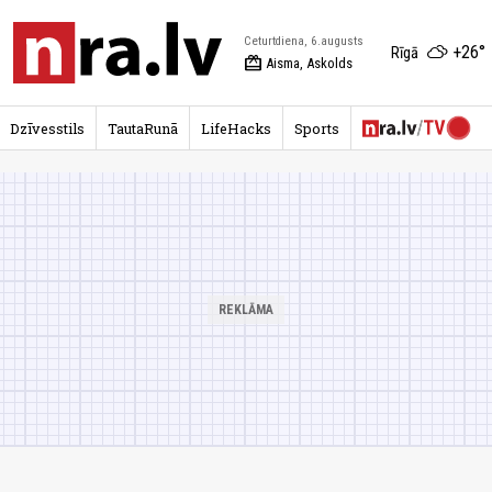
Ceturtdiena, 6.augusts
+26°
Rīgā
redeem
Aisma, Askolds
Dzīvesstils
TautaRunā
LifeHacks
Sports