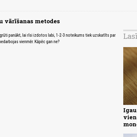
su vārīšanas metodes
Las
grūti panākt, lai rīsi izdotos labi, 1-2-3 noteikums tiek uzskatīts par
nedarbojas vienmēr. Kāpēc gan ne?
Igau
vien
mon