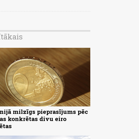
ītākais
nijā milzīgs pieprasījums pēc
as konkrētas divu eiro
ētas