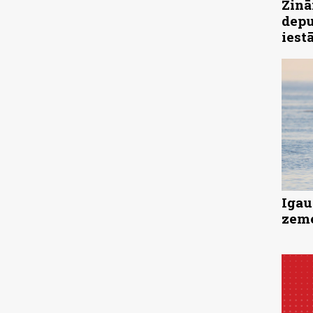
Zinā
depu
iest
Igau
zeme