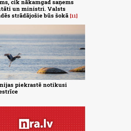
ms, cik nākamgad saņems
tāti un ministri. Valsts
ādēs strādājošie būs šokā
11
nijas piekrastē notikusi
strīce