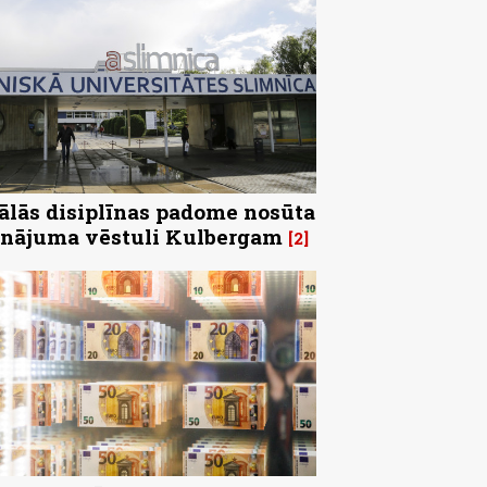
ālās disiplīnas padome nosūta
inājuma vēstuli Kulbergam
2