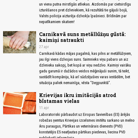
un viena putna mirstīgās atliekas. Aizdomās par cietsirdīgu
izturēšanos pret dzīvniekiem, kā rezultātā tie gājuši bojā,
Valsts policija aizturēja dzīvokļa īpašnieci. Brīdinām par
nepatīkamiem skatiem!
Carnikavā suns metāllūžņu gūstā:
kaimiņi satraukti
27.apr
Carnikavā kādas mājas pagalmā, kas pilns ar metāllūžņiem,
jau ilgi viens dzīvojas suns. Saimnieks viņu pabaro un aiz
dzīvnieka sakopj, bet kopā ar viņu nedzīvo. Kaimiņi vairāku
gadu garumā ir dažādos veidos mēģinājuši sunim, tā teikt,
sastādīt kompāniju, kā arī sūdzējušies varas iestādēm, bet
situācija paliek nemainīga, vēsta "Degpunktā".
Krievijas ikru imitācijās atrod
bīstamas vielas
11.apr
Laboratoriski pārbaudot uz Eiropas Savienības (ES) ārējās
robežas ņemtus Krievijas izcelsmes imitētu sarkano un melno
ikru paraugus, Pārtikas un veterinārais dienests (PVD)
konstatējis ES neatļautas pārtikas piedevas, liecina PVD
publiskotā informācija.