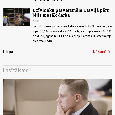
Dzīvnieku patversmēm Latvijā pērn
bijis mazāk darba
5.apr
Pērn dzīvnieku patversmēs Latvijā uzņemti 8643 dzīvnieki, kas
ir par 14,3% mazāk nekā 2024. gadā, kad bija uzņemti 10 090
dzīvnieki, aģentūra LETA noskaidroja Pārtikas un veterinārajā
dienestā (PVD).
chevron_right
1.lapa
Nākamā
Lasītākais