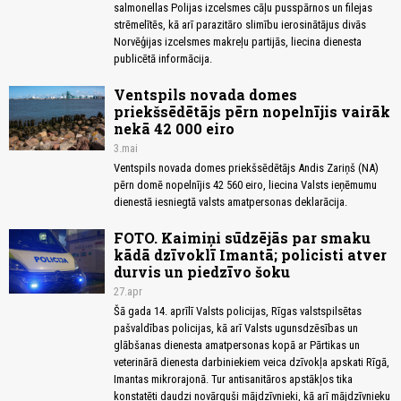
salmonellas Polijas izcelsmes cāļu pusspārnos un filejas
strēmelītēs, kā arī parazitāro slimību ierosinātājus divās
Norvēģijas izcelsmes makreļu partijās, liecina dienesta
publicētā informācija.
Ventspils novada domes
priekšsēdētājs pērn nopelnījis vairāk
nekā 42 000 eiro
3.mai
Ventspils novada domes priekšsēdētājs Andis Zariņš (NA)
pērn domē nopelnījis 42 560 eiro, liecina Valsts ieņēmumu
dienestā iesniegtā valsts amatpersonas deklarācija.
FOTO. Kaimiņi sūdzējās par smaku
kādā dzīvoklī Imantā; policisti atver
durvis un piedzīvo šoku
27.apr
Šā gada 14. aprīlī Valsts policijas, Rīgas valstspilsētas
pašvaldības policijas, kā arī Valsts ugunsdzēsības un
glābšanas dienesta amatpersonas kopā ar Pārtikas un
veterinārā dienesta darbiniekiem veica dzīvokļa apskati Rīgā,
Imantas mikrorajonā. Tur antisanitāros apstākļos tika
konstatēti daudzi novārguši mājdzīvnieki, kā arī mājdzīvnieku