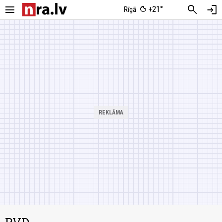
menu
search
login
+21°
Rīgā