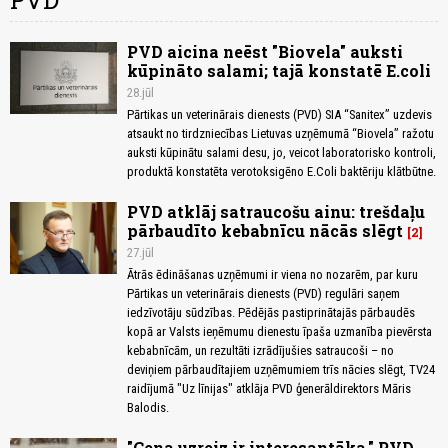
PVD
PVD aicina neēst "Biovela" auksti
kūpināto salami; tajā konstatē E.coli
28.jūl
Pārtikas un veterinārais dienests (PVD) SIA “Sanitex” uzdevis
atsaukt no tirdzniecības Lietuvas uzņēmumā “Biovela” ražotu
auksti kūpinātu salami desu, jo, veicot laboratorisko kontroli,
produktā konstatēta verotoksigēno E.Coli baktēriju klātbūtne.
PVD atklāj satraucošu ainu: trešdaļu
pārbaudīto kebabnīcu nācās slēgt
2
27.jūl
Ātrās ēdināšanas uzņēmumi ir viena no nozarēm, par kuru
Pārtikas un veterinārais dienests (PVD) regulāri saņem
iedzīvotāju sūdzības. Pēdējās pastiprinātajās pārbaudēs
kopā ar Valsts ieņēmumu dienestu īpaša uzmanība pievērsta
kebabnīcām, un rezultāti izrādījušies satraucoši – no
deviņiem pārbaudītajiem uzņēmumiem trīs nācies slēgt, TV24
raidījumā "Uz līnijas" atklāja PVD ģenerāldirektors Māris
Balodis.
"Cena uzreiz ir interesantāka." PVD