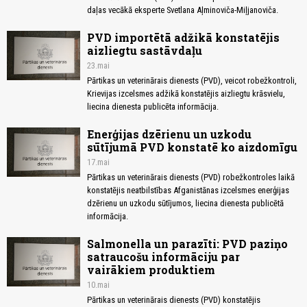
daļas vecākā eksperte Svetlana Aļminoviča-Miļjanoviča.
PVD importētā adžikā konstatējis
aizliegtu sastāvdaļu
23.mai
Pārtikas un veterinārais dienests (PVD), veicot robežkontroli,
Krievijas izcelsmes adžikā konstatējis aizliegtu krāsvielu,
liecina dienesta publicēta informācija.
Enerģijas dzērienu un uzkodu
sūtījumā PVD konstatē ko aizdomīgu
17.mai
Pārtikas un veterinārais dienests (PVD) robežkontroles laikā
konstatējis neatbilstības Afganistānas izcelsmes enerģijas
dzērienu un uzkodu sūtījumos, liecina dienesta publicētā
informācija.
Salmonella un parazīti: PVD paziņo
satraucošu informāciju par
vairākiem produktiem
10.mai
Pārtikas un veterinārais dienests (PVD) konstatējis