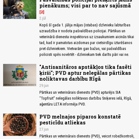
pienākums; visi par to nav sajūsmā
2
2.jūl
Kopš šī gada 1. jūlija mājas (istabas) dzīvnieku labturības
uzraudzība ir nodota pašvaldības policijai. Pārtikas un
veterinārā dienesta inspektorus uz izsaukumiem aicinās tikai
tad, kad ir pamatotas aizdomas par cietsirdīgu izturēšanos
pret dzīvniekiem. Vietvarām gan bažas, vai pašvaldības
policisti spēs novērtēt - dzīvniekam tiek darīts pāri vai ne.
"Antisanitāros apstākļos tika fasēti
ķirši"; PVD aptur nelegālas pārtikas
noliktavas darbību Rīgā
29.jun
Pārtikas un veterinārais dienests (PVD) apturējis SIA
"Topfruit" nelegālas noliktavas darbību Sniķeres ielā, Rīgā,
aģentūru LETA informēja PVD.
PVD melnajos piparos konstatē
pesticīdu atliekas
27.jun
Pārtikas un veterinārais dienests (PVD), veicot robežkontroli,