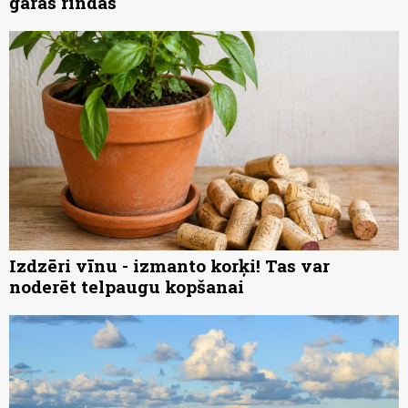
garās rindās
Izdzēri vīnu - izmanto korķi! Tas var
noderēt telpaugu kopšanai