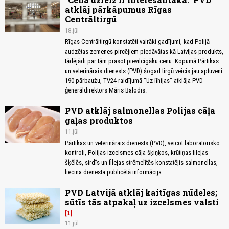
atklāj pārkāpumus Rīgas
Centrāltirgū
18.jūl
Rīgas Centrāltirgū konstatēti vairāki gadījumi, kad Polijā
audzētas zemenes pircējiem piedāvātas kā Latvijas produkts,
tādējādi par tām prasot pievilcīgāku cenu. Kopumā Pārtikas
un veterinārais dienests (PVD) šogad tirgū veicis jau aptuveni
190 pārbaužu, TV24 raidījumā "Uz līnijas" atklāja PVD
ģenerāldirektors Māris Balodis.
PVD atklāj salmonellas Polijas cāļa
gaļas produktos
11.jūl
Pārtikas un veterinārais dienests (PVD), veicot laboratorisko
kontroli, Polijas izcelsmes cāļa šķiņķos, krūtiņas filejas
šķēlēs, sirdīs un filejas strēmelītēs konstatējis salmonellas,
liecina dienesta publicētā informācija.
PVD Latvijā atklāj kaitīgas nūdeles;
sūtīs tās atpakaļ uz izcelsmes valsti
1
11.jūl