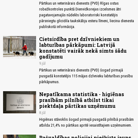
Pārtikas un veterinārais dienests (PVD) Rīgas ostas
robežkontroles punktā Dienvidkorejas izcelsmes ātri
pagatavojamajās nūdelēs laboratoriski konstatējis
pārsniegtu glicidila taukskābju esteru līmeni, liecina dienesta
publiskotā informācija.
Cietsirdība pret dzīvniekiem un
labturības pārkāpumi: Latvijā
konstatēti vairāk nekā simts šādu
gadījumu
9.jūl
Pārtikas un veterinārais dienests (PVD) šogad pirmajā
pusgadā konstatējis 115 mājas dzīvnieku labturības prasību
pārkāpumus.
Nepatīkama statistika - higiēnas
prasībām pilnībā atbilst tikai
piektdaļa pārtikas uzņēmumu
8.jūl
Higiēnas stāvoklis šogad pirmajā pusgadā pilnībā prasībām
atbilda 21,4% no pārtikas apritē iesaistītajiem uzņēmumiem.
Pašvaldības policijai piešķirts jauns