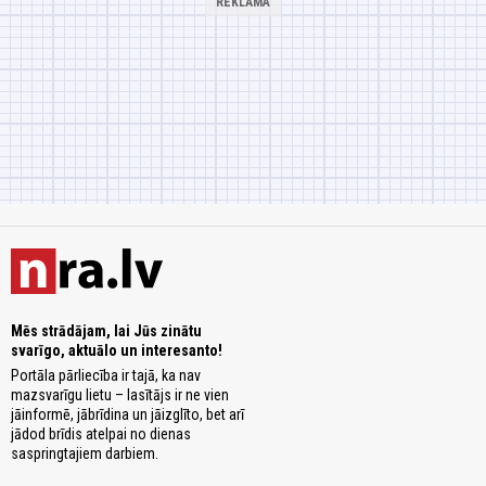
Mēs strādājam, lai Jūs zinātu
svarīgo, aktuālo un interesanto!
Portāla pārliecība ir tajā, ka nav
mazsvarīgu lietu – lasītājs ir ne vien
jāinformē, jābrīdina un jāizglīto, bet arī
jādod brīdis atelpai no dienas
saspringtajiem darbiem.