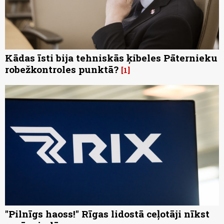
Kādas īsti bija tehniskās ķibeles Pāternieku
robežkontroles punktā?
1
"Pilnīgs haoss!" Rīgas lidostā ceļotāji nīkst