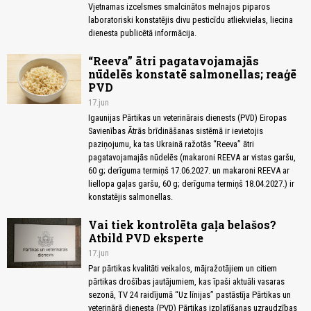
Vjetnamas izcelsmes smalcinātos melnajos piparos
laboratoriski konstatējis divu pesticīdu atliekvielas, liecina
dienesta publicētā informācija.
“Reeva” ātri pagatavojamajās
nūdelēs konstatē salmonellas; reaģē
PVD
17.jun
Igaunijas Pārtikas un veterinārais dienests (PVD) Eiropas
Savienības Ātrās brīdināšanas sistēmā ir ievietojis
paziņojumu, ka tas Ukrainā ražotās “Reeva” ātri
pagatavojamajās nūdelēs (makaroni REEVA ar vistas garšu,
60 g; derīguma termiņš 17.06.2027. un makaroni REEVA ar
liellopa gaļas garšu, 60 g; derīguma termiņš 18.04.2027.) ir
konstatējis salmonellas.
Vai tiek kontrolēta gaļa belašos?
Atbild PVD eksperte
17.jun
Par pārtikas kvalitāti veikalos, mājražotājiem un citiem
pārtikas drošības jautājumiem, kas īpaši aktuāli vasaras
sezonā, TV 24 raidījumā “Uz līnijas” pastāstīja Pārtikas un
veterinārā dienesta (PVD) Pārtikas izplatīšanas uzraudzības