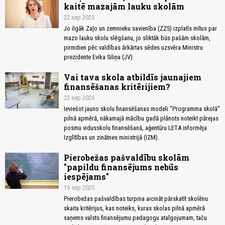
kaitē mazajām lauku skolām
22.sep 2025
Jo ilgāk Zaļo un zemnieku savienība (ZZS) izplatīs mītus par
mazo lauku skolu slēgšanu, jo sliktāk būs pašām skolām,
pirmdien pēc valdības ārkārtas sēdes uzsvēra Ministru
prezidente Evika Siliņa (JV).
Vai tava skola atbildīs jaunajiem
finansēšanas kritērijiem?
22.sep 2025
Ieviešot jauno skolu finansēšanas modeli "Programma skolā"
pilnā apmērā, nākamajā mācību gadā plānots noteikt pārejas
posmu vidusskolu finansēšanā, aģentūru LETA informēja
Izglītības un zinātnes ministrijā (IZM).
Pierobežas pašvaldību skolām
"papildu finansējums nebūs
iespējams"
15.sep 2025
Pierobežas pašvaldības turpina aicināt pārskatīt skolēnu
skaita kritērijus, kas noteiks, kuras skolas pilnā apmērā
saņems valsts finansējumu pedagogu atalgojumam, taču