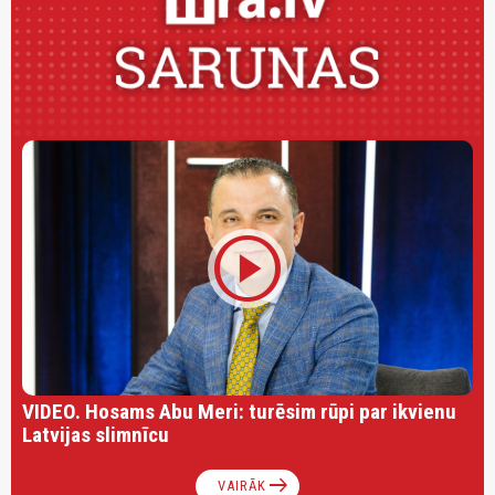
play_circle
VIDEO. Hosams Abu Meri: turēsim rūpi par ikvienu
Latvijas slimnīcu
arrow_right_alt
VAIRĀK