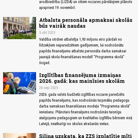
arodbiedrību (LIZDA) un citiem nozares pārstāvjiem plānots
apspriest 19. novembrī.
Atbalsta personāla apmaksai skolās
būs vairāk naudas
5.okt 2025
Valdība otrdien atbalstīja 1,93 miljonu eiro pārdali no
līdzekļiem neparedzētiem gadījumiem, lai nodrošinātu
papildu finansējumu atbalsta personāla darba samaksai
jaunajā skolu finansēšanas modelī "Programma skolā"
šogad.
Izglītības finansējuma izmaiņas
2026. gadā: kas mainīsies skolām
26.sep 2025
2026. gada valsts budžetā izglītības nozarei paredzēts
papildu finansējums, kas nodrošinās turpmāku pedagogu
darba samaksas finansēšanas modeļa “Programma skolā”
ieviešanu. Plānotais finansējums nodrošinās taisnīgu
atalgojumu pedagogiem un kvalitatīvu izglītību bērniem visā
Latvijā, neatkarīgi no skolas atrašanās vietas.
Siliņa uzskata, ka ZZS izplatītie mīti