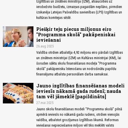
Izglītības un zinātnes ministrija (IZM), atsaucoties uz
ierobežoto budžetu, izmaiņas pagaidām neplāno, pirmdien
izskanēja Latvijas Pašvaldību savienības (LPS) Izglītības un
kultūras komitejas sēdē.
Piešķir teju piecus miljonus eiro
"Programma skolā" pakāpeniskai
ieviešanai
26.aug 2025
Valdība otrdien atbalstīja 4,92 miljonu eiro pārdali Izglītības
un zinātnes ministrijai (IZM) un Kultūras ministrijai (KM), lai
šoruden sāktu skolu finansēšanas modeļa "Programma
skolā" pakāpenisku īstenošanu un nodrošinātu papildu
finansējumu atbalsta personālam darba samaksai.
Jauno izglītības finansēšanas modeli
ieviesīs nākamā gada rudenī; nauda
tam vēl jāmeklē [papildināts]
27.mai 2025
Jauno skolu finansēšanas modeli "Programma skolā" pilnā
apmērā ieviesīs no nākamā gada rudens, otrdien vienojās
valdība, atbalstot grozījumus Izglītības likumā. Reformas
ieviešanai nepieciešamie miljoni vēl tiks meklēti valsts