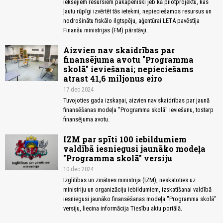
iekšējiem resursiem pakāpeniski jeb kā pilotprojektu, kas
ļautu rūpīgi izvērtēt tās ietekmi, nepieciešamos resursus un
nodrošinātu fiskālo ilgtspēju, aģentūrai LETA pavēstīja
Finanšu ministrijas (FM) pārstāvji.
Aizvien nav skaidrības par
finansējuma avotu "Programma
skolā" ieviešanai; nepieciešams
atrast 41,6 miljonus eiro
17.dec 2024
Tuvojoties gada izskaņai, aizvien nav skaidrības par jaunā
finansēšanas modeļa "Programma skolā" ieviešanu, tostarp
finansējuma avotu.
IZM par spīti 100 iebildumiem
valdībā iesniegusi jaunāko modeļa
"Programma skolā" versiju
10.dec 2024
Izglītības un zinātnes ministrija (IZM), neskatoties uz
ministriju un organizāciju iebildumiem, izskatīšanai valdībā
iesniegusi jaunāko finansēšanas modeļa "Programma skolā"
versiju, liecina informācija Tiesību aktu portālā.