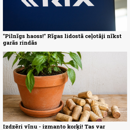
"Pilnīgs haoss!" Rīgas lidostā ceļotāji nīkst
garās rindās
Izdzēri vīnu - izmanto korķi! Tas var