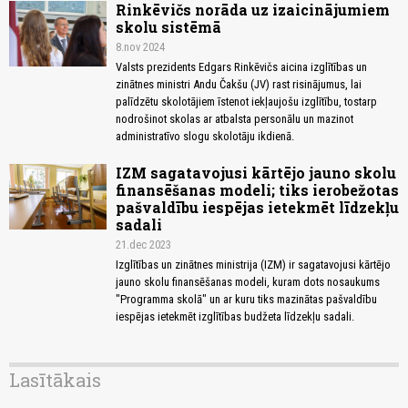
Rinkēvičs norāda uz izaicinājumiem
skolu sistēmā
8.nov 2024
Valsts prezidents Edgars Rinkēvičs aicina izglītības un
zinātnes ministri Andu Čakšu (JV) rast risinājumus, lai
palīdzētu skolotājiem īstenot iekļaujošu izglītību, tostarp
nodrošinot skolas ar atbalsta personālu un mazinot
administratīvo slogu skolotāju ikdienā.
IZM sagatavojusi kārtējo jauno skolu
finansēšanas modeli; tiks ierobežotas
pašvaldību iespējas ietekmēt līdzekļu
sadali
21.dec 2023
Izglītības un zinātnes ministrija (IZM) ir sagatavojusi kārtējo
jauno skolu finansēšanas modeli, kuram dots nosaukums
"Programma skolā" un ar kuru tiks mazinātas pašvaldību
iespējas ietekmēt izglītības budžeta līdzekļu sadali.
Lasītākais