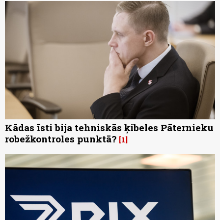
Kādas īsti bija tehniskās ķibeles Pāternieku
robežkontroles punktā?
1