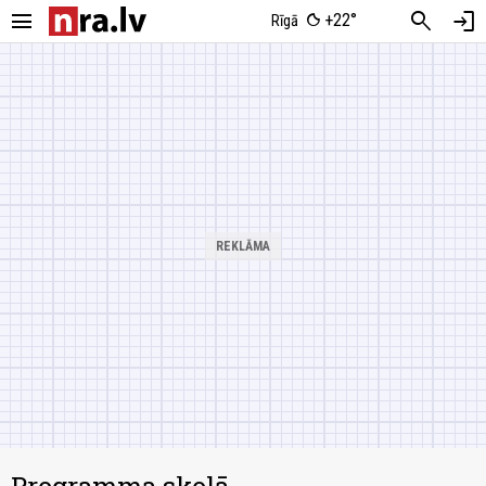
menu
search
login
+22°
Rīgā