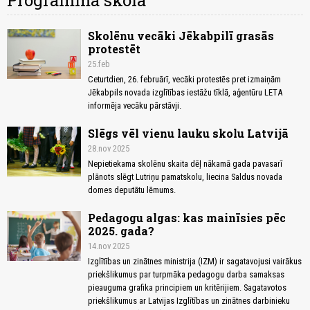
Programma skolā
Skolēnu vecāki Jēkabpilī grasās
protestēt
25.feb
Ceturtdien, 26. februārī, vecāki protestēs pret izmaiņām
Jēkabpils novada izglītības iestāžu tīklā, aģentūru LETA
informēja vecāku pārstāvji.
Slēgs vēl vienu lauku skolu Latvijā
28.nov 2025
Nepietiekama skolēnu skaita dēļ nākamā gada pavasarī
plānots slēgt Lutriņu pamatskolu, liecina Saldus novada
domes deputātu lēmums.
Pedagogu algas: kas mainīsies pēc
2025. gada?
14.nov 2025
Izglītības un zinātnes ministrija (IZM) ir sagatavojusi vairākus
priekšlikumus par turpmāka pedagogu darba samaksas
pieauguma grafika principiem un kritērijiem. Sagatavotos
priekšlikumus ar Latvijas Izglītības un zinātnes darbinieku