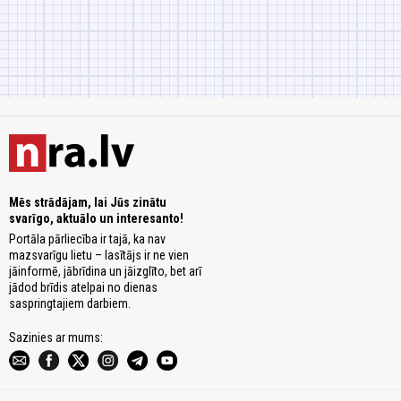
Mēs strādājam, lai Jūs zinātu
svarīgo, aktuālo un interesanto!
Portāla pārliecība ir tajā, ka nav
mazsvarīgu lietu – lasītājs ir ne vien
jāinformē, jābrīdina un jāizglīto, bet arī
jādod brīdis atelpai no dienas
saspringtajiem darbiem.
Sazinies ar mums: