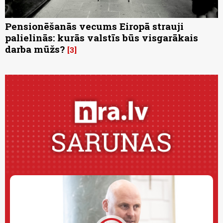
Pensionēšanās vecums Eiropā strauji
palielinās: kurās valstīs būs visgarākais
darba mūžs?
3