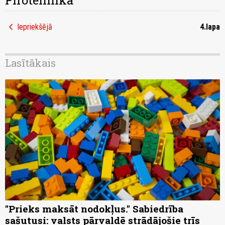
Pirotehnika
chevron_left
Iepriekšējā
4.lapa
Lasītākais
"Prieks maksāt nodokļus." Sabiedrība
sašutusi: valsts pārvaldē strādājošie trīs