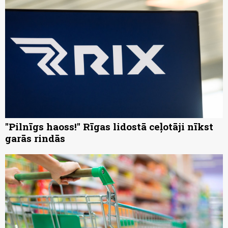
"Pilnīgs haoss!" Rīgas lidostā ceļotāji nīkst
garās rindās