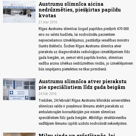
Austrumu slimnīca aicina
nedrūzmēties, piešķirtas papildu
kvotas
21.mar 2016
Rīgas Austrumu slimnīcai šogad papildus piešķirti 470 000
eiro no valsts budžeta, lai nodrošinātu pacientiem
nepieciešamos izmeklējumus, pastāstīja veselības ministrs
Guntis Belēvičs. Šodien Rīgas Austrumu slimnīca atver
pierakstu uz diagnostiskās radioloģijas izmeklējumiem līdz
gada beigām, un, ņemot vērā papildu kvotas, slimnīcas
vadība aicina cilvēkus nedrūzmēties rindās, jo izmeklējumiem
būs iespējams pieteikties ne tikai pirmdienā.
Austrumu slimnīca atver pierakstu
pie speciālistiem līdz gada beigām
24.feb 2016
Trešdien, 24.februārī Rīgas Austrumu klīniskās universitātes
slimnīcas valde ir pieņēmusi lēmumu atvērt pierakstu uz
ambulatorajām konsultācijām pie visiem slimnīcas
speciālistiem līdz gada beigām. Atbildīgo struktūrvienību
vadītājiem lēmumu izpildi uzdots nodrošināt nekavējoties.
Milzu rinda un grūstīšanās, lai