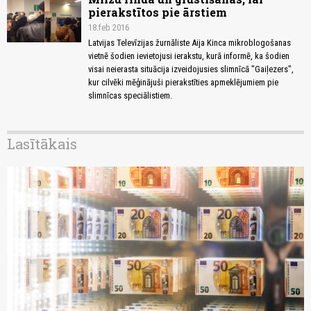
pierakstītos pie ārstiem
18.feb 2016
Latvijas Televīzijas žurnāliste Aija Kinca mikroblogošanas
vietnē šodien ievietojusi ierakstu, kurā informē, ka šodien
visai neierasta situācija izveidojusies slimnīcā "Gaiļezers",
kur cilvēki mēģinājuši pierakstīties apmeklējumiem pie
slimnīcas speciālistiem.
Lasītākais