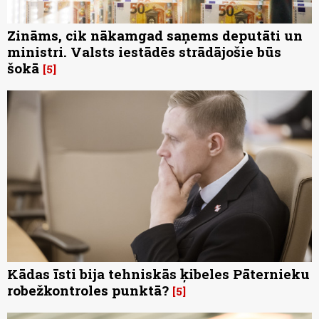
Zināms, cik nākamgad saņems deputāti un
ministri. Valsts iestādēs strādājošie būs
šokā
5
Kādas īsti bija tehniskās ķibeles Pāternieku
robežkontroles punktā?
5