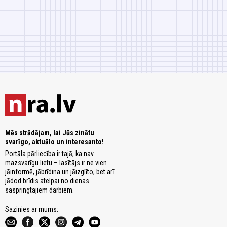
Mēs strādājam, lai Jūs zinātu
svarīgo, aktuālo un interesanto!
Portāla pārliecība ir tajā, ka nav
mazsvarīgu lietu – lasītājs ir ne vien
jāinformē, jābrīdina un jāizglīto, bet arī
jādod brīdis atelpai no dienas
saspringtajiem darbiem.
Sazinies ar mums: