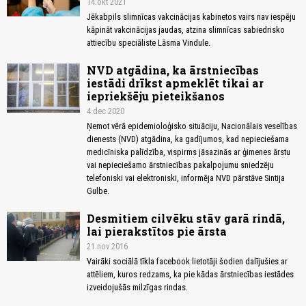
14.okt 2021
Jēkabpils slimnīcas vakcinācijas kabinetos vairs nav iespēju
kāpināt vakcinācijas jaudas, atzina slimnīcas sabiedrisko
attiecību speciāliste Lāsma Vindule.
NVD atgādina, ka ārstniecības
iestādi drīkst apmeklēt tikai ar
iepriekšēju pieteikšanos
4.dec 2020
Ņemot vērā epidemioloģisko situāciju, Nacionālais veselības
dienests (NVD) atgādina, ka gadījumos, kad nepieciešama
medicīniska palīdzība, vispirms jāsazinās ar ģimenes ārstu
vai nepieciešamo ārstniecības pakalpojumu sniedzēju
telefoniski vai elektroniski, informēja NVD pārstāve Sintija
Gulbe.
Desmitiem cilvēku stāv garā rindā,
lai pierakstītos pie ārsta
21.nov 2016
Vairāki sociālā tīkla facebook lietotāji šodien dalījušies ar
attēliem, kuros redzams, ka pie kādas ārstniecības iestādes
izveidojušās milzīgas rindas.