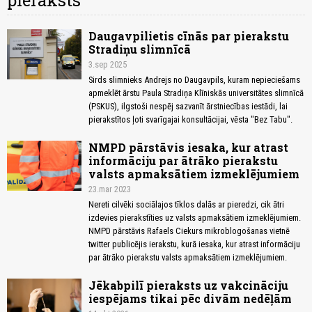
pieraksts
Daugavpilietis cīnās par pierakstu
Stradiņu slimnīcā
3.sep 2025
Sirds slimnieks Andrejs no Daugavpils, kuram nepieciešams
apmeklēt ārstu Paula Stradiņa Klīniskās universitātes slimnīcā
(PSKUS), ilgstoši nespēj sazvanīt ārstniecības iestādi, lai
pierakstītos ļoti svarīgajai konsultācijai, vēsta "Bez Tabu".
NMPD pārstāvis iesaka, kur atrast
informāciju par ātrāko pierakstu
valsts apmaksātiem izmeklējumiem
23.mar 2023
Nereti cilvēki sociālajos tīklos dalās ar pieredzi, cik ātri
izdevies pierakstīties uz valsts apmaksātiem izmeklējumiem.
NMPD pārstāvis Rafaels Ciekurs mikroblogošanas vietnē
twitter publicējis ierakstu, kurā iesaka, kur atrast informāciju
par ātrāko pierakstu valsts apmaksātiem izmeklējumiem.
Jēkabpilī pieraksts uz vakcināciju
iespējams tikai pēc divām nedēļām