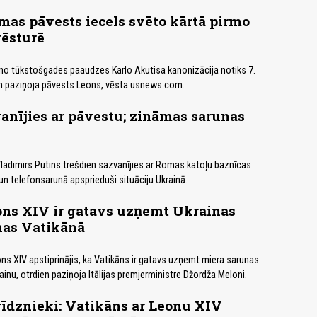
as pāvests iecels svēto kārtā pirmo
vēsturē
no tūkstošgades paaudzes Karlo Akutisa kanonizācija notiks 7.
en paziņoja pāvests Leons, vēsta usnews.com.
anījies ar pāvestu; zināmas sarunas
 Vladimirs Putins trešdien sazvanījies ar Romas katoļu baznīcas
un telefonsarunā apsprieduši situāciju Ukrainā.
ons XIV ir gatavs uzņemt Ukrainas
nas Vatikānā
 XIV apstiprinājis, ka Vatikāns ir gatavs uzņemt miera sarunas
rainu, otrdien paziņoja Itālijas premjerministre Džordža Meloni.
rīdznieki: Vatikāns ar Leonu XIV