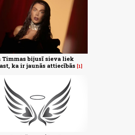
 Timmas bijusī sieva liek
ast, ka ir jaunās attiecībās
1