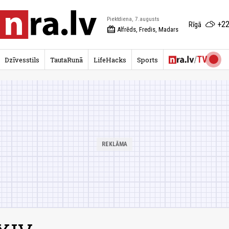
Piektdiena, 7.augusts
+22
Rīgā
redeem
Alfrēds, Fredis, Madars
Dzīvesstils
TautaRunā
LifeHacks
Sports