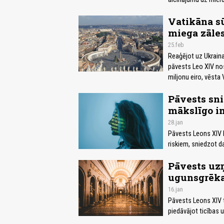
Vatikāna s
miega zāle
25.feb
Reaģējot uz Ukrain
pāvests Leo XIV nos
miljonu eiro, vēsta 
Pāvests sni
mākslīgo i
28.jan
Pāvests Leons XIV br
riskiem, sniedzot da
Pāvests uz
ugunsgrēka
16.jan
Pāvests Leons XIV 
piedāvājot ticības 