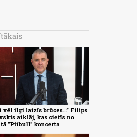
ītākais
 vēl ilgi laizīs brūces...” Filips
vskis atklāj, kas cietīs no
ltā "Pitbull" koncerta