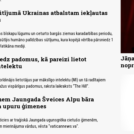
ūtījumā Ukrainas atbalstam iekļautas
s
as bīskapu lūgumu un ceturto bargās ziemas karadarbības periodu,
ūtījis humāno palīdzības sūtījumu, kura kopējā vērtība pārsniedz 1
Vatikāna mediji.
Jāņa
edz padomus, kā pareizi lietot
nopr
ntelektu
īdinājis lietotājus par mākslīgo intelektu (MI) un tā radītajiem
žus vispārīgus padomus, raksta laikraksts “The Hill”.
ņem Jaungada Šveices Alpu bāra
 upuru ģimenes
ticies ar traģiskā Jaungada ugunsgrēka cietušo ģimenēm,
un mierinājuma vārdus, vēsta "vaticannews.va".