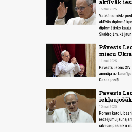
aktīvāk ies
16.mai 2025
Vatikāns mēdz pieda
aktīvās diplomātija
diplomātisko kauju l
Skaidrojām, kā jaun
Pāvests Leo
mieru Ukra
11.mai 2025
Pāvests Leons XIV s
aicināja uz taisnīgu
Gazas joslā.
Pāvests Le
iekļaujošā
10.mai 2025
Romas katoļu baznī
redzējumu jaunajam
cilvēcei pašlaik ir m