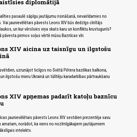
aistīsies diplomātijā
līties pasaulē sāpīgu jautājumu risināšanā, nevairīdamies no
s. Vai jaunievēlētais pāvests Leons XIV būs dedzīgs cīnītājs
aukos, un kur vērsīsies viņa skats karu un konfliktu krustugunīs?
ā pāvesta pirmos soļus vērtē mūsu Baznīcas vīri.
ns XIV aicina uz taisnīgu un ilgstošu
inā
vētdien, uzrunājot ticīgos no Svētā Pētera bazilikas balkona,
 un ilgstošu mieru Ukrainā un tūlītēju karadarbības pārtraukšanu
ons XIV apņemas padarīt katoļu baznīcu
ku
cas jaunievēlētais pāvests Leons XIV sestdien prezentēja savu
 amatam, norādot, ka viens no nozīmīgākajiem jautājumiem
ākslīgais intelekts.