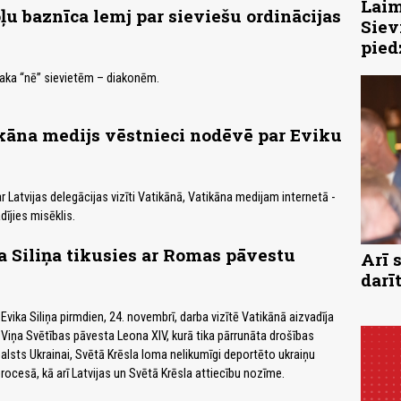
Laim
u baznīca lemj par sieviešu ordinācijas
Siev
pied
aka “nē” sievietēm – diakonēm.
kāna medijs vēstnieci nodēvē par Eviku
r Latvijas delegācijas vizīti Vatikānā, Vatikāna medijam internetā -
ījies misēklis.
 Siliņa tikusies ar Romas pāvestu
Arī 
darī
Evika Siliņa pirmdien, 24. novembrī, darba vizītē Vatikānā aizvadīja
e Viņa Svētības pāvesta Leona XIV, kurā tika pārrunāta drošības
balsts Ukrainai, Svētā Krēsla loma nelikumīgi deportēto ukraiņu
rocesā, kā arī Latvijas un Svētā Krēsla attiecību nozīme.