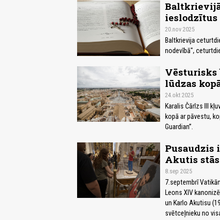
Baltkrievij
ieslodzītus
20.nov 2025
Baltkrievija ceturtd
nodevībā", ceturtdie
Vēsturisks b
lūdzas kop
24.okt 2025
Karalis Čārlzs III k
kopā ar pāvestu, ko
Guardian”.
Pusaudzis i
Akutis stās
8.sep 2025
7.septembrī Vatikān
Leons XIV kanonizēj
un Karlo Akutisu (1
svētceļnieku no vis