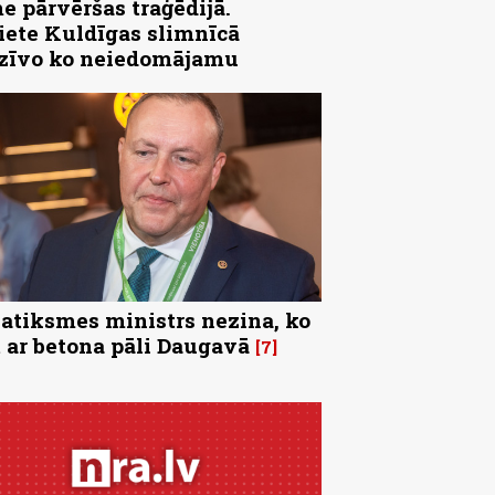
e pārvēršas traģēdijā.
iete Kuldīgas slimnīcā
zīvo ko neiedomājamu
satiksmes ministrs nezina, ko
t ar betona pāli Daugavā
7