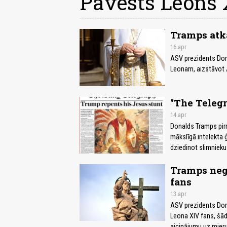
Pāvests Leons
Tramps atk
16.apr
ASV prezidents Don
Leonam, aizstāvot AS
"The Telegr
14.apr
Donalds Tramps pir
mākslīgā intelekta 
dziedinot slimnieku
Tramps nega
fans
13.apr
ASV prezidents Dona
Leona XIV fans, šādi
aicinājumu uz mieru