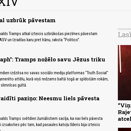
 XIV
al uzbrūk pāvestam
Las
alds Tramps atkal izteicis uzbrūkošas piezīmes pāvestam
V un Izraēlas karu pret Irānu, raksta “Politico”.
aph": Tramps nožēlo savu Jēzus triku
mdien izdzēsa no savas sociālo mediju platformas "Truth Social"
ģenerēto attēlu, kurā viņš redzams baltā togā ar spīdošām rokām,
 slimnīcas gultā.
idīti paziņo: Neesmu liels pāvesta
“Viņi
Raje
atce
lds Tramps svētdien žurnālistiem sacīja, ka nav liels pāvesta
 izsakoties pēc tam, kad pasaules katoļu līderis bija izteicis
.