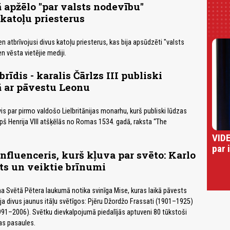
ā apžēlo "par valsts nodevību"
 katoļu priesterus
ien atbrīvojusi divus katoļu priesterus, kas bija apsūdzēti "valsts
n vēsta vietējie mediji.
rīdis - karalis Čārlzs III publiski
ā ar pāvestu Leonu
ļuvis par pirmo valdošo Lielbritānijas monarhu, kurš publiski lūdzas
pš Henrija VIII atšķēlās no Romas 1534. gadā, raksta “The
VIDE
par 
nfluenceris, kurš kļuva par svēto: Karlo
ts un veiktie brīnumi
a Svētā Pētera laukumā notika svinīga Mise, kuras laikā pāvests
a divus jaunus itāļu svētīgos: Pjēru Džordžo Frassati (1901–1925)
991–2006). Svētku dievkalpojumā piedalījās aptuveni 80 tūkstoši
as pasaules.