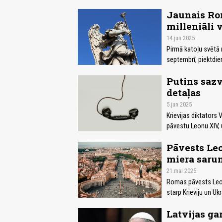
Jaunais Rom
milleniāli 
14.jun 2025
Pirmā katoļu svētā 
septembrī, piektdi
Putins sazv
detaļas
5.jun 2025
Krievijas diktators
pāvestu Leonu XIV, 
Pāvests Le
miera saru
21.mai 2025
Romas pāvests Leons
starp Krieviju un Uk
Latvijas ga