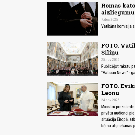
Romas katoļ
aizliegumu
7.dec 2025
Vatikāna komisija s
FOTO. Vati
Siliņu
25.nov 2025
Publicējot rakstu pa
"Vatican News" - gad
FOTO. Evika
Leonu
24.nov 2025
Ministru prezidente 
privātu audienci pi
situācija Eiropā, at
bērnu atgriešanas p