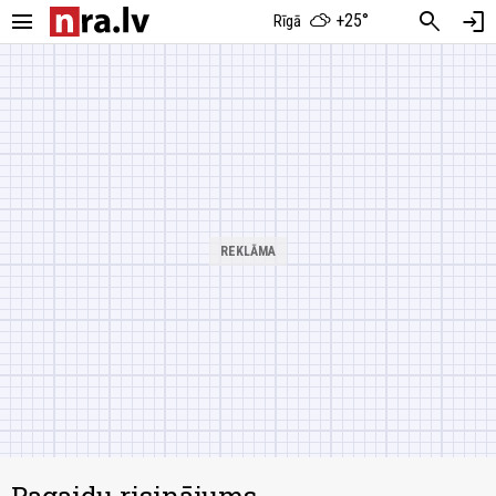
menu
search
login
+25°
Rīgā