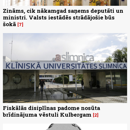
Zināms, cik nākamgad saņems deputāti un
ministri. Valsts iestādēs strādājošie būs
šokā
7
Fiskālās disiplīnas padome nosūta
brīdinājuma vēstuli Kulbergam
2