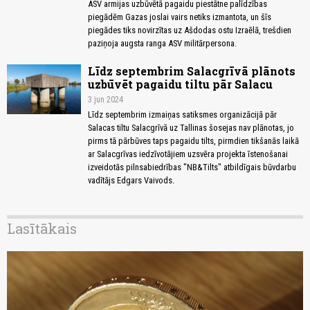
ASV armijas uzbūvētā pagaidu piestātne palīdzības
piegādēm Gazas joslai vairs netiks izmantota, un šīs
piegādes tiks novirzītas uz Ašdodas ostu Izraēlā, trešdien
paziņoja augsta ranga ASV militārpersona.
Līdz septembrim Salacgrīvā plānots
uzbūvēt pagaidu tiltu pār Salacu
3.jun 2024
Līdz septembrim izmaiņas satiksmes organizācijā pār
Salacas tiltu Salacgrīvā uz Tallinas šosejas nav plānotas, jo
pirms tā pārbūves taps pagaidu tilts, pirmdien tikšanās laikā
ar Salacgrīvas iedzīvotājiem uzsvēra projekta īstenošanai
izveidotās pilnsabiedrības "NB&Tilts" atbildīgais būvdarbu
vadītājs Edgars Vaivods.
Lasītākais