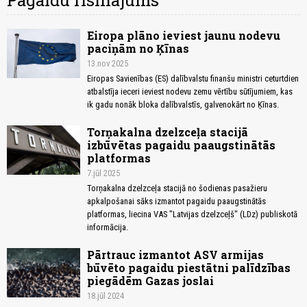
Pagaidu risinājums
Eiropa plāno ieviest jaunu nodevu
paciņām no Ķīnas
13.nov 2025
Eiropas Savienības (ES) dalībvalstu finanšu ministri ceturtdien
atbalstīja ieceri ieviest nodevu zemu vērtību sūtījumiem, kas
ik gadu nonāk bloka dalībvalstīs, galvenokārt no Ķīnas.
Torņakalna dzelzceļa stacijā
izbūvētas pagaidu paaugstinātās
platformas
7.jūl 2025
Torņakalna dzelzceļa stacijā no šodienas pasažieru
apkalpošanai sāks izmantot pagaidu paaugstinātās
platformas, liecina VAS "Latvijas dzelzceļš" (LDz) publiskotā
informācija.
Pārtrauc izmantot ASV armijas
būvēto pagaidu piestātni palīdzības
piegādēm Gazas joslai
18.jūl 2024