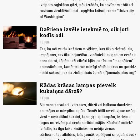
izelpoto ogļskābo gāzi, taču izrādās, ka nozīme var būt arī
pavisam vienkāršai lietai - apģērba krāsai, raksta “University
of Washington”.
Dzēriena izvēle ietekmē to, cik ļoti
kodīs odi
13.jun
Tas, ka odi vairāk kož tiem cilvēkiem, kas tikko dzēruši alu,
iespējams, nav tikai nejaušība - zinātnieki jau gadiem cenšas
noskaidrot, kāpēc daži cilvēki kļūst par īstiem "magnētiem"
asinssūcējiem, kamēr citi var mierīgi sēdēt blakus un gandrīz
netikt sakosti, raksta zinātniskais žurnāls “journals.plos.org”.
Kādas krāsas lampas pievelk
kukaiņus dārzā?
11.jun
Silti vasaras vakari uz terases, dārzā vai balkona daudziem
asociējas ar mierpilnu atpūtu. Tomēr idilli nereti izjauc nelūgti
viesi – neskaitāmi kukaiņi, kas riņķo ap lampām, ietriecas
logos un reizēm pat cenšas ielidot mājās. Kāpēc tā notiek?
Izrādās, ka ilgu laiku zinātniekiem nebija vienas
pārliecinošas atbildes, taču jaunākie pētījumi snieguši daudz