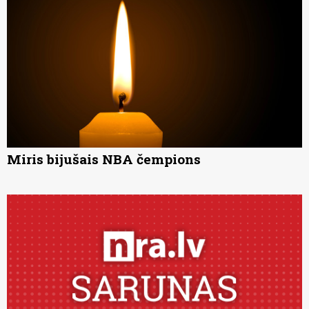
Miris bijušais NBA čempions