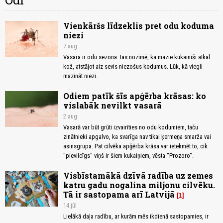
Odi
Vienkāršs līdzeklis pret odu koduma
niezi
7.aug
Vasara ir odu sezona: tas nozīmē, ka mazie kukainīši atkal
kož, atstājot aiz sevis niezošus kodumus. Lūk, kā viegli
mazināt niezi.
Odiem patīk šīs apģērba krāsas: ko
vislabāk nevilkt vasarā
2.aug
Vasarā var būt grūti izvairīties no odu kodumiem, taču
zinātnieki apgalvo, ka svarīga nav tikai ķermeņa smarža vai
asinsgrupa. Pat cilvēka apģērba krāsa var ietekmēt to, cik
"pievilcīgs" viņš ir šiem kukaiņiem, vēsta "Prozoro".
Visbīstamākā dzīvā radība uz zemes
katru gadu nogalina miljonu cilvēku.
Tā ir sastopama arī Latvijā
1
14.jūl
Lielākā daļa radību, ar kurām mēs ikdienā sastopamies, ir