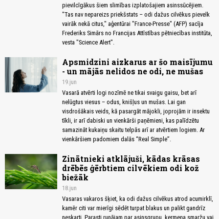
pievilcīgākus šiem slimības izplatošajiem asinssūcējiem.
"Tas nav nepareizs priekšstats – odi dažus cilvēkus pievelk
vairāk nekā citus," aģentūrai "France-Presse" (AFP) sacīja
Frederiks Simārs no Francijas Attīstības pētniecības institūta,
vesta "Science Alert".
Apsmidzini aizkarus ar šo maisījumu
- un mājās nelidos ne odi, ne mušas
19.jun
Vasarā atvērti logi nozīmē ne tikai svaigu gaisu, bet arī
nelūgtus viesus – odus, knišļus un mušas. Lai gan
visdrošākais veids, kā pasargāt mājokli, joprojām ir insektu
tīkli, ir arī dabiski un vienkārši paņēmieni, kas palīdzētu
samazināt kukaiņu skaitu telpās arī ar atvērtiem logiem. Ar
vienkāršiem padomiem dalās “Real Simple”.
Zinātnieki atklājuši, kādas krāsas
drēbēs ģērbtiem cilvēkiem odi kož
biežāk
18.jun
Vasaras vakaros šķiet, ka odi dažus cilvēkus atrod acumirklī,
kamēr citi var mierīgi sēdēt turpat blakus un palikt gandrīz
neskarti. Parasti runājam par asinsgrupu, ķermeņa smaržu vai