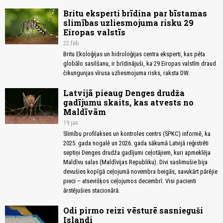
Britu eksperti brīdina par bīstamas
slimības uzliesmojuma risku 29
Eiropas valstīs
22.feb
Britu Ekoloģijas un hidroloģijas centra eksperti, kas pēta
globālo sasilšanu, ir brīdinājuši, ka 29 Eiropas valstīm draud
čikungunjas vīrusa uzliesmojuma risks, raksta DW.
Latvijā pieaug Denges drudža
gadījumu skaits, kas atvests no
Maldīvām
19.jan
Slimību profilakses un kontroles centrs (SPKC) informē, ka
2025. gada nogalē un 2026. gada sākumā Latvijā reģistrēti
septiņi Denges drudža gadījumi ceļotājiem, kuri apmeklēja
Maldīvu salas (Maldīvijas Republiku). Divi saslimušie bija
devušies kopīgā ceļojumā novembra beigās, savukārt pārējie
pieci – atsevišķos ceļojumos decembrī. Visi pacienti
ārstējušies stacionārā.
Odi pirmo reizi vēsturē sasnieguši
Islandi