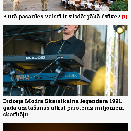
Kurā pasaules valstī ir visdārgākā dzīve?
1
Dīdžeja Modra Skaistkalna leģendārā 1991.
gada uzstāšanās atkal pārsteidz miljoniem
skatītāju