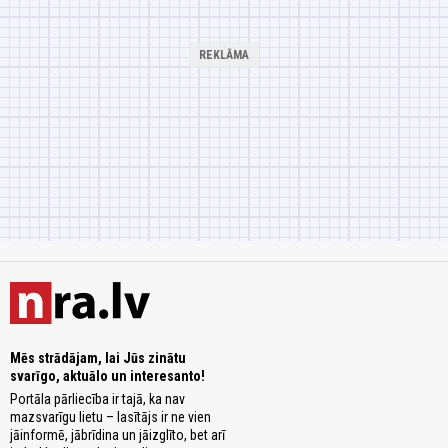
Mēs strādājam, lai Jūs zinātu
svarīgo, aktuālo un interesanto!
Portāla pārliecība ir tajā, ka nav
mazsvarīgu lietu – lasītājs ir ne vien
jāinformē, jābrīdina un jāizglīto, bet arī