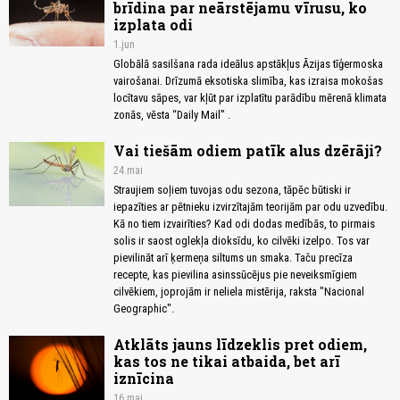
brīdina par neārstējamu vīrusu, ko
izplata odi
1.jun
Globālā sasilšana rada ideālus apstākļus Āzijas tīģermoska
vairošanai. Drīzumā eksotiska slimība, kas izraisa mokošas
locītavu sāpes, var kļūt par izplatītu parādību mērenā klimata
zonās, vēsta “Daily Mail” .
Vai tiešām odiem patīk alus dzērāji?
24.mai
Straujiem soļiem tuvojas odu sezona, tāpēc būtiski ir
iepazīties ar pētnieku izvirzītajām teorijām par odu uzvedību.
Kā no tiem izvairīties? Kad odi dodas medībās, to pirmais
solis ir saost oglekļa dioksīdu, ko cilvēki izelpo. Tos var
pievilināt arī ķermeņa siltums un smaka. Taču precīza
recepte, kas pievilina asinssūcējus pie neveiksmīgiem
cilvēkiem, joprojām ir neliela mistērija, raksta "Nacional
Geographic".
Atklāts jauns līdzeklis pret odiem,
kas tos ne tikai atbaida, bet arī
iznīcina
16.mai