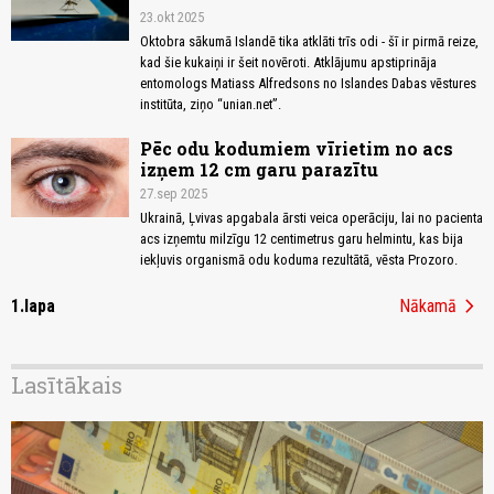
23.okt 2025
Oktobra sākumā Islandē tika atklāti trīs odi - šī ir pirmā reize,
kad šie kukaiņi ir šeit novēroti. Atklājumu apstiprināja
entomologs Matiass Alfredsons no Islandes Dabas vēstures
institūta, ziņo “unian.net”.
Pēc odu kodumiem vīrietim no acs
izņem 12 cm garu parazītu
27.sep 2025
Ukrainā, Ļvivas apgabala ārsti veica operāciju, lai no pacienta
acs izņemtu milzīgu 12 centimetrus garu helmintu, kas bija
iekļuvis organismā odu koduma rezultātā, vēsta Prozoro.
chevron_right
1.lapa
Nākamā
Lasītākais