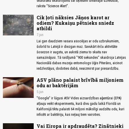
skaidrāku skaidrojumu šai šķietami dīvainajai uzvedībai,
raksta “Science Alert”.
Cik ļoti nāksies Jāņos karot ar
odiem? Kukaiņu pētnieks sniedz
atbildi
7.jun
Lai gan daudziem vasara asociējas ar odu uzbrukumiem,
šobrīd to Latvijā ir diezgan maz. Savukārt ērču aktivitāte
šosezon ir augsta, un aukstā ziema to skaitu nav
samazinājusi. Tā raidījumā "900 sekundes" skaidroja Latvijas
Nacionālā dabas muzeja entomologs Uģis Piterāns, aicinot
iedzīvotājus, dodoties dabā, neaizmirst par piesardzību.
ASV plāno palaist brīvībā miljoniem
odu ar baktērijām
5.jun
"Google" ir lūgusi ASV Vides aizsardzības aģentūrai (EPA)
atļauju veikt eksperimentu, kurā divu gadu laikā Floridā un
Kalifornijā tiktu palaisti 64 miljoni mākslīgi audzētu odu, kuri
inficēti ar baktēriju, kas neļauj tiem vairoties.
Vai Eiropa ir apdraudēta? Zinātnieki