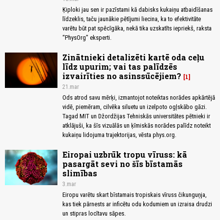
Ķiploki jau sen ir pazīstami kā dabisks kukaiņu atbaidīšanas
līdzeklis, taču jaunākie pētījumi liecina, ka to efektivitāte
varētu būt pat spēcīgāka, nekā tika uzskatīts iepriekš, raksta
“PhysOrg” eksperti.
Zinātnieki detalizēti kartē oda ceļu
līdz upurim; vai tas palīdzēs
izvairīties no asinssūcējiem?
1
21.mar
Ods atrod savu mērķi, izmantojot noteiktas norādes apkārtējā
vidē, piemēram, cilvēka siluetu un izelpoto ogļskābo gāzi.
Tagad MIT un Džordžijas Tehniskās universitātes pētnieki ir
atklājuši, ka šīs vizuālās un ķīmiskās norādes palīdz noteikt
kukaiņu lidojuma trajektorijas, vēsta phys.org.
Eiropai uzbrūk tropu vīruss: kā
pasargāt sevi no šīs bīstamās
slimības
3.mar
Eiropu varētu skart bīstamais tropiskais vīruss čikunguņja,
kas tiek pārnests ar inficētu odu kodumiem un izraisa drudzi
un stipras locītavu sāpes.