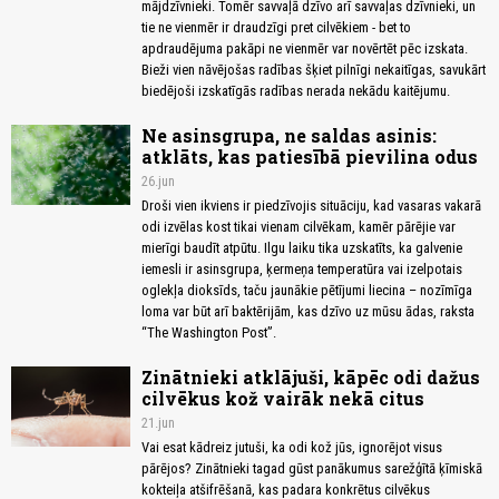
mājdzīvnieki. Tomēr savvaļā dzīvo arī savvaļas dzīvnieki, un
tie ne vienmēr ir draudzīgi pret cilvēkiem - bet to
apdraudējuma pakāpi ne vienmēr var novērtēt pēc izskata.
Bieži vien nāvējošas radības šķiet pilnīgi nekaitīgas, savukārt
biedējoši izskatīgās radības nerada nekādu kaitējumu.
Ne asinsgrupa, ne saldas asinis:
atklāts, kas patiesībā pievilina odus
26.jun
Droši vien ikviens ir piedzīvojis situāciju, kad vasaras vakarā
odi izvēlas kost tikai vienam cilvēkam, kamēr pārējie var
mierīgi baudīt atpūtu. Ilgu laiku tika uzskatīts, ka galvenie
iemesli ir asinsgrupa, ķermeņa temperatūra vai izelpotais
oglekļa dioksīds, taču jaunākie pētījumi liecina – nozīmīga
loma var būt arī baktērijām, kas dzīvo uz mūsu ādas, raksta
“The Washington Post”.
Zinātnieki atklājuši, kāpēc odi dažus
cilvēkus kož vairāk nekā citus
21.jun
Vai esat kādreiz jutuši, ka odi kož jūs, ignorējot visus
pārējos? Zinātnieki tagad gūst panākumus sarežģītā ķīmiskā
kokteiļa atšifrēšanā, kas padara konkrētus cilvēkus