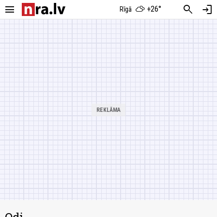
menu
search
login
+26°
Rīgā