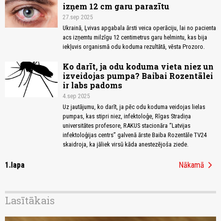
izņem 12 cm garu parazītu
27.sep 2025
Ukrainā, Ļvivas apgabala ārsti veica operāciju, lai no pacienta
acs izņemtu milzīgu 12 centimetrus garu helmintu, kas bija
iekļuvis organismā odu koduma rezultātā, vēsta Prozoro.
Ko darīt, ja odu koduma vieta niez un
izveidojas pumpa? Baibai Rozentālei
ir labs padoms
4.sep 2025
Uz jautājumu, ko darīt, ja pēc odu koduma veidojas lielas
pumpas, kas stipri niez, infektoloģe, Rīgas Stradiņa
universitātes profesore, RAKUS stacionāra “Latvijas
infektoloģijas centrs” galvenā ārste Baiba Rozentāle TV24
skaidroja, ka jāliek virsū kāda anestezējoša ziede.
chevron_right
1.lapa
Nākamā
Lasītākais