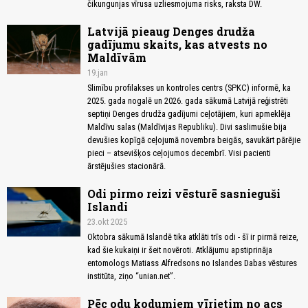
čikungunjas vīrusa uzliesmojuma risks, raksta DW.
Latvijā pieaug Denges drudža
gadījumu skaits, kas atvests no
Maldīvām
19.jan
Slimību profilakses un kontroles centrs (SPKC) informē, ka
2025. gada nogalē un 2026. gada sākumā Latvijā reģistrēti
septiņi Denges drudža gadījumi ceļotājiem, kuri apmeklēja
Maldīvu salas (Maldīvijas Republiku). Divi saslimušie bija
devušies kopīgā ceļojumā novembra beigās, savukārt pārējie
pieci – atsevišķos ceļojumos decembrī. Visi pacienti
ārstējušies stacionārā.
Odi pirmo reizi vēsturē sasnieguši
Islandi
23.okt 2025
Oktobra sākumā Islandē tika atklāti trīs odi - šī ir pirmā reize,
kad šie kukaiņi ir šeit novēroti. Atklājumu apstiprināja
entomologs Matiass Alfredsons no Islandes Dabas vēstures
institūta, ziņo “unian.net”.
Pēc odu kodumiem vīrietim no acs