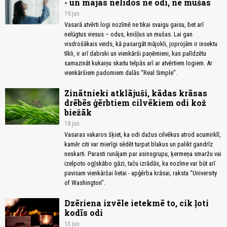
- un mājās nelidos ne odi, ne mušas
19.jun
Vasarā atvērti logi nozīmē ne tikai svaigu gaisu, bet arī
nelūgtus viesus – odus, knišļus un mušas. Lai gan
visdrošākais veids, kā pasargāt mājokli, joprojām ir insektu
tīkli, ir arī dabiski un vienkārši paņēmieni, kas palīdzētu
samazināt kukaiņu skaitu telpās arī ar atvērtiem logiem. Ar
vienkāršiem padomiem dalās “Real Simple”.
Zinātnieki atklājuši, kādas krāsas
drēbēs ģērbtiem cilvēkiem odi kož
biežāk
18.jun
Vasaras vakaros šķiet, ka odi dažus cilvēkus atrod acumirklī,
kamēr citi var mierīgi sēdēt turpat blakus un palikt gandrīz
neskarti. Parasti runājam par asinsgrupu, ķermeņa smaržu vai
izelpoto ogļskābo gāzi, taču izrādās, ka nozīme var būt arī
pavisam vienkāršai lietai - apģērba krāsai, raksta “University
of Washington”.
Dzēriena izvēle ietekmē to, cik ļoti
kodīs odi
13.jun