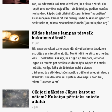
Tas, ka odi vairāk kož tiem cilvēkiem, kas tikko dzēruši alu,
iespējams, nav tikai nejaušība - zinātnieki jau gadiem cenšas
noskaidrot, kāpēc daži cilvēki kļūst par īstiem "magnētiem"
asinssūcējiem, kamēr citi var mierīgi sēdēt blakus un gandrīz
netikt sakosti, raksta zinātniskais žurnāls “journals.plos.org”.
Kādas krāsas lampas pievelk
kukaiņus dārzā?
11.jun
Silti vasaras vakari uz terases, dārzā vai balkona daudziem
asociējas ar mierpilnu atpūtu. Tomēr idilli nereti izjauc nelūgti
viesi – neskaitāmi kukaiņi, kas riņķo ap lampām, ietriecas
logos un reizēm pat cenšas ielidot mājās. Kāpēc tā notiek?
Izrādās, ka ilgu laiku zinātniekiem nebija vienas
pārliecinošas atbildes, taču jaunākie pētījumi snieguši daudz
skaidrāku skaidrojumu šai šķietami dīvainajai uzvedībai,
raksta “Science Alert”.
Cik ļoti nāksies Jāņos karot ar
odiem? Kukaiņu pētnieks sniedz
atbildi
7.jun