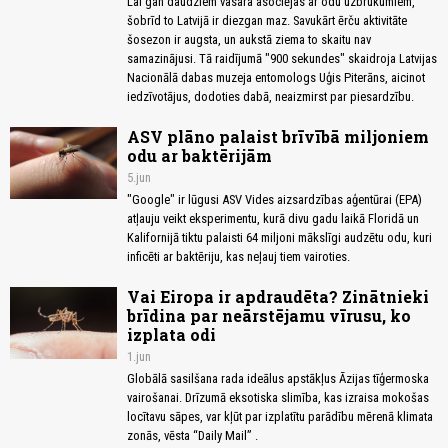
Lai gan daudziem vasara asociējas ar odu uzbrukumiem,
šobrīd to Latvijā ir diezgan maz. Savukārt ērču aktivitāte
šosezon ir augsta, un aukstā ziema to skaitu nav
samazinājusi. Tā raidījumā "900 sekundes" skaidroja Latvijas
Nacionālā dabas muzeja entomologs Uģis Piterāns, aicinot
iedzīvotājus, dodoties dabā, neaizmirst par piesardzību.
ASV plāno palaist brīvībā miljoniem
odu ar baktērijām
5.jun
"Google" ir lūgusi ASV Vides aizsardzības aģentūrai (EPA)
atļauju veikt eksperimentu, kurā divu gadu laikā Floridā un
Kalifornijā tiktu palaisti 64 miljoni mākslīgi audzētu odu, kuri
inficēti ar baktēriju, kas neļauj tiem vairoties.
Vai Eiropa ir apdraudēta? Zinātnieki
brīdina par neārstējamu vīrusu, ko
izplata odi
1.jun
Globālā sasilšana rada ideālus apstākļus Āzijas tīģermoska
vairošanai. Drīzumā eksotiska slimība, kas izraisa mokošas
locītavu sāpes, var kļūt par izplatītu parādību mērenā klimata
zonās, vēsta “Daily Mail” .