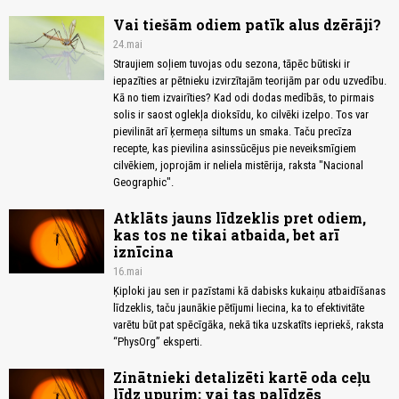
Vai tiešām odiem patīk alus dzērāji?
24.mai
Straujiem soļiem tuvojas odu sezona, tāpēc būtiski ir
iepazīties ar pētnieku izvirzītajām teorijām par odu uzvedību.
Kā no tiem izvairīties? Kad odi dodas medībās, to pirmais
solis ir saost oglekļa dioksīdu, ko cilvēki izelpo. Tos var
pievilināt arī ķermeņa siltums un smaka. Taču precīza
recepte, kas pievilina asinssūcējus pie neveiksmīgiem
cilvēkiem, joprojām ir neliela mistērija, raksta "Nacional
Geographic".
Atklāts jauns līdzeklis pret odiem,
kas tos ne tikai atbaida, bet arī
iznīcina
16.mai
Ķiploki jau sen ir pazīstami kā dabisks kukaiņu atbaidīšanas
līdzeklis, taču jaunākie pētījumi liecina, ka to efektivitāte
varētu būt pat spēcīgāka, nekā tika uzskatīts iepriekš, raksta
“PhysOrg” eksperti.
Zinātnieki detalizēti kartē oda ceļu
līdz upurim; vai tas palīdzēs