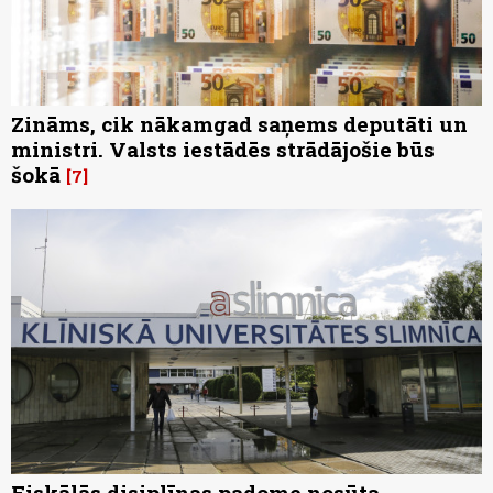
Zināms, cik nākamgad saņems deputāti un
ministri. Valsts iestādēs strādājošie būs
šokā
7
Fiskālās disiplīnas padome nosūta