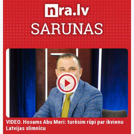
play_circle
VIDEO. Hosams Abu Meri: turēsim rūpi par ikvienu
Latvijas slimnīcu