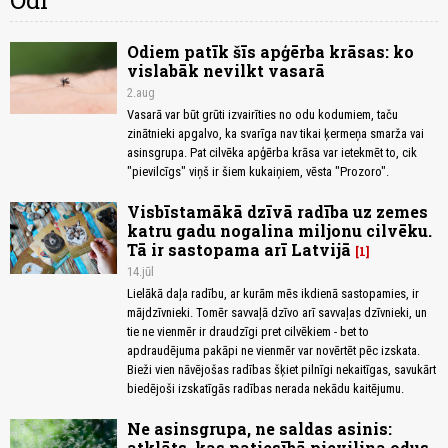
Odi
Odiem patīk šīs apģērba krāsas: ko
vislabāk nevilkt vasarā
2.aug
Vasarā var būt grūti izvairīties no odu kodumiem, taču
zinātnieki apgalvo, ka svarīga nav tikai ķermeņa smarža vai
asinsgrupa. Pat cilvēka apģērba krāsa var ietekmēt to, cik
"pievilcīgs" viņš ir šiem kukaiņiem, vēsta "Prozoro".
Visbīstamākā dzīvā radība uz zemes
katru gadu nogalina miljonu cilvēku.
Tā ir sastopama arī Latvijā
1
14.jūl
Lielākā daļa radību, ar kurām mēs ikdienā sastopamies, ir
mājdzīvnieki. Tomēr savvaļā dzīvo arī savvaļas dzīvnieki, un
tie ne vienmēr ir draudzīgi pret cilvēkiem - bet to
apdraudējuma pakāpi ne vienmēr var novērtēt pēc izskata.
Bieži vien nāvējošas radības šķiet pilnīgi nekaitīgas, savukārt
biedējoši izskatīgās radības nerada nekādu kaitējumu.
Ne asinsgrupa, ne saldas asinis:
atklāts, kas patiesībā pievilina odus