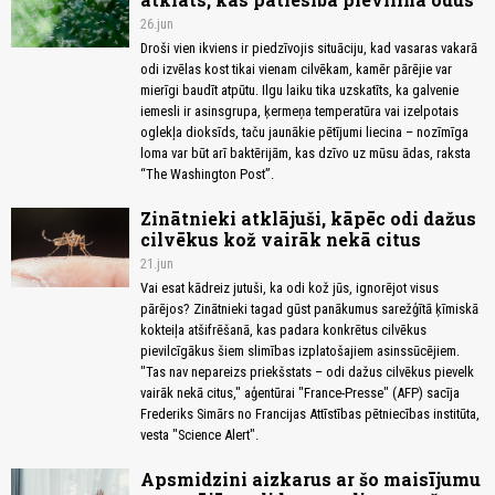
26.jun
Droši vien ikviens ir piedzīvojis situāciju, kad vasaras vakarā
odi izvēlas kost tikai vienam cilvēkam, kamēr pārējie var
mierīgi baudīt atpūtu. Ilgu laiku tika uzskatīts, ka galvenie
iemesli ir asinsgrupa, ķermeņa temperatūra vai izelpotais
oglekļa dioksīds, taču jaunākie pētījumi liecina – nozīmīga
loma var būt arī baktērijām, kas dzīvo uz mūsu ādas, raksta
“The Washington Post”.
Zinātnieki atklājuši, kāpēc odi dažus
cilvēkus kož vairāk nekā citus
21.jun
Vai esat kādreiz jutuši, ka odi kož jūs, ignorējot visus
pārējos? Zinātnieki tagad gūst panākumus sarežģītā ķīmiskā
kokteiļa atšifrēšanā, kas padara konkrētus cilvēkus
pievilcīgākus šiem slimības izplatošajiem asinssūcējiem.
"Tas nav nepareizs priekšstats – odi dažus cilvēkus pievelk
vairāk nekā citus," aģentūrai "France-Presse" (AFP) sacīja
Frederiks Simārs no Francijas Attīstības pētniecības institūta,
vesta "Science Alert".
Apsmidzini aizkarus ar šo maisījumu