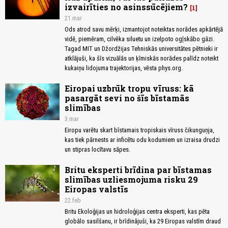
izvairīties no asinssūcējiem?
1
21.mar
Ods atrod savu mērķi, izmantojot noteiktas norādes apkārtējā
vidē, piemēram, cilvēka siluetu un izelpoto ogļskābo gāzi.
Tagad MIT un Džordžijas Tehniskās universitātes pētnieki ir
atklājuši, ka šīs vizuālās un ķīmiskās norādes palīdz noteikt
kukaiņu lidojuma trajektorijas, vēsta phys.org.
Eiropai uzbrūk tropu vīruss: kā
pasargāt sevi no šīs bīstamās
slimības
3.mar
Eiropu varētu skart bīstamais tropiskais vīruss čikunguņja,
kas tiek pārnests ar inficētu odu kodumiem un izraisa drudzi
un stipras locītavu sāpes.
Britu eksperti brīdina par bīstamas
slimības uzliesmojuma risku 29
Eiropas valstīs
22.feb
Britu Ekoloģijas un hidroloģijas centra eksperti, kas pēta
globālo sasilšanu, ir brīdinājuši, ka 29 Eiropas valstīm draud