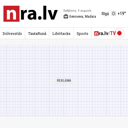
Svētdiena, 9.augusts
+19°
Rīgā
redeem
Genoveva, Madara
Dzīvesstils
TautaRunā
LifeHacks
Sports