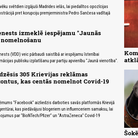
vēku svētdien izgājuši Madrides ielās, lai piedalītos opozīcijas
trācijā pret korupciju premjerministra Pedro Sančesa vadītajā
ienests izmeklē iespējamu "Jaunās
" nomelnošanu
Komp
nests (VDD) veic pārbaudi saistībā ar iespējamu īstenībai
atkl
ācijas publisku izplatīšanu par partiju apvienību "Jaunā vienotība".
dzēsis 305 Krievijas reklāmas
ontus, kas centās nomelnot Covid-19
ēmums "Facebook" aizliedzis darboties savās platformās Krievijā
entūrai, kas piedāvājusi blogeriem un influenceriem samaksu, lai
lojumus par "BioNTech/Pfizer" un "AstraZeneca" Covid-19
Šokē