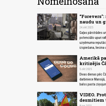
Nomelnošana
“Forevers":
naudu un gr
24.okt 2025
Gaļas pārstrādes un
potenciālo upuri ra
uzņēmuma reputāci
izspiešana, liecin
Amerikā pas
kritizējis Č
5.okt 2025
Divas dienas pēc Čār
darbiniece Mansijā,
balss pasta ziņojum
VIDEO. Prot
desmitiem 
8.jun 2025