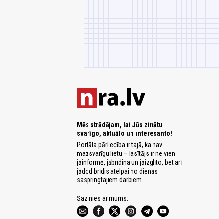
Mēs strādājam, lai Jūs zinātu
svarīgo, aktuālo un interesanto!
Portāla pārliecība ir tajā, ka nav
mazsvarīgu lietu – lasītājs ir ne vien
jāinformē, jābrīdina un jāizglīto, bet arī
jādod brīdis atelpai no dienas
saspringtajiem darbiem.
Sazinies ar mums: