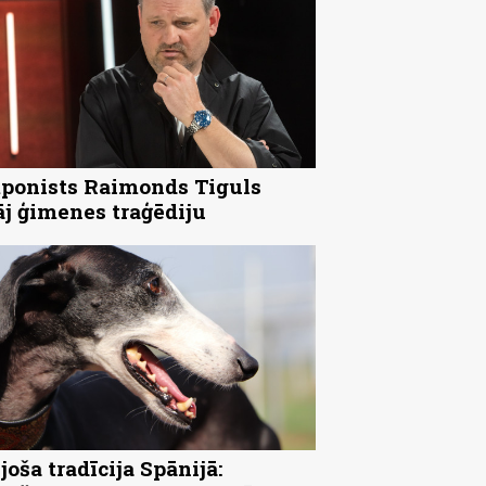
onists Raimonds Tiguls
āj ģimenes traģēdiju
joša tradīcija Spānijā: