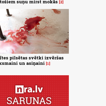
tošiem suņu mirst mokās
2
ītes pilsētas svētki izvēršas
ksmaini un asiņaini
1