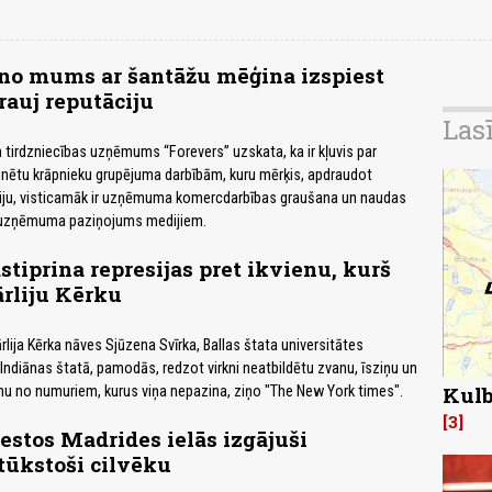
 no mums ar šantāžu mēģina izspiest
auj reputāciju
Las
 tirdzniecības uzņēmums “Forevers” uzskata, ka ir kļuvis par
finētu krāpnieku grupējuma darbībām, kuru mērķis, apdraudot
ju, visticamāk ir uzņēmuma komercdarbības graušana un naudas
a uzņēmuma paziņojums medijiem.
tiprina represijas pret ikvienu, kurš
ārliju Kērku
lija Kērka nāves Sjūzena Svīrka, Ballas štata universitātes
 Indiānas štatā, pamodās, redzot virkni neatbildētu zvanu, īsziņu un
Kulb
u no numuriem, kurus viņa nepazina, ziņo "The New York times".
3
estos Madrides ielās izgājuši
tūkstoši cilvēku