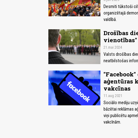
Desmiti tūkstoši cil
organizētajā demons
valdībā.
Drošības d
vienotības
21.mai 2024
Valsts drošības die
neatbilstošas inform
"Facebook" 
aģentūras k
vakcīnas
11.aug 2021
Sociālo mediju uzņ
bāzētai reklāmas aģ
viņi publicētu apme
vakcīnām.