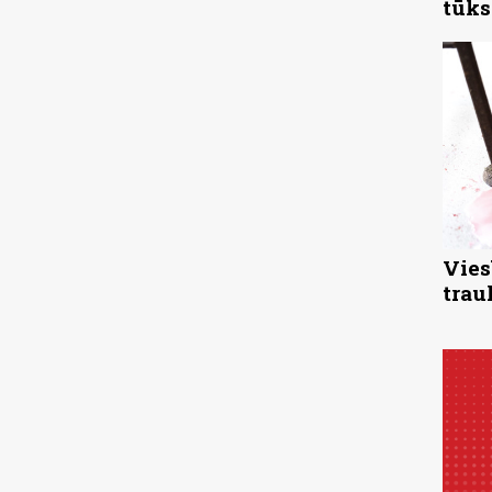
tūks
Vies
trau