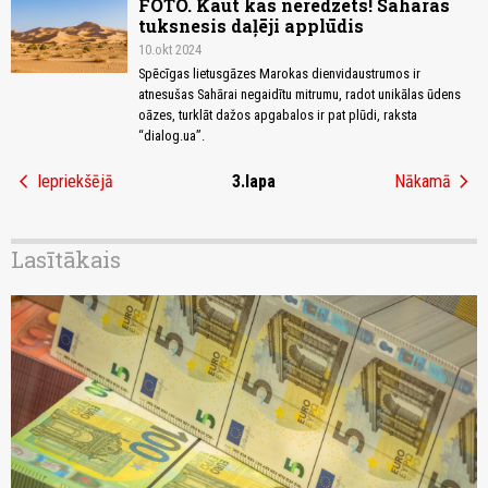
FOTO. Kaut kas neredzēts! Sahāras
tuksnesis daļēji applūdis
10.okt 2024
Spēcīgas lietusgāzes Marokas dienvidaustrumos ir
atnesušas Sahārai negaidītu mitrumu, radot unikālas ūdens
oāzes, turklāt dažos apgabalos ir pat plūdi, raksta
“dialog.ua”.
chevron_left
chevron_right
Iepriekšējā
3.lapa
Nākamā
Lasītākais