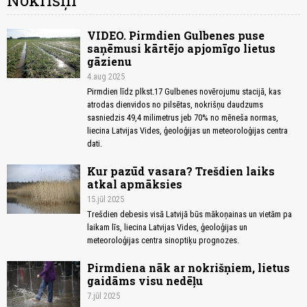
Nokrišņi
VIDEO. Pirmdien Gulbenes puse
saņēmusi kārtējo apjomīgo lietus
gāzienu
4.aug 2025
Pirmdien līdz plkst.17 Gulbenes novērojumu stacijā, kas
atrodas dienvidos no pilsētas, nokrišņu daudzums
sasniedzis 49,4 milimetrus jeb 70% no mēneša normas,
liecina Latvijas Vides, ģeoloģijas un meteoroloģijas centra
dati.
Kur pazūd vasara? Trešdien laiks
atkal apmāksies
15.jūl 2025
Trešdien debesis visā Latvijā būs mākoņainas un vietām pa
laikam līs, liecina Latvijas Vides, ģeoloģijas un
meteoroloģijas centra sinoptiķu prognozes.
Pirmdiena nāk ar nokrišņiem, lietus
gaidāms visu nedēļu
7.jūl 2025