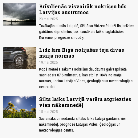
Brīvdienās visvairāk nokrišņu būs
Latvijas austrumos
23.mai 2025
Tuvākajās dienās Latgalē, Sēlijā un Vidzemē bieži līs, brīžiem
gaidāms stiprs lietus, bet sausākais laiks saglabāsies
Kurzemē, prognozē sinoptiķi.
Līdz šim Rīgā nolijušas teju divas
maija normas
19.mai 2025
Kopš mēneša sākuma nokrišņu daudzums galvaspilsētā
sasniedzis 87,6 milimetrus, kas atbilst 184% no maija
normas, liecina Latvijas Vides, ģeoloģijas un meteoroloģijas
centra dati.
Silts laiks Latvijā varētu atgriezties
vien nākamnedēļ
15.mai 2025
Saulaināks un nedaudz siltāks laiks Latvijā gaidāms vien
nākamnedēļ, prognozē Latvijas Vides, ģeoloģijas un
meteoroloģijas centrs.