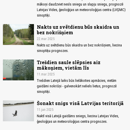
mākoņi daudzviet nesīs sniegu un slapju sniegu, prognozē
Latvijas Vides, ģeoloģijas un meteoroloģijas centra (LVĢMC)
sinoptiķi.
Nakts uz svētdienu būs skaidra un
bez nokrišņiem
22.mar 2025
Nakts uz svētdienu būs skaidra un bez nokrišņiem, liecina
sinoptiķu prognozes.
Trešdien saule slēpsies aiz
mākoņiem, vietām līs
11.mar 2025
Trešdien Latvijā laiks būs lielākoties apmācies, vietām
gaidāmi nokrišņi - galvenokārt neliels lietus, prognozē
sinoptiķi.
Šonakt snigs visā Latvijas teritorijā
11.jan 2025
Naktī visā Latvijā gaidāms sniegs, liecina Latvijas Vides,
ģeoloģijas un meteoroloģijas centra prognozes.