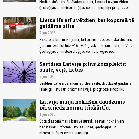
Nedēļa visā Latvijā sāksies ar lietu, liecina Latvijas Vides,
ģeoloģijas un meteoroloģijas centra sinoptiķu prognozes.
Lietus līs arī svētdien, bet kopumā tā
gaidāma silta
7.jun 2025
Svētdiena būs mākoņaina, bet brīžiem debesis skaidrosies,
gaisam iesilstot līdz +16...+21 grādam, liecina Latvijas Vides,
ģeoloģijas un meteoroloģijas centra prognozes.
Sestdien Latvijā pilns komplekts:
saule, vējš, lietus
7.jun 2025
Sestdien Latvijā palaikam spīdēs saule, daudzviet gaidāms
īslaicīgs lietus un brāzmains vējš, prognozē sinoptiķi.
Latvijā maijā nokrišņu daudzums
pārsniedz normu trīskārtīgi
1.jun 2025
Šogad Latvijā maijs bijis vēsturiski sestais nokrišņiem
bagātākais, informē Latvijas Vides, ģeoloģijas un
meteoroloģijas centra sinoptiķi.