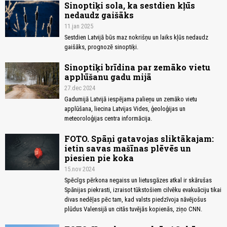
Sinoptiķi sola, ka sestdien kļūs
nedaudz gaišāks
11.jan 2025
Sestdien Latvijā būs maz nokrišņu un laiks kļūs nedaudz
gaišāks, prognozē sinoptiķi.
Sinoptiķi brīdina par zemāko vietu
applūšanu gadu mijā
27.dec 2024
Gadumijā Latvijā iespējama palieņu un zemāko vietu
applūšana, liecina Latvijas Vides, ģeoloģijas un
meteoroloģijas centra informācija.
FOTO. Spāņi gatavojas sliktākajam:
ietin savas mašīnas plēvēs un
piesien pie koka
15.nov 2024
Spēcīgs pērkona negaiss un lietusgāzes atkal ir skārušas
Spānijas piekrasti, izraisot tūkstošiem cilvēku evakuāciju tikai
divas nedēļas pēc tam, kad valsts piedzīvoja nāvējošus
plūdus Valensijā un citās tuvējās kopienās, ziņo CNN.