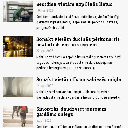
Sestdien vietām uzpilinās lietus
10.mai 2025
Sestdien daudzviet Latvijā uzpilinās lietus, vietām īslaicīgi
gaidāms stiprāks lietus, iespējams arī pērkons un krusa,
prognozē sinoptiķi.
Šonakt vietām ducinās pērkons; rīt
bez būtiskiem nokrišņiem
22.apr 2025
Naktī uz trešdienu aizejošie lietus mākoņi vietām Latvijā vēl
sagādās nokrišņus, valsts austrumu daļā iespējamas
pērkona lietusgāzes, prognozē sinoptiķi.
Šonakt vietām līs un sabiezēs migla
14.apr 2025
Naktī uz otrdienu vietām Latvijā - galvenokārt valsts
dienvidaustrumu daļā - gaidāms lietus, prognozē sinoptiķi.
Sinoptiķi: daudzviet joprojām
gaidāms sniegs
5.apr 2025
Sestdien saule mīsies ar mākoņiem un dienas pirmajā pusē